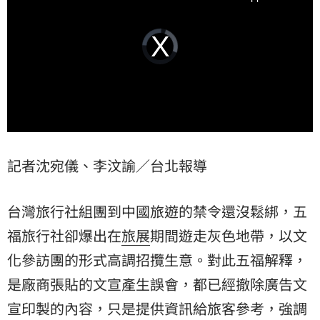
Video
Player
is
loading.
記者沈宛儀、李汶諭／台北報導
台灣旅行社組團到中國旅遊的禁令還沒鬆綁，五
福旅行社卻爆出在
旅展
期間遊走灰色地帶，以文
化參訪團的形式高調招攬生意。對此五福解釋，
是廠商張貼的文宣產生誤會，都已經撤除廣告文
宣印製的內容，只是提供資訊給旅客參考，強調