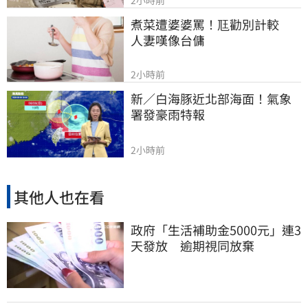
煮菜遭婆婆罵！尫勸別計較　
人妻嘆像台傭
2小時前
新／白海豚近北部海面！氣象
署發豪雨特報
2小時前
其他人也在看
政府「生活補助金5000元」連3
天發放 逾期視同放棄