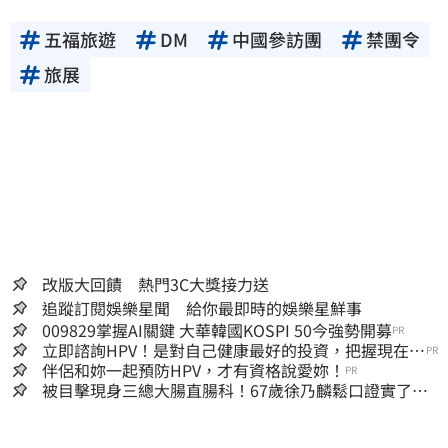
五福旅遊
DM
中國參訪團
禁團令
旅展
改版大回饋 熱門3C大獎接力送
追蹤訂閱娛樂星聞 給你最即時的娛樂星鮮事
009829掌握AI關鍵 大華韓國KOSPI 50今強勢開募
PR
立即諮詢HPV！是對自己健康最好的投資，把握現在不
PR
嫌晚！
伴侶和妳一起預防HPV，才有資格說愛妳！
PR
被目擊現身三總大腸直腸科！67歲徐乃麟鬆口證實了
真實體況曝光