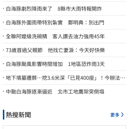
白海豚劇烈降雨來了 8縣市大雨特報開炸
白海豚外圍雨帶特別紮實 鄭明典：別出門
全聯阿嬤級洗碗精 客人讚去油力強用45年
73歲首過父親節 他找亡妻淚：今天好快樂
白海豚颱風影響時間增加 1地區恐炸雨3天
地下墳墓遷葬…挖3.6米深「已見400座」！今辦法會
安撫祖先
中颱白海豚逐漸逼近 北市工地鷹架突倒塌
熱搜新聞
更多