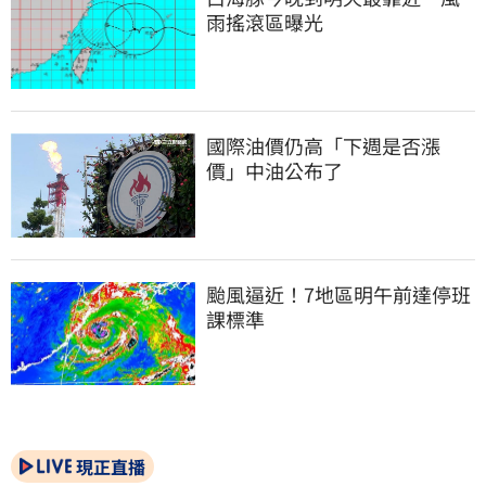
雨搖滾區曝光
國際油價仍高「下週是否漲
價」中油公布了
颱風逼近！7地區明午前達停班
課標準
現正直播