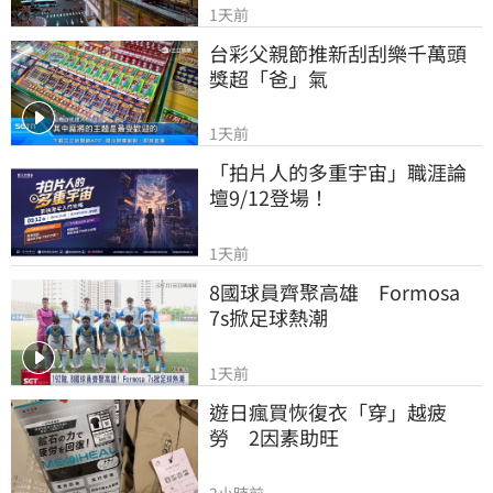
1天前
台彩父親節推新刮刮樂千萬頭
獎超「爸」氣
1天前
「拍片人的多重宇宙」職涯論
壇9/12登場！
1天前
8國球員齊聚高雄　Formosa 
7s掀足球熱潮
1天前
遊日瘋買恢復衣「穿」越疲
勞　2因素助旺
2小時前