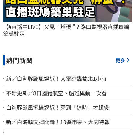
【#直播中LIVE】又見＂孵蛋＂? 路口監視器直播斑鳩
築巢駐足
熱門新聞
更多
新／白海豚颱風逼近！大雷雨轟雙北1小時
不斷更新／8日國籍航空、船班異動一次看
白海豚颱風擺盪逼近！雨到「這時」才趨緩
新／白海豚雨彈開轟！10縣市豪、大雨特報