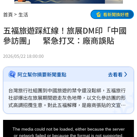
首頁
生活
看新聞換好禮
五福旅遊踩紅線！旅展DM印「中國
參訪團」 緊急打叉：廠商誤貼
2026/05/22 18:00:00
阿立幫你摘要新聞重點
去看看
台灣旅行社組團到中國旅遊的禁令還沒鬆綁，五福旅行
社卻爆出在旅展期間遊走灰色地帶，以文化參訪團的形
式高調招攬生意。對此五福解釋，是廠商張貼的文宣產
生誤會，都已經撤除廣告文宣印製的內容，只是提供資
訊給旅客參考，強調一切都符合法規。另外交通部也會
This
is
派人到旅展進行稽查，確保沒有違規情況發生。
a
The media could not be loaded, either because the server
modal
window.
or network failed or because the format is not supported.