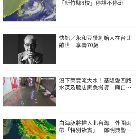
「新竹縣8校」停課不停班
快訊／永和豆漿創始人在台北
離世 享壽70歲
沒下雨竟淹大水！基隆愛四路
水深及膝店家急搬貨 廟口夜
市封路改道
白海豚將掃入北台灣！外圍雨
帶「特別紮實」 鄭明典警告
別出門