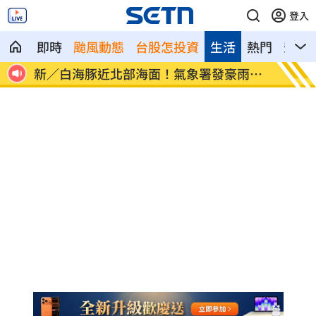
登入
即時
颱風動態
台股怎投資
生活
熱門
影音
豪雨特
南電Q2財報公布後 目標價調升
俄軍