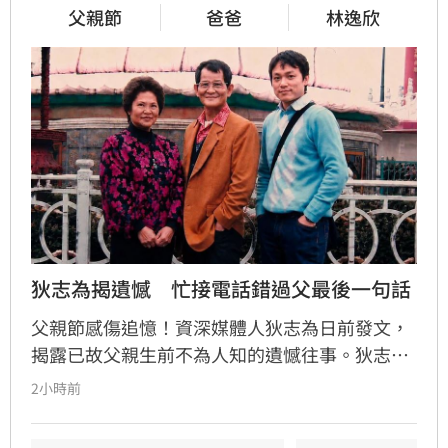
父親節
爸爸
林逸欣
狄志為揭遺憾　忙接電話錯過父最後一句話
父親節感傷追憶！資深媒體人狄志為日前發文，
揭露已故父親生前不為人知的遺憾往事。狄志為
透露，父親一生以海為家，兩人相處時間極少，
2小時前
甚至錯過他的婚禮。直到父親罹患胃癌末期，才
坦承當年曾悄悄現身婚宴現場，因愧對家人只敢