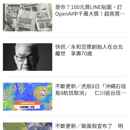
是你？100元買LINE貼圖、訂
OpenAI中千萬大獎！超商買10
元麥香爽中200萬
快訊／永和豆漿創始人在台北
離世 享壽70歲
不斷更新／虎航8日「沖繩石垣
島8航班取消」 仁川返台班機
提前1天起飛
不斷更新／颱風假宣布了 明