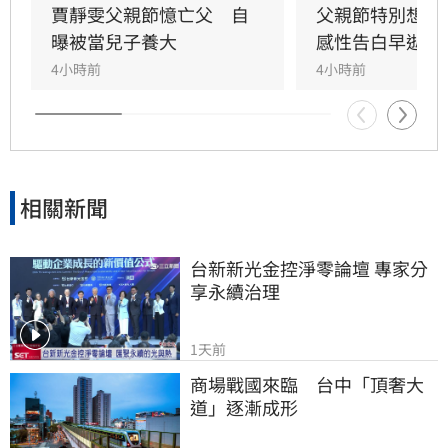
在門外落淚。最讓狄志為心碎的是，當年陪病重
賈靜雯父親節憶亡父　自
父親節特別想他
父親曬太陽時，自己因忙於接工作電話而忽視了
曝被當兒子養大
感性告白早逝父
父親，沒想到那竟是父子最後的相處，父親回房
4小時前
4小時前
後便陷入永眠。這段錯過的對話成為他20年來心
中最深的遺憾，他以此感嘆，有些電話晚點接沒
關係，但錯過的親情與話語，可能再也無法挽
回，呼籲大眾珍惜身邊親人。
相關新聞
台新新光金控淨零論壇 專家分
享永續治理
1天前
商場戰國來臨　台中「頂奢大
道」逐漸成形