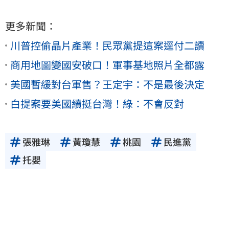
更多新聞：
川普控偷晶片產業！民眾黨提這案逕付二讀
商用地圖變國安破口！軍事基地照片全都露
美國暫緩對台軍售？王定宇：不是最後決定
白提案要美國續挺台灣！綠：不會反對
張雅琳
黃瓊慧
桃園
民進黨
托嬰