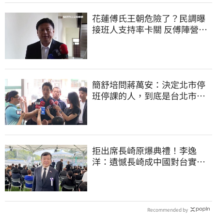
花蓮傅氏王朝危險了？民調曝
接班人支持率卡關 反傅陣營迎
逆襲曙光
簡舒培問蔣萬安：決定北市停
班停課的人，到底是台北市
長，還是氣象署？
拒出席長崎原爆典禮！李逸
洋：遺憾長崎成中國對台實施
法律戰的執行工具
Recommended by