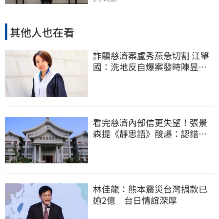
其他人也在看
詐騙慈濟案盧秀燕急切割 江肇
國：洗地反自爆案發時陳昱瑄
與市府關係
看完慈濟內部信更失望！張景
森提《靜思語》酸爆：認錯有
那麼難？
林佳龍：熊本震災台灣捐款已
逾2億 台日情誼深厚