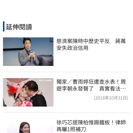
延伸閱讀
慈濟案陳時中歷史平反　蔣萬
安失政治信用
獨家／曹雨婷狂遭查水表！周
遊李朝永發聲了 真實看法曝
光
(2018年10月31日)
徐巧芯提陳柏惟踢鐵板！律師
再曬1照補刀