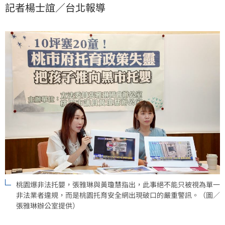
記者楊士誼／台北報導
僅要追究非法收托責任，更必須全面檢討稽查追蹤機
制、公共托育名額、區域分布、收托時間與彈性服務，
是否真正符合家長需求。
桃園爆非法托嬰，張雅琳與黃瓊慧指出，此事絕不能只被視為單一
非法業者違規，而是桃園托育安全網出現破口的嚴重警訊。（圖／
張雅琳辦公室提供）