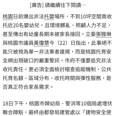
[廣告] 請繼續往下閱讀…
桃園
日前爆出非法
托嬰
場所，不到10坪空間竟收
托近20名嬰幼兒，且環境髒亂、照顧人力不足，
甚至傳出有幼童長期未被家長接回。立委
張雅琳
與桃園市議員
黃瓊慧
今（22）日指出，此事絕不
能只被視為單一非法業者違規，而是桃園托育安
全網出現破口的嚴重警訊。市府不僅要追究非法
收托責任，更必須全面檢討稽查追蹤機制、公共
托育名額、區域分布、收托時間與彈性服務，是
否真正符合家長需求。
18日下午，桃園市婦幼局、警消等10個局處埋伏
聯合蹲點，最終由都發局建管處以「建物安全使