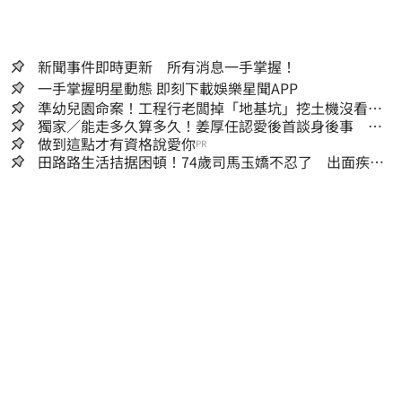
新聞事件即時更新 所有消息一手掌握！
一手掌握明星動態 即刻下載娛樂星聞APP
準幼兒園命案！工程行老闆掉「地基坑」挖土機沒看
到…下土石活埋他
獨家／能走多久算多久！姜厚任認愛後首談身後事
「遺囑進度」曝光
做到這點才有資格說愛你
PR
田路路生活拮据困頓！74歲司馬玉嬌不忍了 出面疾呼1
事