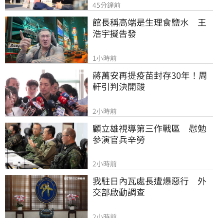
45分鐘前
館長稱高端是生理食鹽水　王
浩宇擬告發
1小時前
蔣萬安再提疫苗封存30年！周
軒引判決開酸
2小時前
顧立雄視導第三作戰區　慰勉
參演官兵辛勞
2小時前
我駐日內瓦處長遭爆惡行　外
交部啟動調查
2小時前