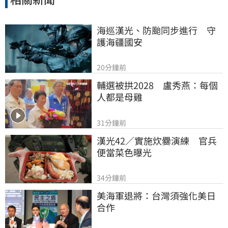
海巡漢光、防颱同步進行　守
護海疆國安
20分鐘前
輔選被拱2028　盧秀燕：每個
人都是母雞
31分鐘前
漢光42／實施炊爨演練　官兵
便當菜色曝光
34分鐘前
美海軍退將：台灣須強化美日
合作