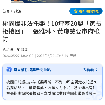
首頁
政治
看新聞換好禮
桃園爆非法托嬰！10坪塞20嬰「家長
拒接回」 張雅琳、黃瓊慧要市府檢
討
記者
楊士誼
報導
2026/05/22 13:34:00
2026/05/22 17:45:40
更新
阿立幫你摘要新聞重點
去看看
桃園日前爆出非法托嬰場所，不到10坪空間竟收托近20
名嬰幼兒，且環境髒亂、照顧人力不足，甚至傳出有幼
童長期未被家長接回。立委張雅琳與桃園市議員黃瓊慧
今（22）日指出，此事絕不能只被視為單一非法業者違
規，而是桃園托育安全網出現破口的嚴重警訊。市府不