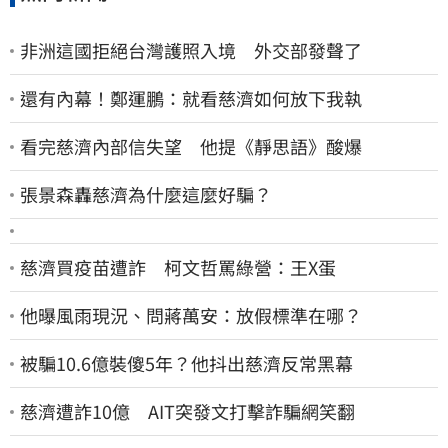
非洲這國拒絕台灣護照入境 外交部發聲了
還有內幕！鄭運鵬：就看慈濟如何放下我執
看完慈濟內部信失望 他提《靜思語》酸爆
張景森轟慈濟為什麼這麼好騙？
慈濟買疫苗遭詐 柯文哲罵綠營：王X蛋
他曝風雨現況、問蔣萬安：放假標準在哪？
被騙10.6億裝傻5年？他抖出慈濟反常黑幕
慈濟遭詐10億 AIT突發文打擊詐騙網笑翻