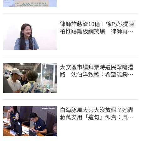
律師詐慈濟10億！徐巧芯提陳
柏惟踢鐵板網笑爆 律師再曬1
照補刀
大安區市場拜票時遭民眾嗆擋
路 沈伯洋致歉：希望能夠精
進動線的引導
白海豚風大雨大沒放假？她轟
蔣萬安用「這句」卸責：風雨
無情、市長無感