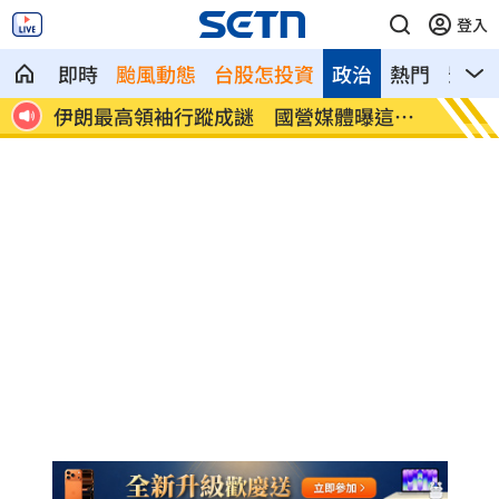
登入
即時
颱風動態
台股怎投資
政治
熱門
影音
這件
澤倫斯基：最多5萬名北韓軍人將部署至俄
婦被告
病」