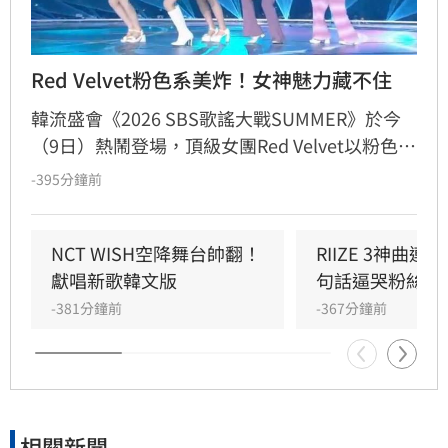
Red Velvet粉色系美炸！女神魅力藏不住
韓流盛會《2026 SBS歌謠大戰SUMMER》於今
（9日）熱鬧登場，頂級女團Red Velvet以粉色系
精緻造型驚艷亮相，展現夏日女王強大氣場。此
-395分鐘前
次她們帶來由成員Joy參與製作的人氣歌曲
〈Surfin' Boy〉，將Bossa Nova、雷鬼節奏與
House Groove巧妙融合，曲風清爽且具質感。
NCT WISH空降舞台帥翻！
RIIZE 3神曲
成員們以優雅且帶有度假感的舞蹈動作，完美詮
獻唱新歌韓文版
句話逼哭粉絲
釋歌曲的波浪律動，將夏日氛圍推向最高點。儘
-381分鐘前
-367分鐘前
管僅演出單曲，Red Velvet仍憑藉成熟且活潑的
舞台魅力，成功吸引全場目光，為粉絲帶來一場
視覺與聽覺的夏日饗宴。
相關新聞