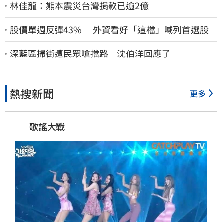
林佳龍：熊本震災台灣捐款已逾2億
股價單週反彈43% 外資看好「這檔」喊列首選股
深藍區掃街遭民眾嗆擋路 沈伯洋回應了
熱搜新聞
更多
歌謠大戰