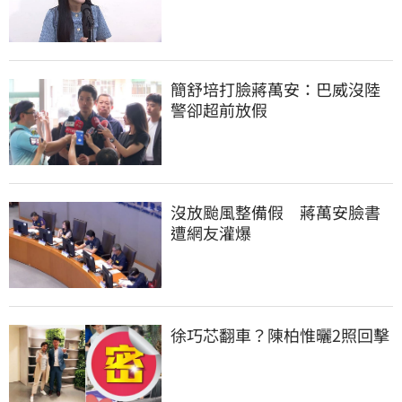
簡舒培打臉蔣萬安：巴威沒陸
警卻超前放假
沒放颱風整備假　蔣萬安臉書
遭網友灌爆
徐巧芯翻車？陳柏惟曬2照回擊