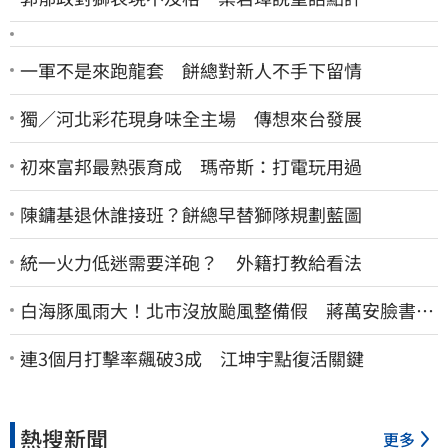
一軍不是來跑龍套 餅總對新人不手下留情
獨／河北彩花現身味全主場 傳想來台發展
初來富邦最熟張育成 瑪帝斯：打電玩用過
陳鏞基退休誰接班？餅總早替獅隊規劃藍圖
統一火力低迷需要洋砲？ 外籍打教給看法
白海豚風雨大！北市沒放颱風整備假 蔣萬安臉書遭
網友灌爆：標準在哪？
連3個月打擊率飆破3成 江坤宇點復活關鍵
熱搜新聞
更多