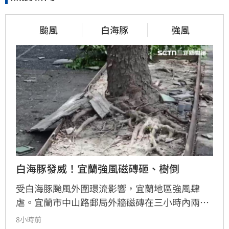
颱風
白海豚
強風
白海豚發威！宜蘭強風磁磚砸、樹倒
受白海豚颱風外圍環流影響，宜蘭地區強風肆
虐。宜蘭市中山路郵局外牆磁磚在三小時內兩度
剝落，武營街亦發生磁磚砸地險象，所幸無人傷
8小時前