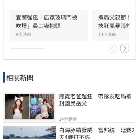
亡。此外，五結與三星鄉傳出路樹倒塌，市區選
舉看板受強風吹襲搖搖欲墜，烏石港賞鯨船被迫
全面停駛。
宜蘭強風「店家玻璃門被
攪局父親節！中
吹爆」員工嚇抱頭
挾狂風暴雨炸雙
8小時前
10小時前
相關新聞
熊霓老爸超狂　帶隊友吃鍋被
封國民岳父
14分鐘前
白海豚續發威　富邦統一延賽2
天4戰打不成