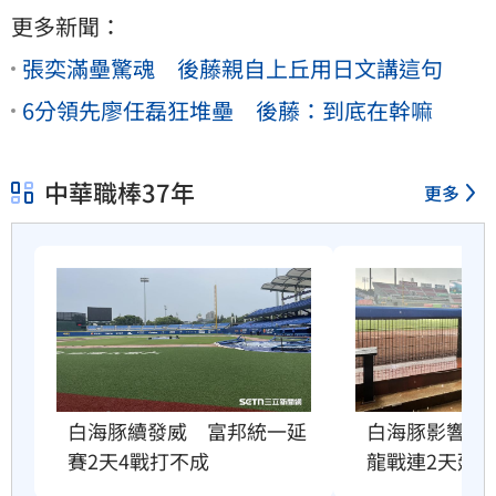
更多新聞：
張奕滿壘驚魂 後藤親自上丘用日文講這句
6分領先廖任磊狂堆壘 後藤：到底在幹嘛
中華職棒37年
更多
白海豚續發威　富邦統一延
白海豚影響北
賽2天4戰打不成
龍戰連2天延