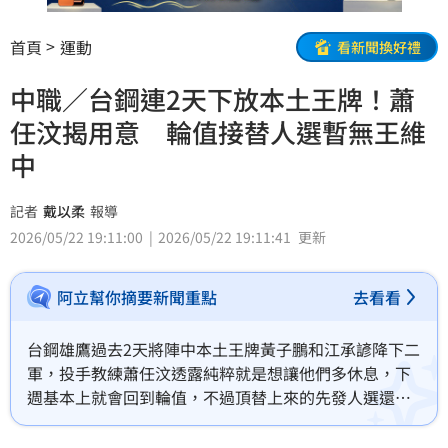
首頁
運動
看新聞換好禮
中職／台鋼連2天下放本土王牌！蕭
任汶揭用意 輪值接替人選暫無王維
中
記者
戴以柔
報導
2026/05/22 19:11:00
2026/05/22 19:11:41
更新
阿立幫你摘要新聞重點
去看看
台鋼雄鷹過去2天將陣中本土王牌黃子鵬和江承諺降下二
軍，投手教練蕭任汶透露純粹就是想讓他們多休息，下
週基本上就會回到輪值，不過頂替上來的先發人選還不
是王維中，本週日將會再次採用車輪戰應戰。