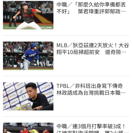
中職／「那麼久給你準備都丟
不好」 葉君璋重評郭郁政對
獅表現
MLB／狄亞茲連2天放火！大谷
翔平10局掃超前安 道奇險逃9
年來最長8連敗
TPBL／非科班出身寫下傳奇
林政語成為台灣挑戰日本職籃
教練第一人
中職／連3個月打擊率破3成！
江坤宇點復活關鍵 攜2小將赴