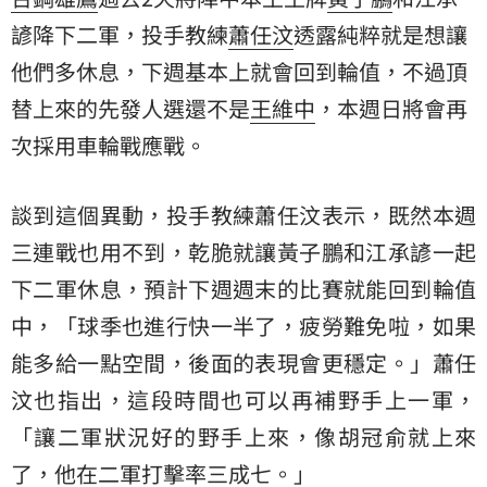
諺
降下二軍，投手教練
蕭任汶
透露純粹就是想讓
他們多休息，下週基本上就會回到輪值，不過頂
替上來的先發人選還不是
王維中
，本週日將會再
次採用車輪戰應戰。
談到這個異動，投手教練蕭任汶表示，既然本週
三連戰也用不到，乾脆就讓黃子鵬和江承諺一起
下二軍休息，預計下週週末的比賽就能回到輪值
中，「球季也進行快一半了，疲勞難免啦，如果
能多給一點空間，後面的表現會更穩定。」蕭任
汶也指出，這段時間也可以再補野手上一軍，
「讓二軍狀況好的野手上來，像胡冠俞就上來
了，他在二軍打擊率三成七。」