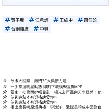
黃子鵬
江承諺
王維中
蕭任汶
台鋼雄鷹
中職
改版大回饋 熱門3C大獎接力送
一手掌握明星動態 即刻下載娛樂星聞APP
獨家／批曹雨婷帳目亂！楊光友再轟余天李亞萍：他們
工會跟演藝圈沒關
做到這點才有資格說愛你
PR
做到這點才有資格說愛你
PR
拒出席長崎原爆典禮！李逸洋：遺憾長崎成中國對台實