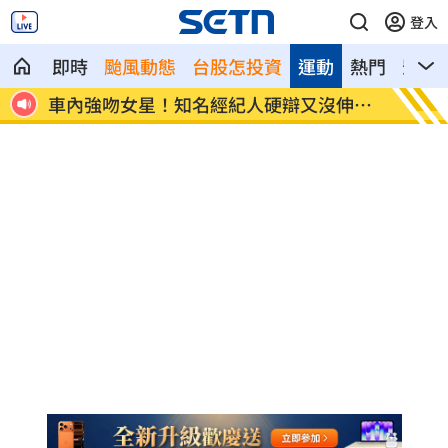
登入
即時
颱風動態
台股怎投資
運動
熱門
影音
發聲
車內強吻女星！知名經紀人硬辯又沒伸舌
防空演
頭
覽