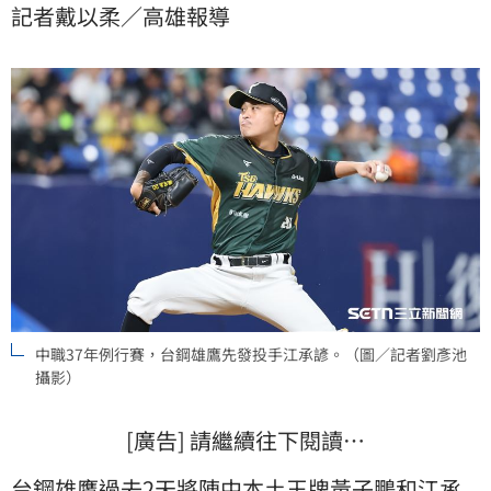
記者戴以柔／高雄報導
中職37年例行賽，台鋼雄鷹先發投手江承諺。（圖／記者劉彥池
攝影）
[廣告] 請繼續往下閱讀…
台鋼雄鷹
過去2天將陣中本土王牌
黃子鵬
和
江承