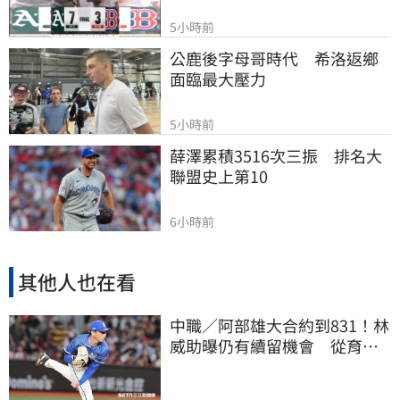
5小時前
公鹿後字母哥時代　希洛返鄉
面臨最大壓力
5小時前
薛澤累積3516次三振　排名大
聯盟史上第10
6小時前
其他人也在看
中職／阿部雄大合約到831！林
威助曝仍有續留機會 從育成
上一軍獲肯定