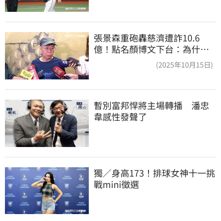
張景森重砲轟慈濟遭詐10.6
億！點名顏博文下台：為什麼
這麼好騙？
(2025年10月15日)
暫別富邦悍將主場轉播　潘忠
韋感性發聲了
獨／身高173！排球女神十一挑
戰mini徵選