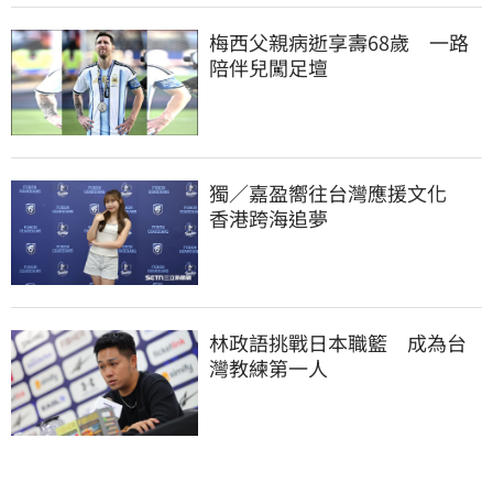
梅西父親病逝享壽68歲　一路
陪伴兒闖足壇
獨／嘉盈嚮往台灣應援文化　
香港跨海追夢
林政語挑戰日本職籃　成為台
灣教練第一人