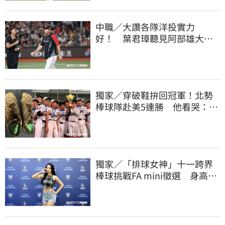
中職／大讚各隊洋投實力
好！ 葉君璋聽見阿部雄大被
註銷好吃驚
獨家／穿破鞋拚回冠軍！北勢
棒球隊赴美5連勝 他看哭：台
灣囡仔的韌性
獨家／「排球女神」十一跨界
棒球挑戰FA mini徵選 身高
173竟成應援劣勢