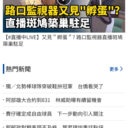
【#直播中LIVE】又見＂孵蛋＂? 路口監視器直播斑鳩
築巢駐足
熱門新聞
更多
獨／北勢棒球隊穿破鞋拚冠軍 台僑看哭了
阿部雄大合約到831 林威助曝有續留機會
費仔確定成自由球員 下一步動向引人關注
郭郁政對獅表現不及格 葉君璋說重話點評