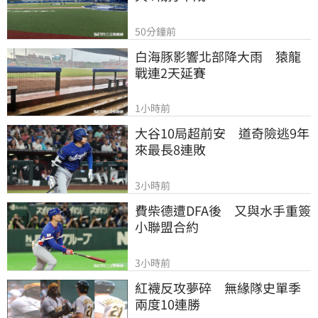
50分鐘前
白海豚影響北部降大雨　猿龍
戰連2天延賽
1小時前
大谷10局超前安　道奇險逃9年
來最長8連敗
3小時前
費柴德遭DFA後　又與水手重簽
小聯盟合約
3小時前
紅襪反攻夢碎　無緣隊史單季
兩度10連勝