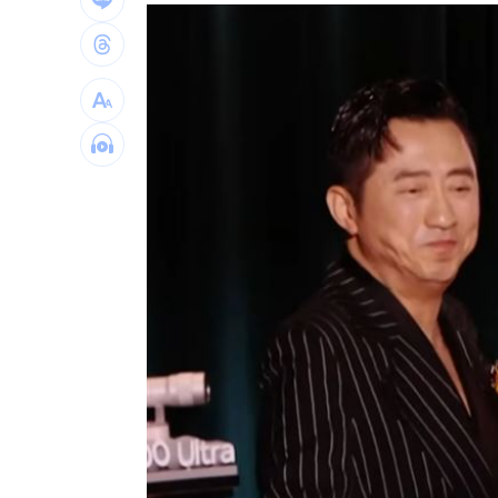
國一生持掃把打女老師！視網膜受損恐
女星授權AI短劇 「裙下仰拍視角」片
防代刀！衛福部祭新規：醫材商嚴禁碰
外資狂提款！國家隊3億護「這檔金融股 
台灣彩券開獎直播中
20:31
LIVE三立+24小時直播
15:27
三立iNEWS新聞台線上直播
18:00
商場戰國來臨 台中「頂奢大道」逐漸
台彩父親節推新刮刮樂千萬頭獎超「爸
「拍片人的多重宇宙」職涯論壇9/12登