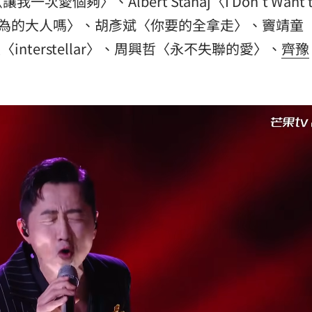
個夠〉、Albert Stanaj〈I Don't Want t
是你想成為的大人嗎〉、胡彥斌〈你要的全拿走〉、竇靖童
張碧晨〈interstellar〉、周興哲〈永不失聯的愛〉、
齊豫