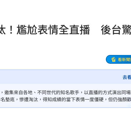
秘辛
19:42
薪
19:40
汰！尷尬表情全直播 後台
傳說
19:38
廢」
19:31
引進
19:23
看新聞
用過
19:21
去
拍狼
19:16
開播，邀集來自各地、不同世代的知名歌手，以直播的方式演出同場
關鍵
19:12
排名墊底，慘遭淘汰，得知成績的當下表情一度僵硬，但仍強顏
聊時，疑似沒有發現正在直播，談話竟然爆料他們被製作單位「
淑芬
19:12
嗆母
19:08