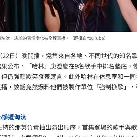
熱潮
10:00
15
淘汰，尷尬的表情變化被全程直播。（翻攝自YouTube）
昨（22日）晚開播，邀集來自各地、不同世代的知名
結果公布，「
哈林
」
庾澄慶
在9名歌手中排名墊底，
，但仍強顏歡笑發表感言。此外哈林在休息室和一同
直播，談話竟然爆料他們被製作單位「強制換歌」，
%慘遭淘汰
同主持的那英負責抽出演出順序，首集登場的歌手與