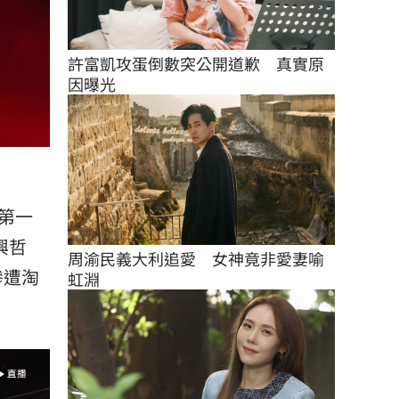
許富凱攻蛋倒數突公開道歉　真實原
因曝光
下第一
周興哲
周渝民義大利追愛　女神竟非愛妻喻
慘遭淘
虹淵