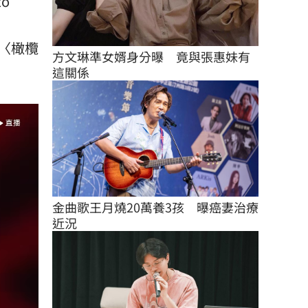
o
〈橄欖
方文琳準女婿身分曝　竟與張惠妹有
這關係
金曲歌王月燒20萬養3孩　曝癌妻治療
近況