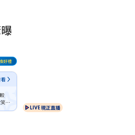
驚曝
換好禮
看看
較
歡笑發
現正直播
強制