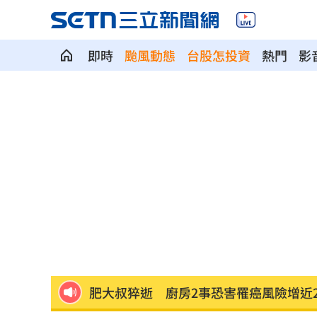
即時
颱風動態
台股怎投資
熱門
影
「料理網紅」肥大叔暴瘦猝逝 住院照
台新新光金控淨零論壇 專家分享永續治
不副署藍白未來帳戶條例？行政院回應
群聯7月營收刷新紀錄！1物出貨暴增450
遭小38歲前任討2400萬 75歲影后強硬
肥大叔猝逝 廚房2事恐害罹癌風險增近