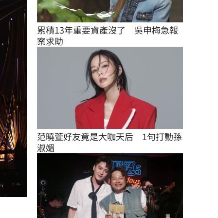
累積13年重要資產沒了　吳申梅急報
案求助
范曉萱好友竟是大咖天后　1句打動孫
淑媚