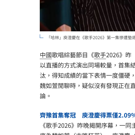
8國球員齊聚高雄 Formosa 7s掀足球
理想混蛋號召粉絲跨海追星吃美食！
18:
「哈林」庾澄慶在《歌手2026》第一集慘遭墊底
中國
歌唱綜藝節目《
歌手
2026》
以直播的方式演出同場較量，首集
汰，得知成績的當下表情一度僵硬
魏如萱
閒聊時，疑似沒有發現正在
論。
齊豫首集奪冠 庾澄慶得票僅2.09
《歌手2026》昨晚揭開序幕，一