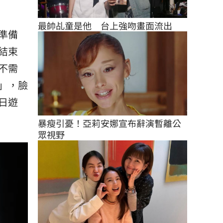
最帥乩童是他　台上強吻畫面流出
準備
結束
不需
」，臉
日遊
暴瘦引憂！亞莉安娜宣布辭演暫離公
眾視野