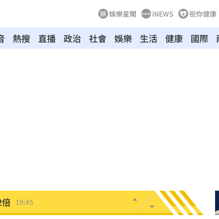
娛樂星聞
iNEWS
祝你健康
音
熱搜
直播
政治
社會
娛樂
生活
健康
國際
片曝
20:00
理
20:00
了
19:54
0%
19:51
反擊
19:45
2倍
19:45