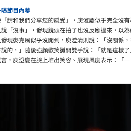
外曝節目內幕
慶「請和我們分享您的感受」，庾澄慶似乎完全沒有
人說「沒事」，發現鏡頭在拍了也沒反應過來，以為
人發現麥克風似乎沒開到，庾澄清則說：「沒關係，
好說的，」隨後強顏歡笑攤開雙手說：「就是這樣了
感言，庾澄慶在臉上堆出笑容、展現風度表示：「一