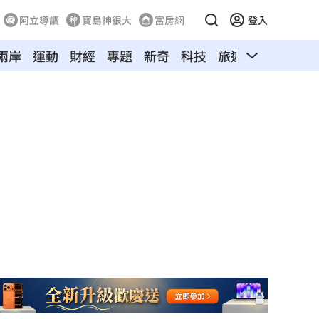
阿立導讀
寶島神很大
富房網
登入
兩岸
運動
財經
專題
新奇
科技
旅遊
汽車
寵物