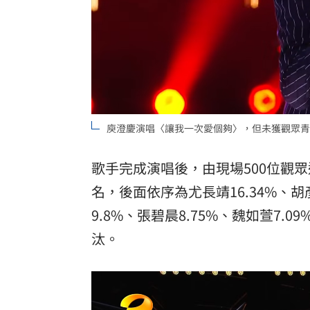
庾澄慶演唱〈讓我一次愛個夠〉，但未獲觀眾青睞
歌手完成演唱後，由現場500位觀眾
名，後面依序為尤長靖16.34%、胡彥斌1
9.8%、張碧晨8.75%、魏如萱7.
汰。