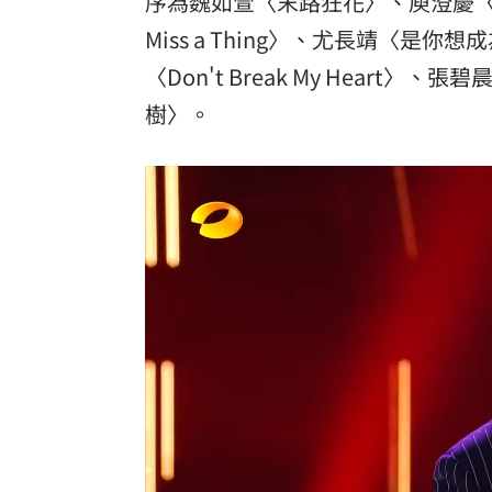
序為魏如萱〈末路狂花〉、庾澄慶〈讓我一次愛
Miss a Thing〉、尤長靖〈
〈Don't Break My Heart〉、
樹〉。