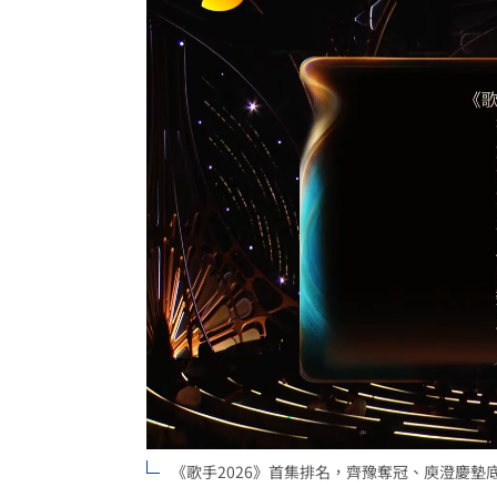
《歌手2026》首集排名，齊豫奪冠、庾澄慶墊底