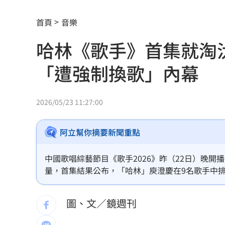
《KPOP獵魔女團》團隊將訪台 曝爆紅
首頁
音樂
賴清德呼籲：企業有賺錢就該幫員工加
哈林《歌手》首集就淘
波若威獲百倍「本夢比」 專家揭都市
「遭強制換歌」內幕
LINE更新傳災情！ 用戶怨「主題全報
美國出手封殺中國機器人！北市曾高調
2026/05/23 11:27:00
初來富邦最熟張育成 瑪帝斯：打電玩
阿立幫你摘要新聞重點
車站、農場廁所裝針孔 台鐵司機成偷
中國歌唱綜藝節目《歌手2026》昨（22日）晚
下週台股能否突破反壓？專家點名今晚
量，首集結果公布，「哈林」庾澄慶在9名歌手中
表感言。此外哈林在休息室和一同參賽的魏如萱閒
律師詐慈濟仍接機BNT 同框陳時中、張
換歌」，引發議論。
圖、文／鏡週刊
託付360萬存款！兒1原因全花完甩存摺