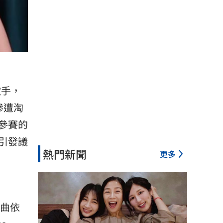
歌手，
慘遭淘
參賽的
引發議
熱門新聞
更多
歌曲依