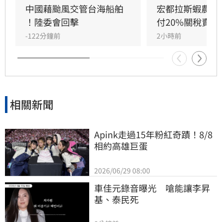
方，更藐視國際規範。他強調，中國人民處於水
中國藉颱風交管台海船舶 
宏都拉斯蝦農嗆
深火熱，政府卻忙於政治操作。王定宇感嘆，中
！陸委會回擊
付20%關稅賣台
國作為大國卻缺乏基本素質，並再次提醒「誰跟
-122分鐘前
2小時前
中國同一國誰倒楣」。
相關新聞
Apink走過15年粉紅奇蹟！8/8
相約高雄巨蛋
2026/06/29 08:00
車佳元錄音曝光　嗆能讓李昇
基、泰民死