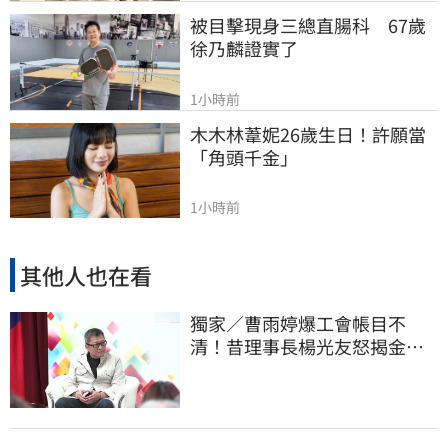
被目擊現身三總直腸科　67歲
徐乃麟證實了
1小時前
木木林葦妮26歲生日！許願當
「角頭千金」
1小時前
其他人也在看
獨家／曹雨婷爆工會帳目不
清！昔理事長楊光友怒揭金流
內幕：亂七八糟