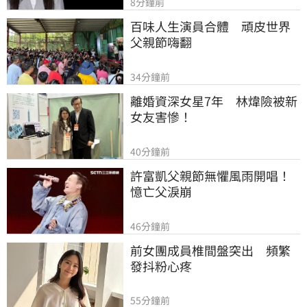
8分鐘前
百味人生演員合體　頑皮世界
父親節嗨翻
34分鐘前
離婚資深女星7年　林煒險被新
女友害慘！
40分鐘前
許富凱父親節無懼風雨開唱！
憶亡父淚崩
46分鐘前
前女團成員椎間盤突出　頻繁
發抖粉心疼
55分鐘前