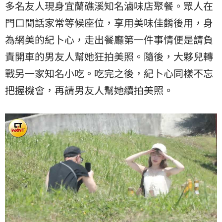
多名友人現身宜蘭礁溪知名滷味店聚餐。眾人在
門口閒話家常等候座位，享用美味佳餚後用，身
為網美的紀卜心，走出餐廳第一件事情便是請負
責開車的男友人幫她狂拍美照。隨後，大夥兒轉
戰另一家知名小吃。吃完之後，紀卜心同樣不忘
把握機會，再請男友人幫她續拍美照。