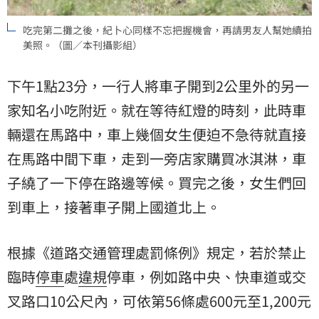
吃完第二攤之後，紀卜心同樣不忘把握機會，再請男友人幫她續拍
美照。（圖／本刊攝影組）
下午1點23分，一行人將車子開到2公里外的另一
家知名小吃附近。就在等待紅燈的時刻，此時車
輛還在馬路中，車上幾個女生便迫不急待就直接
在馬路中間下車，走到一旁店家購買冰淇淋，車
子繞了一下停在路邊等候。買完之後，女生們回
到車上，接著車子開上國道北上。
根據《道路交通管理處罰條例》規定，若於禁止
臨時
停車
處
違規
停車，例如路中央、快車道或交
叉路口10公尺內，可依第56條處600元至1,200元