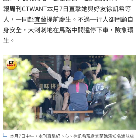
報周刊CTWANT本月7日直擊她與好友徐凱希等
人，一同赴
宜蘭
提前慶生。不過一行人卻罔顧自
身安全，大剌剌地在馬路中間違停下車，險象環
生。
本月7日中午，本刊直擊紀卜心、徐凱希現身宜蘭礁溪知名滷味店