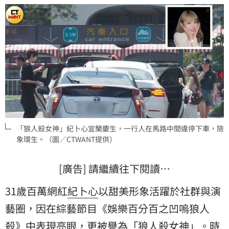
「狼人殺女神」紀卜心宜蘭慶生，一行人在馬路中間違停下車，險
象環生。（圖／CTWANT提供）
[廣告] 請繼續往下閱讀…
31歲百萬網紅
紀卜心
以甜美形象活躍於社群與演
藝圈，因在綜藝節目《娛樂百分百之凹嗚狼人
殺》中表現亮眼，更被譽為「狼人殺女神」。時