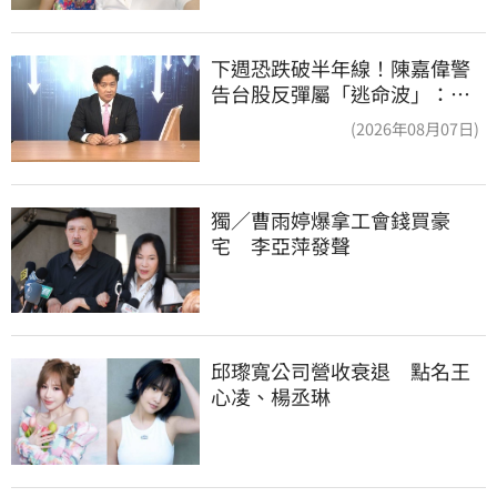
下週恐跌破半年線！陳嘉偉警
告台股反彈屬「逃命波」：空
頭大屠殺剛開始
(2026年08月07日)
獨／曹雨婷爆拿工會錢買豪
宅　李亞萍發聲
邱瓈寬公司營收衰退　點名王
心凌、楊丞琳