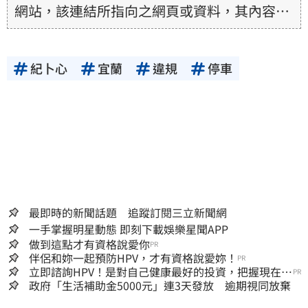
網站，該連結所指向之網頁或資料，其內容均
為所連結網站提供，相關權利均為該網站、內
容提供者或合法權利人所有，三立集團不擔保
紀卜心
宜蘭
違規
停車
其真實性、正確性、即時性、完整性或合法
性。三立新聞網所提供的資訊內容，若其著作
權不屬於三立集團所有，使用者未取得內容提
供者（著作權人）許可之前，亦不得擅自轉
貼、重製、變更、散布，否則概由使用者自負
全責。
最即時的新聞話題 追蹤訂閱三立新聞網
一手掌握明星動態 即刻下載娛樂星聞APP
做到這點才有資格說愛你
PR
伴侶和妳一起預防HPV，才有資格說愛妳！
PR
立即諮詢HPV！是對自己健康最好的投資，把握現在不
PR
嫌晚！
政府「生活補助金5000元」連3天發放 逾期視同放棄