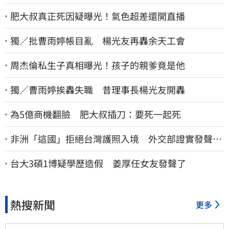
肥大叔真正死因疑曝光！氣色超差還開直播
獨／批曹雨婷帳目亂 楊光友再轟余天工會
周杰倫私生子真相曝光！孩子的親爹竟是他
獨／曹雨婷挨轟失職 昔理事長楊光友開轟
為5億商機翻臉 肥大叔插刀：要死一起死
非洲「這國」拒絕台灣護照入境 外交部證實發聲
了：持續交涉聯繫
台大3碩1博疑學歷造假 姜厚任女友發聲了
熱搜新聞
更多