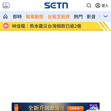
登入
即時
颱風動態
台股怎投資
熱門
影音
熱搜
雨特
林佳龍：熊本震災台灣捐款已逾2億
日本防