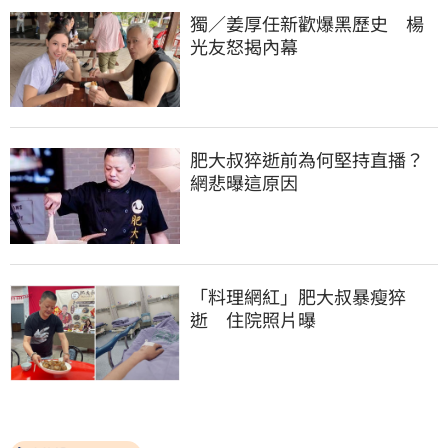
獨／姜厚任新歡爆黑歷史　楊
光友怒揭內幕
肥大叔猝逝前為何堅持直播？
網悲曝這原因
「料理網紅」肥大叔暴瘦猝
逝　住院照片曝