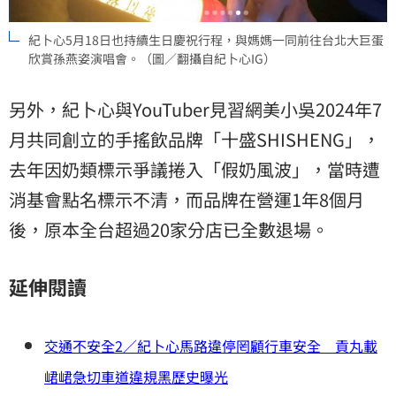
紀卜心5月18日也持續生日慶祝行程，與媽媽一同前往台北大巨蛋
欣賞孫燕姿演唱會。（圖／翻攝自紀卜心IG）
另外，紀卜心與YouTuber見習網美小吳2024年7
月共同創立的手搖飲品牌「十盛SHISHENG」，
去年因奶類標示爭議捲入「假奶風波」，當時遭
消基會點名標示不清，而品牌在營運1年8個月
後，原本全台超過20家分店已全數退場。
延伸閱讀
交通不安全2／紀卜心馬路違停罔顧行車安全 貢丸載
峮峮急切車道違規黑歷史曝光