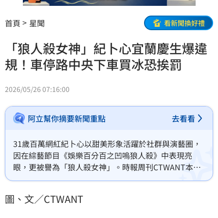
首頁
星聞
看新聞換好禮
「狼人殺女神」紀卜心宜蘭慶生爆違
規！車停路中央下車買冰恐挨罰
2026/05/26 07:16:00
阿立幫你摘要新聞重點
去看看
31歲百萬網紅紀卜心以甜美形象活躍於社群與演藝圈，
因在綜藝節目《娛樂百分百之凹嗚狼人殺》中表現亮
眼，更被譽為「狼人殺女神」。時報周刊CTWANT本月
7日直擊她與好友徐凱希等人，一同赴宜蘭提前慶生。不
過一行人卻罔顧自身安全，大剌剌地在馬路中間違停下
圖、文／CTWANT
車，險象環生。