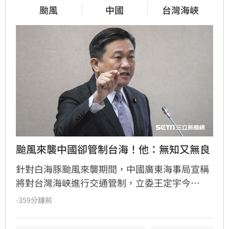
颱風
中國
台灣海峽
颱風來襲中國卻管制台海！他：無知又無良
針對白海豚颱風來襲期間，中國廣東海事局宣稱
將對台灣海峽進行交通管制，立委王定宇今
（8）日嚴詞批評，直指中國政府此舉既無知又
-359分鐘前
無良。王定宇表示，中華人民共和國對台灣海峽
毫無管轄權，利用颱風演戲管制交通不僅貽笑大