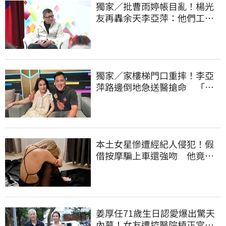
獨家／批曹雨婷帳目亂！楊光
友再轟余天李亞萍：他們工會
跟演藝圈沒關
獨家／家樓梯門口重摔！李亞
萍路邊倒地急送醫搶命 「最
新傷況」曝
本土女星慘遭經紀人侵犯！假
借按摩騙上車還強吻 他竟反
嗆：又沒伸舌頭
姜厚任71歲生日認愛爆出驚天
內幕！女友遭控醫院槓正宮女