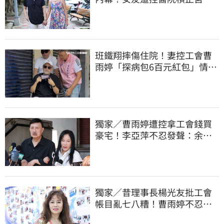
兒 場面超火爆
班鐵翔摔傷住院！妻控工會曹
雨婷「探病包6百元紅包」情
勒：忍無可忍
獨家／曹雨婷遭控拿工會錢買
豪宅！李亞萍不忍發聲：余天
管工會都貼錢
獨家／昔理事長楊光友批工會
帳目亂七八糟！曹雨婷不忍
了 9字洩心聲