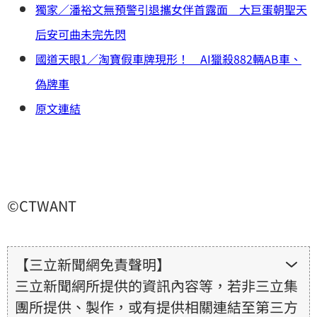
獨家／潘裕文無預警引退攜女伴首露面 大巨蛋朝聖天
后安可曲未完先閃
國道天眼1／淘寶假車牌現形！ AI獵殺882輛AB車、
偽牌車
原文連結
©CTWANT
【三立新聞網免責聲明】
三立新聞網所提供的資訊內容等，若非三立集
團所提供、製作，或有提供相關連結至第三方