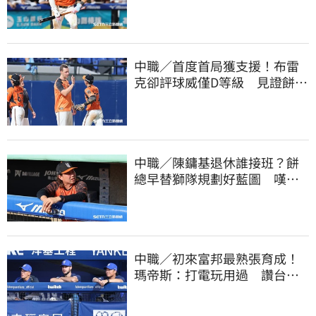
天天4安扛全隊
中職／首度首局獲支援！布雷
克卻評球威僅D等級 見證餅總
400勝有感而發
中職／陳鏞基退休誰接班？餅
總早替獅隊規劃好藍圖 嘆新
生代安定感不足
中職／初來富邦最熟張育成！
瑪帝斯：打電玩用過 讚台灣
麥當勞大勝美國