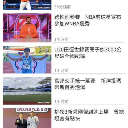
58分鐘前
跨性別參賽　NBA前球星宣布
參加WNBA選秀
1小時前
U20田徑世錦賽簡子傑3000公
尺破全國紀錄
1小時前
富邦交手統一延賽　新洋投瑪
蒂斯首秀泡湯
1小時前
桃猿3新秀剛報到就上場　曾總
坦言有點快