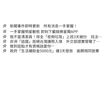
新聞事件即時更新 所有消息一手掌握！
一手掌握明星動態 即刻下載娛樂星聞APP
我不是清潔員！保全「拒倒垃圾」上班3天被炒 找法院
討公道結果出爐
非洲「這國」拒絕台灣護照入境 外交部證實發聲了：
持續交涉聯繫
做到這點才有資格說愛你
PR
政府「生活補助金5000元」連3天發放 逾期視同放棄