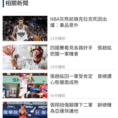
相關新聞
NBA灰熊前鋒克拉克死因出
爐：毒品意外
23分鐘前
四國賽看見各路好手　張趙紘
把握一軍機會
24分鐘前
張趙紘回一軍受肯定　曾總讚
心態層面成熟
56分鐘前
張翔扭傷腳踝下二軍　餅總曝
為亞運保護他