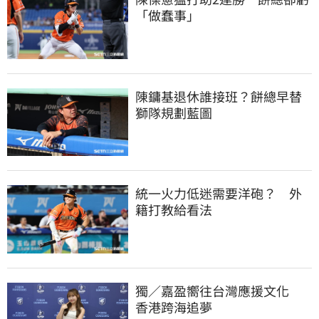
「做蠢事」
陳鏞基退休誰接班？餅總早替
獅隊規劃藍圖
統一火力低迷需要洋砲？　外
籍打教給看法
獨／嘉盈嚮往台灣應援文化　
香港跨海追夢