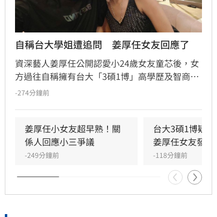
自稱台大學姐遭追問　姜厚任女友回應了
資深藝人姜厚任公開認愛小24歲女友童芯後，女
方過往自稱擁有台大「3碩1博」高學歷及智商
146等背景引發外界高度質疑。童芯日前於社群
-274分鐘前
發布千字長文，以「台大學姐」自居暢談邏輯與
真相，試圖回應爭議，卻未提供具體學歷證明文
件，導致話題持續發酵，網友針對其學歷真實性
姜厚任小女友超早熟！關
台大3碩1博疑
仍存有諸多疑問。面對女友身陷輿論風波，姜厚
係人回應小三爭議
姜厚任女友發聲
任展現力挺態度，笑稱兩人的戀情已像偵探片，
-249分鐘前
-118分鐘前
強調對女友背景知情且不擔憂。林宜君