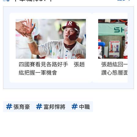
四國賽看見各路好手　張趙
張趙紘回一軍
紘把握一軍機會
讚心態層面成
張育豪
富邦悍將
中職