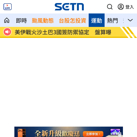
登入
即時
颱風動態
台股怎投資
運動
熱門
影音
重失
美伊戰火沙土巴3國簽防禦協定 盤算曝
NBA