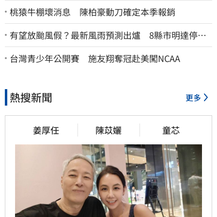
桃猿牛棚壞消息 陳柏豪動刀確定本季報銷
有望放颱風假？最新風雨預測出爐 8縣市明達停班
停課標準
台灣青少年公開賽 施友翔奪冠赴美闖NCAA
熱搜新聞
更多
姜厚任
陳苡孋
童芯