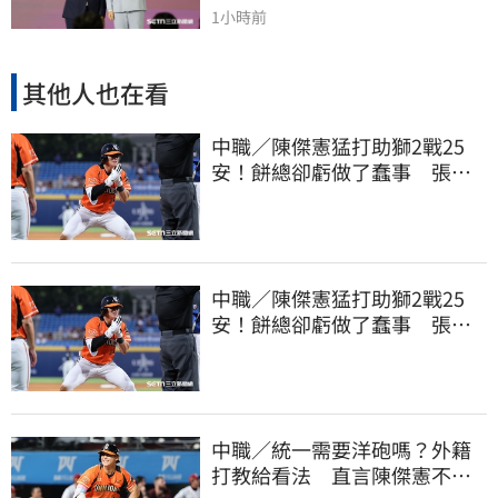
1小時前
其他人也在看
中職／陳傑憲猛打助獅2戰25
安！餅總卻虧做了蠢事 張翔
短打傷退不樂觀
中職／陳傑憲猛打助獅2戰25
安！餅總卻虧做了蠢事 張翔
短打傷退不樂觀
中職／統一需要洋砲嗎？外籍
打教給看法 直言陳傑憲不能