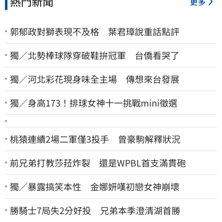
熱門新聞
更多
郭郁政對獅表現不及格 葉君璋說重話點評
獨／北勢棒球隊穿破鞋拚冠軍 台僑看哭了
獨／河北彩花現身味全主場 傳想來台發展
獨／身高173！排球女神十一挑戰mini徵選
桃猿連續2場二軍僅3投手 曾豪駒解釋狀況
前兄弟打教莎菈炸裂 還是WPBL首支滿貫砲
獨／暴露搞笑本性 金娜妍嘆初戀女神崩壞
勝騎士7局失2分好投 兄弟本季澄清湖首勝