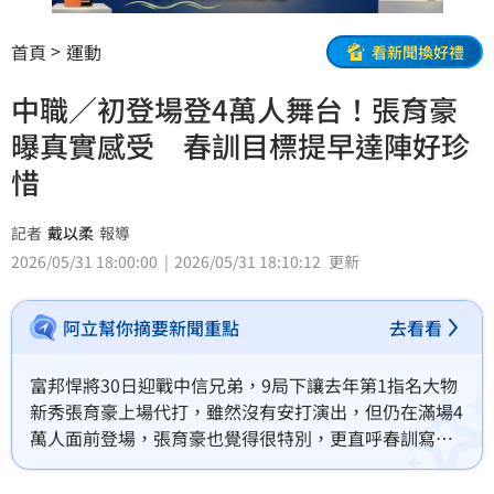
首頁
運動
看新聞換好禮
中職／初登場登4萬人舞台！張育豪
曝真實感受 春訓目標提早達陣好珍
惜
記者
戴以柔
報導
2026/05/31 18:00:00
2026/05/31 18:10:12
更新
阿立幫你摘要新聞重點
去看看
富邦悍將30日迎戰中信兄弟，9局下讓去年第1指名大物
新秀張育豪上場代打，雖然沒有安打演出，但仍在滿場4
萬人面前登場，張育豪也覺得很特別，更直呼春訓寫下
的目標提早達成了。