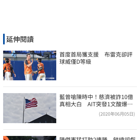
延伸閱讀
首度首局獲支援　布雷克卻評
球威僅D等級
藍曾嗆陳時中！慈濟被詐10億
真相大白 AIT突發1文酸爆…
他笑：真的很會
(2020年06月05日)
陳傑憲猛打助2連勝　餅總卻虧