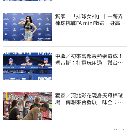
獨家／「排球女神」十一跨界
棒球挑戰FA mini徵選 身高
173竟成應援劣勢
中職／初來富邦最熟張育成！
瑪帝斯：打電玩用過 讚台灣
麥當勞大勝美國
獨家／河北彩花現身天母棒球
場！傳想來台發展 味全：歡
迎各界人士進場