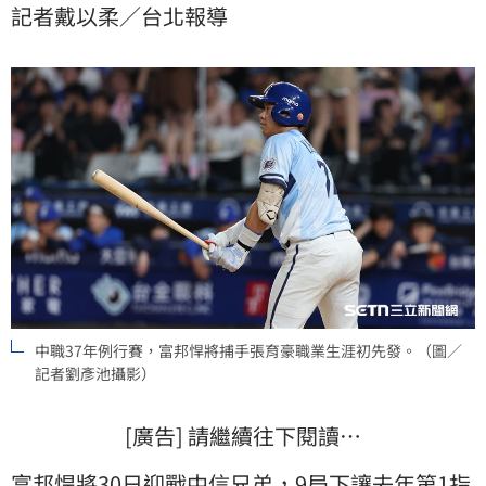
記者戴以柔／台北報導
中職37年例行賽，富邦悍將捕手張育豪職業生涯初先發。（圖／
記者劉彥池攝影）
[廣告] 請繼續往下閱讀…
富邦悍將
30日迎戰中信兄弟，9局下讓去年第1指