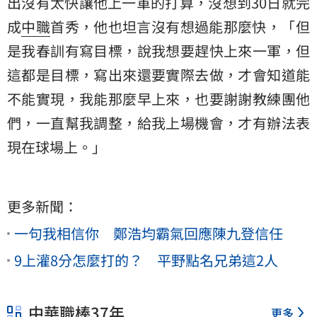
出沒有太快讓他上一軍的打算，沒想到30日就完
成
中職
首秀，他也坦言沒有想過能那麼快，「但
是我春訓有寫目標，說我想要趕快上來一軍，但
這都是目標，寫出來還要實際去做，才會知道能
不能實現，我能那麼早上來，也要謝謝教練團他
們，一直幫我調整，給我上場機會，才有辦法表
現在球場上。」
更多新聞：
一句我相信你 鄭浩均霸氣回應陳九登信任
9上灌8分怎麼打的？ 平野點名兄弟這2人
中華職棒37年
更多