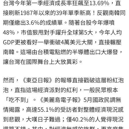
台灣今年第一季經濟成長率狂飆至13.69％，直
接刷新1987年以來的39年單季新高！反觀南韓同
期僅繳出3.6％的成績單。隨著台股今年爆噴
48％，市值狠甩對手躍升全球第5大，今年人均
GDP更被看好一舉衝破4萬美元大關，直接輾壓
南韓。這場由台積電點燃的半導體出口大爆發，
讓台灣在國際舞台上大放異彩。
然而，《東亞日報》的報導直接戳破這層粉紅泡
泡，直指這場經濟派對的紅利，一般民眾根本
「吃不到」。《美麗島電子報》5月國政民調無
情揭露，高達55.1％的受訪者對整體經濟現況感
到悲觀，大嘆日子難過；僅40.2％的人覺得現況
還算不錯。其中，對經濟無感的族群，更高度集