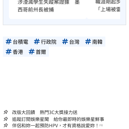
職涯剛起步　2
涉湮滅學生失蹤案證據　墨
「上場被雷劈
西哥前州長被捕
台積電
行政院
台灣
南韓
香港
首爾
改版大回饋 熱門3C大獎接力送
追蹤訂閱娛樂星聞 給你最即時的娛樂星鮮事
伴侶和妳一起預防HPV，才有資格說愛妳！
PR