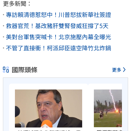
更多新聞：
專訪賴清德惹怒中！川普怒拔新華社簽證
救器官荒！基改豬肝雙腎發威狂撐了5天
美對台軍售突喊卡！北京施壓內幕全曝光
不管了直接衝！柯派邱臣遠空降竹北炸鍋
國際頭條
更多