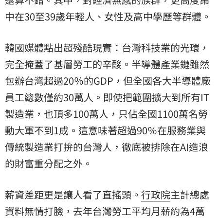
中在30至39歲年輕人、女性及高中學歷等群體。
韓國媒體點出超殘酷現實：台灣科技業的光環，
完全掩蓋了基層勞工的辛酸。半導體產業鏈雖然
包辦台灣超過20％的GDP，但全國各大半導體廠
員工總數僅約30萬人。即使把範圍擴大到所有IT
製造業，也頂多100萬人，只佔全國1100萬名勞
動大軍不到1成。這意味著超過90％在服務業與
傳統製造業打拚的台灣人，徹底被排除在AI造浪
的財富重分配之外。
薪資差距更是讓人看了直搖頭。
行政院
主計總處
資料無情打臉，去年台灣勞工平均月薪約為4萬