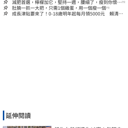
減肥首選，檸檬加它，堅持一週，腰細了，瘦到你懷疑
PR
人生
肚腩一抓一大把，只需1個雞蛋，用一個瘦一個
PR
成長津貼要來了！0-18歲明年起每月領5000元 賴清
德：此時不生更待何時
延伸閱讀