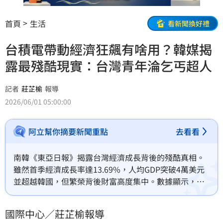
首頁
生活
看新聞換好禮
台積電帶動經濟狂飆有啥用？韓媒揭
露最殘酷現實：台灣青年淪乞丐超人
記者
莊芷榆
報導
2026/06/01 05:00:00
阿立幫你摘要新聞重點
去看看
南韓《東亞日報》揭露台灣經濟成長背後的殘酷真相。
雖然首季經濟成長率達13.69%，人均GDP突破4萬美元
並超越韓國，但繁榮背後財富高度集中。數據顯示，僅
不到一成勞工受惠於半導體紅利，九成服務業與傳統產
業仍面臨低薪與高房價困境。許多年輕人因入不敷出淪
國際中心／莊芷榆報導
為「乞丐超人」搶購超商打折品，導致去年生育率跌至