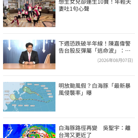
想生女兒卻連生10寶！年輕夫
妻吐1句心聲
下週恐跌破半年線！陳嘉偉警
告台股反彈屬「逃命波」：空
頭大屠殺剛開始
(2026年08月07日)
明放颱風假？白海豚「最新暴
風侵襲率」曝
白海豚路徑再變　吳聖宇：離
台灣又更近了