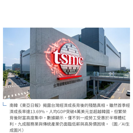
0.695新低，呈現出科技強國背後的嚴重貧富差距與社會
陰影。
南韓《東亞日報》揭露台灣經濟成長背後的殘酷真相。雖然首季經
濟成長率達13.69%，人均GDP突破4萬美元並超越韓國，但繁榮
背後財富高度集中。數據顯示，僅不到一成勞工受惠於半導體紅
利，九成服務業與傳統產業仍面臨低薪與高房價困境。（圖／AI生
成圖片）