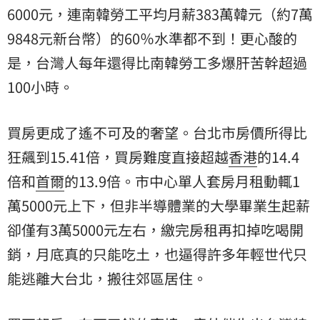
6000元，連南韓勞工平均月薪383萬韓元（約7萬
9848元新台幣）的60％水準都不到！更心酸的
是，台灣人每年還得比南韓勞工多爆肝苦幹超過
100小時。
買房更成了遙不可及的奢望。台北市房價所得比
狂飆到15.41倍，買房難度直接超越
香港
的14.4
倍和
首爾
的13.9倍。市中心單人套房月租動輒1
萬5000元上下，但非半導體業的大學畢業生起薪
卻僅有3萬5000元左右，繳完房租再扣掉吃喝開
銷，月底真的只能吃土，也逼得許多年輕世代只
能逃離大台北，搬往郊區居住。