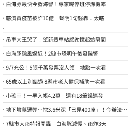
白海豚最快今發海警！專家曝停班停課機率
慈濟買疫苗被詐10億 聲明1句醫轟：太瞎
吊車大王哭了！望新豐車站感謝憶起這瞬間
白海豚颱風逼近！2縣市恐明午後發陸警
9/7充公！5張千萬發票沒人領 地點一次看
65歲以上別錯過 8縣市老人健保補助一次看
小確幸！一早入帳4.2萬 還有18筆錢連發
地下墳墓遷葬…挖3.6米深「已見400座」！今辦法會
安撫祖先
7縣市大雨特報開轟 白海豚減慢、雨炸3天