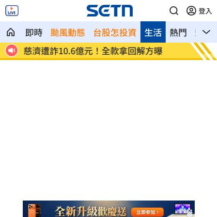
登入
即時
颱風動態
台股怎投資
生活
熱門
影音
慈濟遭詐10.6億元！全款拿回解方曝
稱龍蝦