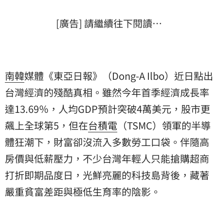
[廣告] 請繼續往下閱讀…
南韓
媒體《東亞日報》（Dong-A Ilbo）近日點出
台灣
經濟的殘酷真相。雖然今年首季經濟成長率
達13.69％，人均GDP預計突破4萬美元，股市更
飆上全球第5，但在
台積電
（TSMC）領軍的半導
體狂潮下，財富卻沒流入多數勞工口袋。伴隨高
房價與低薪壓力，不少台灣年輕人只能搶購超商
打折即期品度日，光鮮亮麗的科技島背後，藏著
嚴重貧富差距與極低生育率的陰影。