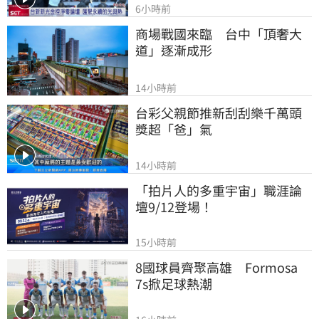
6小時前
商場戰國來臨　台中「頂奢大
道」逐漸成形
14小時前
台彩父親節推新刮刮樂千萬頭
獎超「爸」氣
14小時前
「拍片人的多重宇宙」職涯論
壇9/12登場！
15小時前
8國球員齊聚高雄　Formosa 
7s掀足球熱潮