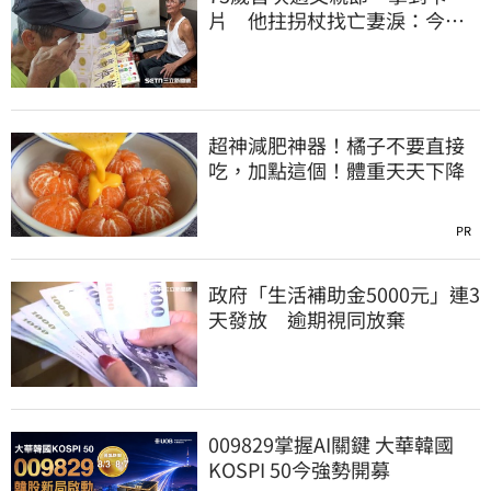
片 他拄拐杖找亡妻淚：今天
好多人來幫我慶祝
超神減肥神器！橘子不要直接
吃，加點這個！體重天天下降
PR
政府「生活補助金5000元」連3
天發放 逾期視同放棄
009829掌握AI關鍵 大華韓國
KOSPI 50今強勢開募