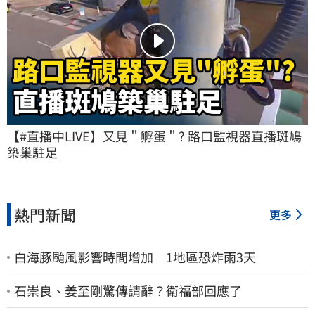
【#直播中LIVE】又見＂孵蛋＂? 路口監視器直播斑鳩
築巢駐足
熱門新聞
更多
白海豚颱風影響時間增加 1地區恐炸雨3天
石崇良、姜至剛驚傳請辭？衛福部回應了