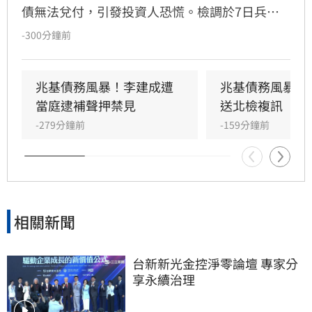
債無法兌付，引發投資人恐慌。檢調於7日兵分
多路搜索，約談前董事長李建成及共同創辦人林
-300分鐘前
佑任。調查指出，李建成涉嫌將2020年發行公司
債籌得的18億元資金中，挪用約7億元作為個人
私用及支付前妻開銷，涉犯侵占與背信罪，檢方
兆基債務風暴！李建成遭
兆基債務風暴！
複訊後將其當庭逮捕並聲押禁見。林佑任則以
當庭逮補聲押禁見
送北檢複訊
200萬元交保。此外，宏碁集團因發現兆基內部
-279分鐘前
-159分鐘前
管理缺失，宣布法人代表李文詳辭去兆基董事長
職務。
相關新聞
台新新光金控淨零論壇 專家分
享永續治理