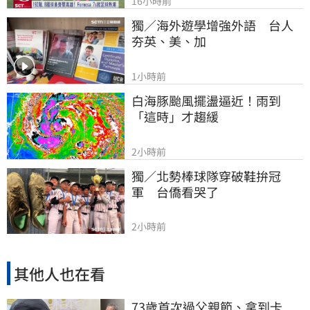
16小時前
獨／海外遊學增強外語　台人
夯英、美、加
1小時前
白海豚颱風擺盪逼近！雨到
「這時」才趨緩
2小時前
獨／北勢棒球隊穿破鞋拚冠
軍　台僑看哭了
2小時前
其他人也在看
73歲首次過父親節、拿到卡