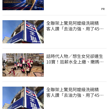
PR
全聯架上驚見阿嬤級洗碗精
客人讚「去油力強、用了45
年」
話時代人物／想生女兒卻連生
10寶！尪薪水全上繳、嫩媽吐
心聲：不生了
全聯架上驚見阿嬤級洗碗精
客人讚「去油力強、用了45
年」