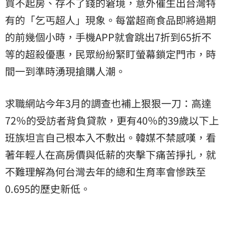
買不起房、存不了錢的窘境，意外催生出台灣特
有的「乞丐超人」現象。每當超商食品即將過期
的前幾個小時，手機APP就會跳出7折到65折不
等的超殺優惠，民眾紛紛緊盯螢幕鎖定門市，時
間一到準時湧現搶購人潮。
求職網站今年3月的調查也補上狠狠一刀：高達
72％的受訪者背負貸款，更有40％的39歲以下上
班族坦言自己根本入不敷出。韓媒不禁感嘆，看
著年輕人在高房價與低薪的夾擊下痛苦掙扎，就
不難理解為何台灣去年的總和生育率會慘跌至
0.695的歷史新低。