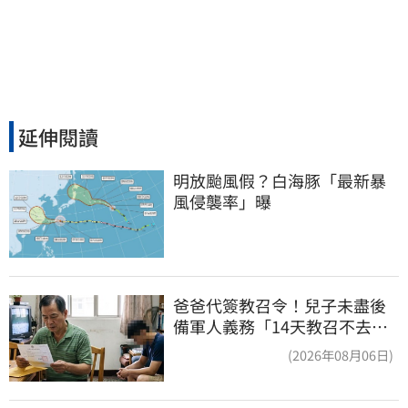
延伸閱讀
明放颱風假？白海豚「最新暴
風侵襲率」曝
爸爸代簽教召令！兒子未盡後
備軍人義務「14天教召不去」
換3個月刑期
(2026年08月06日)