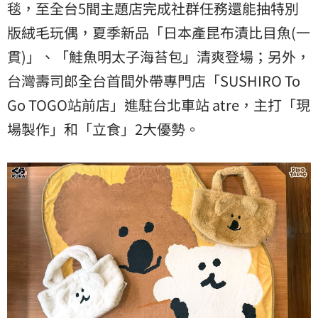
毯，至全台5間主題店完成社群任務還能抽特別
版絨毛玩偶，夏季新品「日本產昆布漬比目魚(一
貫)」、「鮭魚明太子海苔包」清爽登場；另外，
台灣壽司郎全台首間外帶專門店「SUSHIRO To
Go TOGO站前店」進駐台北車站 atre，主打「現
場製作」和「立食」2大優勢。