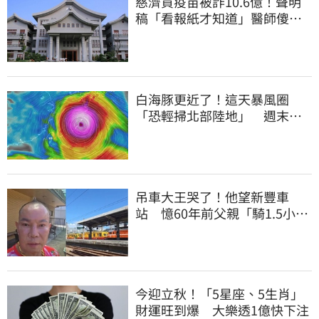
慈濟買疫苗被詐10.6億！聲明
稿「看報紙才知道」醫師傻
眼：太瞎了
白海豚更近了！這天暴風圈
「恐輕掃北部陸地」 週末風
雨熱區曝光
吊車大王哭了！他望新豐車
站 憶60年前父親「騎1.5小時
單車載他圓夢」
今迎立秋！「5星座、5生肖」
財運旺到爆 大樂透1億快下注