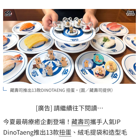
atre，主打「現場製作」和「立食」2大優勢。(賴俊佑)
藏壽司推出13款DINOTAENG 扭蛋。(圖／藏壽司提供）
[廣告] 請繼續往下閱讀…
今夏最萌療癒企劃登場！
藏壽司
攜手人氣IP
DinoTaeng
推出13款
扭蛋
、絨毛提袋和造型毛