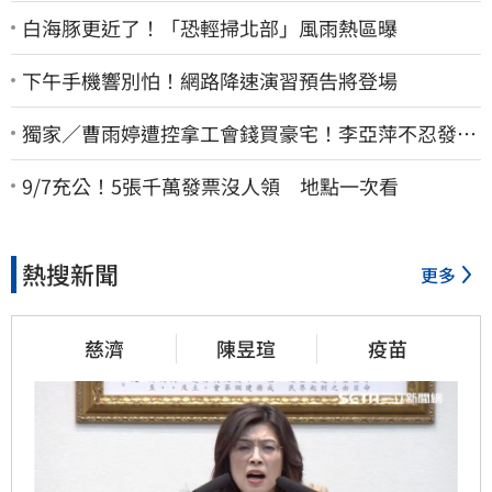
白海豚更近了！「恐輕掃北部」風雨熱區曝
下午手機響別怕！網路降速演習預告將登場
獨家／曹雨婷遭控拿工會錢買豪宅！李亞萍不忍發
聲：余天管工會都貼錢
9/7充公！5張千萬發票沒人領 地點一次看
熱搜新聞
更多
慈濟
陳昱瑄
疫苗