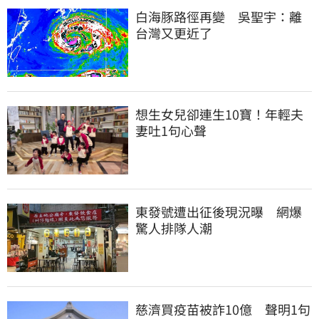
白海豚路徑再變　吳聖宇：離
台灣又更近了
想生女兒卻連生10寶！年輕夫
妻吐1句心聲
東發號遭出征後現況曝　網爆
驚人排隊人潮
慈濟買疫苗被詐10億　聲明1句