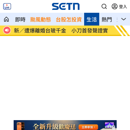
登入
即時
颱風動態
台股怎投資
生活
熱門
影音
職碰
新／遭爆離婚台玻千金 小刀首發聲證實
白海豚
曝