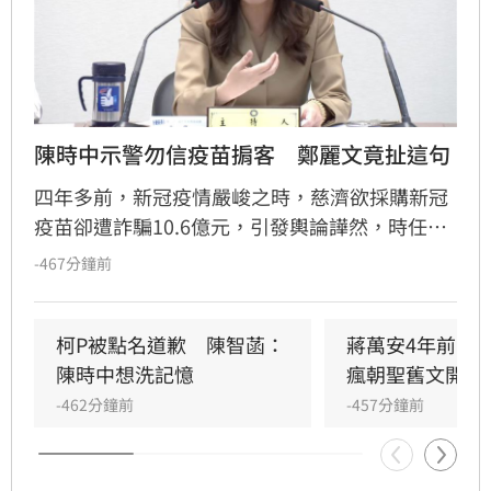
陳時中示警勿信疫苗掮客　鄭麗文竟扯這句
四年多前，新冠疫情嚴峻之時，慈濟欲採購新冠
疫苗卻遭詐騙10.6億元，引發輿論譁然，時任衛
福部長的行政院政委陳時中當年曾示警，有疫苗
-467分鐘前
掮客的存在，切勿輕信，卻遭藍白惡意政治攻擊
稱擋疫苗、護航高端等等，如今真相大白，許多
人也為他抱不平。國民黨主席鄭麗文今（7）日
柯P被點名道歉　陳智菡：
蔣萬安4年前嗆
接受資深媒體人黃光芹訪問時則稱，陳時中與時
陳時中想洗記憶
瘋朝聖舊文開酸
任行政院長蘇貞昌才應該要下跪道歉。
-462分鐘前
-457分鐘前