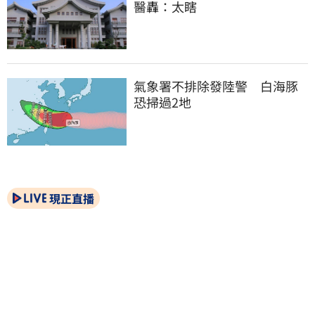
醫轟：太瞎
氣象署不排除發陸警　白海豚
恐掃過2地
現正直播