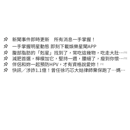
新聞事件即時更新 所有消息一手掌握！
一手掌握明星動態 即刻下載娛樂星聞APP
腹部脂肪的「剋星」找到了，常吃這幾物，吃走大肚
PR
囊，瘦出小蠻腰
減肥首選，檸檬加它，堅持一週，腰細了，瘦到你懷疑
PR
人生
伴侶和妳一起預防HPV，才有資格說愛妳！
PR
快訊／涉詐1.1億！曾任徐巧芯大姑律師棄保跑了…媽也
離境 桃檢發通緝