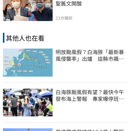
聖舊文開酸
23分鐘前
其他人也在看
明放颱風假？白海豚「最新暴
風侵襲率」出爐 這縣市飆
64％最高
白海豚颱風假有望？最快今午
發布海上警報 專家曝停班停
課機率