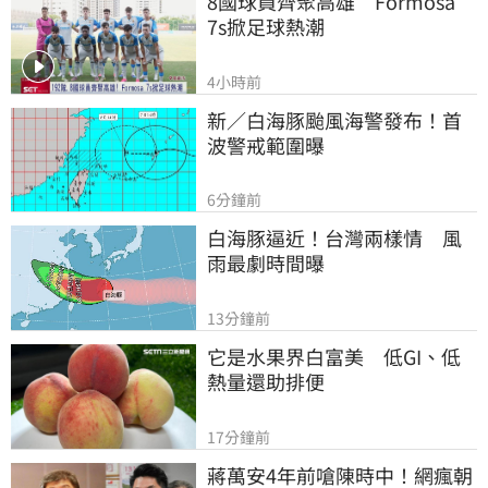
8國球員齊聚高雄　Formosa 
7s掀足球熱潮
4小時前
新／白海豚颱風海警發布！首
波警戒範圍曝
6分鐘前
白海豚逼近！台灣兩樣情　風
雨最劇時間曝
13分鐘前
它是水果界白富美　低GI、低
熱量還助排便
17分鐘前
蔣萬安4年前嗆陳時中！網瘋朝