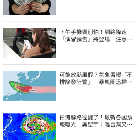
下午手機響別怕！網路降速
「演習預告」將登場 注意事
項一覽
可能放颱風假？氣象署曝「不
排除發陸警」 暴風圈恐掃過2
地
白海豚路徑變了！最新各國預
報曝光 吳聖宇：離台灣又更
近一點