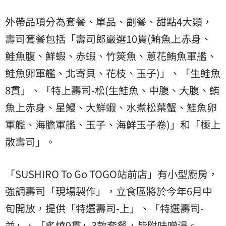
外帶品項分為套餐、單品、副餐、甜點4大類，
壽司套餐包括「壽司郎嚴選10貫(鮪魚上赤身、
鮭魚腹、鮮蝦、赤蝦、竹筴魚、蔥花鮪魚軍艦、
鮭魚卵軍艦、北寄貝、花枝、玉子)」、「生鮭魚
8貫」、「特上壽司-松(生鮭魚、中腹、大腹、鮪
魚上赤身、星鰻、大鮮蝦、水煮松葉蟹、鮭魚卵
軍艦、海膽軍艦、玉子、海鮮玉子卷)」和「極上
散壽司」。
「SUSHIRO To Go TOGO站前店」有小型廚房，
強調壽司「現場製作」，立食區將於今年6月中
旬開放，提供「特選壽司-上」、「特選壽司-
並」、「炙燒9貫」3款套餐，皆附味噌湯。