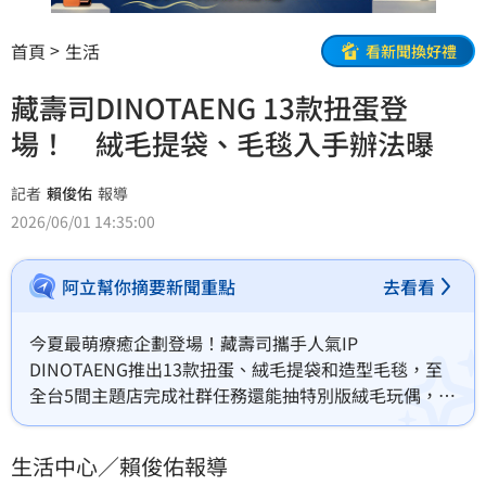
首頁
生活
看新聞換好禮
藏壽司DINOTAENG 13款扭蛋登
場！ 絨毛提袋、毛毯入手辦法曝
記者
賴俊佑
報導
2026/06/01 14:35:00
阿立幫你摘要新聞重點
去看看
今夏最萌療癒企劃登場！藏壽司攜手人氣IP 
DINOTAENG推出13款扭蛋、絨毛提袋和造型毛毯，至
全台5間主題店完成社群任務還能抽特別版絨毛玩偶，夏
季新品「日本產昆布漬比目魚(一貫)」、「鮭魚明太子海
苔包」清爽登場；另外，台灣壽司郎全台首間外帶專門
生活中心／賴俊佑報導
店「SUSHIRO To Go TOGO站前店」進駐台北車站 