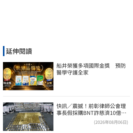
延伸閱讀
船井榮獲多項國際金獎　預防
醫學守護全家
快訊／震撼！前彰律師公會理
事長假採購BNT詐慈濟10億、
洗錢囤232kg黃金
(2026年08月06日)