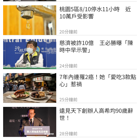
桃園5區8/10停水11小時　近
10萬戶受影響
20分鐘前
慈濟被詐10億　王必勝曝「陳
時中早示警」
24分鐘前
7年內連罹2癌！她「愛吃3款點
心」惹禍
25分鐘前
遠見天下創辦人高希均90歲辭
世！
28分鐘前