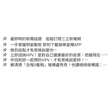
最即時的新聞話題 追蹤訂閱三立新聞網
一手掌握明星動態 即刻下載娛樂星聞APP
做到這點才有資格說愛你
PR
立即諮詢HPV！是對自己健康最好的投資，把握現在不
PR
嫌晚！
伴侶和妳一起預防HPV，才有資格說愛妳！
PR
賴清德「全程0看稿」嗆爆盧秀燕！他讚總統級嘲諷：把
8年總帳一次掀翻