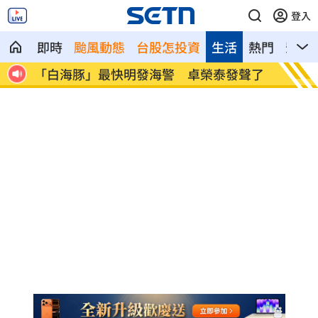
登入
即時
颱風動態
台股怎投資
生活
熱門
影音
肌肉
「白海豚」最快明發海警 卓榮泰發聲了
華邦電
建