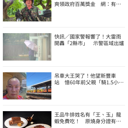
爽領政府百萬獎金 網：有人
要組隊賺錢嗎？
快訊／國家警報響了！大雷雨
開轟「2縣市」 示警區域出爐
吊車大王哭了！他望新豐車
站 憶60年前父親「騎1.5小時
單車載他圓夢」
王品牛排姓名有「王、玉」龍
蝦免費吃！ 原燒身分證有
「8」招待海鮮