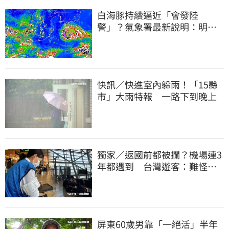
白海豚持續逼近「會發陸
警」？氣象署最新說明：明天
下半天先發布海警
快訊／快進室內躲雨！「15縣
市」大雨特報 一路下到晚上
獨家／返國前都被攔？機場連3
年都遇到 台灣遊客：難怪日
本觀光這麼強
屏東60歲男靠「一絕活」半年