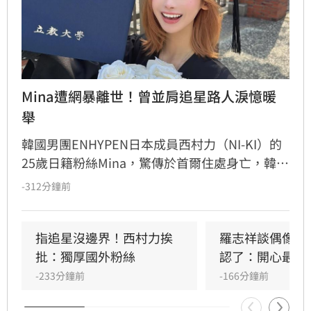
Mina遭網暴離世！曾並肩追星路人淚憶暖
舉
韓國男團ENHYPEN日本成員西村力（NI-KI）的
25歲日籍粉絲Mina，驚傳於首爾住處身亡，韓國
警方證實接獲報案並介入調查。生前Mina因追星
-312分鐘前
行為與過往經歷，長期遭受網路霸凌與人身攻
擊。曾與她互動的粉絲感嘆，Mina本人親切善
良，絕非外界傳言般傲慢，對於她選擇極端方式
指追星沒邊界！西村力挨
羅志祥談偶像飯
結束生命感到遺憾與不捨。此事件再度引發外界
批：獨厚國外粉絲
認了：開心最重
對網路暴力及追星文化的關注。該名粉絲呼籲，
-233分鐘前
-166分鐘前
追星不應成為生活唯一寄託，應珍惜自身生命。