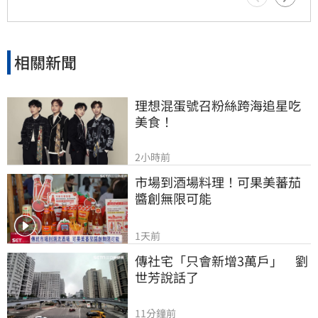
目前確切死因與詳細案情，仍待警方進一步調查
釐清，此消息也讓全球粉絲深感震驚與悲痛。
相關新聞
理想混蛋號召粉絲跨海追星吃
美食！
2小時前
市場到酒場料理！可果美蕃茄
醬創無限可能
1天前
傳社宅「只會新增3萬戶」　劉
世芳說話了
11分鐘前