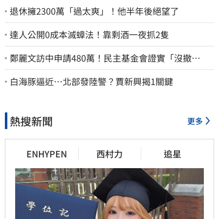
退休擁2300萬「過太爽」！他半年後絕望了
達人公開0成本滅蟑法！靠剩酒一夜抓2隻
鄭麗文訪中申請480萬！民主基金會證實「沒撤
案」 預算被砍960萬
白海豚逼近…北部發陸警？賈新興揭1關鍵
熱搜新聞
更多
ENHYPEN
西村力
追星