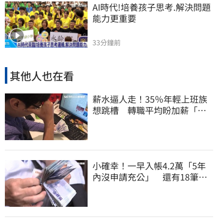
AI時代!培養孩子思考.解決問題
能力更重要
33分鐘前
其他人也在看
薪水逼人走！35％年輕上班族
想跳槽 轉職平均盼加薪「破
萬元」
小確幸！一早入帳4.2萬「5年
內沒申請充公」 還有18筆錢
連發到8月底