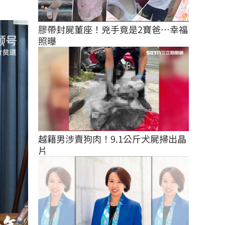
膠帶封屍董座！兇手竟是2寶爸…幸福
照曝
越籍男涉賣狗肉！9.1公斤犬屍掃出晶
片