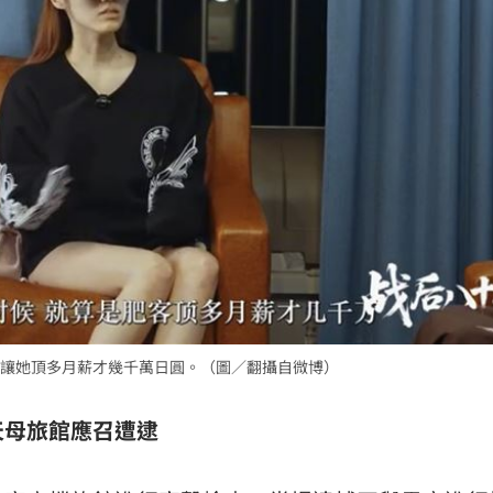
讓她頂多月薪才幾千萬日圓。（圖／翻攝自微博）
天母旅館應召遭逮