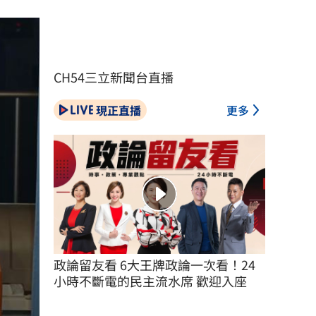
CH54三立新聞台直播
現正直播
更多
政論留友看 6大王牌政論一次看！24
小時不斷電的民主流水席 歡迎入座