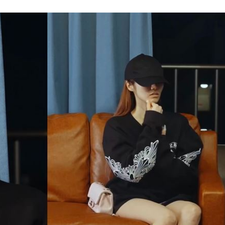
癌
23:00
萬
22:59
交保
22:58
落戶
22:57
問題
22:56
15