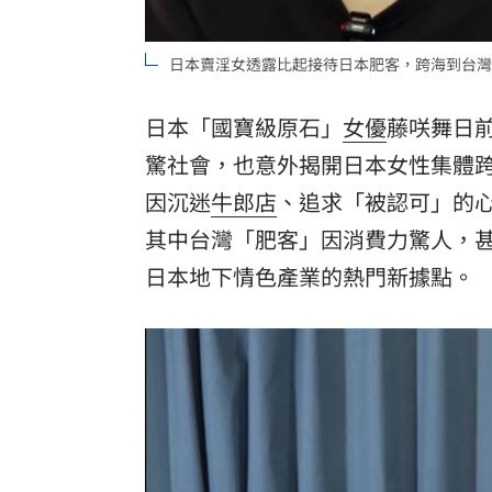
日本賣淫女透露比起接待日本肥客，跨海到台灣
日本「國寶級原石」
女優
藤咲舞日
驚社會，也意外揭開日本女性集體
因沉迷
牛郎店
、追求「被認可」的
其中台灣「肥客」因消費力驚人，甚
日本地下情色產業的熱門新據點。