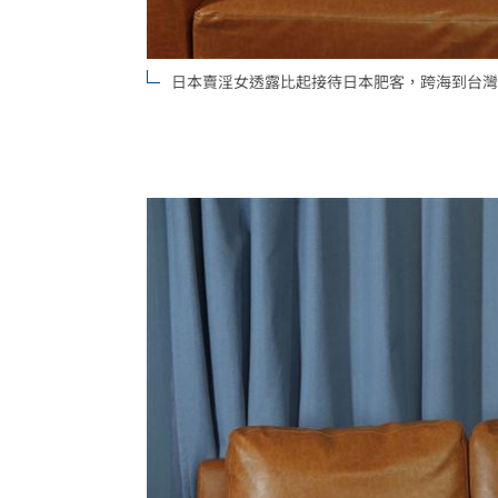
日本賣淫女透露比起接待日本肥客，跨海到台灣