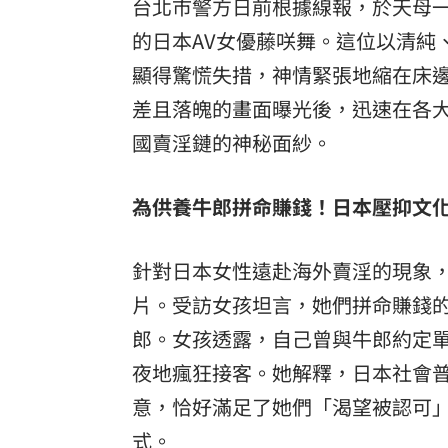
台北市警方日前根據線報，於天母
的日本AV女優藤咲舞。這位以清純
顯得驚慌失措，神情緊張地縮在床
差且落魄的畫面曝光後，迅速在各
國賣淫鏈的神秘面紗。
為供養牛郎拼命賺錢！日本壓抑文
針對日本女性遠赴海外賣淫的現象
片。受訪女孩坦言，她們拼命賺錢
郎。女孩透露，自己曾與牛郎約定單晚
夜地瘋狂接客。她解釋，日本社會
意，恰好滿足了她們「渴望被認可
式。