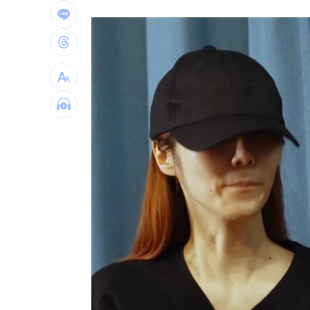
「地獄酷暑」襲南韓 礦泉水曝曬恐致
父親節真的快樂嗎？房貸10年暴增逾400
律師勾宗教大師「家族」詐慈濟 僅她
富豪遭大義滅親！偷生子竟盜鄰居身份
慈濟遭詐10億買疫苗！他點出更麻煩的
台灣彩券開獎直播中
20:31
LIVE三立+24小時直播
15:27
三立iNEWS新聞台線上直播
18:00
理想混蛋號召粉絲跨海追星吃美食！
18: