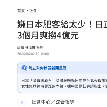
杜金龍點名：「這檔權值股」千萬別長
首頁
社會
額頭冒出痘痘 女手癢猛摳竟成「病毒
嫌日本肥客給太少！日
政院每年加碼25.5億元 優化全台商圈
3個月爽撈4億元
癌末男缺錢鋌而走險 3D玩具熊夾藏K
環法自行車賽爆作弊！女靠胸部裝備降
編輯
林偉帆
報導
2026/06/02 19:10:00
學霸牙醫槓離職員工 為3萬筆電互告慘
阿立幫你摘要新聞重點
俄羅斯蝗害肆虐如末日 網驚：聖經十
慈濟採購BNT遭詐10億 他：不聽衛福
日本「國寶級原石」女優藤咲舞日前在台北天母旅
女性集體跨海賣淫的內幕。據中國網紅專訪指出，
蔡英文做2件事 黃暐瀚：台東變五五波
巨債，加上日圓貶值，紛紛轉向海外淘金；其中台
錄，讓台灣成為日本地下情色產業的熱門新據點。
社會中心／綜合報導
蔣萬安危險了！最新民調沈伯洋僅落後5