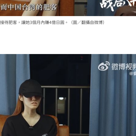
接待肥客，讓她3個月內賺4億日圓。（圖／翻攝自微博）