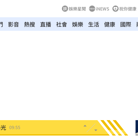
娛樂星聞
iNEWS
祝你健康
門
影音
熱搜
直播
社會
娛樂
生活
健康
國際
3億
10:01
單曝
10:00
證實
09:57
曝光
09:57
曝光
09:55