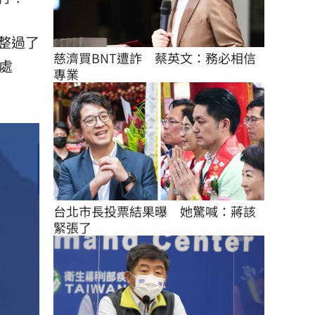
整過了
慈濟買BNT遭詐　蔡英文：務必相信
處
專業
台北市長投票結果曝　她驚喊：蔣該
緊張了