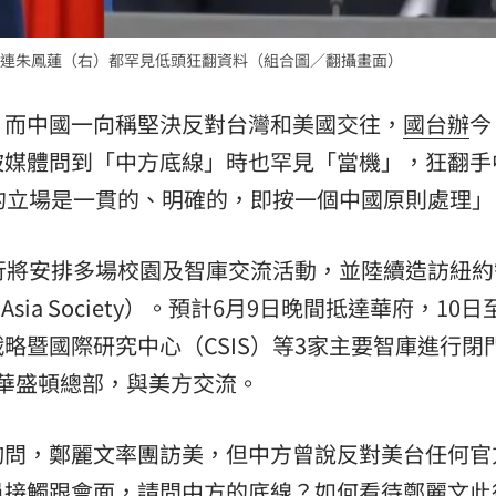
熱潮
10:00
連朱鳳蓮（右）都罕見低頭狂翻資料（組合圖／翻攝畫面）
15
，而中國一向稱堅決反對台灣和美國交往，
國台辦
今
被媒體問到「中方底線」時也罕見「當機」，狂翻手
的立場是一貫的、明確的，即按一個中國原則處理」
行將安排多場校園及智庫交流活動，並陸續造訪紐約
ia Society）。預計6月9日晚間抵達華府，10日
略暨國際研究中心（CSIS）等3家主要智庫進行閉
）華盛頓總部，與美方交流。
詢問，鄭麗文率團訪美，但中方曾說反對美台任何官
員接觸跟會面，請問中方的底線？如何看待鄭麗文此