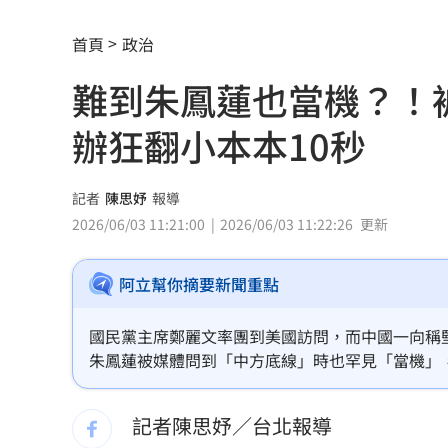
見自由之家 林佳龍：台灣經驗受國際
首頁
政治
網友曬截圖控女友曾當小三 姜厚任回
難到朱鳳蓮也當機？！
不滿長期被碎念 尪抓狂揮金屬拐杖殺
辦狂翻小本本10秒
周曉涵台語笑瘋全網 陳亞蘭放棄教學
母入獄陸軍兒探監逃兵…躲一年判拘役5
記者
陳思妤
報導
2026/06/03 11:21:00
2026/06/03 11:22:26
更新
邱瓈寬公司營收衰退 點名王心凌、楊
阿立幫你摘要新聞重點
收重複訂購郵件！他急做1事積蓄瞬間蒸
裘莉哥哥出櫃 認了：「我是同性戀」
國民黨主席鄭麗文率團到美國訪問，而中國一向稱
朱鳳蓮被媒體問到「中方底線」時也罕見「當機」
楚奧特第6次在生日開轟 成MLB史上第
明確的，即按一個中國原則處理」。
記者陳思妤／台北報導
父親節少了爸爸 林逸欣哭揭他生前暖