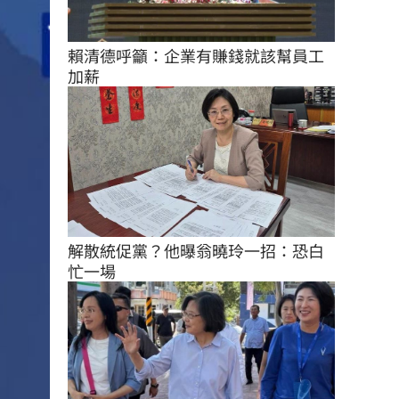
賴清德呼籲：企業有賺錢就該幫員工
加薪
解散統促黨？他曝翁曉玲一招：恐白
忙一場