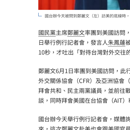
8國球員齊聚高雄 Formosa 7s掀足球
國台辦今天被問到鄭麗文（左）訪美的底線時，
理想混蛋號召粉絲跨海追星吃美食！
18:
國民黨
主席
鄭麗文
率團到美國訪問
日舉行例行記者會，發言人
朱鳳蓮
10秒，才吐出「對待台灣對外交往
鄭麗文6月1日率團到美國訪問，此
外交關係協會（CFR）及亞洲協會（As
拜會共和、民主兩黨議員，並前往戰
談，同時拜會美國在台協會（AIT
國台辦今天舉行例行記者會，媒體
來，這次鄭麗文赴美也會跟美國官