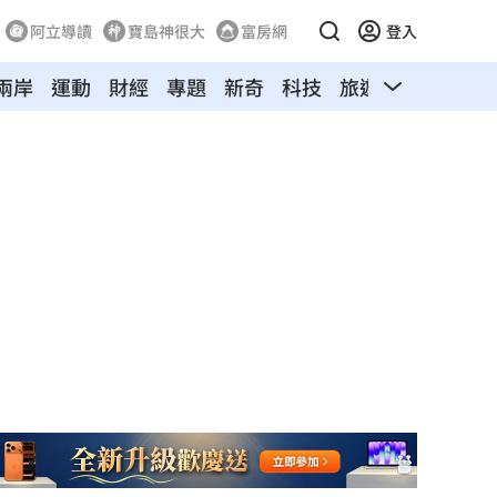
阿立導讀
寶島神很大
富房網
登入
兩岸
運動
財經
專題
新奇
科技
旅遊
汽車
寵物