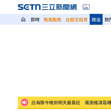
即時
颱風動態
台股怎投資
政治
熱
日本女狂刷2000筆訂單！害集英社慘損4
不喝酒竟罹脂肪肝 醫揭隱藏元凶
10:00
不聽陳時中苦勸慈濟遭詐 藍白翻車名
70歲大咖音樂人驚傳猝逝 妻悲痛發文
有望放颱風假？白海豚最新暴風侵襲率
白海豚今晚到明天最靠近 風雨搖滾區