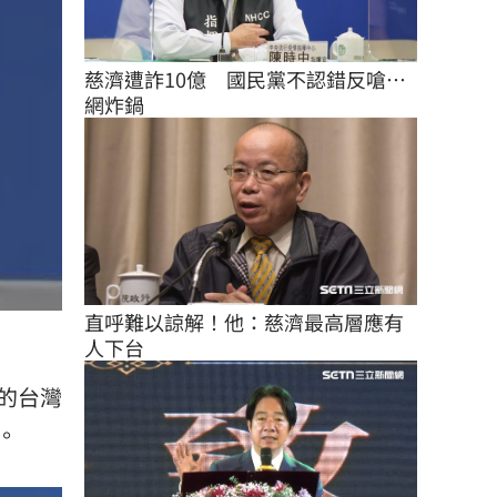
慈濟遭詐10億　國民黨不認錯反嗆⋯
網炸鍋
直呼難以諒解！他：慈濟最高層應有
人下台
的台灣
。