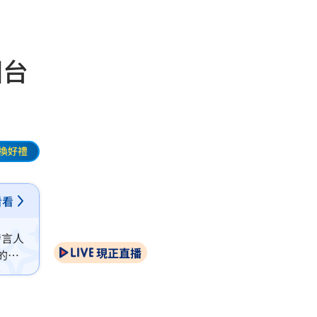
國台
換好禮
看看
發言人
現正直播
的、