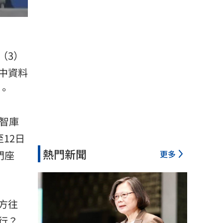
（3）
中資料
。
智庫
至12日
熱門新聞
門座
更多
方往
行？