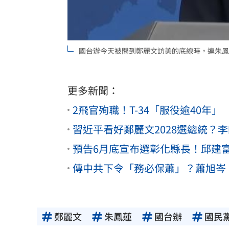
國台辦今天被問到鄭麗文訪美的底線時，連朱鳳
更多新聞：
2飛官殉職！T-34「服役逾40
習近平看好鄭麗文2028選總統？李
預告6月底宣布選彰化縣長！邱建
傳中共下令「務必保蕭」？蕭旭岑
鄭麗文
朱鳳蓮
國台辦
國民