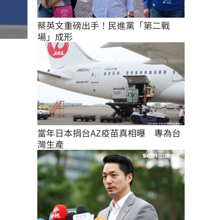
蔡英文重磅出手！民進黨「第二戰
場」成形
當年日本捐台AZ疫苗真相曝　專為台
灣生產