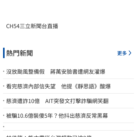
CH54三立新聞台直播
熱門新聞
更多
沒放颱風整備假 蔣萬安臉書遭網友灌爆
看完慈濟內部信失望 他提《靜思語》酸爆
慈濟遭詐10億 AIT突發文打擊詐騙網笑翻
被騙10.6億裝傻5年？他抖出慈濟反常黑幕