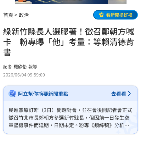
首頁
政治
看新聞換好禮
綠新竹縣長人選膠著！徵召鄭朝方喊
卡 粉專曝「他」考量：等賴清德背
書
記者
羅欣怡
報導
2026/06/04 09:59:00
阿立幫你摘要新聞重點
去看看
民進黨原訂昨（3日）開選對會，並在會後開記者會正式
徵召竹北市長鄭朝方參選新竹縣長，但因前一日發生空
軍墜機事件而延期，日期未定。粉專《鎖綠鴨》分析，
鄭朝方深知這場選戰不好打，之所以遲遲不表態，就是
在等總統賴清德的「一個承諾」。