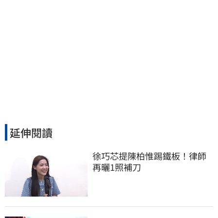
延伸閱讀
徐巧芯提陳柏惟踢鐵板！律師
再曬1照補刀