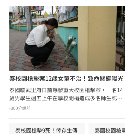
泰校園槍擊案12歲女童不治！致命關鍵曝光
泰國暖武里府日前爆發重大校園槍擊案，一名14
歲男學生週五上午在學校開槍造成多名師生死
傷，之後舉槍自盡，且嫌犯被懷疑案發前已在家
-300分鐘前
中殺害祖父母，而一名12歲女童送醫搶救後傷重
不治，使整起事件死亡人數增加至9人。慘案發
生後，泰國總理阿努廷（Anutin Charnvirakul）
泰校園槍擊9死！倖存生傳
泰國校園槍擊案