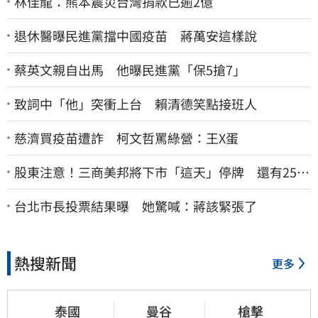
林佳龍：熊本震災台灣捐款已逾2億
退休醫曝民進黨擋中國疫苗 蔣萬安這樣說
蔡英文親自出馬 他曝民進黨「保5搶7」
致詞中「他」突衝上台 賴清德笑點接班人
慈濟買疫苗遭詐 柯文哲罵綠營：王X蛋
股東注意！三商美邦將下市「這天」停牌 還有252
名千張大戶
台北市長投票結果曝 她驚喊：蔣該緊張了
熱搜新聞
更多
泰國
曼谷
槍擊