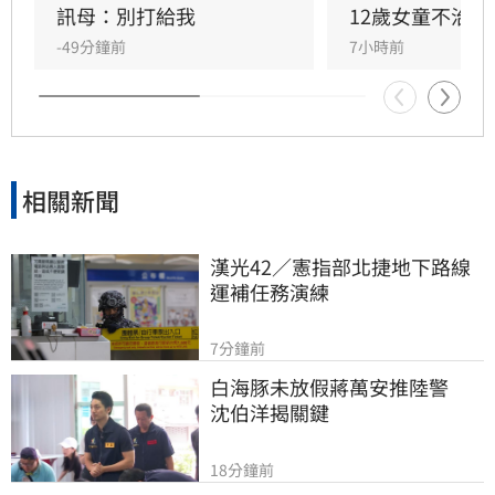
隨即承諾推動新的槍枝管制法律，未來擬限制一
訊母：別打給我
12歲女童不治
般民眾攜帶槍枝，僅允許執勤中的政府官員持
-49分鐘前
7小時前
槍。
相關新聞
漢光42／憲指部北捷地下路線
運補任務演練
7分鐘前
白海豚未放假蔣萬安推陸警　
沈伯洋揭關鍵
18分鐘前