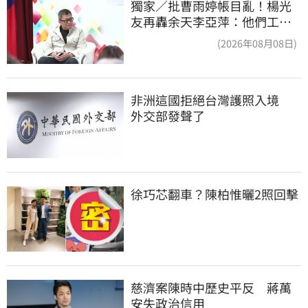
獨家／批曹雨婷帳目亂！楊光
友再轟余天李亞萍：他們工會
跟演藝圈沒關
(2026年08月08日)
非洲這國拒絕台灣護照入境　
外交部發聲了
徐巧芯翻車？陳柏惟曬2照回擊
慈濟案陳時中歷史平反　蔣萬
安失政治信用