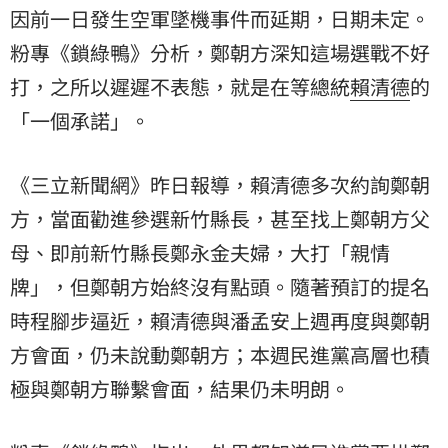
因前一日發生空軍墜機事件而延期，日期未定。
粉專《鎖綠鴨》分析，鄭朝方深知這場選戰不好
打，之所以遲遲不表態，就是在等總統
賴清德
的
「一個承諾」。
《三立新聞網》昨日報導，賴清德多次約詢鄭朝
方，當面勸進參選新竹縣長，甚至找上鄭朝方父
母、即前新竹縣長鄭永金夫婦，大打「親情
牌」，但鄭朝方始終沒有點頭。隨著預訂的提名
時程腳步逼近，賴清德與潘孟安上週再度與鄭朝
方會面，仍未說動鄭朝方；本週民進黨高層也積
極與鄭朝方聯繫會面，結果仍未明朗。