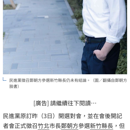
民進黨徵召鄭朝方參選新竹縣長仍未有結論。（圖／翻攝自鄭朝方
臉書）
[廣告] 請繼續往下閱讀…
民進黨原訂昨（3日）開選對會，並在會後開記
者會正式徵召
竹北
市長
鄭朝方
參選
新竹縣長
，但