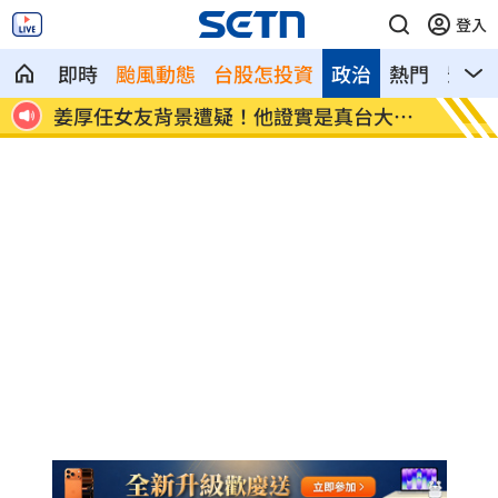
登入
即時
颱風動態
台股怎投資
政治
熱門
影音
他證實是真台大畢
變態鬼男下手國小女童！強逼打X槍