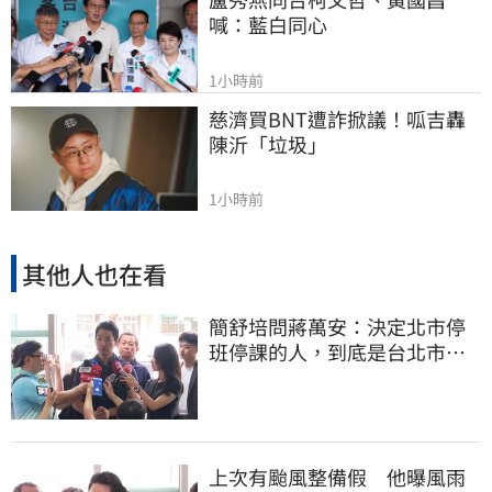
喊：藍白同心
1小時前
慈濟買BNT遭詐掀議！呱吉轟
陳沂「垃圾」
1小時前
其他人也在看
簡舒培問蔣萬安：決定北市停
班停課的人，到底是台北市
長，還是氣象署？
上次有颱風整備假 他曝風雨