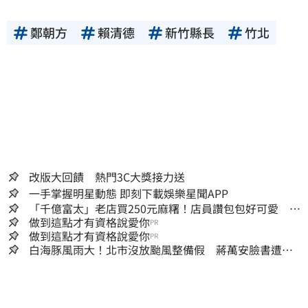
鄭朝方
賴清德
新竹縣長
竹北
改版大回饋 熱門3C大獎接力送
一手掌握明星動態 即刻下載娛樂星聞APP
「千億富太」老店買250元麻糬！店員讚包包好可愛 笑
回：我自己做的
做到這點才有資格說愛你
PR
做到這點才有資格說愛你
PR
白海豚風雨大！北市沒放颱風整備假 蔣萬安臉書遭網
友灌爆：標準在哪？