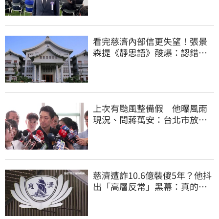
看完慈濟內部信更失望！張景
森提《靜思語》酸爆：認錯有
那麼難？
上次有颱風整備假 他曝風雨
現況、問蔣萬安：台北市放假
標準在哪？
慈濟遭詐10.6億裝傻5年？他抖
出「高層反常」黑幕：真的不
知情？