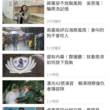
蔣萬安不放颱風假　吳思瑤：
騙票洗記憶
29分鐘前
高嘉瑜評白海豚風雨：會叫的
狗不會咬人
51分鐘前
還有內幕！鄭運鵬：就看慈濟
如何放下我執
1小時前
漢光42號演習　賴清視察復仇
者彈部隊
1小時前
盧秀燕同台柯文哲、黃國昌