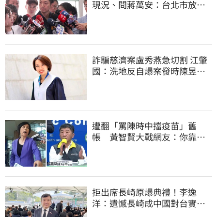
現況、問蔣萬安：台北市放假
標準在哪？
詐騙慈濟案盧秀燕急切割 江肇
國：洗地反自爆案發時陳昱瑄
與市府關係
遭翻「罵陳時中擋疫苗」舊
帳 黃智賢大戰網友：你靠我
活下來的
拒出席長崎原爆典禮！李逸
洋：遺憾長崎成中國對台實施
法律戰的執行工具