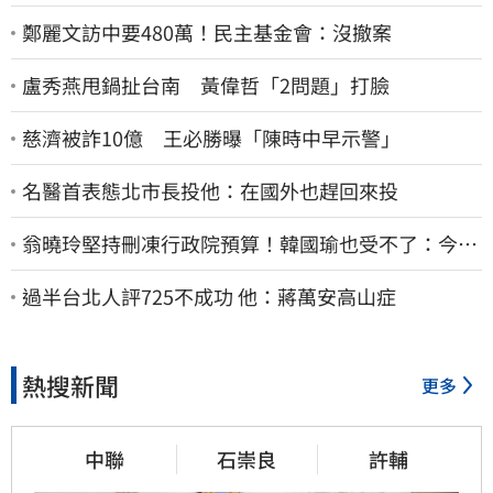
鄭麗文訪中要480萬！民主基金會：沒撤案
盧秀燕甩鍋扯台南 黃偉哲「2問題」打臉
慈濟被詐10億 王必勝曝「陳時中早示警」
名醫首表態北市長投他：在國外也趕回來投
翁曉玲堅持刪凍行政院預算！韓國瑜也受不了：今年
剩4個月你思考一下
過半台北人評725不成功 他：蔣萬安高山症
熱搜新聞
更多
中聯
石崇良
許輔