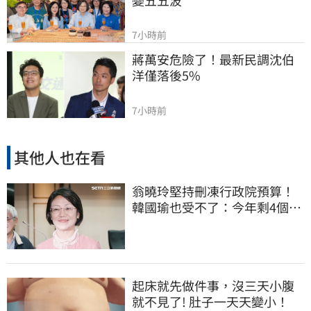
7小時前
蔣萬安危險了！最新民調沈伯
洋僅落後5%
7小時前
其他人也在看
翁曉玲堅持刪凍行政院預算！
韓國瑜也受不了：今年剩4個月
你思考一下
起床就先做件事，沒三天小腹
就不見了! 肚子一天天變小！