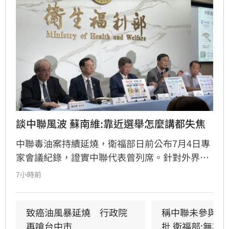
談中聯風波 蘇南維:靠近選舉怎麼講都失焦
中聯毒油案持續延燒，衛福部日前公布7月4日專
家會議紀錄，證實中聯代表曾列席。針對外界質
疑，與會的台大教授蘇南維還原現場，強調專家
7小時前
當時不斷挑戰中聯製程，中聯僅在受詢問時才進
行辯護。蘇南維直言，該事件已從單純科學討論
演變為政治議題，並解釋當初主張「20%下架標
致癌油風暴延燒　行政院
稱中聯未參與下
準」是基於營養標示的務實考量。（記者：簡浩
再嗆台中市
批 衛福部:無欺