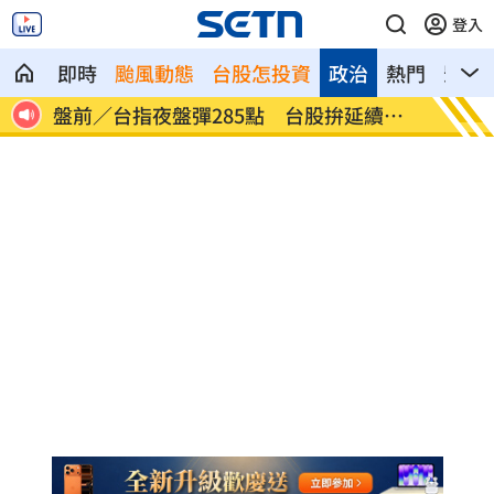
登入
即時
颱風動態
台股怎投資
政治
熱門
影音
人送
盤前／台指夜盤彈285點 台股拚延續反
美股多
彈
點