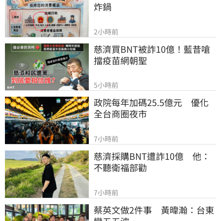
炸鍋
2小時前
慈濟買BNT被詐10億！藍昔嗆
擋疫苗網朝聖
5小時前
政院每年加碼25.5億元　優化
全台商圈夜市
7小時前
慈濟採購BNT遭詐10億　他：
不聽衛福部勸
7小時前
蔡英文做2件事　黃暐瀚：台東
變五五波