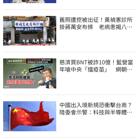
舊照遭挖被出征！黃禎憲診所
掛蔣萬安布條 老病患揭八仙
塵爆暖舉聲援
慈濟買BNT被詐10億！藍營當
年嗆中央「擋疫苗」 網朝
聖：大型翻車現場
中國出入境新規恐衝擊台商？
陸委會示警：科技與半導體從
業人員審慎評估