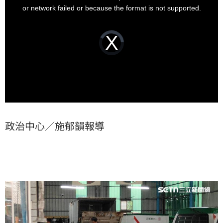
window.
or network failed or because the format is not supported.
Video
Player
is
loading.
政治中心／施郁韻報導