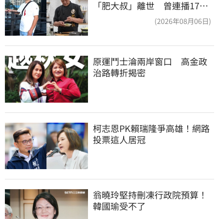
「肥大叔」離世 曾連播17小
時辛酸面曝
(2026年08月06日)
原運鬥士淪兩岸窗口　高金政
治路轉折揭密
柯志恩PK賴瑞隆爭高雄！網路
投票這人居冠
翁曉玲堅持刪凍行政院預算！
韓國瑜受不了