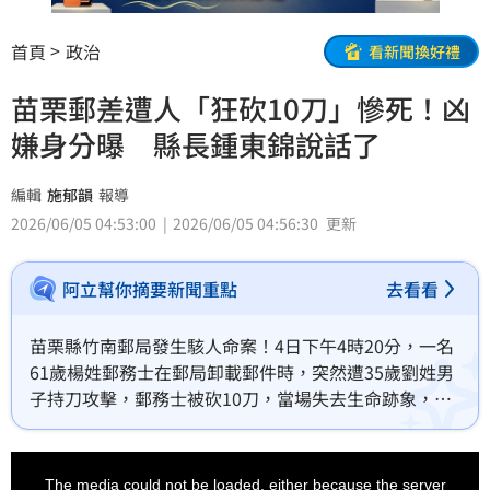
首頁
政治
看新聞換好禮
苗栗郵差遭人「狂砍10刀」慘死！凶
嫌身分曝 縣長鍾東錦說話了
編輯
施郁韻
報導
2026/06/05 04:53:00
2026/06/05 04:56:30
更新
阿立幫你摘要新聞重點
去看看
苗栗縣竹南郵局發生駭人命案！4日下午4時20分，一名
61歲楊姓郵務士在郵局卸載郵件時，突然遭35歲劉姓男
子持刀攻擊，郵務士被砍10刀，當場失去生命跡象，送
醫搶救不治。對此，苗栗縣長鍾東錦在臉書發聲。
This
is
a
The media could not be loaded, either because the server
modal