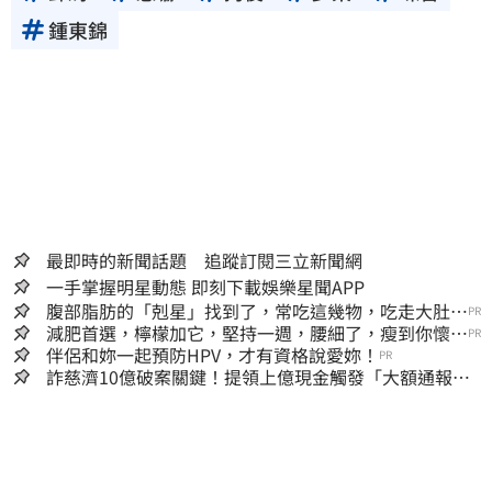
鍾東錦
最即時的新聞話題 追蹤訂閱三立新聞網
一手掌握明星動態 即刻下載娛樂星聞APP
腹部脂肪的「剋星」找到了，常吃這幾物，吃走大肚
PR
囊，瘦出小蠻腰
減肥首選，檸檬加它，堅持一週，腰細了，瘦到你懷疑
PR
人生
伴侶和妳一起預防HPV，才有資格說愛妳！
PR
詐慈濟10億破案關鍵！提領上億現金觸發「大額通報」
神鬼律師遭擊落內幕