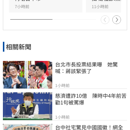
正）
7小時前
11小時前
相關新聞
台北市長投票結果曝　她驚
喊：蔣該緊張了
1小時前
慈濟遭詐10億　陳時中4年前苦
勸1句被罵爆
1小時前
台中社宅驚見中國國徽！網全