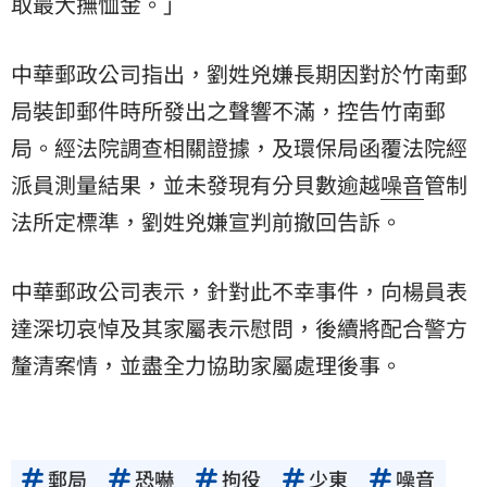
取最大撫恤金。」
中華郵政公司指出，劉姓兇嫌長期因對於竹南郵
局裝卸郵件時所發出之聲響不滿，控告竹南郵
局。經法院調查相關證據，及環保局函覆法院經
派員測量結果，並未發現有分貝數逾越
噪音
管制
法所定標準，劉姓兇嫌宣判前撤回告訴。
中華郵政公司表示，針對此不幸事件，向楊員表
達深切哀悼及其家屬表示慰問，後續將配合警方
釐清案情，並盡全力協助家屬處理後事。
郵局
恐嚇
拘役
少東
噪音