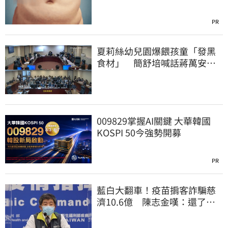
PR
夏莉絲幼兒園爆餵孩童「發黑
食材」 簡舒培喊話蔣萬安：
主動查明真相
009829掌握AI關鍵 大華韓國
KOSPI 50今強勢開募
PR
藍白大翻車！疫苗掮客詐騙慈
濟10.6億 陳志金嘆：還了陳
時中一個清白