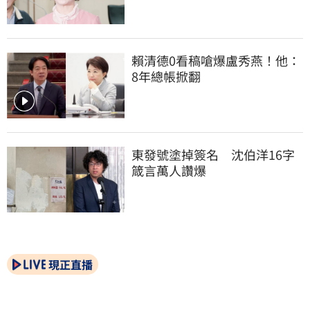
賴清德0看稿嗆爆盧秀燕！他：
8年總帳掀翻
東發號塗掉簽名　沈伯洋16字
箴言萬人讚爆
現正直播