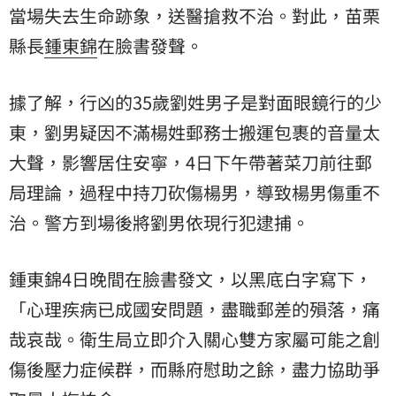
當場失去生命跡象，送醫搶救不治。對此，苗栗
縣長
鍾東錦
在臉書發聲。
據了解，行凶的35歲劉姓男子是對面眼鏡行的
少
東
，劉男疑因不滿楊姓郵務士搬運包裹的音量太
大聲，影響居住安寧，4日下午帶著菜刀前往郵
局理論，過程中持刀砍傷楊男，導致楊男傷重不
治。警方到場後將劉男依現行犯逮捕。
鍾東錦4日晚間在臉書發文，以黑底白字寫下，
「心理疾病已成國安問題，盡職郵差的殞落，痛
哉哀哉。衛生局立即介入關心雙方家屬可能之創
傷後壓力症候群，而縣府慰助之餘，盡力協助爭