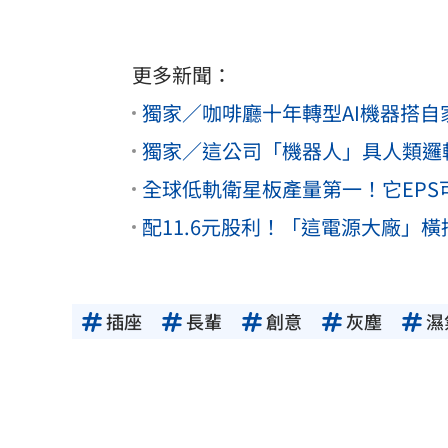
更多新聞：
獨家／咖啡廳十年轉型AI機器搭自家
獨家／這公司「機器人」具人類邏
全球低軌衛星板產量第一！它EPS可
配11.6元股利！「這電源大廠」橫掃
插座
長輩
創意
灰塵
濕