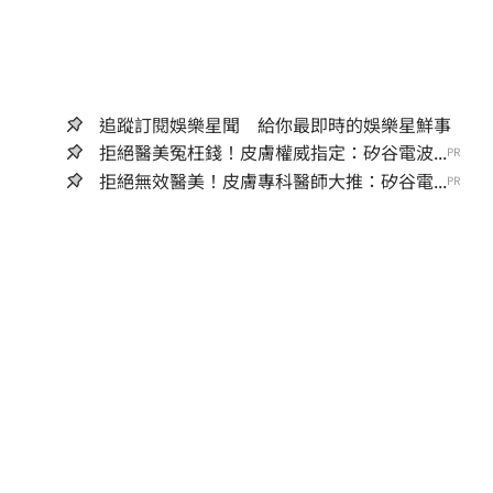
追蹤訂閱娛樂星聞 給你最即時的娛樂星鮮事
拒絕醫美冤枉錢！皮膚權威指定：矽谷電波...
PR
拒絕無效醫美！皮膚專科醫師大推：矽谷電...
PR