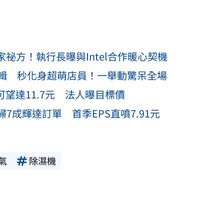
祕方！執行長曝與Intel合作暖心契機
輯 秒化身超萌店員！一舉動驚呆全場
望達11.7元 法人曝目標價
7成輝達訂單 首季EPS直噴7.91元
氣
除濕機