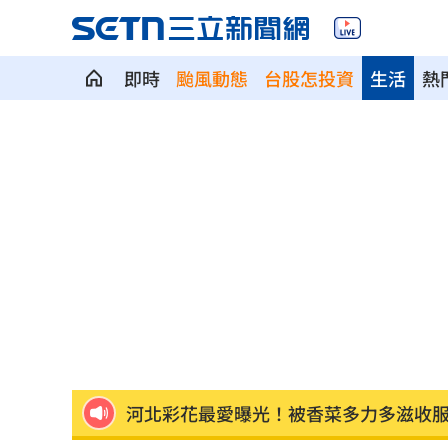
即時
颱風動態
台股怎投資
生活
熱
林多關鍵3分砲 大都會橫掃守護者收3
違約交割飆近100億！將「犯1次就圈存
川普對「多晶矽」徵15%關稅 這時間
開盤／台積電漲20元領軍 台股漲近400
川普造勢又出狂言！嗆電動車駕駛「有
拒為產能過剩道歉！外媒嗆中國
09:03
河北彩花最愛曝光！被香菜多力多滋收