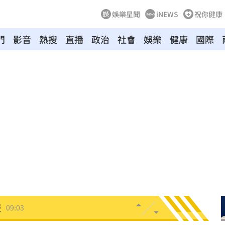
娛樂星聞
iNEWS
祝你健康
門
影音
熱搜
直播
政治
社會
娛樂
健康
國際
連勝
09:16
」
09:16
生效
09:13
點
09:09
病」
09:05
服
09:03