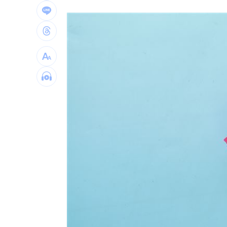
白海豚更近了！「恐輕掃北部」風雨熱
抹黑陳時中擋疫苗！他曝往事嗆柯：欠
告別綠衫軍十年生涯 布朗首揭離隊心
台灣彩券開獎直播中
20:31
LIVE三立+24小時直播
15:27
三立iNEWS新聞台線上直播
18:00
理想混蛋號召粉絲跨海追星吃美食！
18: