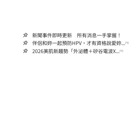
新聞事件即時更新 所有消息一手掌握！
伴侶和妳一起預防HPV，才有資格說愛妳...
PR
2026美肌新趨勢「外泌體＋矽谷電波X...
PR