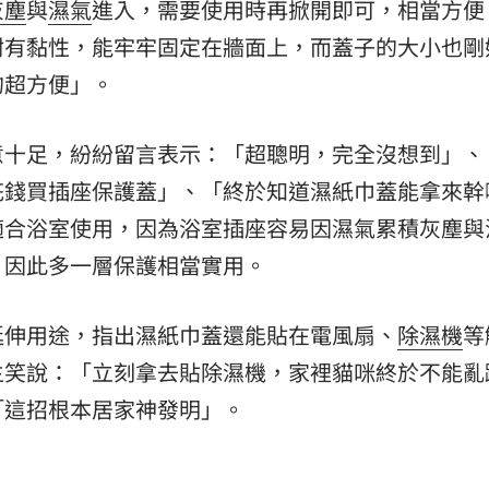
灰塵
與
濕氣
進入，需要使用時再掀開即可，相當方便
附有黏性，能牢牢固定在牆面上，而蓋子的大小也剛
的超方便」。
意十足，紛紛留言表示：「超聰明，完全沒想到」、
花錢買插座保護蓋」、「終於知道濕紙巾蓋能拿來幹
適合浴室使用，因為浴室插座容易因濕氣累積灰塵與
，因此多一層保護相當實用。
延伸用途，指出濕紙巾蓋還能貼在電風扇、
除濕機
等
主笑說：「立刻拿去貼除濕機，家裡貓咪終於不能亂
「這招根本居家神發明」。