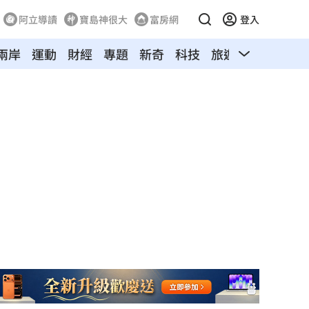
阿立導讀
寶島神很大
富房網
登入
兩岸
運動
財經
專題
新奇
科技
旅遊
汽車
寵物