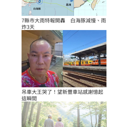
7縣市大雨特報開轟　白海豚減慢、雨
炸3天
吊車大王哭了！望新豐車站感謝憶起
這瞬間