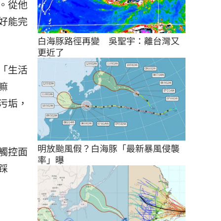
。從他
好能完
白海豚路徑再變　吳聖宇：離台灣又
更近了
「生活
嘛
污垢，
明放颱風假？白海豚「最新暴風侵襲
觸控面
率」曝
踩