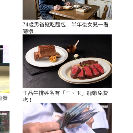
74歲男省錢吃麵包　半年後女兒一看
嚇慘
王品牛排姓名有「王、玉」龍蝦免費
蒸發
吃！