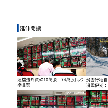
延伸閱讀
這檔遭外資砍10萬張　74萬股民秒
滑雪行程自
變韭菜
滑雪假期：