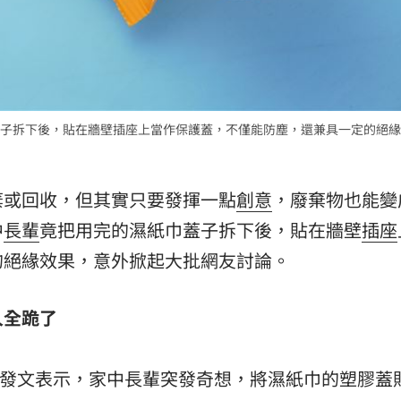
子拆下後，貼在牆壁插座上當作保護蓋，不僅能防塵，還兼具一定的絕緣
棄或回收，但其實只要發揮一點
創意
，廢棄物也能變
中
長輩
竟把用完的濕紙巾蓋子拆下後，貼在牆壁
插座
的絕緣效果，意外掀起大批網友討論。
人全跪了
s》發文表示，家中長輩突發奇想，將濕紙巾的塑膠蓋