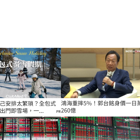
鴻海重摔5%！郭台銘身價一日
己安排太繁瑣？全包式
260億
出門即雪場，一...
PR