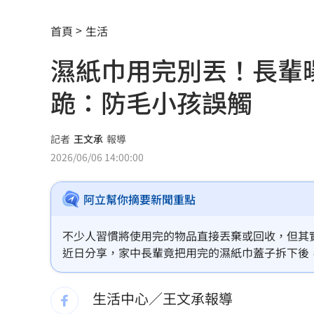
慈濟買疫苗被詐10億 聲明1句醫轟：太
首頁
生活
布雷格曼9局下追平轟 再見失誤氣走藍
濕紙巾用完別丟！長輩
不是只有AI！富蘭克林推薦「他」紅利
跪：防毛小孩誤觸
鄭明典揭白海豚動態 氣象署：不排除
新／爆涉貪！議員范織欽…遭檢調漏夜
記者
王文承
報導
2026/06/06 14:00:00
台股急跌逆勢買95％滿倉 專家曝操作
阿立幫你摘要新聞重點
高斯曼披小熊戰袍 慶幸不用先對決老
陳時中早提醒慈濟！學者：做到流血沒
不少人習慣將使用完的物品直接丟棄或回收，但其
近日分享，家中長輩竟把用完的濕紙巾蓋子拆下後
大罷免名店遭酸本業造謠 老闆怒提告
果，意外掀起大批網友討論。
生活中心／王文承報導
慈濟買BNT遭詐 綠：藍白政治人物應