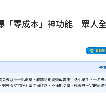
瞎
09:01
鳥
09:01
曝「零成本」神功能 眾人
更多
08:57
陸警
08:56
偵訊
08:50
看新聞
手法
08:47
去
東家
08:46
人理
08:46
實只要發揮一點創意，廢棄物也能變成實用生活小幫手。一名男
，貼在牆壁插座上當作保護蓋，不僅能防塵，還兼具一定的絕緣
08:39
道歉
08:39