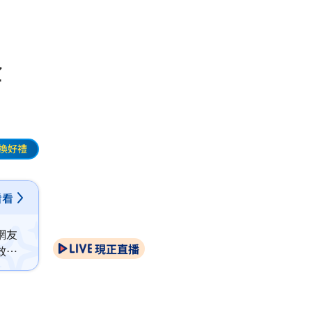
全
換好禮
看看
網友
現正直播
效