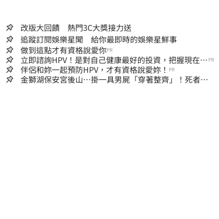
改版大回饋 熱門3C大獎接力送
追蹤訂閱娛樂星聞 給你最即時的娛樂星鮮事
做到這點才有資格說愛你
PR
立即諮詢HPV！是對自己健康最好的投資，把握現在不
PR
嫌晚！
伴侶和妳一起預防HPV，才有資格說愛妳！
PR
金獅湖保安宮後山…掛一具男屍「穿著整齊」！死者身
份曝