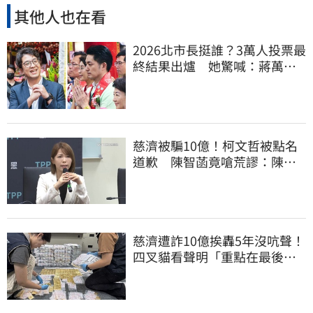
其他人也在看
2026北市長挺誰？3萬人投票最
終結果出爐 她驚喊：蔣萬安
真該緊張了
慈濟被騙10億！柯文哲被點名
道歉 陳智菡竟嗆荒謬：陳時
中還想洗記憶
慈濟遭詐10億挨轟5年沒吭聲！
四叉貓看聲明「重點在最後一
句話」：笑死