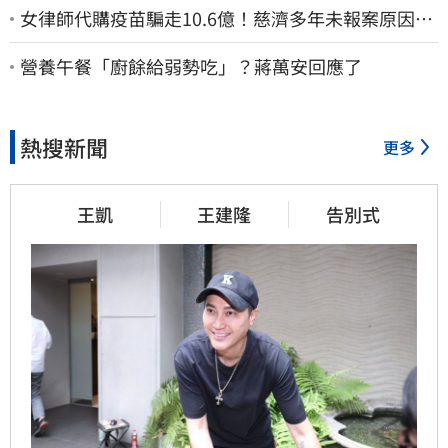
女律師代購疫苗騙走10.6億！慈濟多年未報案原因
曝：檢警上門才知被騙
營養午餐「廚餘給弱勢吃」？蔣萬安回應了
熱搜新聞
更多
王凱
王建隆
告別式