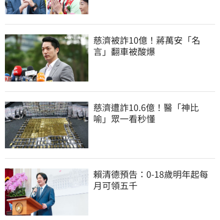
慈濟被詐10億！蔣萬安「名
言」翻車被酸爆
慈濟遭詐10.6億！醫「神比
喻」眾一看秒懂
賴清德預告：0-18歲明年起每
月可領五千