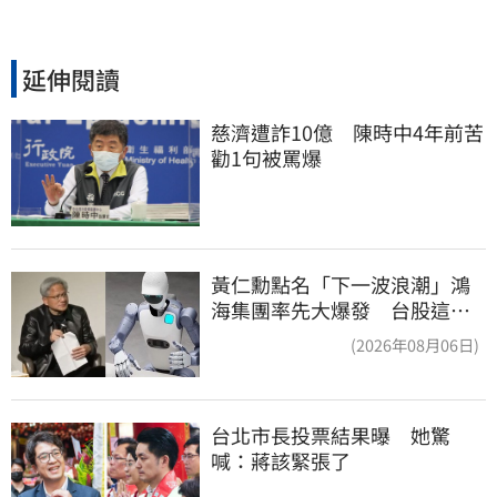
延伸閱讀
慈濟遭詐10億　陳時中4年前苦
勸1句被罵爆
黃仁勳點名「下一波浪潮」鴻
海集團率先大爆發 台股這族
群全面噴出
(2026年08月06日)
台北市長投票結果曝　她驚
喊：蔣該緊張了