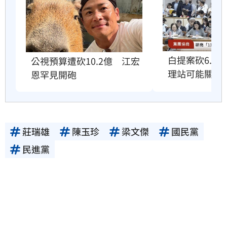
白提案砍6.6
公視預算遭砍10.2億　江宏
理站可能關門
恩罕見開砲
莊瑞雄
陳玉珍
梁文傑
國民黨
民進黨