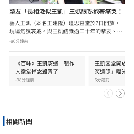
摯友「長相激似王凱」王媽眼熟抱著痛哭！
藝人王凱（本名王建隆）追思靈堂於7日開放，
現場氣氛哀戚。與王凱結識逾二十年的摯友、邱
瓈寬特助Jeff現身協助打點後事。由於兩人外貌
-86分鐘前
神似，王凱母親見到Jeff時悲從中來並相擁落
淚，場面令人鼻酸。得知王凱在台北缺乏親友協
助，演藝圈大姐大邱瓈寬展現義氣，主動承擔治
《百味》王凱驟逝　製作
王凱靈堂開放　
喪事宜並指派Jeff全程留守，陪伴王凱走完人生
人靈堂悼念殺青了
笑遺照」曝光
最後一程。這場深厚的兄弟情誼與邱瓈寬的溫暖
-38分鐘前
6分鐘前
義舉，成為家屬在面臨驟變時最堅強的後盾，各
界也紛紛對這
相關新聞