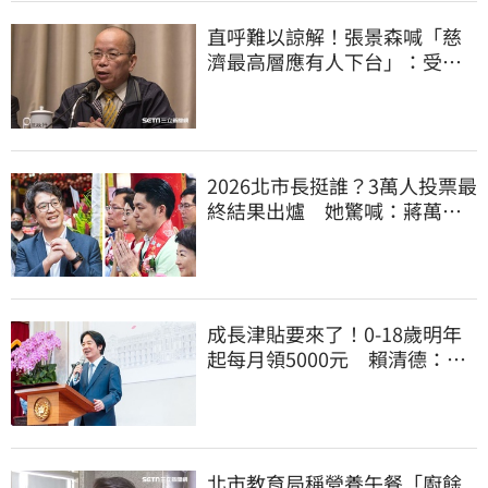
直呼難以諒解！張景森喊「慈
濟最高層應有人下台」：受害
者是捐款的大眾
2026北市長挺誰？3萬人投票最
終結果出爐 她驚喊：蔣萬安
真該緊張了
成長津貼要來了！0-18歲明年
起每月領5000元 賴清德：此
時不生更待何時
北市教育局稱營養午餐「廚餘