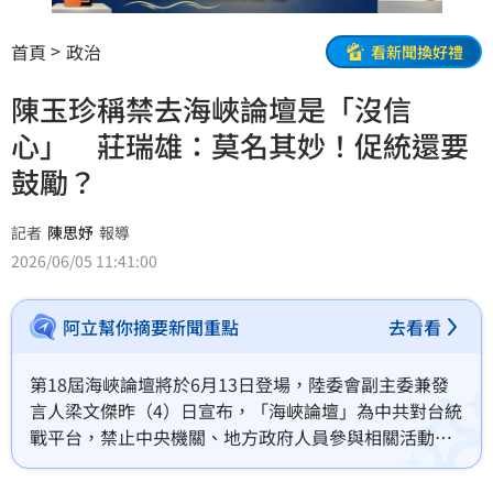
首頁
政治
看新聞換好禮
陳玉珍稱禁去海峽論壇是「沒信
心」 莊瑞雄：莫名其妙！促統還要
鼓勵？
記者
陳思妤
報導
2026/06/05 11:41:00
阿立幫你摘要新聞重點
去看看
第18屆海峽論壇將於6月13日登場，陸委會副主委兼發
言人梁文傑昨（4）日宣布，「海峽論壇」為中共對台統
戰平台，禁止中央機關、地方政府人員參與相關活動。
不過，國民黨立委陳玉珍今（5）日稱，沒有必要，代表
政府對台澎金馬的民主沒有信心，「怎麼不認為我們也