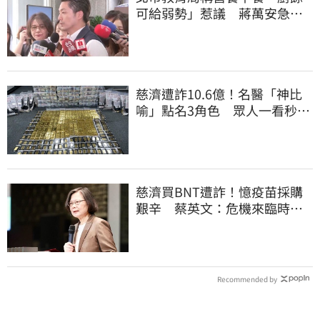
可給弱勢」惹議 蔣萬安急
喊：不會這樣做
慈濟遭詐10.6億！名醫「神比
喻」點名3角色 眾人一看秒懂
讚：好傳神
慈濟買BNT遭詐！憶疫苗採購
艱辛 蔡英文：危機來臨時務
必相信專業
Recommended by