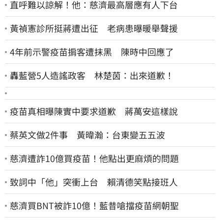
直呼難以諒解！他：慈濟最高層應有人下台
黃禎憲診所挺蔣遭出征 老病患曝暖舉聲援
4年前示警疫苗掮客遭抹黑 陳時中回應了
轟藍營5人造謠政客 林楚茵：出來道歉！
疫苗真相曝陳實中要求道歉 蔣萬安這樣說
蔡英文做2件事 黃暐瀚：台東變五五波
慈濟遭詐10億買疫苗！他點出更麻煩的問題
致詞中「他」突衝上台 賴清德笑點接班人
慈濟買BNT被詐10億！藍昔嗆擋疫苗網朝聖