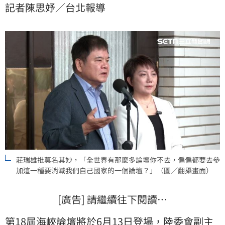
記者陳思妤／台北報導
可以統戰他們呢？」對此，民進黨立法院黨團幹事長莊
瑞雄直呼，莫名其妙，「全世界有那麼多論壇你不去，
偏偏都要去參加這一種要消滅我們自己國家的一個論
壇？」
莊瑞雄批莫名其妙，「全世界有那麼多論壇你不去，偏偏都要去參
加這一種要消滅我們自己國家的一個論壇？」（圖／翻攝畫面）
[廣告] 請繼續往下閱讀…
第18屆海峽論壇將於6月13日登場，陸委會副主