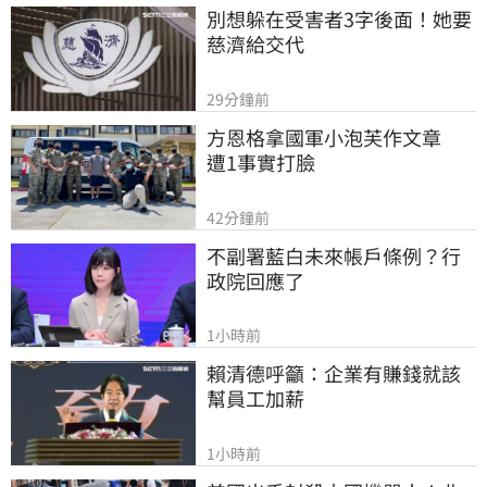
別想躲在受害者3字後面！她要
慈濟給交代
29分鐘前
方恩格拿國軍小泡芙作文章　
遭1事實打臉
42分鐘前
不副署藍白未來帳戶條例？行
政院回應了
1小時前
賴清德呼籲：企業有賺錢就該
幫員工加薪
1小時前