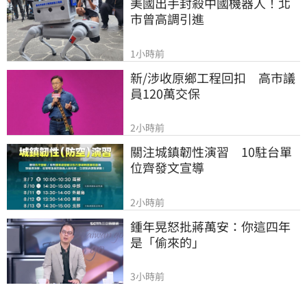
美國出手封殺中國機器人！北
市曾高調引進
1小時前
新/涉收原鄉工程回扣　高市議
員120萬交保
2小時前
關注城鎮韌性演習　10駐台單
位齊發文宣導
2小時前
鍾年晃怒批蔣萬安：你這四年
是「偷來的」
3小時前