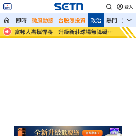
登入
即時
颱風動態
台股怎投資
政治
熱門
影音
育
富邦人壽攜悍將 升級新莊球場無障礙設
獨／曾
施