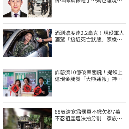
桃檢發通緝
酒測濃度達2.2毫克！現役軍人
酒駕「接近死亡狀態」照樣開
車上路遭勒退
詐慈濟10億破案關鍵！提領上
億現金觸發「大額通報」神鬼
律師遭擊落內幕
88歲清寒翁罰單不繳欠稅7萬
不忍祖產遭法拍分割 家族按
月代繳償債