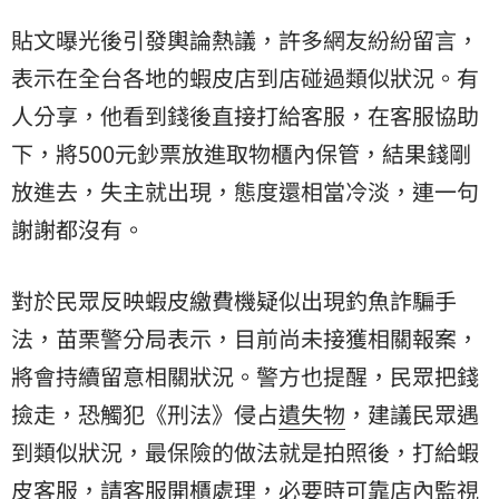
貼文曝光後引發輿論熱議，許多網友紛紛留言，
表示在全台各地的蝦皮店到店碰過類似狀況。有
人分享，他看到錢後直接打給客服，在客服協助
下，將500元鈔票放進取物櫃內保管，結果錢剛
放進去，失主就出現，態度還相當冷淡，連一句
謝謝都沒有。
對於民眾反映蝦皮繳費機疑似出現釣魚詐騙手
法，苗栗警分局表示，目前尚未接獲相關報案，
將會持續留意相關狀況。警方也提醒，民眾把錢
撿走，恐觸犯《刑法》侵占
遺失物
，建議民眾遇
到類似狀況，最保險的做法就是拍照後，打給蝦
皮客服，請客服開櫃處理，必要時可靠店內監視