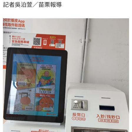
記者吳泊萱／苗栗報導
熱議，許多網友紛紛留言遇過類似狀況，警方也呼籲，
不是自己的東西不要亂撿，以免惹禍上身。