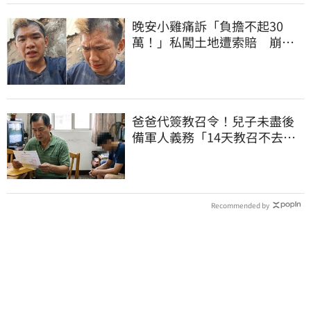
晚安小雞痛訴「負擔不起30
萬！」私闖土地遭索賠 崩
潰：不接受漫天要價
爸爸代簽教召令！兒子未盡後
備軍人義務「14天教召不去」
換3個月刑期
Recommended by