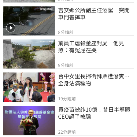
吉安鄉公所副主任酒駕　突開
車門害摔車
8分鐘前
前員工虐殺董座封屍　他見
煞：有冤屈在哭
9分鐘前
台中女里長掃街拜票遭潑糞⋯
全身沾滿穢物
19分鐘前
買疫苗被詐10億！昔日半導體
CEO認了被騙
22分鐘前