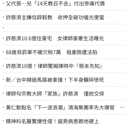
父代簽…兒「14天教召不去」付出慘痛代價
詐慈濟主嫌信辟穀教 收押全破功嗑光便當
詐慈濟10.6億住豪宅 女律師豪奢生活曝光
88歲翁罰單不繳欠稅7萬 祖產險遭法拍
詐慈濟10億！律師驚揭陳時中『根本先知』
新／台中婦過馬路被車撞！下半身輾碎慘死
律師勾宗教大師「家族」詐慈濟 僅她交保
黃仁勳點名「下一波浪潮」鴻海集團率先大爆發 台
股這族群全面噴出
精神科名醫驚爆性侵！逼男病患跪地硬上