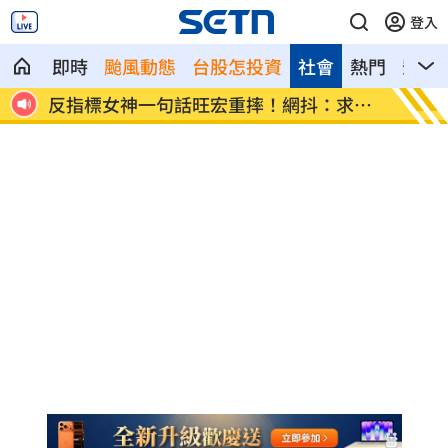
登入
即時
颱風動態
台股怎投資
社會
熱門
影音
受傷
反指標女神一句話旺宏重摔！網抖：求放
吉安鄉
過