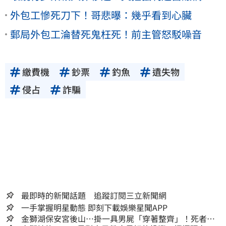
外包工慘死刀下！哥悲曝：幾乎看到心臟
郵局外包工淪替死鬼枉死！前主管怒駁噪音
繳費機
鈔票
釣魚
遺失物
侵占
詐騙
最即時的新聞話題 追蹤訂閱三立新聞網
一手掌握明星動態 即刻下載娛樂星聞APP
金獅湖保安宮後山…掛一具男屍「穿著整齊」！死者身