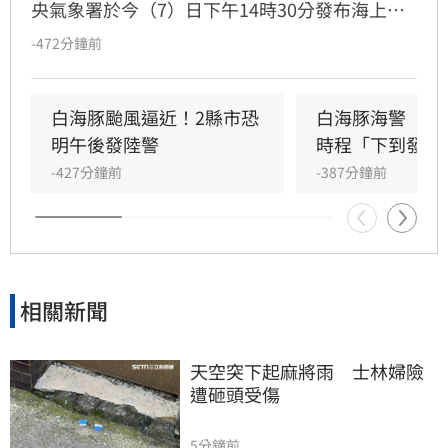
央氣象署於今（7）日下午14時30分發布海上颱
風警報，若未來颱風路徑恐更貼近台灣，不排除
-472分鐘前
發布陸上警報。根據氣象署今（7）日14時暴風
圈侵襲機率，目前
白海豚颱風逼近！2縣市恐
白海豚海警　一
明午後發陸警
時程「下到發紫
-427分鐘前
-387分鐘前
相關新聞
天空突下起麻將雨　士林婦險
遭砸頭受傷
5分鐘前