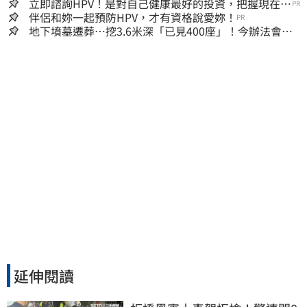
份曝
立即諮詢HPV！是對自己健康最好的投資，把握現在不
PR
嫌晚！
伴侶和妳一起預防HPV，才有資格說愛妳！
PR
地下墳墓遷葬…挖3.6米深「已見400座」！今辦法會安
撫祖先
延伸閱讀