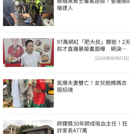
板橋黑賓士毒駕拒檢！警連開8
槍逮人
97萬網紅「肥大叔」驟逝！2天
前才直播暴瘦畫面曝 網淚
崩：一路好走
(2026年08月07日)
氣爆夫妻雙亡！女兒抱媽媽衣
服招魂
師鐸獎30年師成吸血主任！狂
詐家長477萬