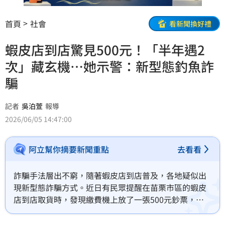
首頁
社會
看新聞換好禮
蝦皮店到店驚見500元！「半年遇2
次」藏玄機…她示警：新型態釣魚詐
騙
記者
吳泊萱
報導
2026/06/05 14:47:00
阿立幫你摘要新聞重點
去看看
詐騙手法層出不窮，隨著蝦皮店到店普及，各地疑似出
現新型態詐騙方式。近日有民眾提醒在苗栗市區的蝦皮
店到店取貨時，發現繳費機上放了一張500元鈔票，這
已經是半年內遇到第二次，質疑是有心人「故意放錢」
釣魚，不知情民眾撿走可能被告侵占罪。文章曝光引發