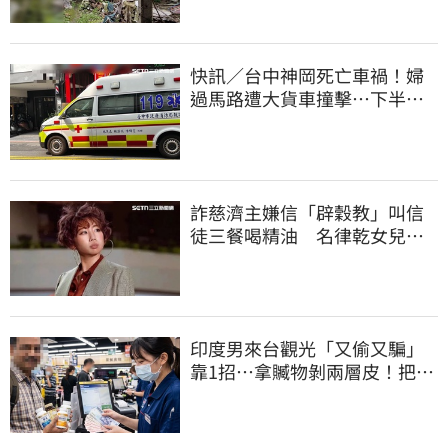
快訊／台中神岡死亡車禍！婦
過馬路遭大貨車撞擊…下半身
輾碎慘死路口
詐慈濟主嫌信「辟穀教」叫信
徒三餐喝精油 名律乾女兒卻
吃鮑魚喝紅酒
印度男來台觀光「又偷又騙」
靠1招…拿贓物剝兩層皮！把全
聯當提款機