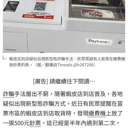
蝦皮店到店疑似出現新型態詐騙手法，民眾質疑有人故意在繳費機
放鈔票釣魚。（圖／翻攝自Threads @h267206）
[廣告] 請繼續往下閱讀…
詐騙
手法層出不窮，隨著蝦皮店到店普及，各地
疑似出現新型態詐騙方式。近日有民眾提醒在苗
栗市區的蝦皮店到店取貨時，發現
繳費機
上放了
一張500元
鈔票
，這已經是半年內遇到第二次，