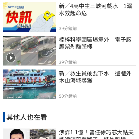
新／4高中生三峽河戲水　1溺
水救起命危
39分鐘前
楠梓科學園區爆意外！電子廠
鷹架剝離墜樓
39分鐘前
新／救生員硬要下水　遺體外
木山海域尋獲
50分鐘前
其他人也在看
涉詐1.1億！曾任徐巧芯大姑夫
婿律師棄保跑了…媽也離境