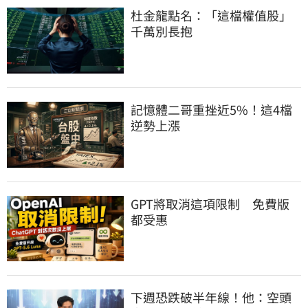
杜金龍點名：「這檔權值股」
千萬別長抱
記憶體二哥重挫近5%！這4檔
逆勢上漲
GPT將取消這項限制　免費版
都受惠
下週恐跌破半年線！他：空頭