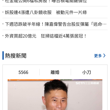
杜金龍公開6檔私房股！曝台積電關鍵價位
妖股連4漲遭八卦鏡收服 被動元件一片綠
下週恐跌破半年線！陳嘉偉警告台股反彈屬「逃命
波」：空頭大屠殺剛開始
外資買超20億元 狂掃這檔近4萬張居冠！
熱搜新聞
更多
5566
離婚
小刀