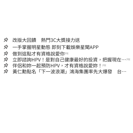
改版大回饋 熱門3C大獎接力送
一手掌握明星動態 即刻下載娛樂星聞APP
做到這點才有資格說愛你
PR
立即諮詢HPV！是對自己健康最好的投資，把握現在不
PR
嫌晚！
伴侶和妳一起預防HPV，才有資格說愛妳！
PR
黃仁勳點名「下一波浪潮」鴻海集團率先大爆發 台股
這族群全面噴出