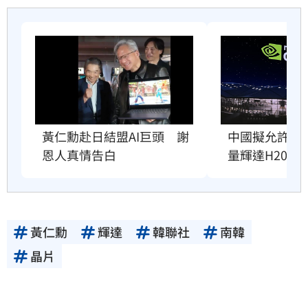
黃仁勳赴日結盟AI巨頭　謝
中國擬允許AI
恩人真情告白
量輝達H200
黃仁勳
輝達
韓聯社
南韓
晶片