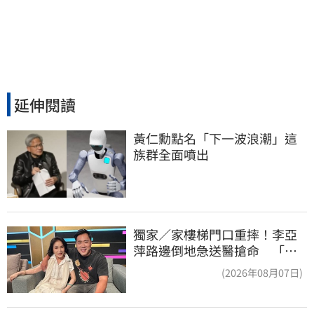
延伸閱讀
黃仁勳點名「下一波浪潮」這
族群全面噴出
獨家／家樓梯門口重摔！李亞
萍路邊倒地急送醫搶命 「最
新傷況」曝
(2026年08月07日)