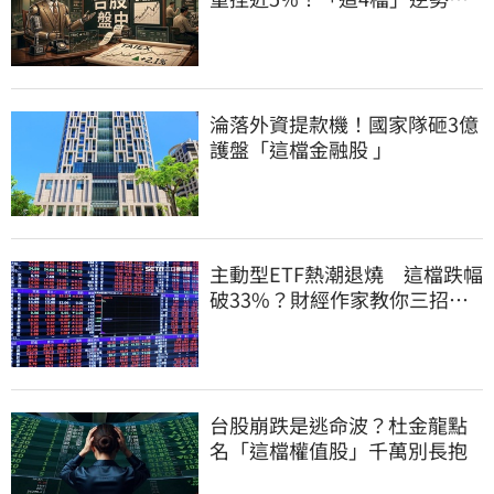
漲扛起大旗
淪落外資提款機！國家隊砸3億
護盤「這檔金融股 」
主動型ETF熱潮退燒 這檔跌幅
破33%？財經作家教你三招避
開投資人性弱點
台股崩跌是逃命波？杜金龍點
名「這檔權值股」千萬別長抱