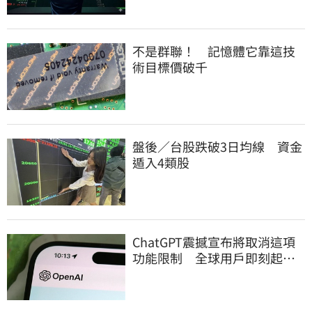
不是群聯！ 記憶體它靠這技
術目標價破千
盤後／台股跌破3日均線 資金
遁入4類股
ChatGPT震撼宣布將取消這項
功能限制 全球用戶即刻起
「免費」用到飽