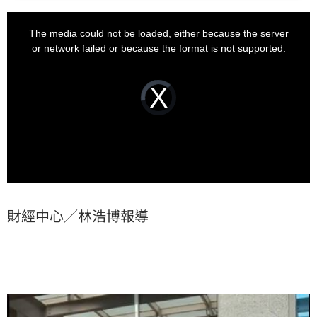
This
is
a
The media could not be loaded, either because the server
modal
window.
or network failed or because the format is not supported.
Video
Player
is
loading.
財經中心／林浩博報導