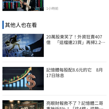
1小時前
其他人也在看
20萬股東笑了！外資狂賣407
億 「這檔連23買」再掃2.2萬
張
記憶體每股配8.6元的它 8月
17日除息
亮眼財報救不了？記憶體二哥
重挫近5%！「這4檔」逆勢上