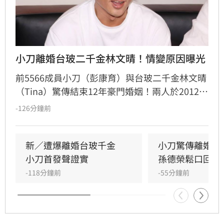
小刀離婚台玻二千金林文晴！情變原因曝光
前5566成員小刀（彭康育）與台玻二千金林文晴
（Tina）驚傳結束12年豪門婚姻！兩人於2012年
舉辦耗資逾500萬的世紀婚宴，曾是演藝圈與豪
-126分鐘前
門聯姻的佳話，如今卻傳出已低調離婚，兩名子
女目前由林文晴照料。據知情人士透露，兩人因
長年相處失去交集，且小刀長期「無特別作為」
新／遭爆離婚台玻千金　
小刀驚傳離婚台
導致感情破裂。小刀昔日以5566成員身分紅遍亞
小刀首發聲證實
孫德榮鬆口回應
洲，後轉型幕後經營影視與文創事業，對於婚變
-118分鐘前
-55分鐘前
傳聞，雙方至今皆未公開回應與說明，昔日宛如
童