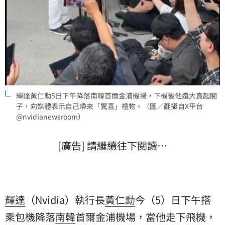
輝達黃仁勳5日下午降落南韓首爾金浦機場，下機後他還大賣起關
子，向媒體表示自己帶來「驚喜」禮物。（圖／翻攝自X平台
@nvidianewsroom）
[廣告] 請繼續往下閱讀…
輝達
（Nvidia）執行長
黃仁勳
今（5）日下午搭
乘包機降落
南韓
首爾金浦機場，當他走下飛機，