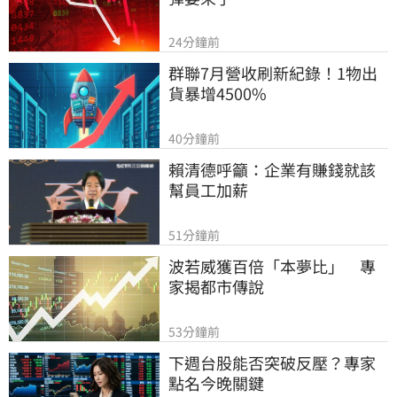
24分鐘前
群聯7月營收刷新紀錄！1物出
貨暴增4500%
40分鐘前
賴清德呼籲：企業有賺錢就該
幫員工加薪
51分鐘前
波若威獲百倍「本夢比」　專
家揭都市傳說
53分鐘前
下週台股能否突破反壓？專家
點名今晚關鍵