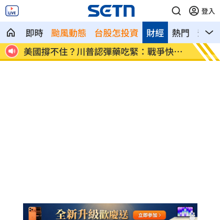
登入
即時
颱風動態
台股怎投資
財經
熱門
影音
快結
專家曝下週「這兩天」短線反彈要來了
「料理
曝