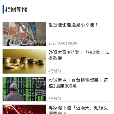
相關新聞
搭捷運也能遇見小幸運！
2026/08/03 08:00
外資大賣407億！「這2檔」成
提款機
4分鐘前
股災進場「買台積電沒賺」這
檔1張賺300萬
6分鐘前
專家曝下週「這兩天」短線反
彈要來了