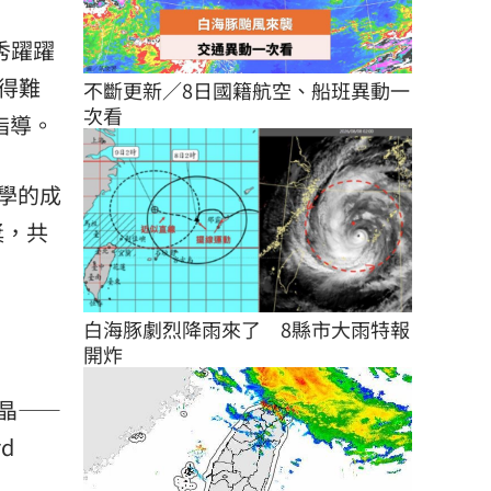
秀躍躍
得難
不斷更新／8日國籍航空、船班異動一
次看
指導。
學的成
獎，共
白海豚劇烈降雨來了　8縣市大雨特報
開炸
晶——
d