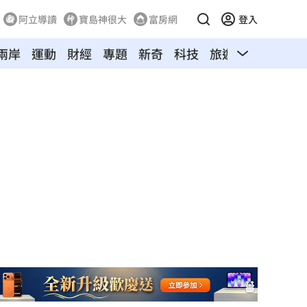
阿立導讀
寶島神很大
富房網
登入
兩岸
運動
財經
專題
新奇
科技
旅遊
汽車
寵物