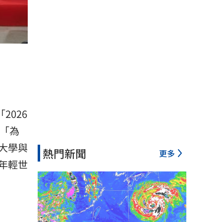
2026
者「為
大學與
熱門新聞
更多
年輕世