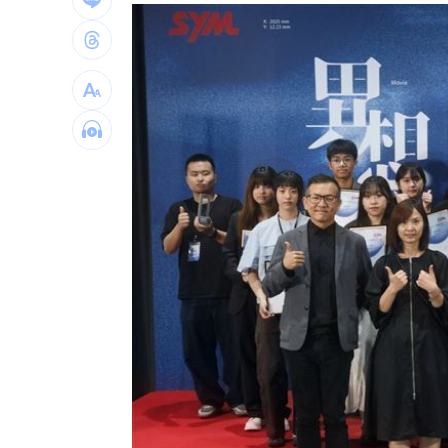
前女團成員椎間盤突出 頻繁發抖粉心
阿公推孫被撞死！女兒悲嘆：等嘸一句
貨車巨輪「離家出走」噴火光！驚險畫
酒後聊工作爆口角 2高中同學當街玩摔
台灣彩券開獎直播中
20:31
LIVE三立+24小時直播
15:27
三立iNEWS新聞台線上直播
18:00
台彩父親節推新刮刮樂千萬頭獎超「爸
商場戰國來臨 台中「頂奢大道」逐漸
「拍片人的多重宇宙」職涯論壇9/12登