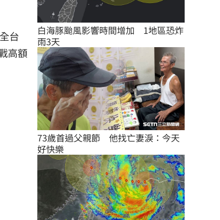
白海豚颱風影響時間增加　1地區恐炸
迎全台
雨3天
戰高額
73歲首過父親節　他找亡妻淚：今天
好快樂