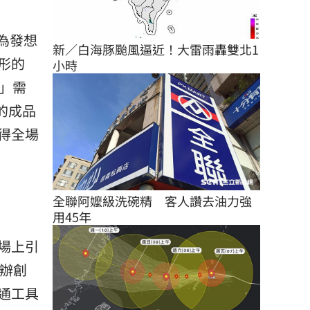
求為發想
新／白海豚颱風逼近！大雷雨轟雙北1
形的
小時
納」需
的成品
得全場
全聯阿嬤級洗碗精　客人讚去油力強
用45年
市場上引
舉辦創
通工具