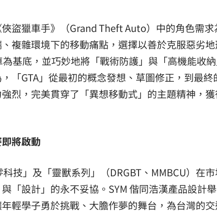
獵車手》（Grand Theft Auto）中的角色需
端、複雜環境下的移動痛點，選擇以善於克服惡劣地
cle）全地形車為基底，並巧妙地將「戰術防護」與「高機能收
，「GTA」從最初的概念發想、草圖修正，到最終
力強烈，完美貫穿了「異想移動式」的主題精神，獲
賽即將啟動
零科技」及「靈獸系列」（DRGBT、MMBCU）在
與「設計」的永不妥協。SYM 偕同浩漢產品設計
讓年輕學子勇於挑戰、大膽作夢的舞台，為台灣的交