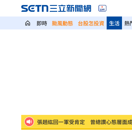
即時
颱風動態
台股怎投資
生活
熱
國際油價仍高「下週是否漲價」中油公
為何買疫苗需要掮客？新北議員：又是
颱風昌鴻撲向日本 恐從東北登陸穿越
百味人生演員合體 頑皮世界父親節嗨
美法官暫止藥明康德列中國軍企名單
17:
張趙紘回一軍受肯定 曾總讚心態層面