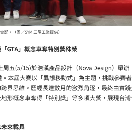
熱潮
10:00
15
影。（圖／SYM 三陽工業提供）
「GTA」概念車奪特別獎殊榮
五(5/15)於浩漢產品設計（Nova Design）舉辦「
典禮。本屆大賽以「異想移動式」為主題，挑戰參賽
的跨界思維。歷經長達數月的激烈角逐，最終由實踐
全地形概念車奪得「特別獎」等多項大獎，展現台灣
化未來載具