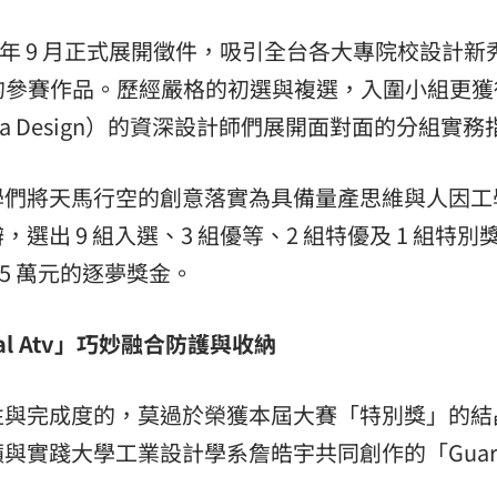
25 年 9 月正式展開徵件，吸引全台各大專院校設計新
創意的參賽作品。歷經嚴格的初選與複選，入圍小組更獲
a Design）的資深設計師們展開面對面的分組實務
學們將天馬行空的創意落實為具備量產思維與人因工
出 9 組入選、3 組優等、2 組特優及 1 組特別
5 萬元的逐夢獎金。
cal Atv」巧妙融合防護與收納
性與完成度的，莫過於榮獲本屆大賽「特別獎」的結
與實踐大學工業設計學系詹皓宇共同創作的「Guar