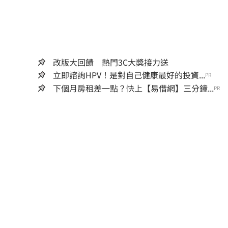
改版大回饋 熱門3C大獎接力送
立即諮詢HPV！是對自己健康最好的投資...
PR
下個月房租差一點？快上【易借網】三分鐘...
PR