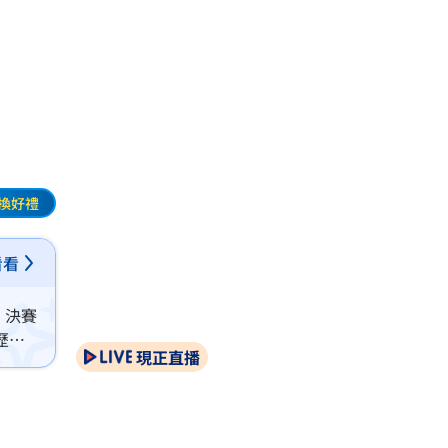
換好禮
看看
」決賽
歷經
現正直播
獎，