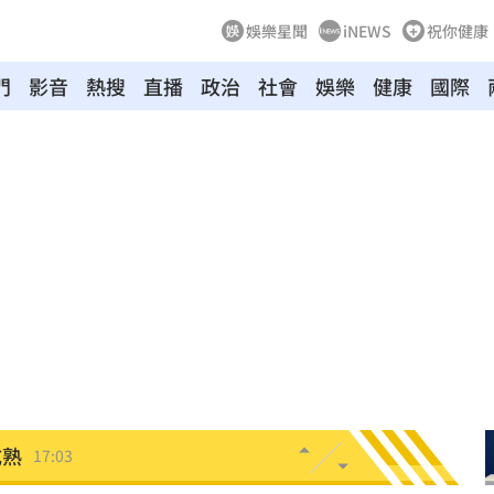
娛樂星聞
iNEWS
祝你健康
門
影音
熱搜
直播
政治
社會
娛樂
健康
國際
布了
17:14
中國
17:11
本州
17:10
翻
17:08
04
成熟
17:03