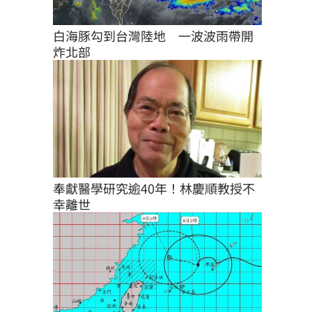
白海豚勾到台灣陸地　一波波雨帶開
炸北部
奉獻醫學研究逾40年！林慶順教授不
幸離世