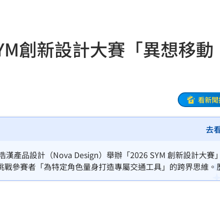
！
17:02
護他
17:01
SYM創新設計大賽「異想移動
」
17:01
17:00
17:00
看新聞
設施
16:57
去
開
16:56
浩漢產品設計（Nova Design）舉辦「2026 SYM 創新設計大賽
崩
16:56
挑戰參賽者「為特定角色量身打造專屬交通工具」的跨界思維。
大學新秀聯手設計的跨界全地形概念車奪得「特別獎」等多項大
傳染
16:55
A選秀
16:53