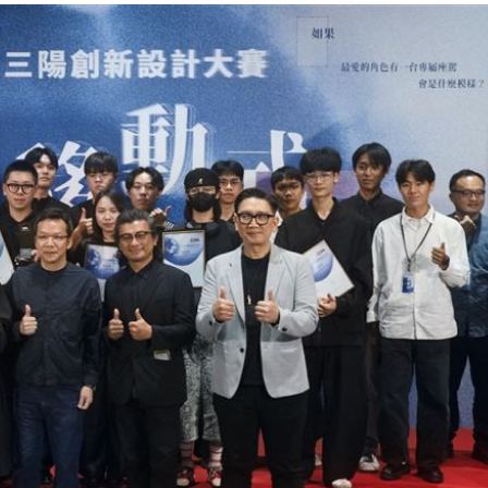
疼
16:47
道歉
16:46
面曝
16:44
角
16:42
」氣
12:00
成形
12:00
場！
10:30