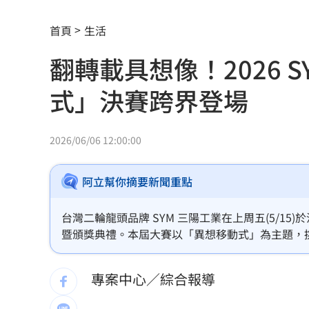
離婚資深女星7年 林煒險被新女友害慘
首頁
生活
張翔扭傷腳踝下二軍 餅總曝為亞運保
翻轉載具想像！2026 
不用跑跑跳跳！研究曝「1動作可降血壓
式」決賽跨界登場
黑木啓司婚姻失控 涉違反保護令遭逮
嫌軍中薪水少！阿兵哥逃兵1年打工養家
2026/06/06 12:00:00
輝達擬砸30億鎂入股Lancium 布局電力
阿立幫你摘要新聞重點
燕麥配藥吃？藥效恐歸零「3藥物」得錯
台灣二輪龍頭品牌 SYM 三陽工業在上周五(5/15)於
許富凱父親節無懼風雨開唱！憶亡父淚
暨頒獎典禮。本屆大賽以「異想移動式」為主題，
長達數月的激烈角逐，最終由實踐大學與台北科技
出國注意！這熱門景點爆麻疹 恐連鎖
展現台灣年輕世代顛覆傳統的載具設計實力。
專案中心／綜合報導
跨性別參賽 NBA前球星宣布參加WNB