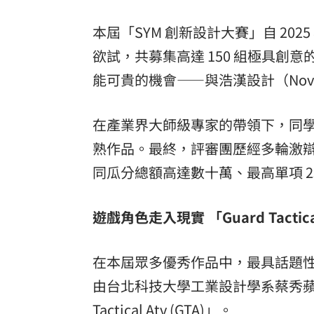
本屆「SYM 創新設計大賽」自 20
欲試，共募集高達 150 組極具
能可貴的機會——與浩漢設計（Nov
在產業界大師級專家的帶領下，同
熟作品。最終，評審團歷經多輪激辯，選
同瓜分總額高達數十萬、最高單項 2
遊戲角色走入現實 「Guard Tacti
在本屆眾多優秀作品中，最具話題
由台北科技大學工業設計學系蔡秀蘋
Tactical Atv (GTA)」。