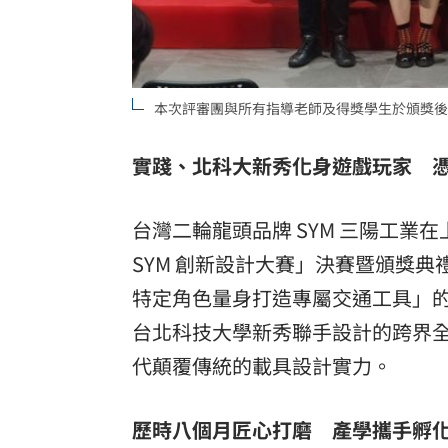
8國球員齊聚高雄 Formosa 7s掀足球
理想混蛋號召粉絲跨海追星吃美食！
18:
本次評審團與所有指導老師及得獎學生於頒獎後合
實踐、北科大新秀化身遊戲玩家 憑
台灣二輪龍頭品牌 SYM 三陽工業在上周
SYM 創新設計大賽」決賽暨頒獎
特定角色量身打造專屬交通工具」
台北科技大學新秀聯手設計的跨界
代顛覆傳統的載具設計實力。
歷時八個月匠心打磨 產學攜手孵