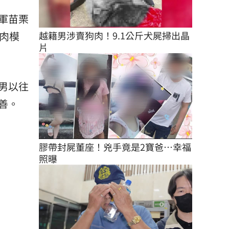
軍苗栗
肉模
越籍男涉賣狗肉！9.1公斤犬屍掃出晶
片
男以往
善。
膠帶封屍董座！兇手竟是2寶爸…幸福
照曝