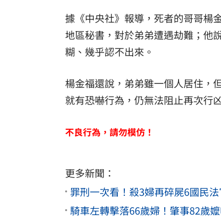
據《中央社》報導，死者的哥哥楊
地區秘書，對於弟弟遭遇劫難；他說
糊、幾乎認不出來。
楊金福還說，弟弟雖一個人居住，
就有恐嚇行為，仍無法阻止再次行
不良行為，請勿模仿！
更多新聞：
罪刑一次看！殺3婦再碎屍6國民
騎車左轉擊落66歲婦！肇事82歲