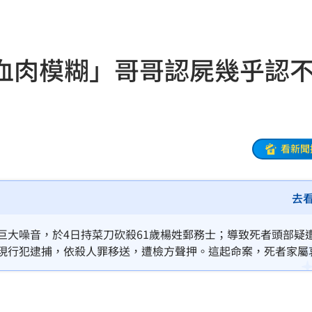
誠意
19:08
內幕
19:07
血肉模糊」哥哥認屍幾乎認
強
19:01
18:58
果曝
18:56
看新聞
陸警
18:55
去
品廠
18:55
噴出
18:49
巨大噪音，於4日持菜刀砍殺61歲楊姓郵務士；導致死者頭部疑
以現行犯逮捕，依殺人罪移送，遭檢方聲押。這起命案，死者家屬
曝光
18:48
到血肉模糊幾乎認不出來，更悲嘆「社會真的病了」。
曝
18:46