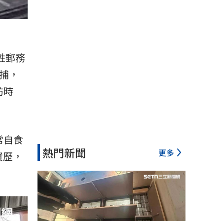
姓郵務
捕，
訪時
常自食
熱門新聞
更多
資歷，