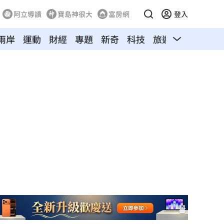
阿立導讀
寶島神很大
富房網
登入
兩岸
運動
財經
專題
新奇
科技
旅遊
汽車
寵物