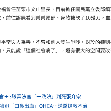
金福曾任苗栗市文山里長，目前擔任國民黨立委邱鎮
，前往認屍看到弟弟頭部、身體被砍了10幾刀，血
但平常與人為善，不曾和別人發生爭吵，對於凶嫌劉
凶，只能說「這個社會病了」，還有很大的空間要改
法官＋3職業法官「一致決」判死張介宗
嬤噴飛「口鼻出血」OHCA…送醫搶救不治