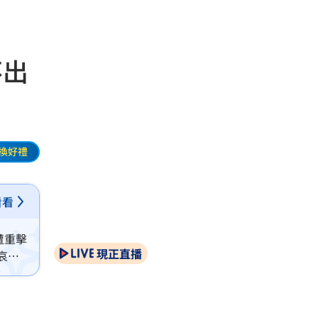
不出
換好禮
看看
遭重擊
現正直播
哀痛