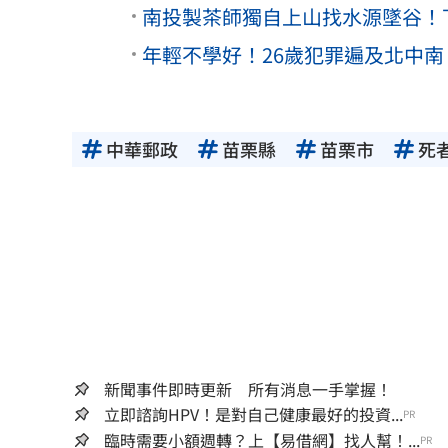
南投製茶師獨自上山找水源墜谷！
年輕不學好！26歲犯罪遍及北中
中華郵政
苗栗縣
苗栗市
死
新聞事件即時更新 所有消息一手掌握！
立即諮詢HPV！是對自己健康最好的投資...
PR
臨時需要小額週轉？上【易借網】找人幫！...
PR