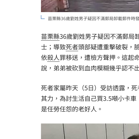
苗栗縣36歲劉姓男子疑因不滿郵局卸載郵件時
苗栗縣
36歲劉姓男子疑因不滿郵局
士；導致
死者
頭部疑遭重擊破裂，臉
依
殺人
罪移送，遭檢方聲押。這起
說，弟弟被砍到血肉模糊幾乎認不
死者家屬昨天（5日）受訪透露，死
其力，為討生活自己買3.5噸小卡車
是任勞任怨的老好人。