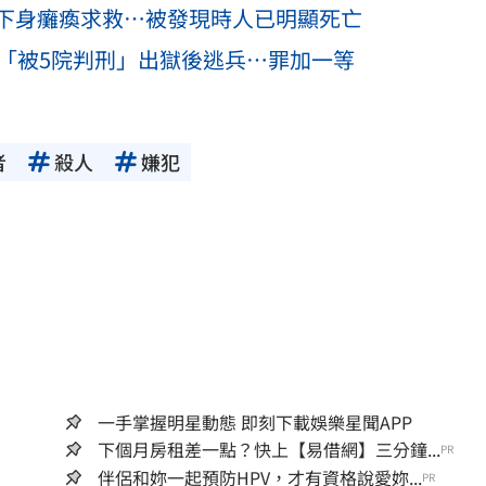
下身癱瘓求救…被發現時人已明顯死亡
南「被5院判刑」出獄後逃兵…罪加一等
者
殺人
嫌犯
一手掌握明星動態 即刻下載娛樂星聞APP
下個月房租差一點？快上【易借網】三分鐘...
PR
伴侶和妳一起預防HPV，才有資格說愛妳...
PR