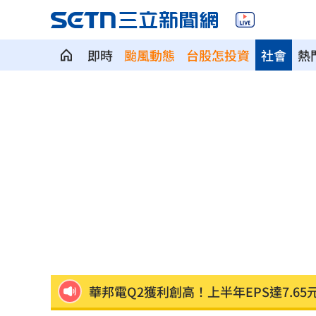
即時
颱風動態
台股怎投資
社會
熱
7月CPI年增2.54% 連3月突破通膨警戒
金鐘星光主持陣容曝 夏和熙木木續扛
白海豚颱風逼近日本！逾470航班停飛
1
好友離世成創作契機 樂團主唱吐黑色
潘裕文閃退歌壇 周定緯曝私下真實互
華邦電Q2獲利創高！上半年EPS達7.65