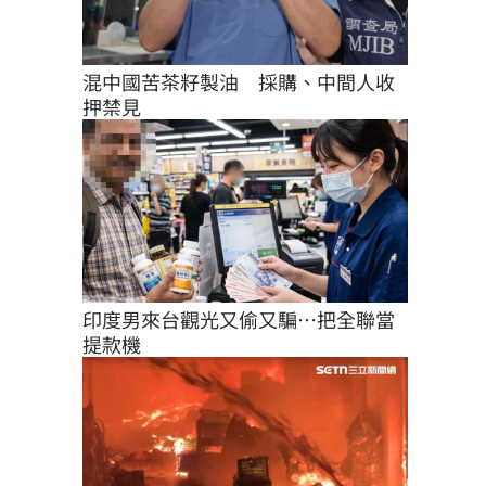
混中國苦茶籽製油　採購、中間人收
押禁見
印度男來台觀光又偷又騙…把全聯當
提款機