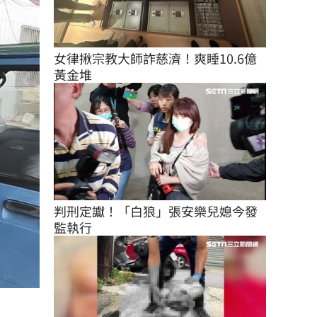
女律揪宗教大師詐慈濟！爽睡10.6億
黃金堆
判刑定讞！「白狼」張安樂兒媳今發
監執行