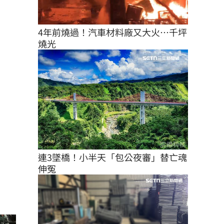
4年前燒過！汽車材料廠又大火…千坪
燒光
連3墜橋！小半天「包公夜審」替亡魂
伸冤