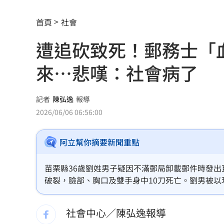
割頸案受害家屬揭這真相！指加害者無
首頁
社會
林安可二軍連轟有原因 好友陳傑憲揭
遭追砍致死！郵務士「
韓國羽球大師賽發威 蘇力揚挺進男單8
來…悲嘆：社會病了
大世科上半年獲利創新高！EPS 1.58元
養樂多中壢廠爆蟑螂入侵乳品 稽查結
記者
陳弘逸
報導
2026/06/06 06:56:00
週末颱風假？白海豚挾紫暴雨 可能發
阿立幫你摘要新聞重點
4年燒2次！關廟汽材廠大火爆炸波及食
黃仁勳點名「下一波浪潮」這族群全面
苗栗縣36歲劉姓男子疑因不滿郵局卸載郵件時發出
破裂，臉部、胸口及雙手身中10刀死亡。劉男被
許富凱攻蛋倒數突公開道歉 真實原因
認屍，他的哥哥昨天（5日）受訪時說，弟弟被砍
社會中心／陳弘逸報導
新／狠詐慈濟10.6億 名律師移審結果