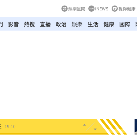
娛樂星聞
iNEWS
祝你健康
門
影音
熱搜
直播
政治
娛樂
生活
健康
國際
線
19:25
紅毯
19:23
9:16
幽默
19:13
動
19:11
元
19:10