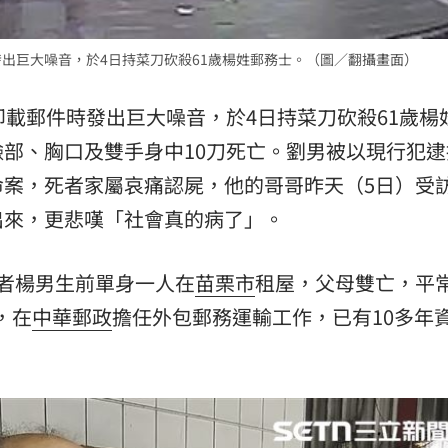
發出巨大噪音，於4日持菜刀砍殺61歲楊姓郵務士。（圖／翻攝畫面）
卸載郵件時發出巨大噪音，於4日持菜刀砍殺61歲楊
部、胸口及雙手身中10刀死亡。劉男被以現行犯逮
命案，死者家屬哀痛認屍，他的哥哥昨天（5日）受
出來，更悲嘆「社會真的病了」。
者楊男生前單身一人在
苗栗市
租屋，父母雙亡，平
，在
中華郵政
擔任外包郵務運輸工作，已有10多年