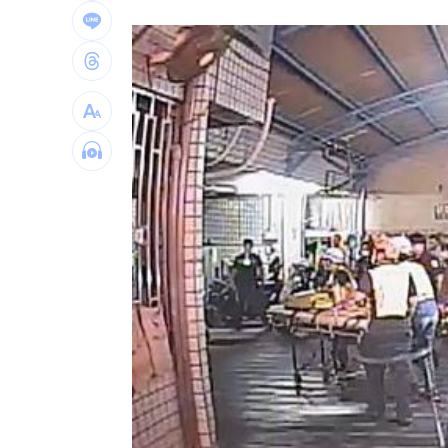
陳智菡賀柯文哲爆抄襲 他狠酸這黨很
詐慈濟10億破案關鍵！女律頻繁1動作露
柯文哲生日小編喊「說那4個字」留言翻
交過2外籍女友！姜厚任曝曾一年不近女
台灣彩券開獎直播中
20:31
LIVE三立+24小時直播
15:27
三立iNEWS新聞台線上直播
18:00
理想混蛋號召粉絲跨海追星吃美食！
18: