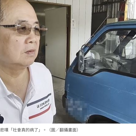
悲嘆「社會真的病了」。（圖／翻攝畫面）