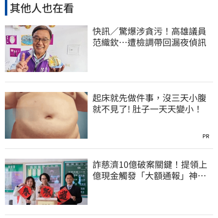
其他人也在看
快訊／驚爆涉貪污！高雄議員
范織欽…遭檢調帶回漏夜偵訊
起床就先做件事，沒三天小腹
就不見了! 肚子一天天變小！
PR
詐慈濟10億破案關鍵！提領上
億現金觸發「大額通報」神鬼
律師遭擊落內幕