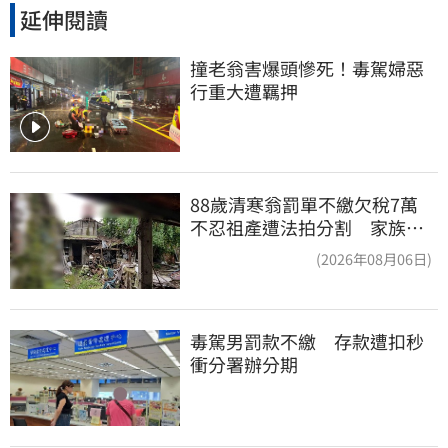
延伸閱讀
撞老翁害爆頭慘死！毒駕婦惡
行重大遭羈押
88歲清寒翁罰單不繳欠稅7萬
不忍祖產遭法拍分割 家族按
月代繳償債
(2026年08月06日)
毒駕男罰款不繳　存款遭扣秒
衝分署辦分期