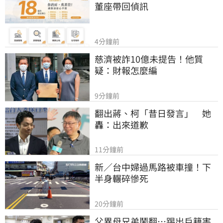
董座帶回偵訊
4分鐘前
慈濟被詐10億未提告！他質
疑：財報怎麼編
9分鐘前
翻出蔣、柯「昔日發言」　她
轟：出來道歉
11分鐘前
新／台中婦過馬路被車撞！下
半身輾碎慘死
20分鐘前
父異母兄弟鬧翻…踢出戶籍害