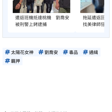
遣返班機抵達桃機　劉喬安
拖延遣返回台
被刑警上銬逮捕
找美律師狂上
太陽花女神
劉喬安
毒品
通緝
羈押