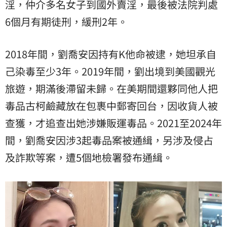
淫，仲介多名女子到國外賣淫，最後被法院判處
6個月有期徒刑，緩刑2年。
2018年間，劉喬安因持有K他命被逮，她坦承自
己染毒至少3年。2019年間，劉出境到美國觀光
旅遊，期滿後滯留未歸。在美期間還夥同他人把
毒品古柯鹼藏放在包裹中郵寄回台，因收貨人被
查獲，才追查出她涉嫌販運毒品。2021至2024年
間，劉喬安因涉3起毒品案被通緝，另涉及侵占
及詐欺等案，遭5個地檢署發布通緝。