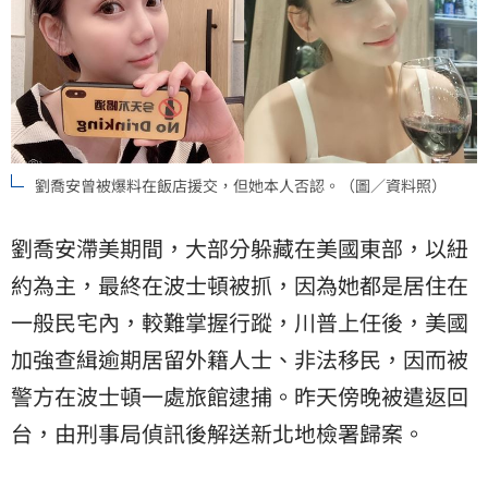
劉喬安曾被爆料在飯店援交，但她本人否認。（圖／資料照）
劉喬安滯美期間，大部分躲藏在美國東部，以紐
約為主，最終在波士頓被抓，因為她都是居住在
一般民宅內，較難掌握行蹤，川普上任後，美國
加強查緝逾期居留外籍人士、非法移民，因而被
警方在波士頓一處旅館逮捕。昨天傍晚被遣返回
台，由刑事局偵訊後解送新北地檢署歸案。