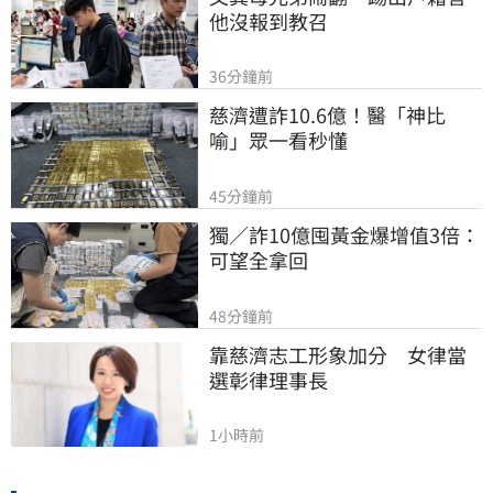
他沒報到教召
36分鐘前
慈濟遭詐10.6億！醫「神比
喻」眾一看秒懂
45分鐘前
獨／詐10億囤黃金爆增值3倍：
可望全拿回
48分鐘前
靠慈濟志工形象加分　女律當
選彰律理事長
1小時前