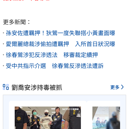
更多新聞：
孫安佐遭羈押！狄鶯一度失聯搭小黃畫面曝
愛爾麗總裁涉偷拍遭羈押 入所首日狀況曝
徐春鶯涉犯反滲透法 移審裁定續押
受中共指示介選 徐春鶯反滲透法遭訴
劉喬安涉持毒被抓
更多