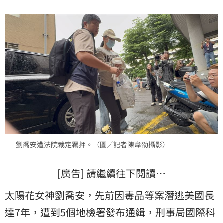
天凌晨法官裁定羈押。
劉喬安遭法院裁定羈押。（圖／記者陳韋劭攝影）
[廣告] 請繼續往下閱讀…
太陽花女神
劉喬安
，先前因
毒品
等案潛逃美國長
達7年，遭到5個地檢署發布
通緝
，刑事局國際科