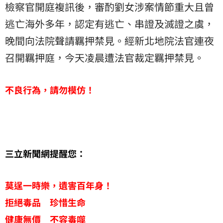
檢察官開庭複訊後，審酌劉女涉案情節重大且曾
逃亡海外多年，認定有逃亡、串證及滅證之虞，
晚間向法院聲請羈押禁見。經新北地院法官連夜
召開羈押庭，今天凌晨遭法官裁定羈押禁見。
不良行為，請勿模仿！
三立新聞網提醒您：
莫逞一時樂，遺害百年身！
拒絕毒品 珍惜生命
健康無價 不容毒噬