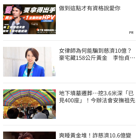
做到這點才有資格說愛你
PR
女律師為何能騙到慈濟10億？
豪宅藏158公斤黃金 李怡貞驚
曝背後身分
地下墳墓遷葬…挖3.6米深「已
見400座」！今辦法會安撫祖先
爽睡黃金堆！詐慈濟10.6億變