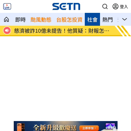
登入
即時
颱風動態
台股怎投資
社會
熱門
影音
慈濟被詐10億未提告！他質疑：財報怎麼
慈濟被
編