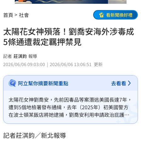
首頁
社會
看新聞換好禮
太陽花女神殞落！劉喬安海外涉毒成
5條通遭裁定羈押禁見
記者
莊淇鈞
報導
2026/06/06 09:03:00
2026/06/06 13:06:51
更新
阿立幫你摘要新聞重點
去看看
太陽花女神劉喬安，先前因毒品等案潛逃美國長達7年，
遭到5個地檢署發布通緝，去年（2025年）初美國警方
在波士頓某飯店將她逮捕，劉喬安利用申請政治庇護等
手段不斷上訴，4日晚間仍被遣返回台，由刑事局移送新
北地檢署複訊，檢方訊後認為其有逃亡、滅證之虞，5日
記者莊淇鈞／新北報導
晚間向法院聲請羈押禁見，經法院連夜召開羈押庭，今