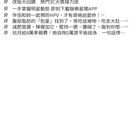
改版大回饋 熱門3C大獎接力送
一手掌握明星動態 即刻下載娛樂星聞APP
伴侶和妳一起預防HPV，才有資格說愛妳！
PR
腹部脂肪的「剋星」找到了，常吃這幾物，吃走大肚
PR
囊，瘦出小蠻腰
減肥首選，檸檬加它，堅持一週，腰細了，瘦到你懷疑
PR
人生
兒月給8萬孝親費！她自掏5萬買平板送孫 一句話愣原
地「傷心不已」