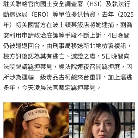
駐美聯絡官向國土安全調查署（HSI）及執法行
動遣返局（ERO）等單位提供情資，去年（2025
年）初美國警方在波士頓某飯店將她逮捕，劉喬
安利用申請政治庇護等手段不斷上訴，4日晚間
仍被遣返回台，由刑事局移送新北地檢署複訊，
檢方訊後認為其有逃亡、滅證之虞，5日晚間向
法院聲請
羈押
禁見，經法院連夜召開羈押庭，因
所涉為運輸一級毒品古柯鹼來台重罪，加上潛逃
多年，今天凌晨法官裁定羈押禁見。