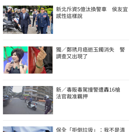
新北斥資5億汰換警車　侯友宜
感性這樣說
獨／鄭琇月癌逝玉鐲消失　警
調查又出現了
新／毒販毒駕撞警遭轟16槍　
法官裁准羈押
保全「拒倒垃圾」：我不是清