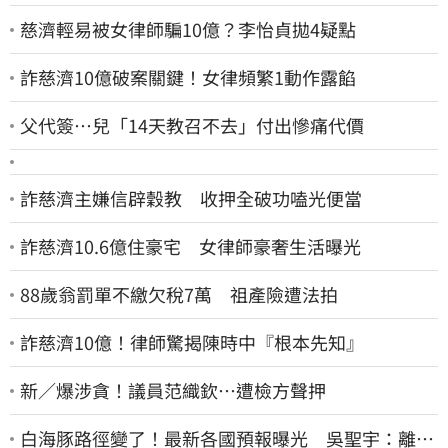
慈濟輕易被女律師騙10億？李怡貞拋4疑點
詐慈濟10億破案關鍵！女律頻繁1動作露餡
父代簽…兒「14天教召不去」付出慘痛代價
詐慈濟主嫌信辟穀教 收押全破功嗑光便當
詐慈濟10.6億住豪宅 女律師豪奢生活曝光
88歲翁罰單不繳欠稅7萬 祖產險遭法拍
詐慈濟10億！律師驚揭陳時中『根本先知』
新／爆涉貪！議員范織欽…遭檢方聲押
白海豚路徑變了！最新各國預報曝光 吳聖宇：離台