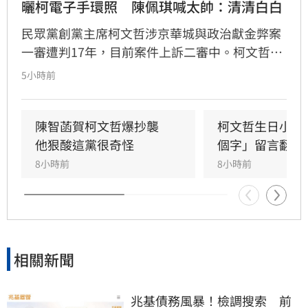
曬柯電子手環照　陳佩琪喊太帥：清清白白
民眾黨創黨主席柯文哲涉京華城與政治獻金弊案
一審遭判17年，目前案件上訴二審中。柯文哲昨
赴派出所更換科技設備，並將電子手環拿來拍形
5小時前
象照，其妻陳佩琪分享相關照片，並嗨喊「太帥
了，我的老公生日快樂」。
陳智菡賀柯文哲爆抄襲　
柯文哲生日小編
他狠酸這黨很奇怪
個字」留言翻車
8小時前
8小時前
相關新聞
兆基債務風暴！檢調搜索　前