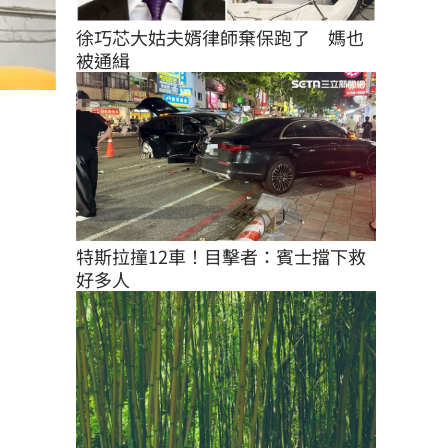
徐巧芯大姑夫婿律師棄保跑了　媽也
被通緝
特斯拉撞12車！目擊者：賓士擋下救
好多人