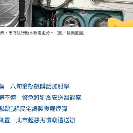
業，市府執行斷水斷電處分。（圖／翻攝畫面）
傷 八旬翁怒飆髒話加肘擊
體不適 警急將劉喬安送醫觀察
通緝犯躲民宅調製喪屍煙彈
棄置 北市超惡劣慣竊遭送辦