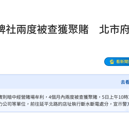
腦
09:09
安法
09:05
牌社兩度被查獲聚賭 北市
誤用
09:04
見
09:03
回收
08:58
看新聞
侵占
08:58
去
道歉了
08:54
報
08:42
則暗中經營賭場牟利，4個月內兩度被查獲聚賭，5日上午10時3
力公司等單位，前往延平北路的店址執行斷水斷電處分，宣示警
場曝
08:39
發聲
08:37