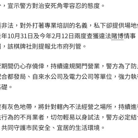
分，宣示警方對治安死角零容忍的態度。
護非法，對外打著專業培訓的名義，私下卻提供場地
10月31日及今年2月12日兩度查獲違法
賭博
情事
罰，該棋牌社則提報北市府列管。
管期間仍心存僥倖，持續違規開門營業，警方為了防
配合都發局、自來水公司及電力公司等單位，強力執
基礎。
沒有灰色地帶，將針對轄內不法經營之場所，持續進
法行為的不肖業者，切勿輕易以身試法，警方必定結
，共同守護市民安全、宜居的生活環境。