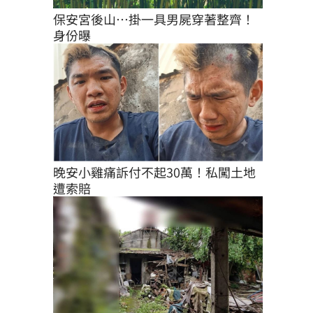
保安宮後山…掛一具男屍穿著整齊！
身份曝
晚安小雞痛訴付不起30萬！私闖土地
遭索賠