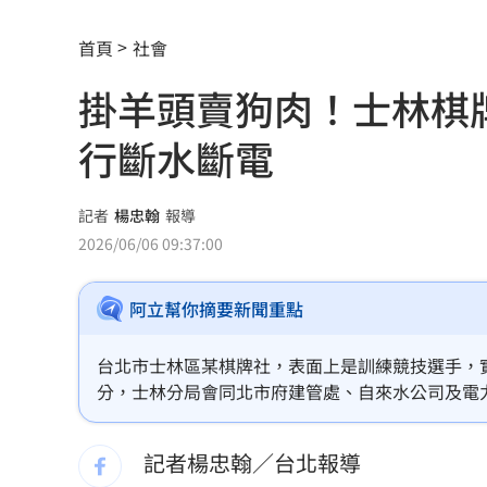
豆漿不只美味！營養師推大豆1成分超護
首頁
社會
槍砲通緝「躲中國20年」偷渡回台觸國
掛羊頭賣狗肉！士林棋
慈濟被詐10億 他轟：多少人血汗錢遭
行斷水斷電
兆基屋管遭侵占7億 董座李建成羈押禁
塑膠袋丟錯最高罰6千！環保局點9種別
記者
楊忠翰
報導
2026/06/06 09:37:00
知名韓貨品牌爆解散 合夥人鬧翻遭控
阿立幫你摘要新聞重點
BLACKPINK十週年惹怒粉絲 Jisoo急
新／白海豚雨彈炸北台灣！7縣市大雨特
台北市士林區某棋牌社，表面上是訓練競技選手，實
分，士林分局會同北市府建管處、自來水公司及電
中士怕缺失「偷簽到」掩護缺勤所長下
治安死角零容忍的態度。
記者楊忠翰／台北報導
田路路嗆曹雨婷不配當理事長 姜厚任