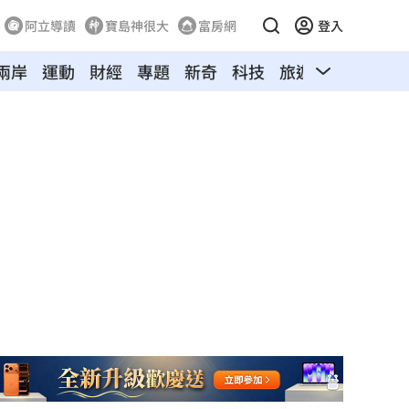
阿立導讀
寶島神很大
富房網
登入
兩岸
運動
財經
專題
新奇
科技
旅遊
汽車
寵物