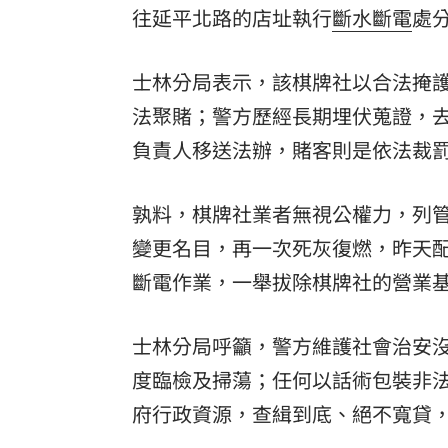
往延平北路的店址執行
斷水斷電
處
士林分局表示，該棋牌社以合法掩
法聚賭；警方歷經長期埋伏蒐證，去年
負責人移送法辦，賭客則是依法裁
孰料，棋牌社業者無視公權力，列
變更名目，再一次死灰復燃，昨天
斷電作業，一舉拔除棋牌社的營業
士林分局呼籲，警方維護社會治安
度臨檢及掃蕩；任何以話術包裝非
府行政資源，查緝到底、絕不寬貸