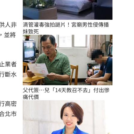
供人非
滴管灌毒強拍謎片！宮廟男性侵傳播
妹致死
，並將
止業者
行斷水
父代簽…兒「14天教召不去」付出慘
痛代價
行高密
合北市