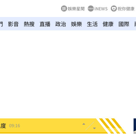
娛樂星聞
iNEWS
祝你健康
門
影音
熱搜
直播
政治
娛樂
生活
健康
國際
09:23
3人
09:18
舉
09:17
軍
09:17
願望
09:16
進度
09:16