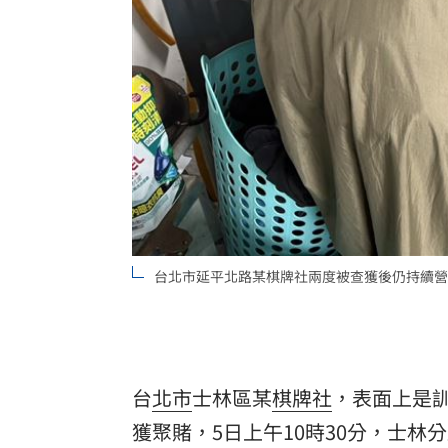
8國球員齊聚高雄 Formosa 7s掀足球
理想混蛋號召粉絲跨海追星吃美食！
18:
台北市延平北路某棋牌社兩度被查獲後仍持續營
台
北市
士林區某
棋牌社
，表面上是
獲聚賭，5日上午10時30分，士