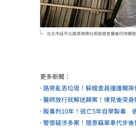
台北市延平北路某棋牌社兩度被查獲後仍持續營
更多新聞：
路旁亂丟垃圾！躲稽查員撞護欄摔
醫師放行就解送歸案！律見後突身
販毒判10年！逃亡5年自學製毒 
警懷疑涉多案！隨意竊單車代步後