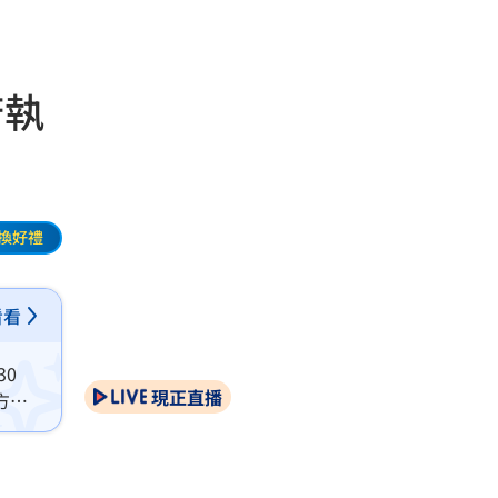
府執
換好禮
看看
0
現正直播
方對