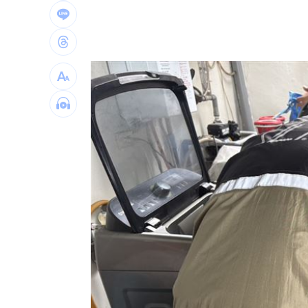
姜厚任女友遭控殺到醫院 槓正宮女兒
生技媲美哈佛！這私校擊敗頂大搶全台第
47歲婦腹痛才知懷孕！女嬰出生全家嚇
林逸欣首個父親節淚崩！12條家規逼哭
台灣彩券開獎直播中
20:31
LIVE三立+24小時直播
15:27
三立iNEWS新聞台線上直播
18:00
商場戰國來臨 台中「頂奢大道」逐漸
台彩父親節推新刮刮樂千萬頭獎超「爸
「拍片人的多重宇宙」職涯論壇9/12登