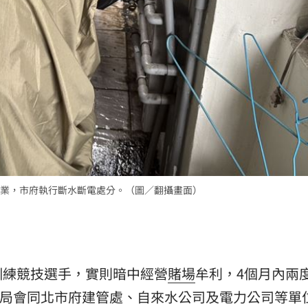
熱潮
10:00
15
業，市府執行斷水斷電處分。（圖／翻攝畫面）
訓練競技選手，實則暗中經營
賭場
牟利，4個月內兩
林分局會同北市府建管處、自來水公司及電力公司等單