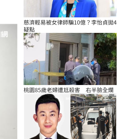
慈濟輕易被女律師騙10億？李怡貞拋4
疑點
桃園85歲老婦遭尪殺害　右半臉全爛