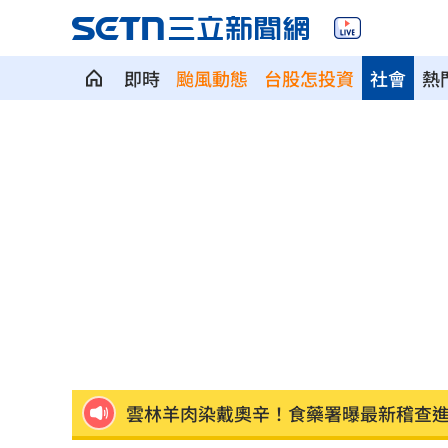
即時
颱風動態
台股怎投資
社會
熱
裘莉哥哥出櫃 認了：「我是同性戀」
楚奧特第6次在生日開轟 成MLB史上第
父親節少了爸爸 林逸欣哭揭他生前暖
漢光演習遇父親節 賴清德感性致謝國
5歲女62%燒傷搶救2個月！他曝父親節
雲林羊肉染戴奧辛！食藥署曝最新稽查