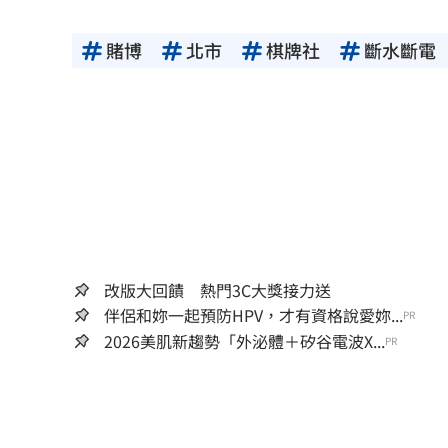
賭博
北市
棋牌社
斷水斷電
改版大回饋 熱門3C大獎接力送
伴侶和妳一起預防HPV，才有資格說愛妳...
PR
2026美肌新趨勢「外泌體＋矽谷電波X...
PR