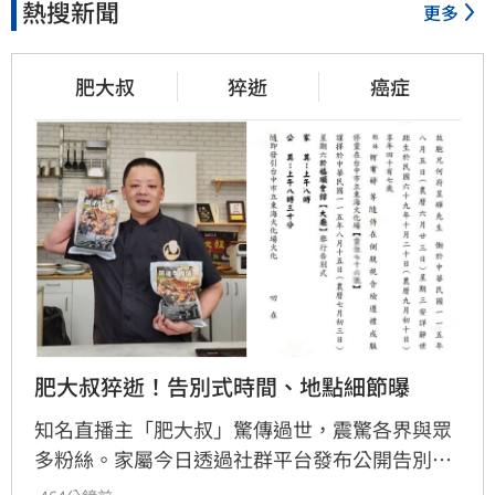
熱搜新聞
更多
肥大叔
猝逝
癌症
肥大叔猝逝！告別式時間、地點細節曝
知名直播主「肥大叔」驚傳過世，震驚各界與眾
多粉絲。家屬今日透過社群平台發布公開告別式
資訊，感謝各界連日來的溫暖關心。家屬安排於