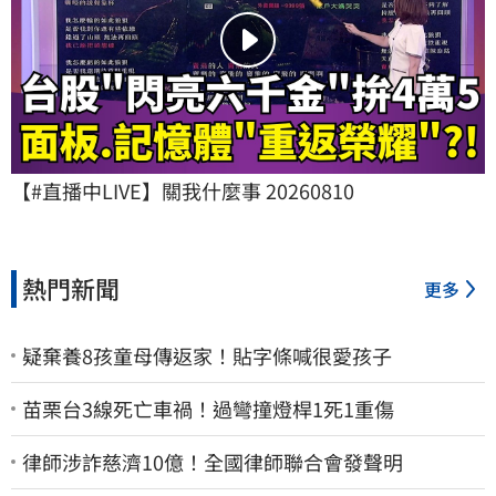
【#直播中LIVE】關我什麼事 20260810
熱門新聞
更多
疑棄養8孩童母傳返家！貼字條喊很愛孩子
苗栗台3線死亡車禍！過彎撞燈桿1死1重傷
律師涉詐慈濟10億！全國律師聯合會發聲明