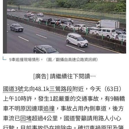
9車追撞現場情形。（圖／翻攝自高速公路資訊網）
[廣告] 請繼續往下閱讀…
國道3號
北向48.1k
三鶯路段
附近，今天（63日）
上午10時許，發生1起嚴重的交通事故，有9輛轎
車不明原因連環
追撞
，事故占用內側車道，後方
車流已
回堵
超過4公里，國道警籲請用路人小心
行駛，目前事故仍在排除中。確切車禍原因及肇