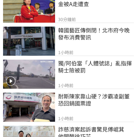
金被A走遭查
30分鐘前
韓國藝匠傳倒閉！北市府今晚
發布消費警訊
1小時前
獨/阿伯當「人體號誌」亂指揮 
騎士險被罰
1小時前
耐斯陳家靠山硬？涉霸凌副董
恐回鍋國票證
1小時前
詐慈濟案起訴書驚見傅崐萁　
他開酸徐巧芯