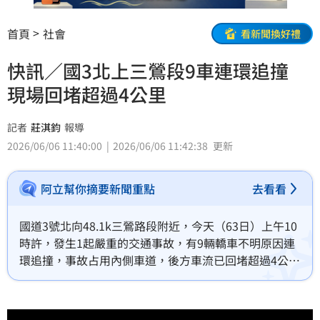
首頁
社會
看新聞換好禮
快訊／國3北上三鶯段9車連環追撞
現場回堵超過4公里
記者
莊淇鈞
報導
2026/06/06 11:40:00
2026/06/06 11:42:38
更新
阿立幫你摘要新聞重點
去看看
國道3號北向48.1k三鶯路段附近，今天（63日）上午10
時許，發生1起嚴重的交通事故，有9輛轎車不明原因連
環追撞，事故占用內側車道，後方車流已回堵超過4公
里，國道警籲請用路人小心行駛，目前事故仍在排除
中。確切車禍原因及肇責歸屬，尚待國道警方進一步釐
清。