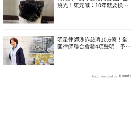
燒光！東元喊：10年就要換
法官判賠68萬
明星律師涉詐慈濟10.6億！全
國律師聯合會發4項聲明 予以
最嚴厲譴責
Recommended by