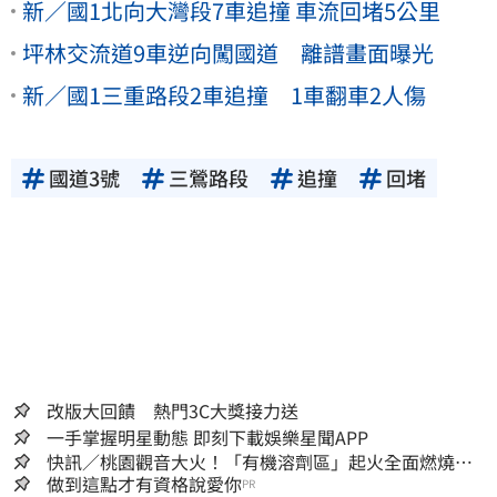
新／國1北向大灣段7車追撞 車流回堵5公里
坪林交流道9車逆向闖國道 離譜畫面曝光
新／國1三重路段2車追撞 1車翻車2人傷
國道3號
三鶯路段
追撞
回堵
改版大回饋 熱門3C大獎接力送
一手掌握明星動態 即刻下載娛樂星聞APP
快訊／桃園觀音大火！「有機溶劑區」起火全面燃燒
消防：危險物質多
做到這點才有資格說愛你
PR