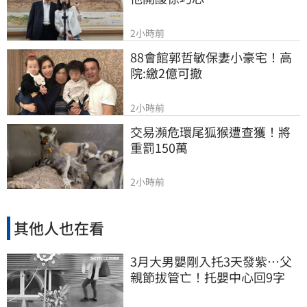
2小時前
88會館郭哲敏保妻小豪宅！高
院:繳2億可撤
2小時前
交易瀕危環尾狐猴遭查獲！將
重罰150萬
2小時前
其他人也在看
3月大男嬰剛入托3天發紫…父
親節拔管亡！托嬰中心回9字