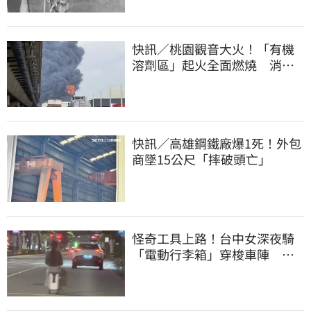
快訊／桃園觀音大火！「有機
溶劑區」起火全面燃燒 消
防：危險物質多
快訊／高雄鋼鐵廠爆1死！外包
商墜15公尺「摔破頭亡」
怪奇工具上路！台中女深夜騎
「電動行李箱」穿梭車陣 網
友全看傻眼