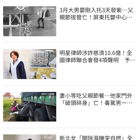
3月大男嬰剛入托3天發紫…父
親節拔管亡！屏東托嬰中心回9
字
明星律師涉詐慈濟10.6億！全
國律師聯合會發4項聲明 予以
最嚴厲譴責
妻小等吃父親節餐⋯他家門外
「破頭碎身」亡！毒駕男一路
向南撞死人收押
新北女「開除濕機突自燃」全