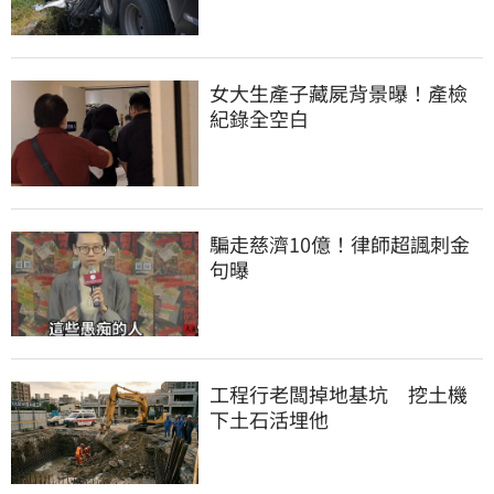
女大生產子藏屍背景曝！產檢
紀錄全空白
騙走慈濟10億！律師超諷刺金
句曝
工程行老闆掉地基坑　挖土機
下土石活埋他