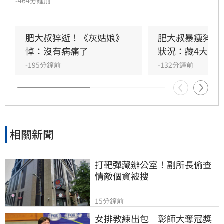
-464分鐘前
8月14日週五上午8點至晚間8點，開放粉絲前往
台中市西屯區福順會館大廳上香致意。8月15日
週六上午8點半將舉行公祭，邀請想念他的粉絲
肥大叔猝逝！《灰姑娘》
肥大叔暴瘦猝逝
親自到場送他最後一程。
悼：沒有病痛了
狀況：藏4大疾
-195分鐘前
-132分鐘前
相關新聞
打靶彈藏辦公室！副所長偷查
情敵個資被搜
15分鐘前
女排教練出包　彰師大奪冠獎