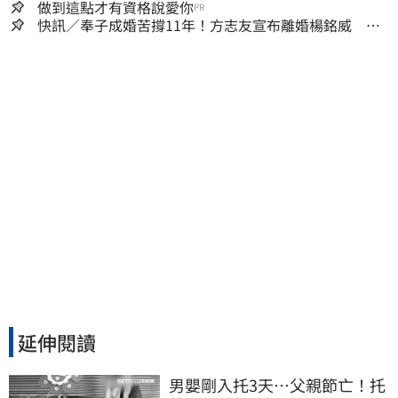
做到這點才有資格說愛你
PR
快訊／奉子成婚苦撐11年！方志友宣布離婚楊銘威 共
同聲明全文曝光
延伸閱讀
男嬰剛入托3天…父親節亡！托