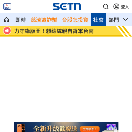
登入
即時
慈濟遭詐騙
台股怎投資
社會
熱門
影
1萬
力守綠版圖！賴總統親自督軍台南
熊本餘