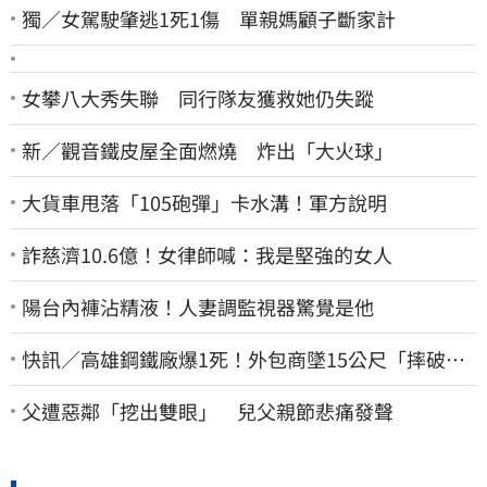
獨／女駕駛肇逃1死1傷 單親媽顧子斷家計
女攀八大秀失聯 同行隊友獲救她仍失蹤
新／觀音鐵皮屋全面燃燒 炸出「大火球」
大貨車甩落「105砲彈」卡水溝！軍方說明
詐慈濟10.6億！女律師喊：我是堅強的女人
陽台內褲沾精液！人妻調監視器驚覺是他
快訊／高雄鋼鐵廠爆1死！外包商墜15公尺「摔破頭
亡」
父遭惡鄰「挖出雙眼」 兒父親節悲痛發聲