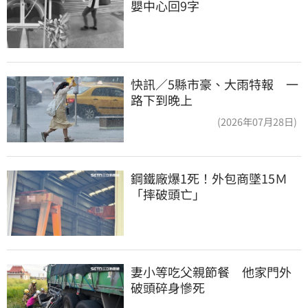
嬰中心回9字
快訊／5縣市豪、大雨特報 一
路下到晚上
(2026年07月28日)
鋼鐵廠爆1死！外包商墜15Ｍ
「摔破頭亡」
妻小等吃父親節餐　他家門外
破頭碎身慘死