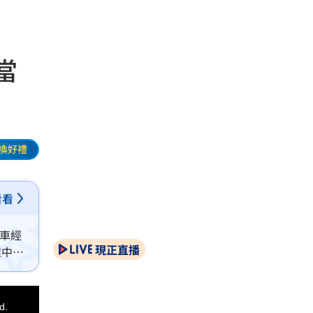
當
換好禮
看看
騎車經
現正直播
程中，
d.