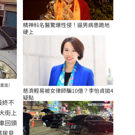
精神科名醫驚爆性侵！逼男病患跪地
硬上
畫面）
慈濟輕易被女律師騙10億？李怡貞拋4
疑點
最終不
大街上
車回頭
鄰居見