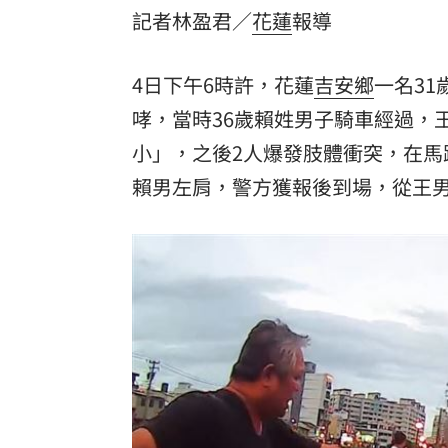
記者林盈君／
花蓮
報導
8國球員齊聚高雄 Formosa 7s掀足球
理想混蛋號召粉絲跨海追星吃美食！
4日下午6時許，花蓮
吉安鄉
一名3
18:
哮，當時36歲賴姓男子騎車經過，
小」，之後2人爆發肢體衝突，在馬
賴男左肩，警方獲報後到場，從王男