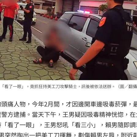
「看了一眼」，竟抓狂持美工刀攻擊騎士，訊後被依法送辦。（圖／翻攝
的頭痛人物，今年2月間，才因邊開車邊吸毒菸彈，
遭警方逮捕。當天下午，王男疑因吸毒精神恍惚，在
時「看了一眼」，王男怒吼「看三小」，賴男隨即調
王男突然掏出一把美工刀揮舞，劃傷賴男左肩，附近