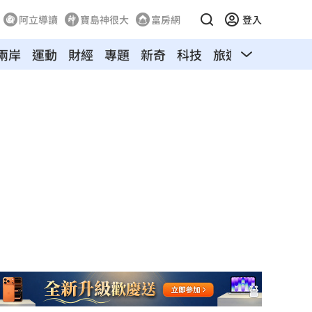
阿立導讀
寶島神很大
富房網
登入
兩岸
運動
財經
專題
新奇
科技
旅遊
汽車
寵物