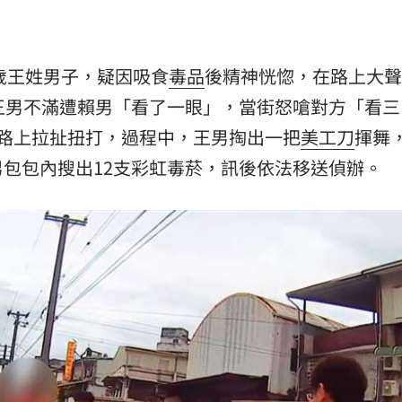
熱潮
10:00
1歲王姓男子，疑因吸食
毒品
後精神恍惚，在路上大聲
15
王男不滿遭賴男「看了一眼」，當街怒嗆對方「看三
路上拉扯扭打，過程中，王男掏出一把
美工刀
揮舞
包包內搜出12支彩虹毒菸，訊後依法移送偵辦。