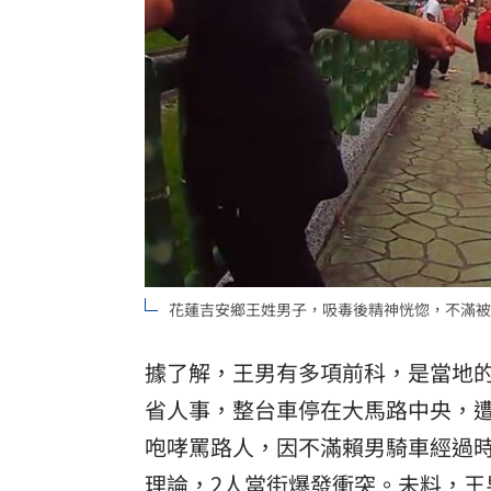
花蓮吉安鄉王姓男子，吸毒後精神恍惚，不滿被
據了解，王男有多項前科，是當地
省人事，整台車停在大馬路中央，
咆哮罵路人，因不滿賴男騎車經過
理論，2人當街爆發衝突。未料，