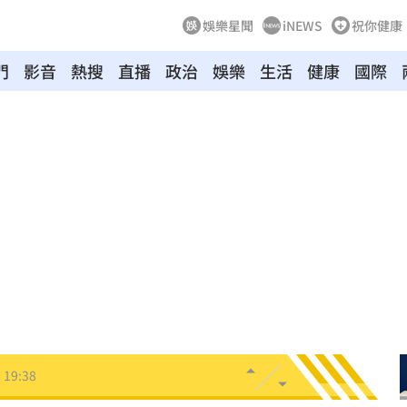
娛樂星聞
iNEWS
祝你健康
門
影音
熱搜
直播
政治
娛樂
生活
健康
國際
聲」
20:06
誰？
20:05
贖金
20:02
節
19:42
19:38
便啦
19:32