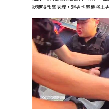
狀嚇得報警處理，賴男也趁機將王