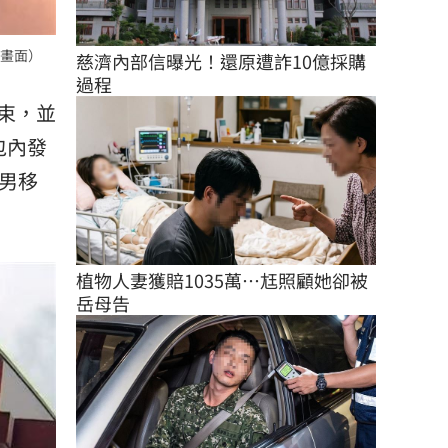
畫面）
慈濟內部信曝光！還原遭詐10億採購
過程
束，並
包內發
男移
植物人妻獲賠1035萬…尪照顧她卻被
岳母告