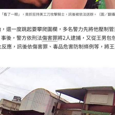
「看了一眼」，竟抓狂持美工刀攻擊騎士，訊後被依法送辦。（圖／翻攝
動，還一度跳起要攀爬圍欄，多名警力先將他壓制管
。事後，警方依刑法
傷害罪
將2人逮捕，又從王男包
性反應，訊後依傷害罪、毒品危害防制條例等，將王