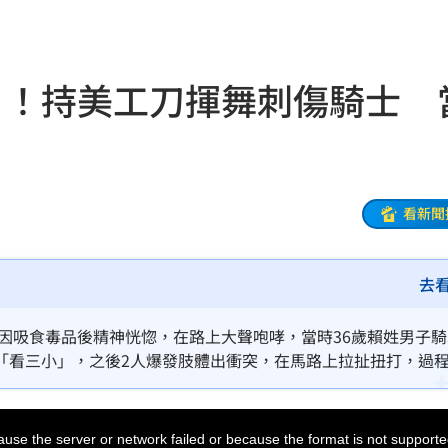
連勝
19:32
結帳
19:29
」！持美工刀揮舞刺傷騎士 
休
19:20
目標
19:18
19:12
看新聞
霸凌
19:08
去
19:03
留情
19:03
疑因吸食毒品後精神恍惚，在路上大聲咆哮，當時36歲賴姓男子
「看三小」，之後2人爆發肢體出衝突，在馬路上拉扯扭打，過
股
19:03
報後到場，從王男包包內搜出12支彩虹菸，訊後依法移送偵辦。
火球
18:57
use the server or network failed or because the format is not supporte