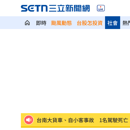
即時
颱風動態
台股怎投資
社會
熱
AKIRA開唱藏彩蛋！兒子首度驚喜獻「
台灣囡仔來了 馬蒔權開唱嗨喊：我是
驚傳駭客猛攻華爾街 多家受害者已吐
公推孫散步遭撞亡 女慟:沒有爸爸的父親
台南大貨車、自小客事故 1名駕駛死亡
崔立于高雄開唱 台下讓他氣噗噗：隨