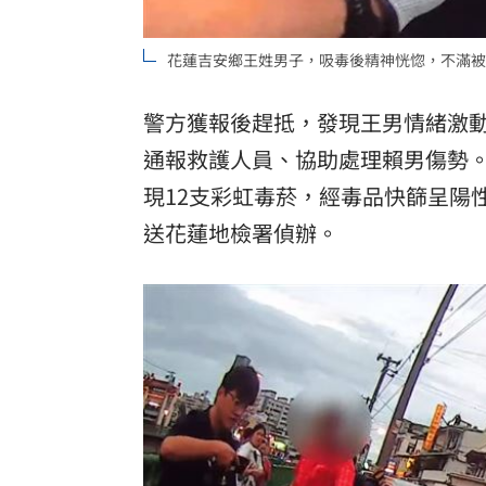
花蓮吉安鄉王姓男子，吸毒後精神恍惚，不滿被
警方獲報後趕抵，發現王男情緒激
通報救護人員、協助處理賴男傷勢
現12支彩虹毒菸，經毒品快篩呈陽
送花蓮地檢署偵辦。