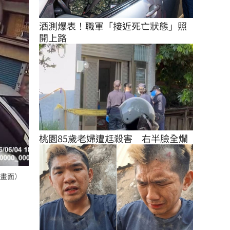
酒測爆表！職軍「接近死亡狀態」照
開上路
桃園85歲老婦遭尪殺害　右半臉全爛
畫面）