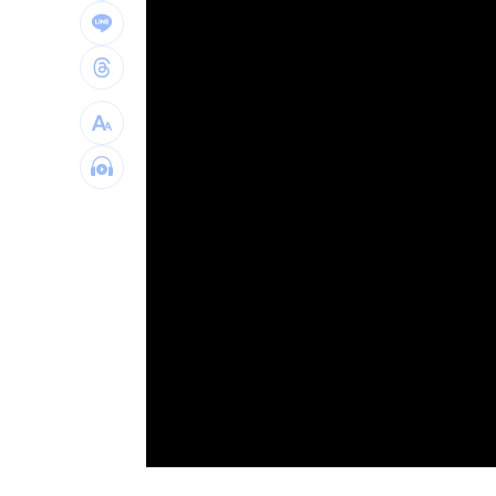
window.
直擊／NEWBEAT高雄首秀 震胸舞全場
颱風紫暴雨今晚開炸 估「這時」解除
傅家接班人幕僚酒駕遭移送！公所火速
獅子座新月伴日蝕！12星座一週運勢出
台灣彩券開獎直播中
20:31
LIVE三立+24小時直播
15:27
三立iNEWS新聞台線上直播
18:00
商場戰國來臨 台中「頂奢大道」逐漸
台彩父親節推新刮刮樂千萬頭獎超「爸
「拍片人的多重宇宙」職涯論壇9/12登