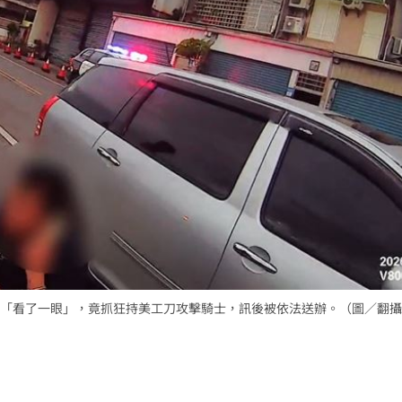
「看了一眼」，竟抓狂持美工刀攻擊騎士，訊後被依法送辦。（圖／翻攝