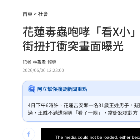
兄弟打線突破後勁 黃韋盛3打點率隊2
首頁
社會
龍藏經7折仍要131.6萬 他原價現金秒
花蓮毒蟲咆哮「看X小
99歲婆婆「月花35萬」！66歲媳無法退
街扭打衝突畫面曝光
外野僅是短暫快樂 餅總曝張皓崴終極
想靠正二翻本？ 達人教戰槓反ETF心法
記者
林盈君
報導
2026/06/06 12:23:00
男同事追求不成跟騷偷拍 女師控校方
阿立幫你摘要新聞重點
演習硬上路還無照！鳳山女慘收10萬單
一軍不是來跑龍套 餅總對新人不手下
4日下午6時許，花蓮吉安鄉一名31歲王姓男子，
過，王姓不滿遭賴男「看了一眼」，當街怒嗆對方
靠2根鐵軌橫掃AI鏈 川湖財報衝上萬金
王男掏出一把美工刀揮舞，刺傷賴男左肩，警方獲
This
孫易磊登板2局2K無失分！ 飆156公里
is
a
The media could not be loaded, either beca
modal