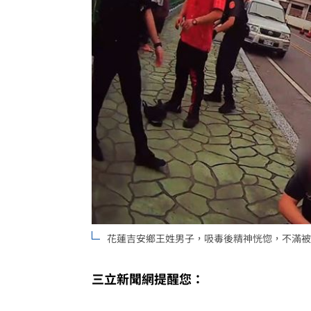
花蓮吉安鄉王姓男子，吸毒後精神恍惚，不滿被
三立新聞網提醒您：