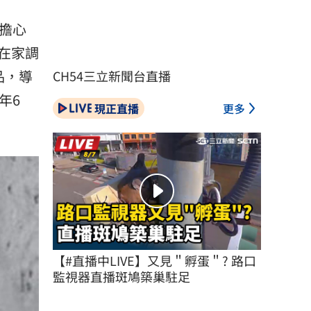
擔心
在家調
品，導
CH54三立新聞台直播
年6
現正直播
更多
【#直播中LIVE】又見＂孵蛋＂? 路口
監視器直播斑鳩築巢駐足