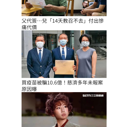
父代簽…兒「14天教召不去」付出慘
痛代價
買疫苗被騙10.6億！慈濟多年未報案
原因曝