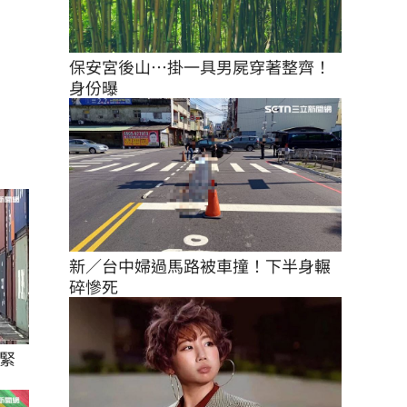
保安宮後山…掛一具男屍穿著整齊！
身份曝
新／台中婦過馬路被車撞！下半身輾
碎慘死
緊