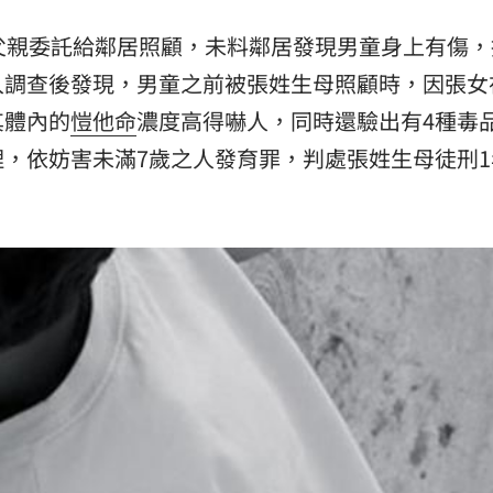
父親委託給鄰居照顧，未料鄰居發現男童身上有傷，
47
入調查後發現，男童之前被張姓生母照顧時，因張女
其體內的
愷他命
濃度高得嚇人，同時還驗出有4種毒
油
00:43
，依妨害未滿7歲之人發育罪，判處張姓生母徒刑1
擊
00:41
成形
12:00
」氣
12:00
場！
10:30