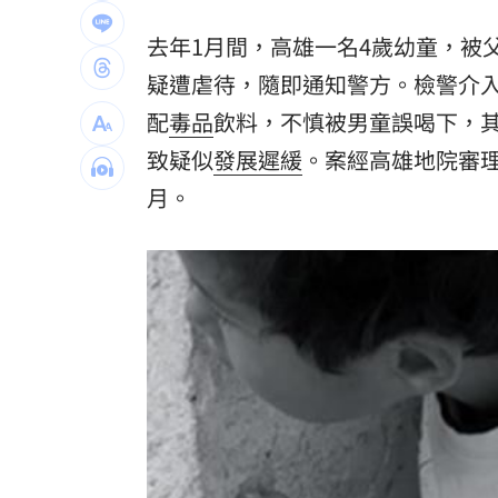
新／四指齊揚！台指期飆破500點
00:48
去年1月間，高雄一名4歲幼童，被
慈濟遭詐10.6億元！全款拿回解方曝
00:
疑遭虐待，隨即通知警方。檢警介
配
毒品
飲料，不慎被男童誤喝下，
稱龍蝦咬完就吐 爆李世宗要信徒喝精
致疑似
發展遲緩
。案經高雄地院審理
樂天女孩淚揭往事 愛意表達障礙遭重
月。
台灣彩券開獎直播中
20:31
LIVE三立+24小時直播
15:27
三立iNEWS新聞台線上直播
18:00
商場戰國來臨 台中「頂奢大道」逐漸
台彩父親節推新刮刮樂千萬頭獎超「爸
「拍片人的多重宇宙」職涯論壇9/12登