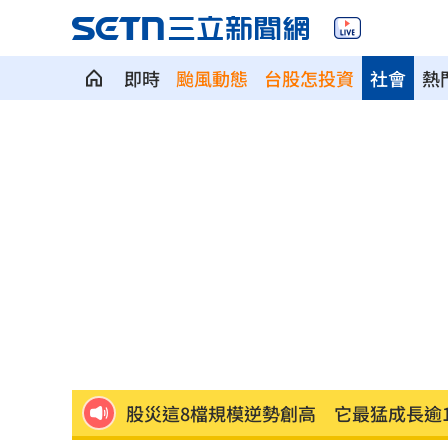
即時
颱風動態
台股怎投資
社會
熱
就業意外爆冷！那指漲342點 標普500
美通過制裁案！川普可課俄國商品500%
日本銀髮族瘋工作 逾4成想做到80歲
0
解散統促黨？他曝翁曉玲一招：恐白忙
疫苗真相！蔣萬安嗆一句 謝金河痛心
股災這8檔規模逆勢創高 它最猛成長逾1