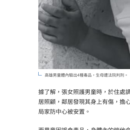
8國球員齊聚高雄 Formosa 7s掀足球
理想混蛋號召粉絲跨海追星吃美食！
18:
高雄男童體內驗出4種毒品，生母遭法院判刑。（示
據了解，張女照護男童時，於住處
居照顧，鄰居發現其身上有傷，擔
局家防中心被安置。
而男童因誤食毒品，身體內的愷他命濃