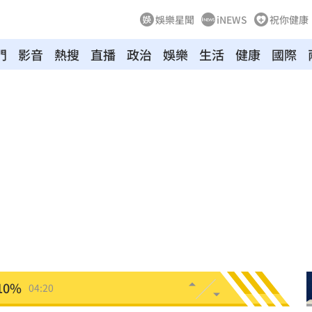
娛樂星聞
iNEWS
祝你健康
門
影音
熱搜
直播
政治
娛樂
生活
健康
國際
新高
05:23
關稅
05:13
5:05
一場
04:58
發聲
04:43
0%
04:20