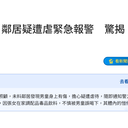
04:17
04:04
！鄰居疑遭虐緊急報警 驚揭
拉鋸
03:10
分
03:08
創高
03:06
看新聞
:53
去
報酬
01:45
！
01:20
居照顧，未料鄰居發現男童身上有傷，擔心疑遭虐待，隨即通知警
，因張女在家調配品毒品飲料，不慎被男童誤喝下，其體內的愷
物
01:17
發展遲緩。案經高雄地院審理，依妨害未滿7歲之人發育罪，判處
！
01:03