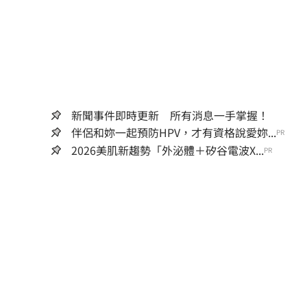
新聞事件即時更新 所有消息一手掌握！
伴侶和妳一起預防HPV，才有資格說愛妳...
PR
2026美肌新趨勢「外泌體＋矽谷電波X...
PR