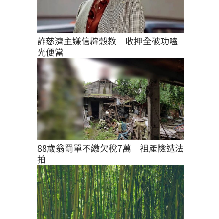
詐慈濟主嫌信辟穀教　收押全破功嗑
光便當
88歲翁罰單不繳欠稅7萬　祖產險遭法
拍