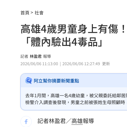
爆掛表妹當小三！表姊擅貼IG下場慘了
首頁
社會
半導體與綠能雙箭頭！ 「它」霸氣狂賺
高雄4歲男童身上有傷
華許9月升息？ING：匯市在他與戰爭間
「體內驗出4毒品」
老後離婚財產怎麼分？ 丈夫退休金拒
「這餐飲集團」擺脫陰霾！上半年營收
記者
林盈君
報導
2026/06/06 11:13:00
2026/06/06 12:27:49
更新
賓士S500擋浩劫！車主這話暖哭全網
01
阿立幫你摘要新聞重點
台股暴跌誰最能扛 高含金這幾檔繳正
Q2獲利年增221% 愛普*EPS衝4.18元
去年1月間，高雄一名4歲幼童，被父親委託給鄰
檢警介入調查後發現，男童之前被張姓生母照顧時
宏福苑大火調查出爐！菸頭引燃施工雜
濃度高得嚇人，同時還驗出有4種毒品，導致疑似
生母徒刑1年6月。
記者林盈君／
高雄
報導
定投10年翻逾5倍 這檔吸引存股族卡位