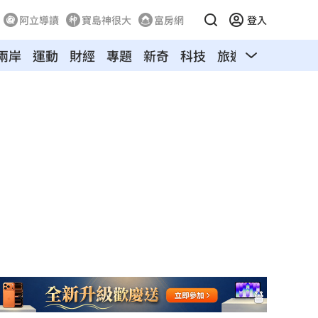
阿立導讀
寶島神很大
富房網
登入
兩岸
運動
財經
專題
新奇
科技
旅遊
汽車
寵物