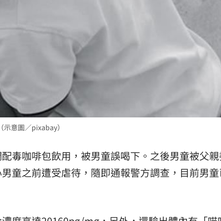
熱潮
10:00
15
意圖／pixabay）
調配毒咖啡包飲用，被男童誤喝下。之後男童被父親
心男童之前遭受虐待，隨即通報警方調查，目前男童
度高達20160pg/mg，另外，還驗出體內有「喵