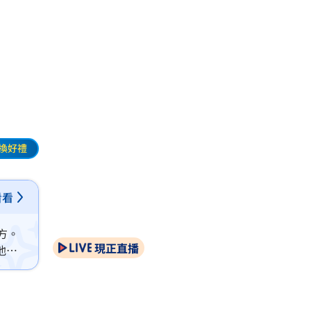
換好禮
看看
方。
現正直播
他命
張姓