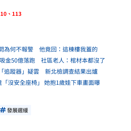
0、113
問為何不報警 他竟回：這棟樓我蓋的
妻吸金50億落跑 社區老人：棺材本都沒了
「追蹤器」疑雲 新北檢調查結果出爐
童「沒安全座椅」 她抱1歲娃下車畫面曝
發展遲緩