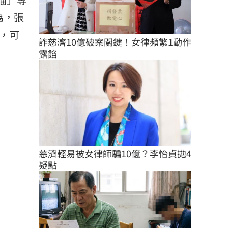
為，張
，可
詐慈濟10億破案關鍵！女律頻繁1動作
露餡
慈濟輕易被女律師騙10億？李怡貞拋4
疑點