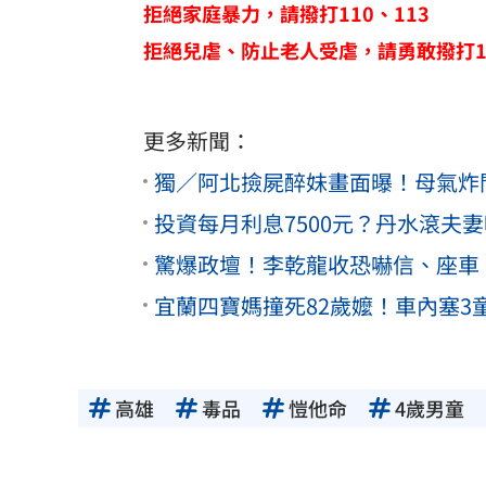
拒絕家庭暴力，請撥打110、113
拒絕兒虐、防止老人受虐，請勇敢撥打11
更多新聞：
獨／阿北撿屍醉妹畫面曝！母氣炸
投資每月利息7500元？丹水滾夫
驚爆政壇！李乾龍收恐嚇信、座車
宜蘭四寶媽撞死82歲嬤！車內塞3
高雄
毒品
愷他命
4歲男童