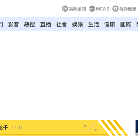
娛樂星聞
iNEWS
祝你健康
門
影音
熱搜
直播
社會
娛樂
生活
健康
國際
仲介
17:08
獎金
17:07
中共
17:06
約談
17:05
！
17:03
近8千
17:01