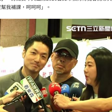
寶幫我補課，呵呵呵」。