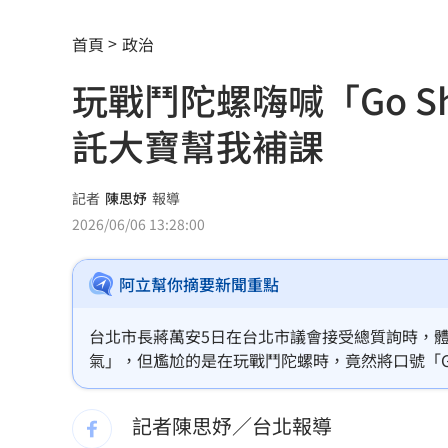
品牌如何用YouTube Shopping導購？
1
首頁
政治
上海抽驗嫁接睫毛膠水 逾8成含致癌敏
玩戰鬥陀螺嗨喊「Go 
鴻海最強單月營收 兆元企業挑戰月營
託大寶幫我補課
中國祭出入境新規 陸委會示警兩類人
指追星沒邊界！西村力挨批：獨厚國外
記者
陳思妤
報導
2026/06/06 13:28:00
南韓軍方：北韓朝「日本海」發射彈道
阿立幫你摘要新聞重點
獨／全台最大鍍膜店保養 遭重踩拉轉
PO柯文哲慶生照！陳佩琪曝「開了新存
台北市長蔣萬安5日在台北市議會接受總質詢時，
氣」，但尷尬的是在玩戰鬥陀螺時，竟然將口號「Go 
全網最醜邊牧被帶走了！狗爸媽焦慮到
安今（6）日笑說，「我會拜託大寶幫我補課」。
記者陳思妤／台北報導
金門縣民卡全面數位化！悠遊付綁定享