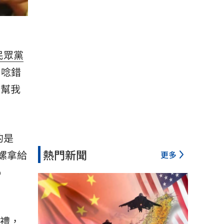
民眾黨
」唸錯
寶幫我
的是
熱門新聞
陀螺拿給
更多
o
典禮，