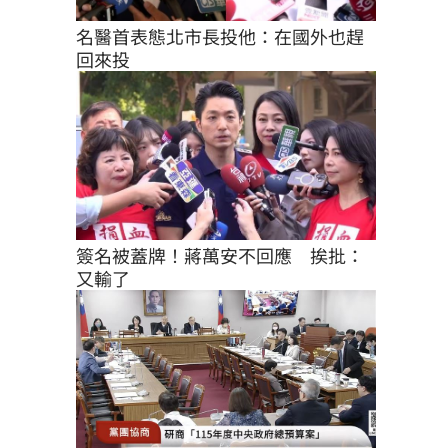
名醫首表態北市長投他：在國外也趕
回來投
簽名被蓋牌！蔣萬安不回應　挨批：
又輸了