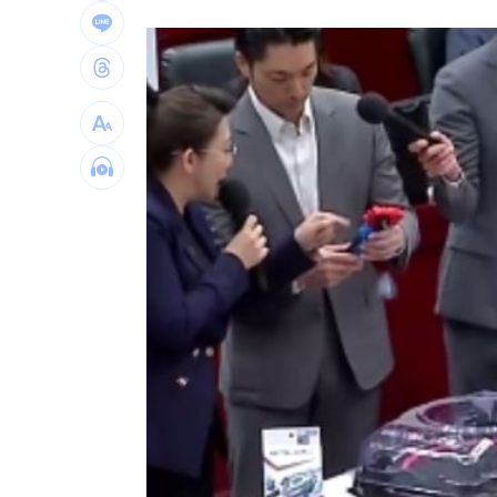
傳離婚檢場、女兒非親生 李翊君露面
豪宅價格鬆動！台北之星跌破200萬元
1
Elly突辣洩性感裸背 釣出親媽小S說話
公墓旁透天厝突竄火 女性長者倒臥2樓
台灣彩券開獎直播中
20:31
LIVE三立+24小時直播
15:27
三立iNEWS新聞台線上直播
18:00
市場到酒場料理！可果美蕃茄醬創無限
父親節送會拉筋的按摩椅 爸爸「筋歡喜
油品食安事件引關注 挑選保健食品要注