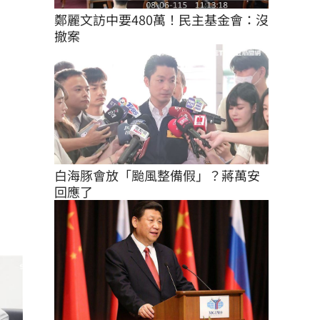
鄭麗文訪中要480萬！民主基金會：沒
撤案
白海豚會放「颱風整備假」？蔣萬安
回應了