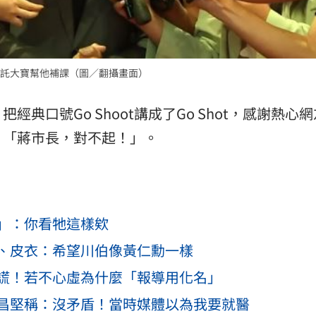
託大寶幫他補課（圖／翻攝畫面）
典口號Go Shoot講成了Go Shot，感謝熱心
，「蔣市長，對不起！」。
」：你看牠這樣欸
、皮衣：希望川伯像黃仁勳一樣
謊！若不心虛為什麼「報導用化名」
昌堅稱：沒矛盾！當時媒體以為我要就醫