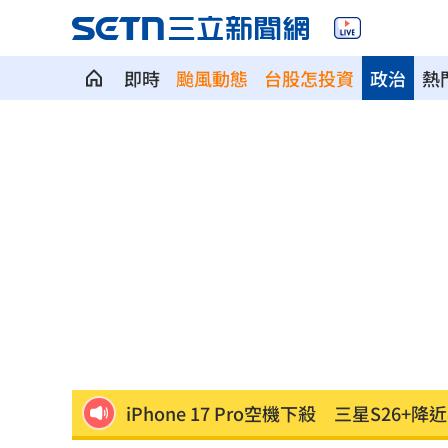
即時
颱風動態
台股怎投資
政治
熱
美女律師狠詐10億佣金 郭台銘：沒找
屏東男靠「一絕活」半年爽領政府百萬
雲林縣長身邊有共諜！前秘書洩行程給
知名男星下班路寵粉遭檢舉 慘被公安
永慶涉洩漏個資3人交保 總部解除加盟
iPhone 17 Pro空機下殺 三星S26+降