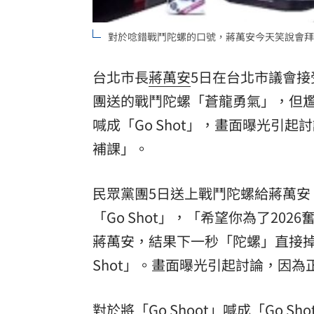
罕病博士彭士齊 輪椅上的生命覺醒！
11
對於唸錯戰鬥陀螺的口號，蔣萬安今天笑說會拜
酷澎「爸氣父親節」國際官方品牌齊聚
台北市長
蔣萬安
5日在台北市議會
團送的戰鬥陀螺「蒼龍勇氣」，但尷尬
喊成「Go Shot」，畫面曝光引
補課」。
民眾黨團5日送上戰鬥陀螺給蔣萬安
「Go Shot」，「希望你為了2
蔣萬安，結果下一秒「陀螺」直接掉
Shot」。畫面曝光引起討論，因為正
對於將「Go Shoot」喊成「Go 