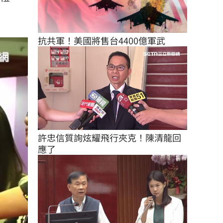
抗共軍！美國將售台4400億軍武
許忠信質詢炫耀飛行夾克！陳清龍回
應了