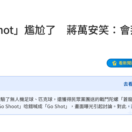
7:01
物
17:00
Shot」尷尬了 蔣萬安笑：會
收兆
16:58
士
16:56
粉絲
16:56
看新聞
飛彈
16:54
去
試車
16:53
摺」
16:53
體驗了無人機足球、匹克球，還獲得民眾黨團送的戰鬥陀螺「蒼
Shoot」唸錯喊成「Go Shot」，畫面曝光引起討論。對此
送醫
16:51
便利
16:51