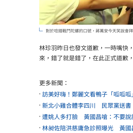
對於唸錯戰鬥陀螺的口號，蔣萬安今天笑說會拜
林珍羽昨日也發文道歉，一時嘴快，把經
來，錯了就是錯了，在此正式道歉
更多新聞：
訪美好嗨！鄭麗文看鴨子「呱呱呱
新北小雞合體李四川 民眾黨送書
遭姚人多打臉 黃國昌嗆：不要說
林昶佐陪洪慈庸急診照曝光 黃國