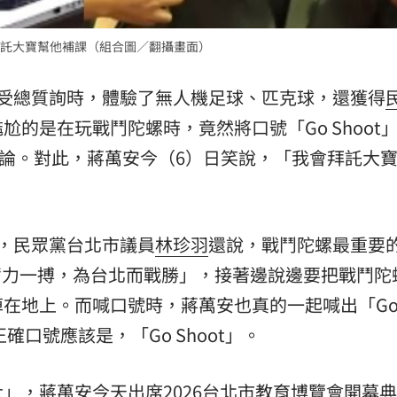
:00
託大寶幫他補課（組合圖／翻攝畫面）
11:00
接受總質詢時，體驗了無人機足球、匹克球，還獲得
的是在玩戰鬥陀螺時，竟然將口號「Go Shoot
起討論。對此，蔣萬安今（6）日笑說，「我會拜託大
，民眾黨台北市議員
林珍羽
還說，戰鬥陀螺最重要
026奮力一搏，為台北而戰勝」，接著邊說邊要把戰鬥
在地上。而喊口號時，蔣萬安也真的一起喊出「G
確口號應該是，「Go Shoot」。
Shot」，蔣萬安今天出席2026台北市教育博覽會開幕