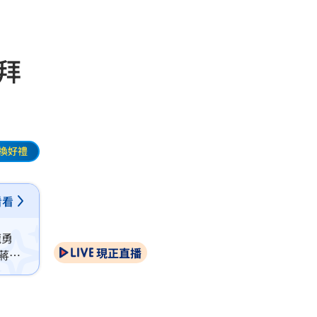
拜
換好禮
看看
龍勇
現正直播
，蔣萬