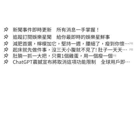
新聞事件即時更新 所有消息一手掌握！
追蹤訂閱娛樂星聞 給你最即時的娛樂星鮮事
減肥首選，檸檬加它，堅持一週，腰細了，瘦到你懷疑
PR
人生
起床就先做件事，沒三天小腹就不見了! 肚子一天天變
PR
小！
肚腩一抓一大把，只需1個雞蛋，用一個瘦一個
PR
ChatGPT震撼宣布將取消這項功能限制 全球用戶即刻
起「免費」用到飽