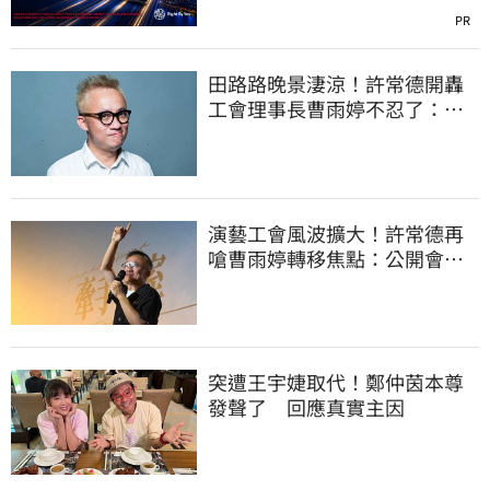
PR
田路路晚景淒涼！許常德開轟
工會理事長曹雨婷不忍了：別
只包紅包慰問
演藝工會風波擴大！許常德再
嗆曹雨婷轉移焦點：公開會費
流向用途
突遭王宇婕取代！鄭仲茵本尊
發聲了 回應真實主因