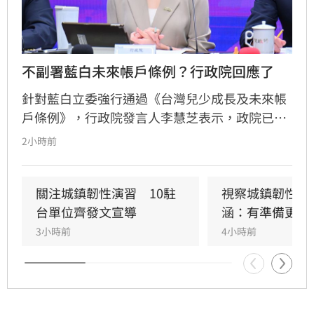
不副署藍白未來帳戶條例？行政院回應了
針對藍白立委強行通過《台灣兒少成長及未來帳
戶條例》，行政院發言人李慧芝表示，政院已收
到三讀函文，強調編列預算為行政院憲政職權，
2小時前
將採取必要作為維護憲政秩序。政府推動「台灣
人口對策新戰略」，包含每月五千元成長津貼，
並強調行政院版透過弱勢對存能落實公平正義，
關注城鎮韌性演習　10駐
視察城鎮韌性演
避免在野黨版本加劇貧富差距。此外，政府同步
台單位齊發文宣導
涵：有準備更安
推動育兒留停六加三、延長婚產假等多項配套措
3小時前
4小時前
施，建構完善支持體系。政院重申，國家政策規
劃需具備整體性，針對立法院侵害預算編製權的
作為，將持續捍衛憲法賦予的權限，確保政策有
效執行以回應少子女化挑戰。