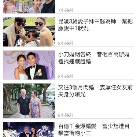
7小時前
昆凌8歲愛子拜中醫為師　幫把
脈說中1狀況
8小時前
小刀婚姻告終　昔砸百萬辦婚
禮找連戰證婚
8小時前
交往3個月閃婚　姜厚任女友前
夫身分曝光
8小時前
百億千金爆婚變　富少尪遭目
擊當街吻小三