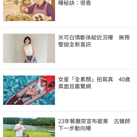
曝秘訣：很香
米可白情斷孫綻近況曝　無預
警拋全新喜訊
女星「全素顏」拍寫真　40歲
真面目震驚網
23年餐廳突宣布歇業　古錐師
下一步動向曝