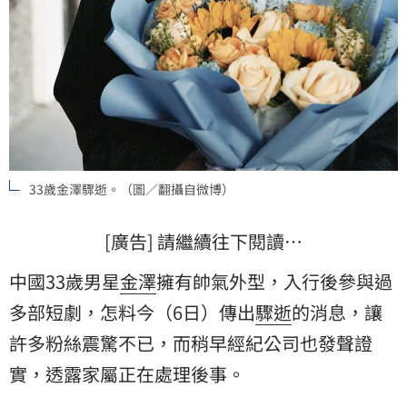
33歲金澤驟逝。（圖／翻攝自微博）
[廣告] 請繼續往下閱讀…
中國33歲男星
金澤
擁有帥氣外型，入行後參與過
多部短劇，怎料今（6日）傳出
驟逝
的消息，讓
許多粉絲震驚不已，而稍早經紀公司也發聲證
實，透露家屬正在處理後事。