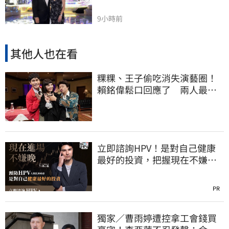
9小時前
其他人也在看
粿粿、王子偷吃消失演藝圈！
賴銘偉鬆口回應了 兩人最新
近況曝光
立即諮詢HPV！是對自己健康
最好的投資，把握現在不嫌
晚！
PR
獨家／曹雨婷遭控拿工會錢買