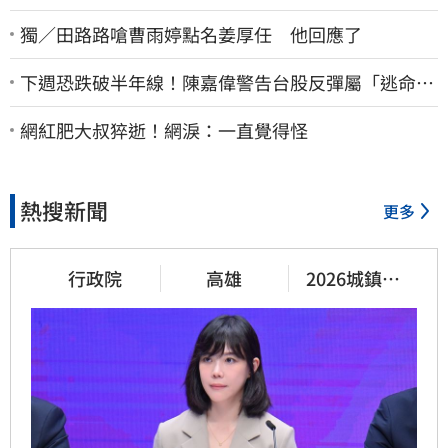
獨／田路路嗆曹雨婷點名姜厚任 他回應了
下週恐跌破半年線！陳嘉偉警告台股反彈屬「逃命
波」：空頭大屠殺剛開始
網紅肥大叔猝逝！網淚：一直覺得怪
熱搜新聞
更多
行政院
高雄
2026城鎮韌
性演習