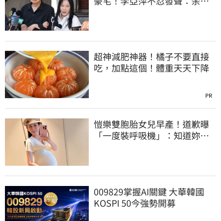
豪宅！李亞萍不忍發聲：余天
管工會都貼錢
超神減肥神器！橘子不要直接
吃，加點這個！體重天天下降
PR
愷樂雙胞胎女兒早產！道歉曝
「一度裝呼吸機」：知道妳們
很努力
009829掌握AI關鍵 大華韓國
KOSPI 50今強勢開募