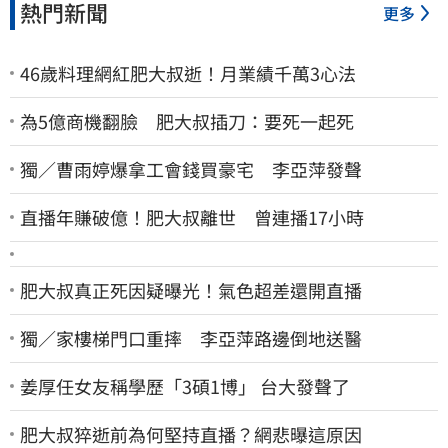
熱門新聞
更多
46歲料理網紅肥大叔逝！月業績千萬3心法
為5億商機翻臉 肥大叔插刀：要死一起死
獨／曹雨婷爆拿工會錢買豪宅 李亞萍發聲
直播年賺破億！肥大叔離世 曾連播17小時
肥大叔真正死因疑曝光！氣色超差還開直播
獨／家樓梯門口重摔 李亞萍路邊倒地送醫
姜厚任女友稱學歷「3碩1博」 台大發聲了
肥大叔猝逝前為何堅持直播？網悲曝這原因