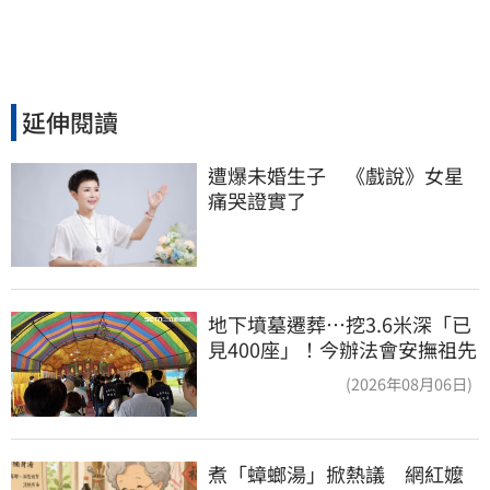
延伸閱讀
遭爆未婚生子　《戲說》女星
痛哭證實了
地下墳墓遷葬…挖3.6米深「已
見400座」！今辦法會安撫祖先
(2026年08月06日)
煮「蟑螂湯」掀熱議　網紅嬤