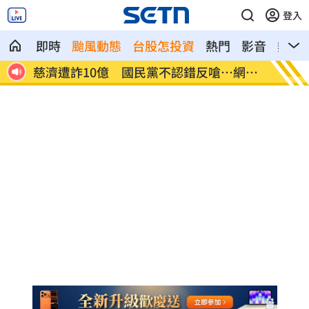
登入
即時
颱風動態
台股怎投資
熱門
影音
熱搜
網炸
就業意外爆冷！那指漲342點 標普500新
美通過
高
關稅