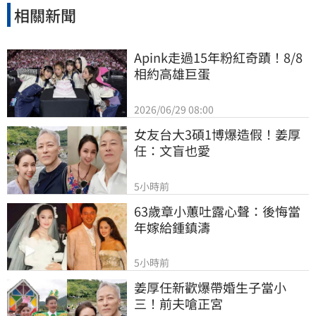
相關新聞
Apink走過15年粉紅奇蹟！8/8
相約高雄巨蛋
2026/06/29 08:00
女友台大3碩1博爆造假！姜厚
任：文盲也愛
5小時前
63歲章小蕙吐露心聲：後悔當
年嫁給鍾鎮濤
5小時前
姜厚任新歡爆帶婚生子當小
三！前夫嗆正宮