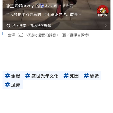
金澤（左）6天前才露面拍抖音。（圖／翻攝自微博）
金澤
盛世光年文化
死因
驟逝
過勞