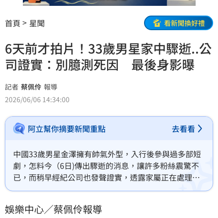
首頁
星聞
看新聞換好禮
6天前才拍片！33歲男星家中驟逝..公
司證實：別臆測死因 最後身影曝
記者
蔡佩伶
報導
2026/06/06 14:34:00
阿立幫你摘要新聞重點
去看看
中國33歲男星金澤擁有帥氣外型，入行後參與過多部短
劇，怎料今（6日)傳出驟逝的消息，讓許多粉絲震驚不
已，而稍早經紀公司也發聲證實，透露家屬正在處理後
事。蔡佩伶報導
娛樂中心／蔡佩伶報導