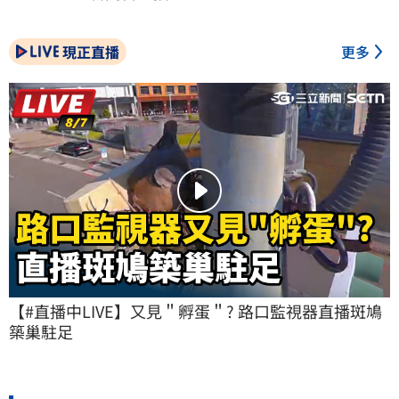
現正直播
更多
【#直播中LIVE】又見＂孵蛋＂? 路口監視器直播斑鳩
築巢駐足