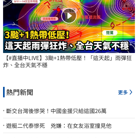
【#直播中LIVE】3颱+1熱帶低壓！「這天起」雨彈狂
炸、全台天氣不穩
熱門新聞
更多
斷交台灣後慘哭！中國金援只給這國26萬
遊艇二代泰慘死 兇嫌：在女友浴室撞見他