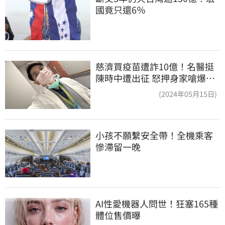
國竟只還6％
慈濟買疫苗遭詐10億！名醫挺
陳時中遭出征 怒押身家嗆爆藍
白粉
(2024年05月15日)
小孩不願繫安全帶！全機乘客
慘滯留一晚
AI性愛機器人問世！狂塞165種
體位售價曝