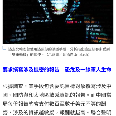
過去北韓也曾使用過類似的滲透手段，分析指出這些駭客多受到
「雙重動機」的驅使。（示意圖／翻攝自Unplash）
要求撰寫涉及機密的報告 恐危及一線軍人生命
根據調查，其手段包含委託目標對象撰寫涉及中
國、國防與印太地區敏感資訊的報告。而中國當
局每份報告約會支付數百至數千美元不等的酬
勞，涉及的資訊越敏感，報酬就越高。聯合聲明