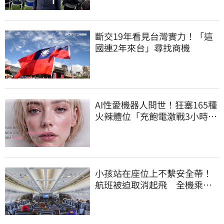
斷交19年看見台灣實力！「這
國連2年來台」尋找商機
AI性愛機器人問世！狂塞165種
火辣體位「充飽電激戰3小時」
售價曝
小孩站在座位上不繫安全帶！
航班被迫取消起飛 全機乘客
慘滯留一晚