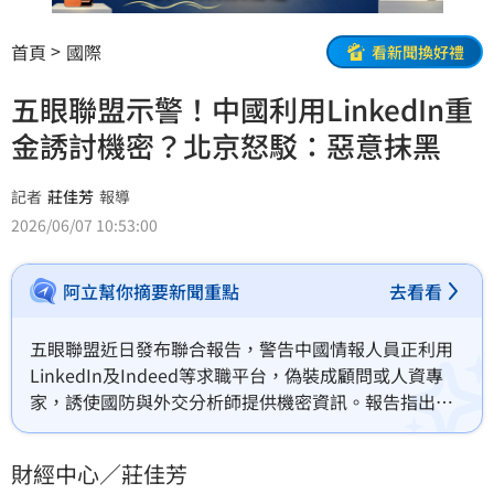
首頁
國際
看新聞換好禮
五眼聯盟示警！中國利用LinkedIn重
金誘討機密？北京怒駁：惡意抹黑
記者
莊佳芳
報導
2026/06/07 10:53:00
阿立幫你摘要新聞重點
去看看
五眼聯盟近日發布聯合報告，警告中國情報人員正利用
LinkedIn及Indeed等求職平台，偽裝成顧問或人資專
家，誘使國防與外交分析師提供機密資訊。報告指出，
中方透過支付高額報酬要求撰寫敏感報告，旨在獲取戰
略優勢。儘管北京強烈駁斥為惡意誹謗，英國仍強調將
財經中心／莊佳芳
積極應對外國敵對行動。此類利用社交平台進行間諜活