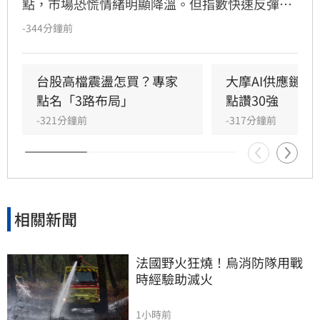
點，市場恐慌情緒明顯降溫。但指數快速反彈不
等於整理結束，美國升息壓力、中東戰事及AI投
-344分鐘前
資變現疑慮仍在。投信認為，8月台股仍將高檔
震盪，操作上不必急著離場，可利用拉回重新調
整持股，聚焦AI基本面強勁的4大族群。
台股高檔震盪怎買？專家
大摩AI供應鏈圖
點名「3路布局」
點讚30強
-321分鐘前
-317分鐘前
相關新聞
法國野火狂燒！烏消防隊用戰
時經驗助滅火
1小時前