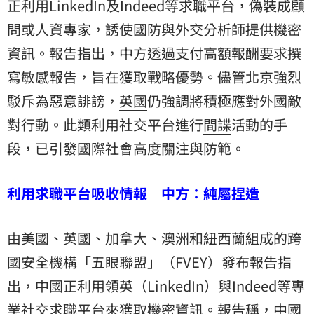
正利用LinkedIn及Indeed等求職平台，偽裝成顧
問或人資專家，誘使國防與外交分析師提供機密
資訊。報告指出，中方透過支付高額報酬要求撰
寫敏感報告，旨在獲取戰略優勢。儘管北京強烈
駁斥為惡意誹謗，
英國
仍強調將積極應對外國敵
對行動。此類利用社交平台進行
間諜
活動的手
段，已引發國際社會高度關注與防範。
利用求職平台吸收情報 中方：純屬捏造
由美國、英國、加拿大、澳洲和紐西蘭組成的跨
國安全機構「五眼聯盟」（FVEY）發布報告指
出，中國正利用領英（LinkedIn）與Indeed等專
業社交求職平台來獲取機密資訊。報告稱，中國