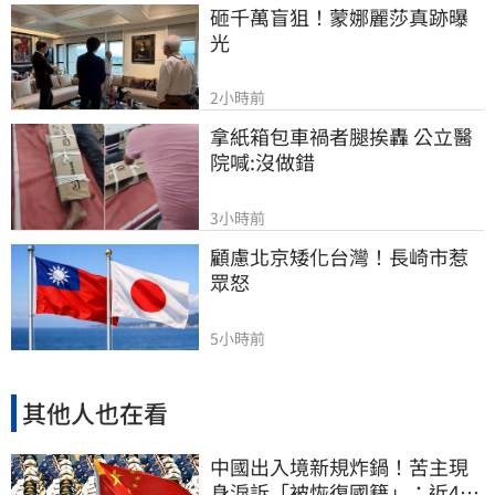
砸千萬盲狙！蒙娜麗莎真跡曝
光
2小時前
拿紙箱包車禍者腿挨轟 公立醫
院喊:沒做錯
3小時前
顧慮北京矮化台灣！長崎市惹
眾怒
5小時前
其他人也在看
中國出入境新規炸鍋！苦主現
身淚訴「被恢復國籍」：近4億