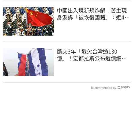
中國出入境新規炸鍋！苦主現
身淚訴「被恢復國籍」：近4億
資產權停擺
斷交3年「還欠台灣逾130
億」！宏都拉斯公布還債細
節 竟只還了6％
Recommended by