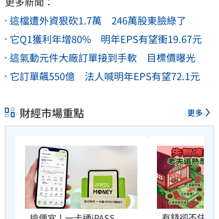
更多新聞：
這檔遭外資狠砍1.7萬 246萬股東臉綠了
它Q1獲利年增80% 明年EPS有望衝19.67元
這氣動元件大廠訂單接到手軟 目標價曝光
它訂單飆550億 法人喊明年EPS有望72.1元
財經市場重點
更多
有錢卻不住安
撿便宜！一卡通iPASS 