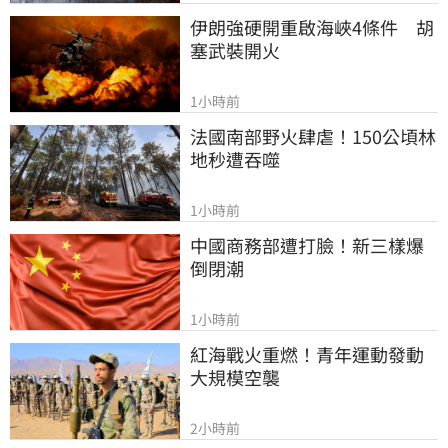
伊朗強硬開重啟海峽4條件　胡
塞武裝開火
1小時前
法國南部野火肆虐！150公頃林
地秒遭吞噬
1小時前
中國商務部遭打臉！新三樣爆
倒閉潮
1小時前
紅海戰火重燃！青年運動發動
大規模空襲
2小時前