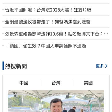
習近平國師嗆：台灣沒2028大選！狂妄片曝
全網最醜邊牧被帶走了！狗爸媽焦慮到送醫
張景森重砲轟慈濟遭詐10.6億！點名顏博文下台：為
什麼這麼好騙？
「鎖國」偷生效？中國人申請護照不通過
熱搜新聞
更多
中國
台灣
美國