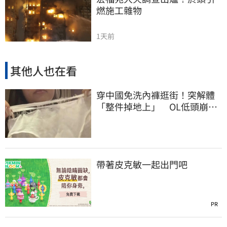
燃施工雜物
1天前
其他人也在看
穿中國免洗內褲逛街！突解體
「整件掉地上」 OL低頭崩
潰：腰上剩鬆緊帶
帶著皮克敏一起出門吧
PR