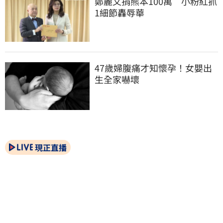
鄭麗文捐熊本100萬　小粉紅抓
1細節轟辱華
47歲婦腹痛才知懷孕！女嬰出
生全家嚇壞
現正直播