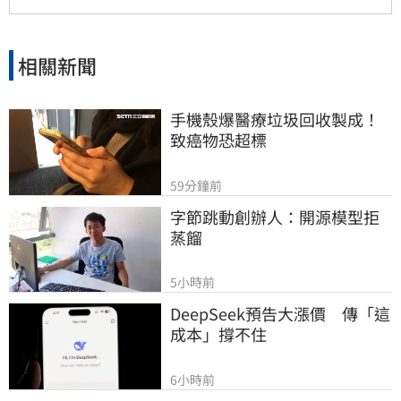
家，與中國互不隸屬，對於長崎市政府屈從中國
壓力、貶損台灣尊嚴的作法，表達最嚴正的抗議
與譴責，並呼籲各界正視台灣在區域和平與全球
相關新聞
經濟中的關鍵價值。
手機殼爆醫療垃圾回收製成！
致癌物恐超標
59分鐘前
字節跳動創辦人：開源模型拒
蒸餾
5小時前
DeepSeek預告大漲價　傳「這
成本」撐不住
6小時前