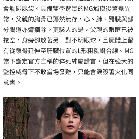
會觸碰屍袋。具備醫學背景的MG觸摸後驚覺異
常，父親的胸骨已蕩然無存，心、肺、腎臟與部
分腸道亦遭摘除。更駭人的是，父親的眼眶已被
挖空，身旁卻放著另一對不明眼球，且屍體上留
有從鎖骨延伸至肝臟位置的L形粗糙縫合線。MG
當下斷定官方宣稱的猝死純屬謊言，但在強大的
監控威脅下不敢當場發難，只能含淚簽署火化同
意書。