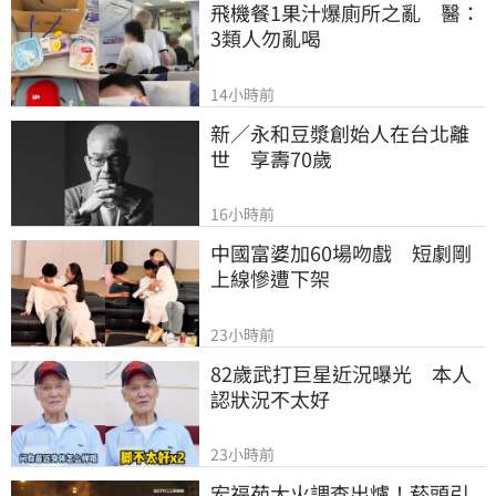
飛機餐1果汁爆廁所之亂　醫：
3類人勿亂喝
14小時前
新／永和豆漿創始人在台北離
世　享壽70歲
16小時前
中國富婆加60場吻戲　短劇剛
上線慘遭下架
23小時前
82歲武打巨星近況曝光　本人
認狀況不太好
23小時前
宏福苑大火調查出爐！菸頭引