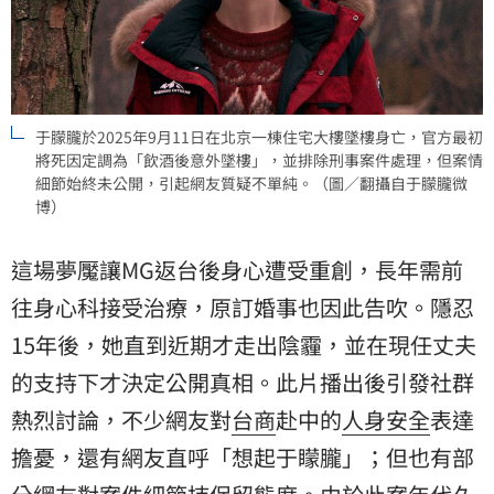
于朦朧於2025年9月11日在北京一棟住宅大樓墜樓身亡，官方最初
將死因定調為「飲酒後意外墜樓」，並排除刑事案件處理，但案情
細節始終未公開，引起網友質疑不單純。（圖／翻攝自于朦朧微
博）
這場夢魘讓MG返台後身心遭受重創，長年需前
往身心科接受治療，原訂婚事也因此告吹。隱忍
15年後，她直到近期才走出陰霾，並在現任丈夫
的支持下才決定公開真相。此片播出後引發社群
熱烈討論，不少網友對
台商
赴中的
人身安全
表達
擔憂，還有網友直呼「想起于矇朧」；但也有部