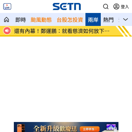
登入
即時
颱風動態
台股怎投資
兩岸
熱門
影音
下我
漢光42號演習 賴清視察復仇者彈部隊
日知名