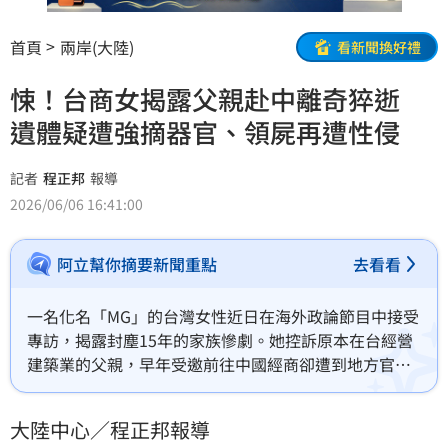
首頁
兩岸(大陸)
看新聞換好禮
悚！台商女揭露父親赴中離奇猝逝
遺體疑遭強摘器官、領屍再遭性侵
記者
程正邦
報導
2026/06/06 16:41:00
阿立幫你摘要新聞重點
去看看
一名化名「MG」的台灣女性近日在海外政論節目中接受
專訪，揭露封塵15年的家族慘劇。她控訴原本在台經營
建築業的父親，早年受邀前往中國經商卻遭到地方官員
嚴密監控與長年勒索。2009年父親在返台前夕突遭公安
當街架走，隨後被宣告因「心因性猝死」身亡。MG指
大陸中心／程正邦報導
出，當年她年僅25歲，隻身前往雲南認屍時，不僅在公