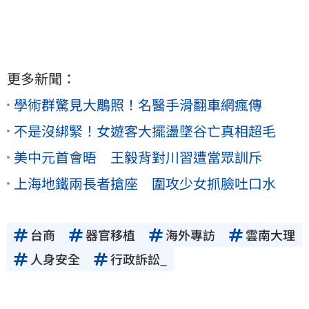
更多新聞：
學術群驚見大鵰照！名醫手滑翻車網瘋傳
不是沒綁緊！女遊客大擺盪墜谷亡真相超毛
美中元首會晤 王毅背對川習遭當眾訓斥
上海地鐵兩長者搶座 圍攻少女抓臉吐口水
台商
器官移植
海外專訪
雲南大理
人身安全
行政訴訟_