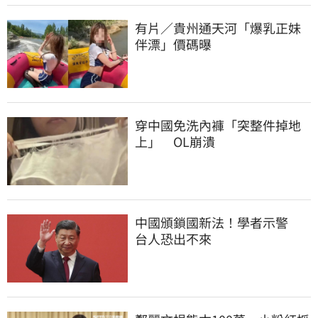
有片／貴州通天河「爆乳正妹
伴漂」價碼曝
穿中國免洗內褲「突整件掉地
上」　OL崩潰
中國頒鎖國新法！學者示警　
台人恐出不來