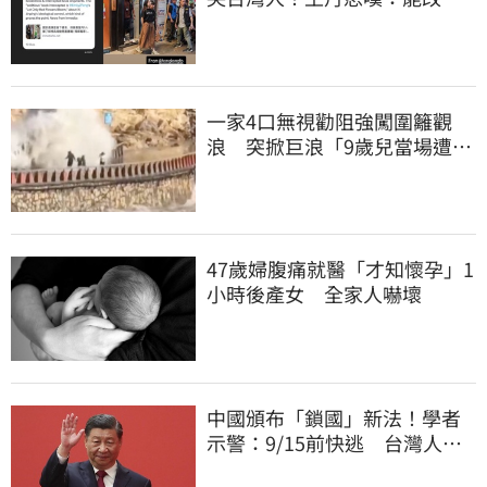
世界的只有勇氣
一家4口無視勸阻強闖圍籬觀
浪 突掀巨浪「9歲兒當場遭捲
入海」
47歲婦腹痛就醫「才知懷孕」1
小時後產女 全家人嚇壞
中國頒布「鎖國」新法！學者
示警：9/15前快逃 台灣人也
被規範恐出不來