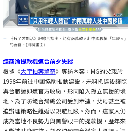
《殺了才能活》紀錄片指出，約有兩萬韓人赴中國移植「年輕人」
的器官。(資料畫面)
經商淪提款機返台前夕失蹤
根據《
大宇拍案驚奇
》專訪內容，MG的父親於
1998年前往中國協助推動建設，未料抵達後護照
與台胞證即遭官方收繳，形同陷入孤立無援的境
地。為了防範台灣總公司受到牽連，父母甚至被
迫辦理策略性離婚以規避風險。然而，這家人仍
成為當地不良勢力與黑警眼中的提款機，歷年來
不斷被貼身監控，並強迫致電台灣家人匯款，遭