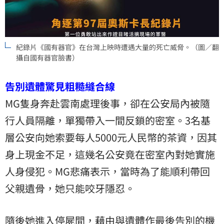
紀錄片《國有器官》在台灣上映時遭遇大量的死亡威脅。（圖／翻
攝自國有器官臉書）
告別遺體驚見粗糙縫合線
MG隻身奔赴雲南處理後事，卻在公安局內被隨
行人員隔離，單獨帶入一間反鎖的密室。3名基
層公安向她索要每人5000元人民幣的茶資，因其
身上現金不足，這幾名公安竟在密室內對她實施
人身侵犯。MG悲痛表示，當時為了能順利帶回
父親遺骨，她只能咬牙隱忍。
隨後她進入停屍間，藉由與遺體作最後告別的機