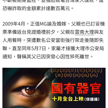
恐嚇詐取的金額累計達數百萬元。
2009年4月，正值MG論及婚嫁、父親也已訂妥機
票準備返台見證婚禮前夕，父親在
雲南大理
與友
人用餐時，突遭數名公安當街強行架走後隨即失
聯。直至同年5月7日，家屬才接獲大理市公安局
通知，聲稱其父已因突發心因性猝死離世。