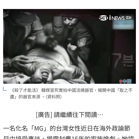
安局密室內遭黑警勒索並性侵，更在觸摸父親遺體時，
驚覺體內器官已被悉數強摘，現場疑點重重。
《殺了才能活》 韓媒冒死實拍中國活摘器官，揭開中國「取之不
盡」的器官來源 。(資料照)
[廣告] 請繼續往下閱讀…
一名化名「MG」的台灣女性近日在海外政論節
目中接受專訪，揭露封塵15年的家族慘劇。她控