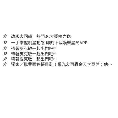
改版大回饋 熱門3C大獎接力送
一手掌握明星動態 即刻下載娛樂星聞APP
帶著皮克敏一起出門吧
PR
帶著皮克敏一起出門吧
PR
帶著皮克敏一起出門吧
PR
獨家／批曹雨婷帳目亂！楊光友再轟余天李亞萍：他們
工會跟演藝圈沒關