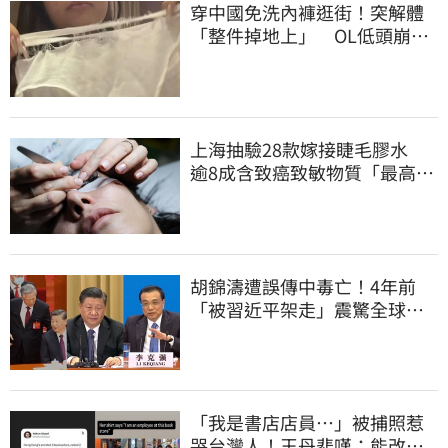
穿中國免洗內褲逛街！突解體
「整件掉地上」 OL低頭崩
潰：腰上剩鬆緊帶
上海抽驗28款嫁接睫毛膠水
逾8成含致癌致敏物質「最高超
標千倍」
胡錦濤遭誤傳中毒亡！4年前
「被習近平架走」震驚全球
李克強猝逝被挖
「我是書店店員⋯」被捕照惹
哭台灣人！王丹悲嘆：能改變