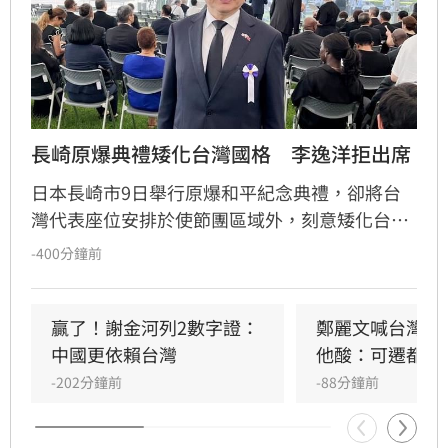
長崎原爆典禮矮化台灣國格　李逸洋拒出席
日本長崎市9日舉行原爆和平紀念典禮，卻將台
灣代表座位安排於使節團區域外，刻意矮化台灣
國格。駐日代表李逸洋對此表達強烈抗議與遺
-400分鐘前
憾，並拒絕出席典禮。李逸洋指出，長崎市政府
此舉不僅無視台灣主權與尊嚴，更淪為中國對台
法律戰的工具。他強調台灣長期熱愛和平，且台
贏了！謝金河列2數字證：
鄭麗文喊台灣不
日經貿與民間交流深厚，長崎市政府的親中舉動
中國更依賴台灣
他酸：可遷都重
背離兩國友好初衷。台灣雖曾透過外交途徑爭取
-202分鐘前
-88分鐘前
公平待遇，但對方執意矮化，我方因此決定降低
出席層級。李逸洋嚴正聲明，台灣是主權獨立國