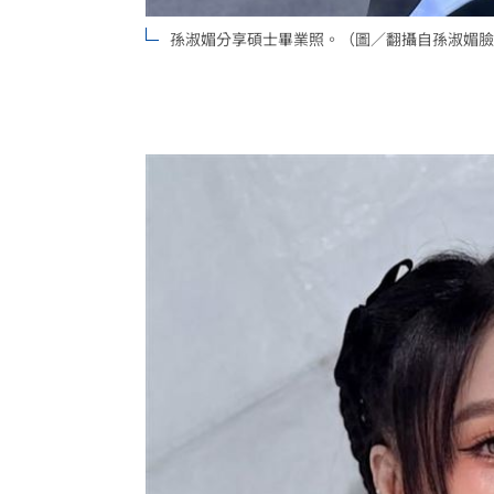
孫淑媚分享碩士畢業照。（圖／翻攝自孫淑媚臉