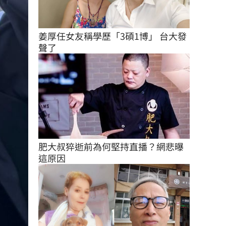
姜厚任女友稱學歷「3碩1博」 台大發
聲了
肥大叔猝逝前為何堅持直播？網悲曝
這原因