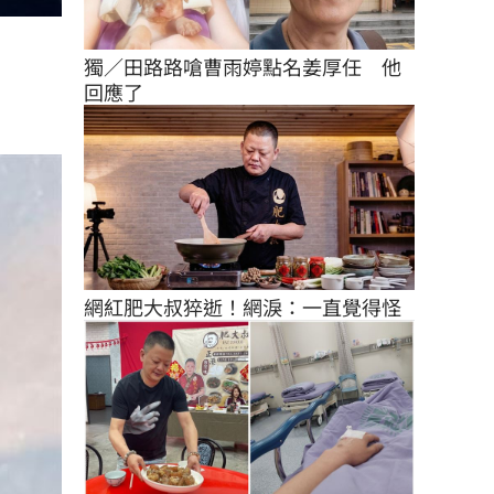
獨／田路路嗆曹雨婷點名姜厚任　他
回應了
網紅肥大叔猝逝！網淚：一直覺得怪