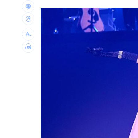
半導體與綠能雙箭頭！ 「它」霸氣狂賺
華許9月升息？ING：匯市在他與戰爭間
老後離婚財產怎麼分？ 丈夫退休金拒
「這餐飲集團」擺脫陰霾！上半年營收
台灣彩券開獎直播中
20:31
LIVE三立+24小時直播
15:27
三立iNEWS新聞台線上直播
18:00
商場戰國來臨 台中「頂奢大道」逐漸
台彩父親節推新刮刮樂千萬頭獎超「爸
「拍片人的多重宇宙」職涯論壇9/12登