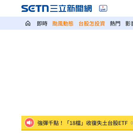
即時
颱風動態
台股怎投資
熱門
影
白海豚劇烈降雨來了 8縣市大雨特報開
特斯拉撞12車！目擊者：賓士擋下救好
姜厚任女友「3碩1博」爆造假！本人發
慈濟遭詐10億 AIT突發文打擊詐騙網笑
新北爆警匪追逐…轟4槍射3輪！破窗逮
強彈千點！「18檔」收復失土台股ETF
0