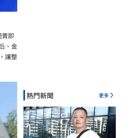
開賣即
后、金
，讓整
熱門新聞
更多