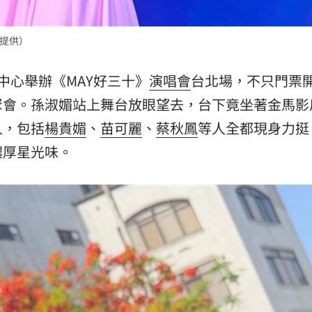
熱潮
10:00
樂提供）
15
中心舉辦《MAY好三十》
演唱會
台北場，不只門票
聚會。孫淑媚站上舞台放眼望去，台下竟坐著金馬影
人，包括
楊貴媚
、
苗可麗
、
蔡秋鳳
等人全都現身力挺
濃厚星光味。