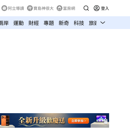
阿立導讀
寶島神很大
富房網
登入
兩岸
運動
財經
專題
新奇
科技
旅遊
汽車
寵物