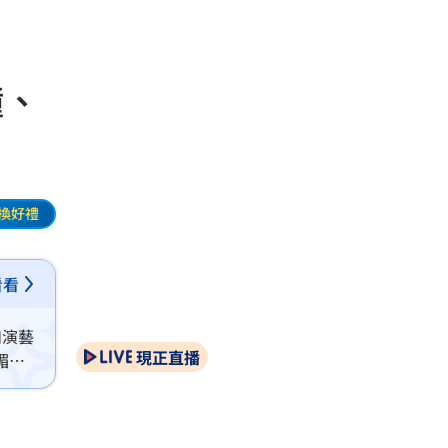
鐘、
換好禮
看看
如演藝
現正直播
媚、