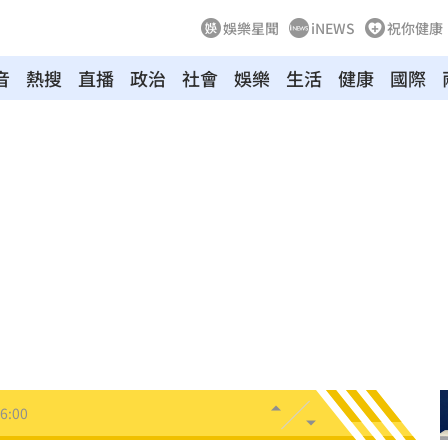
娛樂星聞
iNEWS
祝你健康
音
熱搜
直播
政治
社會
娛樂
生活
健康
國際
炸
06:40
多人
06:37
聲了
06:33
翻
06:09
毒駕
06:08
6:00