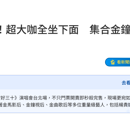
！
05:45
率曝
05:44
！超大咖全坐下面 集合金
炸鍋
05:43
新高
05:23
關稅
05:13
看新聞
5:05
去
一場
04:58
發聲
04:43
Y好三十》演唱會台北場，不只門票開賣即秒殺完售，現場更宛
著金馬影后、金鐘視后、金曲歌后等多位重量級藝人，包括楊貴
0%
04:20
除了滿滿回憶殺，更增添濃厚星光味。
04:17