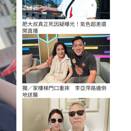
肥大叔真正死因疑曝光！氣色超差還
開直播
獨／家樓梯門口重摔　李亞萍路邊倒
地送醫