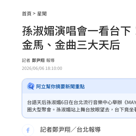
7月急跌觸底 高含積這幾檔受益人激增
首頁
星聞
白海豚海警範圍擴大！最新暴風圈侵襲
孫淑媚演唱會一看台下
慈濟遭詐10億 國民黨不認錯反嗆⋯網
金馬、金曲三大天后
就業意外爆冷！那指漲342點 標普500
美通過制裁案！川普可課俄國商品500%
記者
鄭尹翔
報導
2026/06/06 18:10:00
日本銀髮族瘋工作 逾4成想做到80歲
0
阿立幫你摘要新聞重點
解散統促黨？他曝翁曉玲一招：恐白忙
疫苗真相！蔣萬安嗆一句 謝金河痛心
台語天后孫淑媚6日在台北流行音樂中心舉辦《MA
圈大型聚會。孫淑媚站上舞台放眼望去，台下竟坐
股災這8檔規模逆勢創高 它最猛成長逾1
苗可麗、蔡秋鳳等人全都現身力挺，讓整場演唱會
記者鄭尹翔／台北報導
爆掛表妹當小三！表姊擅貼IG下場慘了