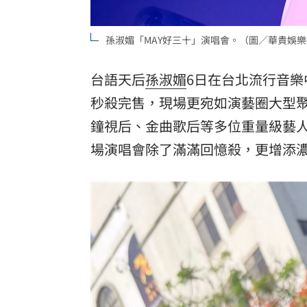
8國球員齊聚高雄 Formosa 7s掀足球
孫淑媚「MAY好三十」演唱會。（圖／華貴娛
理想混蛋號召粉絲跨海追星吃美食！
18:
台語天后
孫淑媚
6日在台北流行音樂
秒殺完售，現場更宛如演藝圈大型
鐘視后、金曲歌后等多位重量級藝
場演唱會除了滿滿回憶殺，更增添