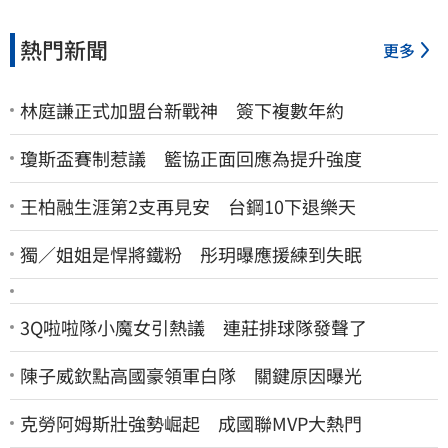
熱門新聞
更多
林庭謙正式加盟台新戰神 簽下複數年約
瓊斯盃賽制惹議 籃協正面回應為提升強度
王柏融生涯第2支再見安 台鋼10下退樂天
獨／姐姐是悍將鐵粉 彤玥曝應援練到失眠
3Q啦啦隊小魔女引熱議 連莊排球隊發聲了
陳子威欽點高國豪領軍白隊 關鍵原因曝光
克勞阿姆斯壯強勢崛起 成國聯MVP大熱門