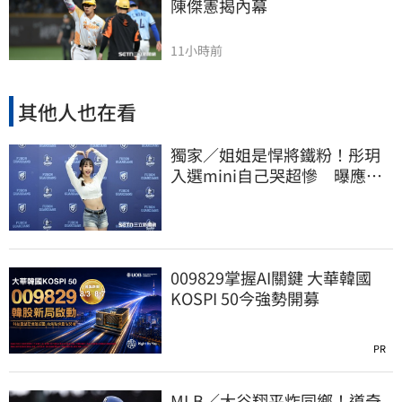
陳傑憲揭內幕
11小時前
其他人也在看
獨家／姐姐是悍將鐵粉！彤玥
入選mini自己哭超慘 曝應援
練到失眠
009829掌握AI關鍵 大華韓國
KOSPI 50今強勢開募
PR
MLB／大谷翔平炸同鄉！道奇