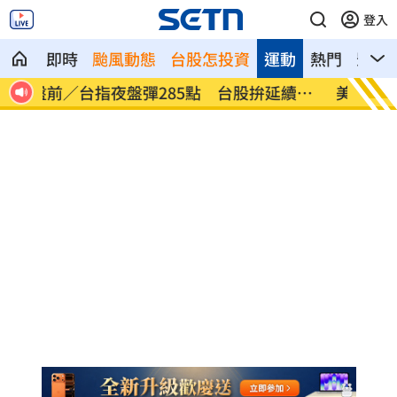
登入
即時
颱風動態
台股怎投資
運動
熱門
影音
續反
美股多收黑！道瓊跌464點 費半小漲39
今迎立
點