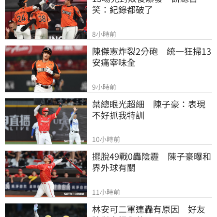
笑：紀錄都破了
8小時前
陳傑憲炸裂2分砲　統一狂掃13
安痛宰味全
9小時前
葉總眼光超細　陳子豪：表現
不好抓我特訓
10小時前
擺脫49戰0轟陰霾　陳子豪曝和
界外球有關
11小時前
林安可二軍連轟有原因　好友