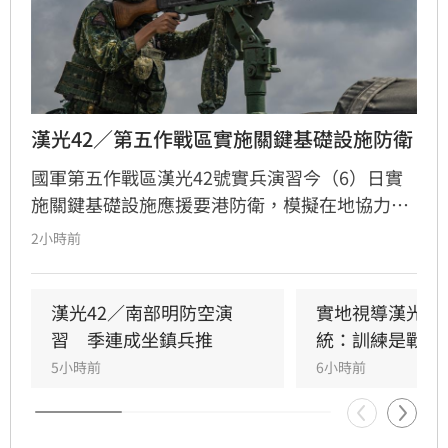
漢光42／第五作戰區實施關鍵基礎設施防衛
國軍第五作戰區漢光42號實兵演習今（6）日實
施關鍵基礎設施應援要港防衛，模擬在地協力者
襲擾港區重要設施，由港務警察先期應處，並依
2小時前
機制向第五作戰區請求應援，戰備部隊迅速投入
應援，驗證軍警消及海巡協同重要目標防護能
力。
漢光42／南部明防空演
實地視導漢光演
習　季連成坐鎮兵推
統：訓練是戰力
5小時前
6小時前