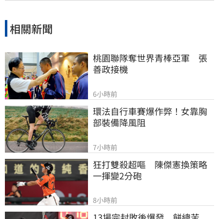
相關新聞
桃園聯隊奪世界青棒亞軍　張
善政接機
6小時前
環法自行車賽爆作弊！女靠胸
部裝備降風阻
7小時前
狂打雙殺超嘔　陳傑憲換策略
一揮變2分砲
8小時前
13場完封敗後爆發　餅總苦