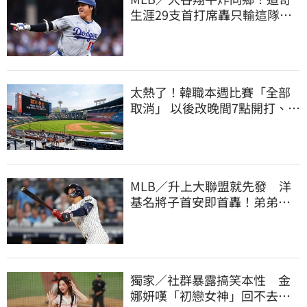
生涯29支首打席轟只輸這隊
友 一棒締3里程碑
太熱了！韓職本週比賽「全部
取消」 以後改晚間7點開打、增
冷卻時間
MLB／升上大聯盟就先發 洋
基名將子首安即首轟！弟弟小
聯盟同天炸裂
獨家／社群暴露搞笑本性 金
娜妍嘆「初戀女神」回不去！