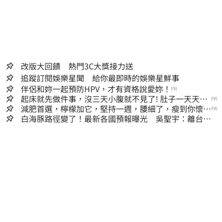
改版大回饋 熱門3C大獎接力送
追蹤訂閱娛樂星聞 給你最即時的娛樂星鮮事
伴侶和妳一起預防HPV，才有資格說愛妳！
PR
起床就先做件事，沒三天小腹就不見了! 肚子一天天變
PR
小！
減肥首選，檸檬加它，堅持一週，腰細了，瘦到你懷疑
PR
人生
白海豚路徑變了！最新各國預報曝光 吳聖宇：離台灣
又更近一點