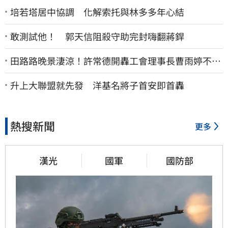
培若塔居中協調 化解索托與林多多年心結
敢測試他！ 郭天信阻殺守助完封嗨翻蔣銲
田路路晚景淒涼！許常德開轟工會理事長曹雨婷不忍
了：別只包紅包慰問
升上大聯盟就先發 洋基名將子首安即首轟
熱搜新聞
更多
漢光
國軍
國防部