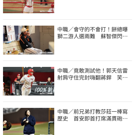
喊話想代言啤酒
中職／會守的不會打！餅總曝
獅二游人選兩難 蘇智傑閃到
腰最快下週歸隊
中職／竟敢測試他！郭天信雷
射肩守住完封嗨翻蔣銲 笑談
和鋼龍爭三振王
中職／前兄弟打教莎菈一棒寫
歷史 首安即首打席滿貫砲！
還是WPBL第一支