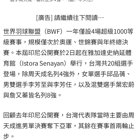
[廣告] 請繼續往下閱讀…
世界羽球聯盟
（BWF）一年僅設4場超級1000等
級賽事，規模僅次於奧運、世錦賽與年終總決
賽。本屆印尼公開賽於2日起在雅加達史納延體
育館（Istora Senayan）舉行，台灣共20組選手
登場，除周天成名列4強外，女單選手邱品蒨、
男雙選手李芳至與李芳任，以及混雙選手葉宏蔚
與詹又蓁皆名列8強。
回顧去年印尼公開賽，台灣代表隊當時主要由周
天成進男單決賽奪下亞軍，其餘在賽事首兩輪止
步。