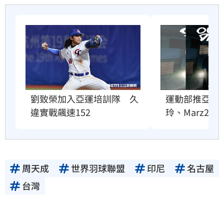
劉致榮加入亞運培訓隊　久
運動部推亞運
違實戰飆速152
玲、Marz23
周天成
世界羽球聯盟
印尼
名古屋
台灣