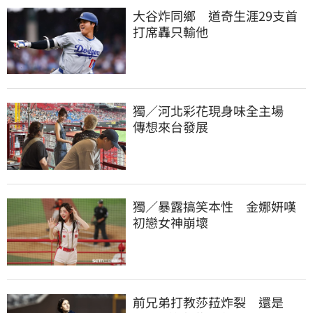
大谷炸同鄉　道奇生涯29支首
打席轟只輸他
獨／河北彩花現身味全主場　
傳想來台發展
獨／暴露搞笑本性　金娜妍嘆
初戀女神崩壞
前兄弟打教莎菈炸裂　還是