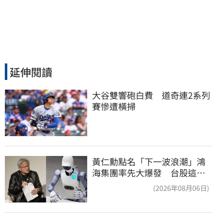
延伸閱讀
大谷雙響砲白費　道奇連2系列
賽慘遭橫掃
黃仁勳點名「下一波浪潮」鴻
海集團率先大爆發 台股這族
群全面噴出
(2026年08月06日)