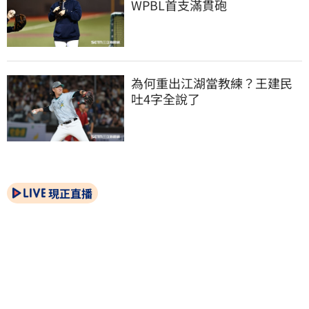
WPBL首支滿貫砲
為何重出江湖當教練？王建民
吐4字全說了
現正直播