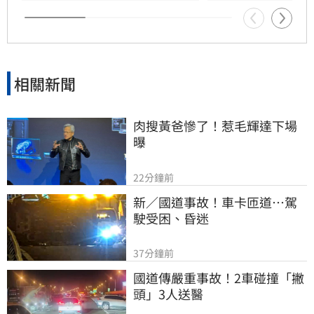
開力挺輝達，不僅影響市場信心，更牽動台廠AI
供應鏈的資金板塊。專家提醒，未來擁有實質業
績護體的台廠，才有望在劇烈洗牌中脫穎而出。
投資人需保持冷靜，審慎評估市場波動風險。
相關新聞
肉搜黃爸慘了！惹毛輝達下場
曝
22分鐘前
新／國道事故！車卡匝道…駕
駛受困、昏迷
37分鐘前
國道傳嚴重事故！2車碰撞「撇
頭」3人送醫