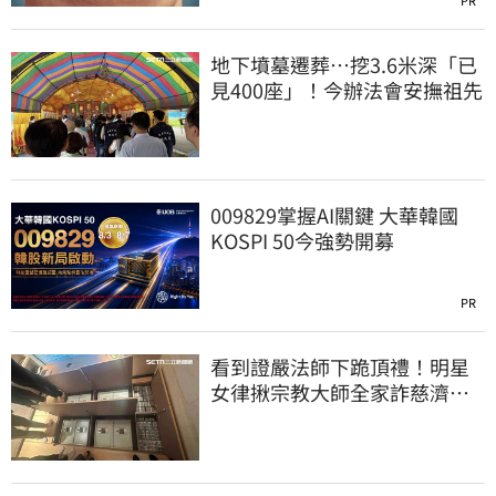
地下墳墓遷葬…挖3.6米深「已
見400座」！今辦法會安撫祖先
009829掌握AI關鍵 大華韓國
KOSPI 50今強勢開募
PR
看到證嚴法師下跪頂禮！明星
女律揪宗教大師全家詐慈濟…
全家爽睡黃金堆