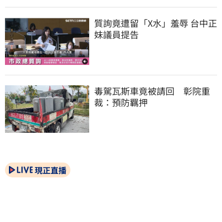
質詢竟遭留「X水」羞辱 台中正
妹議員提告
毒駕瓦斯車竟被請回　彰院重
裁：預防羈押
現正直播