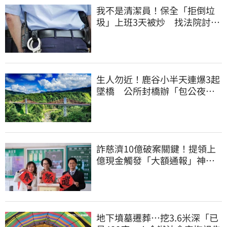
我不是清潔員！保全「拒倒垃
圾」上班3天被炒 找法院討公
道結果出爐
生人勿近！鹿谷小半天連爆3起
墜橋 公所封橋辦「包公夜
審」替亡魂伸冤
詐慈濟10億破案關鍵！提領上
億現金觸發「大額通報」神鬼
律師遭擊落內幕
地下墳墓遷葬…挖3.6米深「已