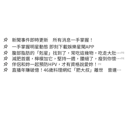
新聞事件即時更新 所有消息一手掌握！
一手掌握明星動態 即刻下載娛樂星聞APP
腹部脂肪的「剋星」找到了，常吃這幾物，吃走大肚
PR
囊，瘦出小蠻腰
減肥首選，檸檬加它，堅持一週，腰細了，瘦到你懷疑
PR
人生
伴侶和妳一起預防HPV，才有資格說愛妳！
PR
直播年賺破億！46歲料理網紅「肥大叔」離世 曾連播
17小時辛酸面曝