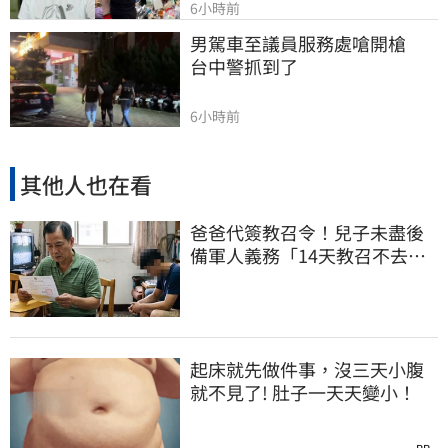
6小時前
男駕車至議員服務處嗆開槍　
台中警抓到了
6小時前
其他人也在看
爸爸代簽教召令！兒子未盡後
備軍人義務「14天教召不去」
換3個月刑期
起床就先做件事，沒三天小腹
就不見了! 肚子一天天變小！
PR