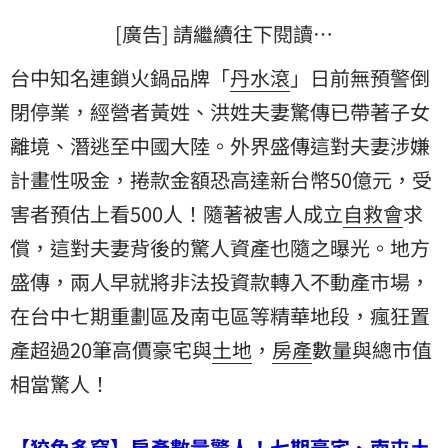
[廣告] 請繼續往下閱讀…
台中知名連鎖火鍋品牌「
丹水滾
」日前無預警倒
閉停業，經營者黃姓、洪姓夫妻驚傳已帶著子女
離境、潛逃至中國大陸。外界盛傳這對夫妻涉嫌
計畫性吸金，捲款金額恐高達新台幣50億元，受
害者預估上看500人！隨著被害人成立
自救會
求
償，這對夫妻背後的驚人資產也隨之曝光。地方
盛傳，兩人早就將非法投資款轉入不動產市場，
在台中七期重劃區及南屯區等精華地段，瘋狂置
產超過20筆高價豪宅與
土地
，
房產
數量與總市值
相當驚人！
【狡兔多窟】房產數量驚人！七期豪宅、南屯土