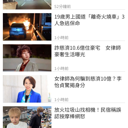
52分鐘前
19歲男上國道「離奇火燒車」3
人急逃保命
1小時前
詐慈濟10.6億住豪宅　女律師
豪奢生活曝光
1小時前
女律師為何騙到慈濟10億？李
怡貞驚揭身分
1小時前
放火垃圾山找相機！民宿稱誤
認按摩棒網怒