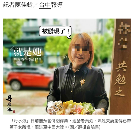
記者陳佳鈴／
台中
報導
也隨之曝光。地方盛傳，兩人早就將非法投資款轉入不
動產市場，在台中七期重劃區及南屯區等精華地段，瘋
狂置產超過 20 筆高價豪宅與土地，房產數量與總市值相
當
「丹水滾」日前無預警倒閉停業，經營者黃姓、洪姓夫妻驚傳已帶
著子女離境、潛逃至中國大陸。(圖／翻攝自臉書)