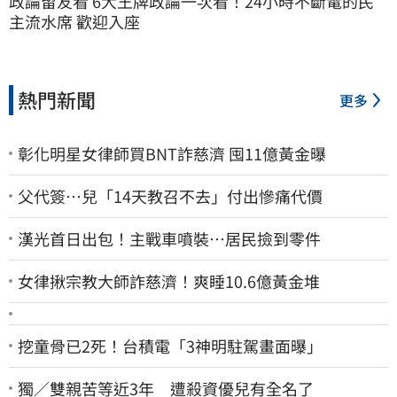
政論留友看 6大王牌政論一次看！24小時不斷電的民
主流水席 歡迎入座
熱門新聞
更多
彰化明星女律師買BNT詐慈濟 囤11億黃金曝
父代簽…兒「14天教召不去」付出慘痛代價
漢光首日出包！主戰車噴裝…居民撿到零件
女律揪宗教大師詐慈濟！爽睡10.6億黃金堆
挖童骨已2死！台積電「3神明駐駕畫面曝」
獨／雙親苦等近3年 遭殺資優兒有全名了