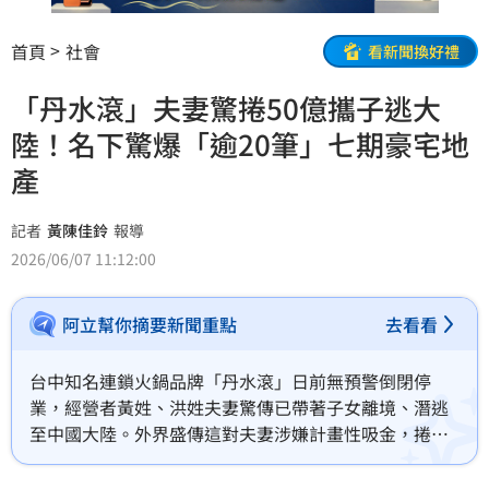
首頁
社會
看新聞換好禮
「丹水滾」夫妻驚捲50億攜子逃大
陸！名下驚爆「逾20筆」七期豪宅地
產
記者
黃陳佳鈴
報導
2026/06/07 11:12:00
阿立幫你摘要新聞重點
去看看
台中知名連鎖火鍋品牌「丹水滾」日前無預警倒閉停
業，經營者黃姓、洪姓夫妻驚傳已帶著子女離境、潛逃
至中國大陸。外界盛傳這對夫妻涉嫌計畫性吸金，捲款
金額恐高達新台幣 50 億元，受害者預估上看 500 人！
隨著被害人成立自救會求償，這對夫妻背後的驚人資產