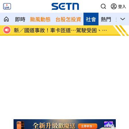
登入
即時
颱風動態
台股怎投資
社會
熱門
影音
物」
新／國道事故！車卡匝道…駕駛受困、昏
7縣市
迷
天