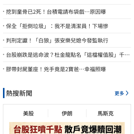
挖到童骨已2死！台積電請布袋戲…原因曝
保全「拒倒垃圾」：我不是清潔員！下場慘
判刑定讞！「白狼」張安樂兒媳今發監執行
台股崩跌是逃命波？杜金龍點名「這檔權值股」千萬
別長抱
膠帶封屍董座！兇手竟是2寶爸…幸福照曝
熱搜新聞
更多
美股
伊朗
馬斯克