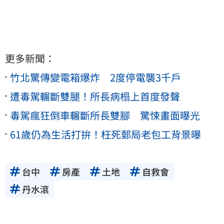
更多新聞：
竹北驚傳變電箱爆炸 2度停電襲3千戶
遭毒駕輾斷雙腿！所長病榻上首度發聲
毒駕瘋狂倒車輾斷所長雙腳 驚悚畫面曝光
61歲仍為生活打拚！枉死郵局老包工背景曝
台中
房產
土地
自救會
丹水滾