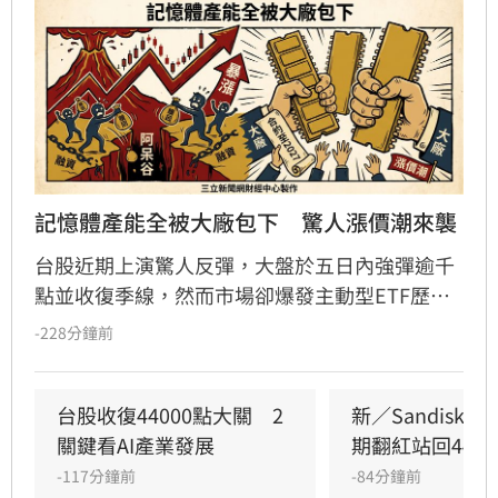
記憶體產能全被大廠包下　驚人漲價潮來襲
台股近期上演驚人反彈，大盤於五日內強彈逾千
點並收復季線，然而市場卻爆發主動型ETF歷史
級別的贖回潮，許多散戶因恐慌而在低檔急殺脫
-228分鐘前
手，淪為「賣在阿呆谷」的苦主。專家分析，台
股進入套牢深水區，個股震盪劇烈，投資人應審
慎應對。產業方面，記憶體受惠於AI需求爆發，
台股收復44000點大關　2
新／Sandisk
三星與美光產能遭鎖定至2027年，引發終端產品
關鍵看AI產業發展
期翻紅站回4400
漲價潮。此外，AI晶片戰局出現轉折，馬斯克公
-117分鐘前
-84分鐘前