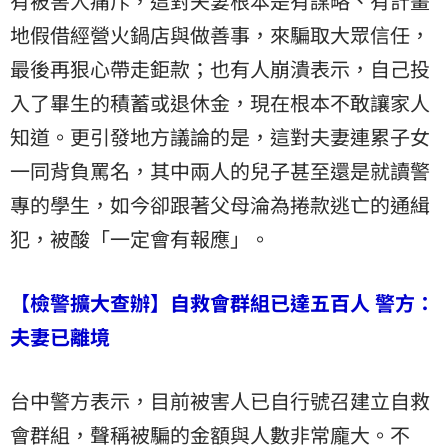
有被害人痛斥，這對夫妻根本是有謀略、有計畫
地假借經營火鍋店與做善事，來騙取大眾信任，
最後再狠心帶走鉅款；也有人崩潰表示，自己投
入了畢生的積蓄或退休金，現在根本不敢讓家人
知道。更引發地方議論的是，這對夫妻連累子女
一同背負罵名，其中兩人的兒子甚至還是就讀警
專的學生，如今卻跟著父母淪為捲款逃亡的通緝
犯，被酸「一定會有報應」。
【檢警擴大查辦】自救會群組已達五百人 警方：
夫妻已離境
台中警方表示，目前被害人已自行號召建立自救
會群組，聲稱被騙的金額與人數非常龐大。不