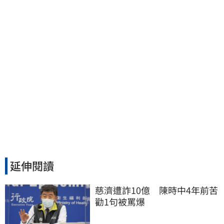
延伸閱讀
慈濟遭詐10億　陳時中4年前苦
勸1句被罵爆