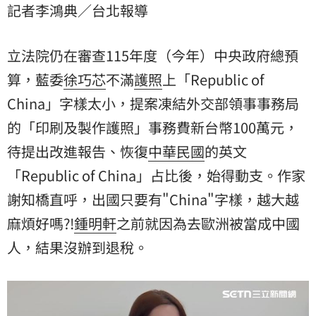
記者李鴻典／台北報導
知橋直呼，出國只要有"China"字樣，越大越麻煩好嗎?!
鍾明軒之前就因為去歐洲被當成中國人，結果沒辦到退
稅。
立法院仍在審查115年度（今年）中央政府總預
算，藍委
徐巧芯
不滿
護照
上「Republic of
China」字樣太小，提案凍結外交部領事事務局
的「印刷及製作護照」事務費新台幣100萬元，
待提出改進報告、恢復
中華民國
的英文
「Republic of China」占比後，始得動支。作家
謝知橋
直呼，出國只要有"China"字樣，越大越
麻煩好嗎?!
鍾明軒
之前就因為去歐洲被當成中國
人，結果沒辦到退稅。