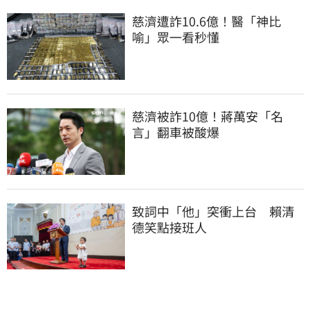
慈濟遭詐10.6億！醫「神比
喻」眾一看秒懂
慈濟被詐10億！蔣萬安「名
言」翻車被酸爆
致詞中「他」突衝上台　賴清
德笑點接班人