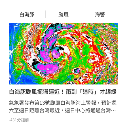
白海豚
颱風
海警
白海豚颱風擺盪逼近！雨到「這時」才趨緩
氣象署發布第13號颱風白海豚海上警報，預計週
六至週日距離台灣最近，週日中心將通過台灣北
方海面。受颱風外圍環流影響，北台灣與西半部
-431分鐘前
降雨增多，北部山區恐有顯著雨勢，需防範坍方