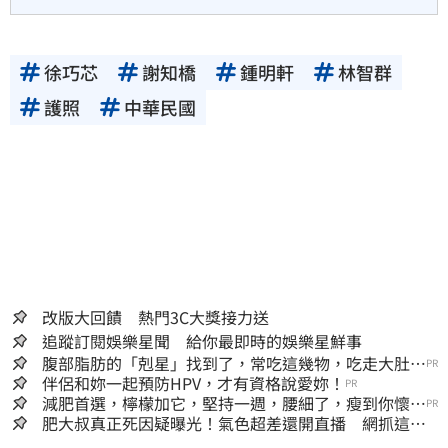
徐巧芯
謝知橋
鍾明軒
林智群
護照
中華民國
改版大回饋 熱門3C大獎接力送
追蹤訂閱娛樂星聞 給你最即時的娛樂星鮮事
腹部脂肪的「剋星」找到了，常吃這幾物，吃走大肚
PR
囊，瘦出小蠻腰
伴侶和妳一起預防HPV，才有資格說愛妳！
PR
減肥首選，檸檬加它，堅持一週，腰細了，瘦到你懷疑
PR
人生
肥大叔真正死因疑曝光！氣色超差還開直播 網抓這一
點超不合理