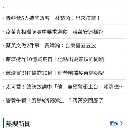
轟藍營5人造謠政客 林楚茵：出來道歉！
疫苗真相曝陳實中要求道歉 蔣萬安這樣說
蔡英文做2件事 黃暐瀚：台東變五五波
慈濟遭詐10億買疫苗！他點出更麻煩的問題
慈濟買BNT被詐10億！藍昔嗆擋疫苗網朝聖
太可愛！總統致詞中「他」無預警衝上台 賴清德笑
喊：卸任再交棒給你
營養午餐「廚餘給弱勢吃」？蔣萬安回應了
熱搜新聞
更多