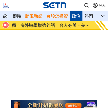
登入
即時
颱風動態
台股怎投資
政治
熱門
影音
30
獨／海外遊學增強外語 台人夯英、美、
長尾獼
加
因