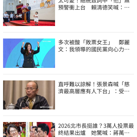
太可愛！總統致詞中「他」無
預警衝上台 賴清德笑喊：卸
任再交棒給你
多次被酸「敗票女王」 鄭麗
文：我領導的國民黨向心力
強、支持度非常高
直呼難以諒解！張景森喊「慈
濟最高層應有人下台」：受害
者是捐款的大眾
2026北市長挺誰？3萬人投票最
終結果出爐 她驚喊：蔣萬安