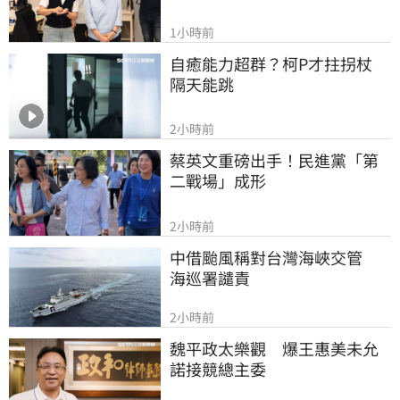
1小時前
自癒能力超群？柯P才拄拐杖　
隔天能跳
2小時前
蔡英文重磅出手！民進黨「第
二戰場」成形
2小時前
中借颱風稱對台灣海峽交管　
海巡署譴責
2小時前
魏平政太樂觀　爆王惠美未允
諾接競總主委