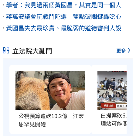
學者：我見過兩個黃國昌，其實是同一個人
蔣萬安議會玩戰鬥陀螺 醫點破關鍵轟噁心
黃國昌失去最珍貴、最脆弱的道德審判人設
立法院大亂鬥
更多
白提案砍6.6
公視預算遭砍10.2億　江宏
理站可能關門
恩罕見開砲