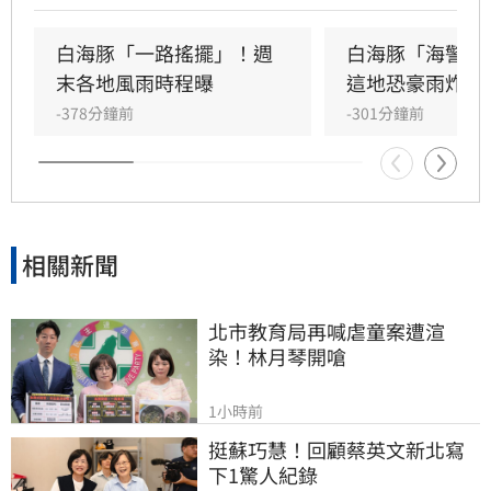
落石。風力方面，北部及沿海地區陣風強勁。氣
象署特別提醒，宜花東地區位於背風側，未來兩
白海豚「一路搖擺」！週
白海豚「海警範
天恐出現38度極端高溫，請留意焚風與熱傷害。
末各地風雨時程曝
這地恐豪雨炸2
-378分鐘前
-301分鐘前
相關新聞
北市教育局再喊虐童案遭渲
染！林月琴開嗆
1小時前
挺蘇巧慧！回顧蔡英文新北寫
下1驚人紀錄