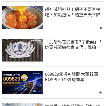
超神減肥神器！橘子不要直接
吃，加點這個！體重天天下降
PR
「別想躲在受害者3字後面」！
她要慈濟給社會交代：誰拍板
付10.6億
009829掌握AI關鍵 大華韓國
KOSPI 50今強勢開募
PR