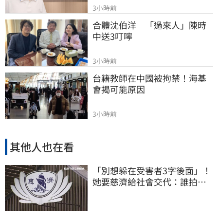
3小時前
合體沈伯洋　「過來人」陳時
中送3叮嚀
3小時前
台籍教師在中國被拘禁！海基
會揭可能原因
3小時前
其他人也在看
「別想躲在受害者3字後面」！
她要慈濟給社會交代：誰拍板
付10.6億