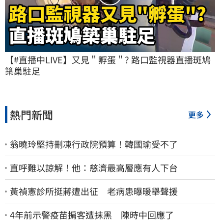
【#直播中LIVE】又見＂孵蛋＂? 路口監視器直播斑鳩
築巢駐足
熱門新聞
更多
翁曉玲堅持刪凍行政院預算！韓國瑜受不了
直呼難以諒解！他：慈濟最高層應有人下台
黃禎憲診所挺蔣遭出征 老病患曝暖舉聲援
4年前示警疫苗掮客遭抹黑 陳時中回應了