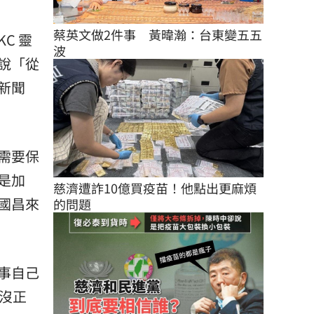
蔡英文做2件事　黃暐瀚：台東變五五
C 靈
波
說「從
新聞
需要保
是加
慈濟遭詐10億買疫苗！他點出更麻煩
國昌來
的問題
事自己
沒正