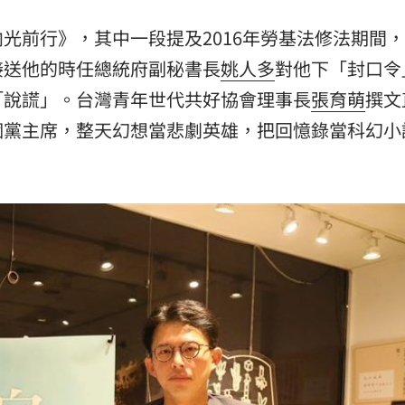
懂事
00:12
光前行》，其中一段提及2016年勞基法修法期間
接送他的時任總統府副秘書長
姚人多
對他下「封口令
「說謊」。台灣青年世代共好協會理事長
張育萌
撰文
打點
23:59
個黨主席，整天幻想當悲劇英雄，把回憶錄當科幻小
23:53
成形
12:00
」氣
12:00
場！
10:30