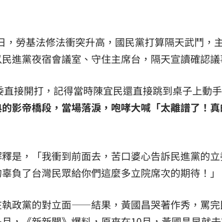
26日，勞基法修法衝突升高，國民黨打算隔天武鬥，
以民進黨夜宿會議室、守住主席台，隔天宣讀確認議
立委直接開打，記得當時陳宜民還直接跳到桌子上動
典的影帝橋段，當場落淚，咆哮大喊「太離譜了！真
解釋是，「我衝到前面去，苦口婆心告訴民進黨的立
的辜負了台灣民眾給你們這麼多立院席次的期待！」
在執政黨的對立面——結果，黃國昌哭著作秀，罵完
月，《新新聞》爆料，原來在10月，黃國昌早就去