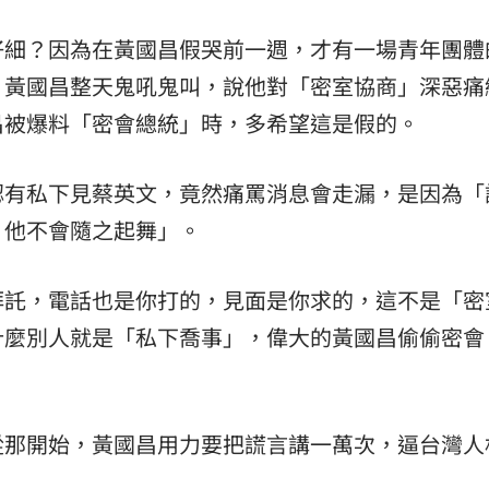
仔細？因為在黃國昌假哭前一週，才有一場青年團體
。黃國昌整天鬼吼鬼叫，說他對「密室協商」深惡痛
昌被爆料「密會總統」時，多希望這是假的。
認有私下見蔡英文，竟然痛罵消息會走漏，是因為「
，他不會隨之起舞」。
拜託，電話也是你打的，見面是你求的，這不是「密
什麼別人就是「私下喬事」，偉大的黃國昌偷偷密會
從那開始，黃國昌用力要把謊言講一萬次，逼台灣人