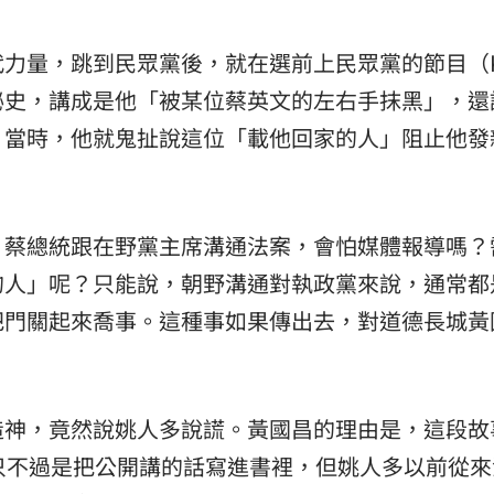
力量，跳到民眾黨後，就在選前上民眾黨的節目（K
秘史，講成是他「被某位蔡英文的左右手抹黑」，還
」當時，他就鬼扯說這位「載他回家的人」阻止他發
，蔡總統跟在野黨主席溝通法案，會怕媒體報導嗎？
的人」呢？只能說，朝野溝通對執政黨來說，通常都
把門關起來喬事。這種事如果傳出去，對道德長城黃
造神，竟然說姚人多說謊。黃國昌的理由是，這段故
只不過是把公開講的話寫進書裡，但姚人多以前從來