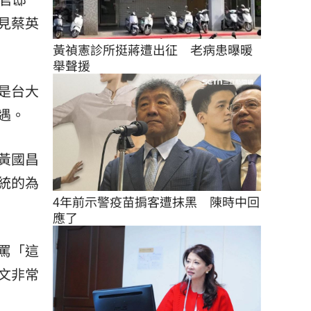
見蔡英
黃禎憲診所挺蔣遭出征　老病患曝暖
舉聲援
是台大
遇。
黃國昌
統的為
4年前示警疫苗掮客遭抹黑　陳時中回
應了
罵「這
文非常