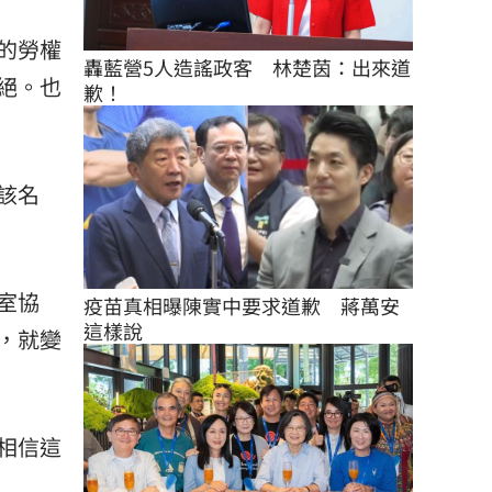
的勞權
轟藍營5人造謠政客　林楚茵：出來道
絕。也
歉！
該名
室協
疫苗真相曝陳實中要求道歉　蔣萬安
這樣說
，就變
相信這