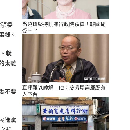
翁曉玲堅持刪凍行政院預算！韓國瑜
主張委
受不了
事錄。
手。
就
的太離
直呼難以諒解！他：慈濟最高層應有
委不要
人下台
民進黨
官邸