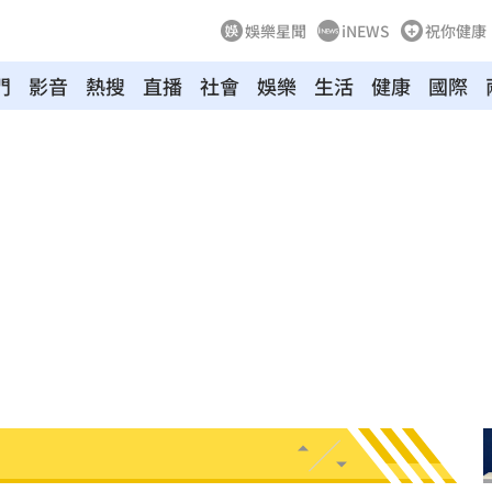
娛樂星聞
iNEWS
祝你健康
門
影音
熱搜
直播
社會
娛樂
生活
健康
國際
:53
報酬
01:45
！
01:20
物
01:17
！
01:03