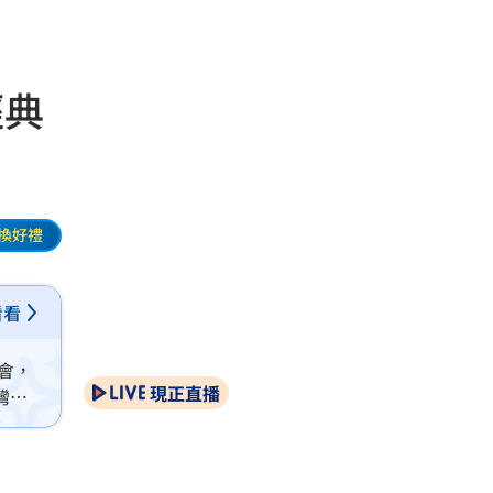
經典
換好禮
看看
會，
現正直播
灣青
憶錄