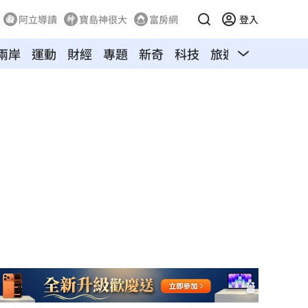
阿立導讀
寶島神很大
富房網
登入
兩岸
運動
財經
專題
新奇
科技
旅遊
汽車
寵物