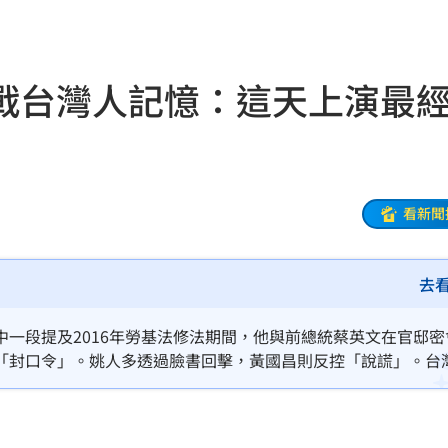
47
油
00:43
戰台灣人記憶：這天上演最
擊
00:41
0萬
00:36
、加
00:31
看新聞
原因
00:26
去
槓警
00:23
一段提及2016年勞基法修法期間，他與前總統蔡英文在官邸密
「封口令」。姚人多透過臉書回擊，黃國昌則反控「說謊」。台
鎮濤
00:22
失憶好嗎？他更批評，一個黨主席，整天幻想當悲劇英雄，把回
趨緩
00:19