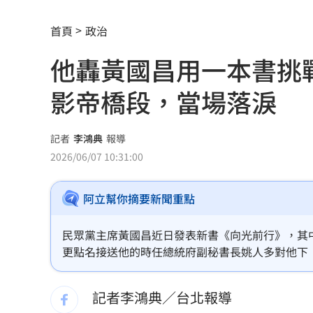
慈濟遭詐10.6億元！全款拿回解方曝
00:
首頁
政治
稱龍蝦咬完就吐 爆李世宗要信徒喝精
他轟黃國昌用一本書挑
樂天女孩淚揭往事 愛意表達障礙遭重
影帝橋段，當場落淚
一張百萬太貴！他公開高價股買法：賺3
獨／海外遊學增強外語 台人夯英、美
記者
李鴻典
報導
2026/06/07 10:31:00
長尾獼猴失控狂襲居民！官方追查異常
阿立幫你摘要新聞重點
伊波拉失控！專家憂病毒恐已突變
00:23
飲料空盒找嘸地方丟 騎車咬著遭攔查
民眾黨主席黃國昌近日發表新書《向光前行》，其中
更點名接送他的時任總統府副秘書長姚人多對他下
63歲章小蕙吐露心聲：後悔當年嫁給鍾
年世代共好協會理事長張育萌撰文直呼，我們都沒
當科幻小說來寫，也實在不簡單。
記者李鴻典／台北報導
白海豚颱風擺盪逼近！雨到「這時」才