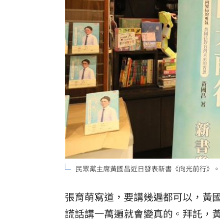
8國球員齊聚高雄 Formosa 7s掀足球
理想混蛋號召粉絲跨海追星吃美食！
18:
民眾黨主席黃國昌近日發表新書《向光前行》。
張育萌寫道，要講幾遍都可以，黃
謊話講一萬遍就會變真的。拜託，