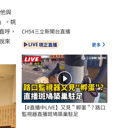
，他與
」。姚
直呼，
CH54三立新聞台直播
說來
現正直播
更多
【#直播中LIVE】又見＂孵蛋＂? 路口
監視器直播斑鳩築巢駐足