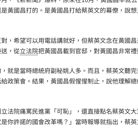
還是黃國昌打的。是黃國昌打給蔡英文的幕僚，說想
反對，希望可以用電話講就好，但蔡英文念在黃國昌
接送，從
立法院
把黃國昌載到官邸，對黃國昌非常禮
的，就是當時總統府副秘姚人多。而且，蔡英文聽完
話給政策會。結果，黃國昌假惺惺制止，說他理解總
到立法院痛罵民進黨「可恥」，還直接點名蔡英文大
就是你許諾的國會改革嗎？」當時報導就指出，蔡英