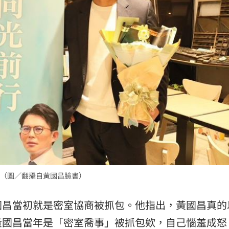
熱潮
10:00
15
（圖／翻攝自黃國昌臉書）
國昌當初就是密室協商被抓包。他指出，黃國昌真的
黃國昌當年是「密室喬事」被抓包欸，自己惱羞成怒