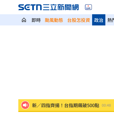
即時
颱風動態
台股怎投資
政治
熱
賓士S500擋浩劫！車主這話暖哭全網
01
台股暴跌誰最能扛 高含金這幾檔繳正
Q2獲利年增221% 愛普*EPS衝4.18元
宏福苑大火調查出爐！菸頭引燃施工雜
定投10年翻逾5倍 這檔吸引存股族卡位
新／四指齊揚！台指期飆破500點
00:48