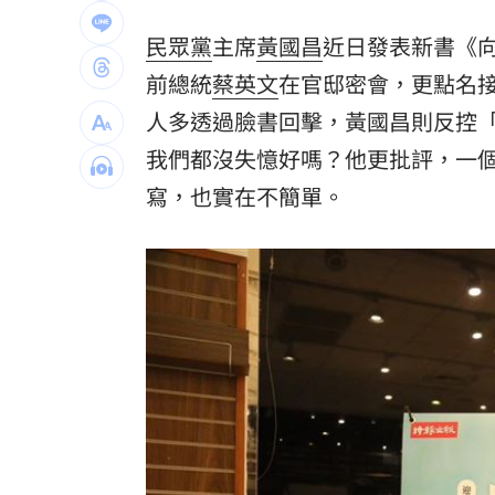
最遺憾童年記憶空白 禹菡：當年真不
民眾黨
主席
黃國昌
近日發表新書《向
每股配12.8元的它 Ｑ2營收曝光
00:00
前總統
蔡英文
在官邸密會，更點名
人多透過臉書回擊，黃國昌則反控
連續2場安打！ 林安可掃二壘打貢獻1
我們都沒失憶好嗎？他更批評，一
歐洲避暑天堂失守！地中海熱到像溫泉
寫，也實在不簡單。
台灣彩券開獎直播中
20:31
LIVE三立+24小時直播
15:27
三立iNEWS新聞台線上直播
18:00
商場戰國來臨 台中「頂奢大道」逐漸
台彩父親節推新刮刮樂千萬頭獎超「爸
「拍片人的多重宇宙」職涯論壇9/12登