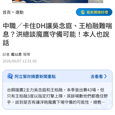
首頁
運動
看新聞換好禮
中職／卡住DH讓吳念庭、王柏融難喘
息？洪總談魔鷹守備可能！本人也說
話
記者
戴以柔
報導
2026/06/07 12:31:00
阿立幫你摘要新聞重點
去看看
台鋼雄鷹2主力吳念庭和王柏融，本季皆出賽43場，但
只有王柏融3度以指定打擊上陣，其餘場數他們都擔任野
手，談到是否有讓洋砲魔鷹下場守備的可能性，總教練
洪一中、一軍守備跑壘統籌教練鄧蒔陽和魔鷹本人都發
表看法。