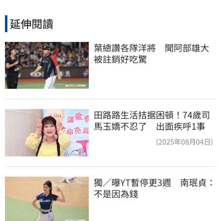
延伸閱讀
葉總讚各隊洋將　聞阿部雄大
被註銷好吃驚
田路路生活拮据困頓！74歲司
馬玉嬌不忍了 出面疾呼1事
(2025年08月04日)
獨／曝YT暫停更3週　南珉貞：
不是因為錢