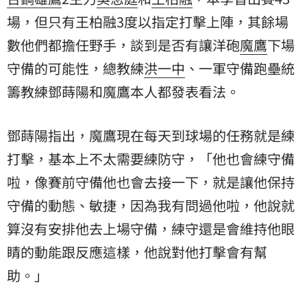
場，但只有王柏融3度以指定打擊上陣，其餘場
數他們都擔任野手，談到是否有讓洋砲
魔鷹
下場
守備的可能性，總教練
洪一中
、一軍守備跑壘統
籌教練鄧蒔陽和魔鷹本人都發表看法。
鄧蒔陽指出，魔鷹現在每天到球場的任務就是練
打擊，基本上不太需要練防守，「他也會練守備
啦，像賽前守備他也會去接一下，就是讓他保持
守備的動態、敏捷，因為我有問過他啦，他說就
算沒有安排他去上場守備，練守還是會維持他眼
睛的動能跟反應這樣，他說對他打擊會有幫
助。」