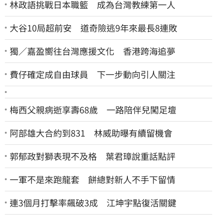
林政語挑戰日本職籃 成為台灣教練第一人
大谷10局超前安 道奇險逃9年來最長8連敗
獨／嘉盈嚮往台灣應援文化 香港跨海追夢
費仔確定成自由球員 下一步動向引人關注
梅西父親病逝享壽68歲 一路陪伴兒闖足壇
阿部雄大合約到831 林威助曝有續留機會
郭郁政對獅表現不及格 葉君璋說重話點評
一軍不是來跑龍套 餅總對新人不手下留情
連3個月打擊率飆破3成 江坤宇點復活關鍵