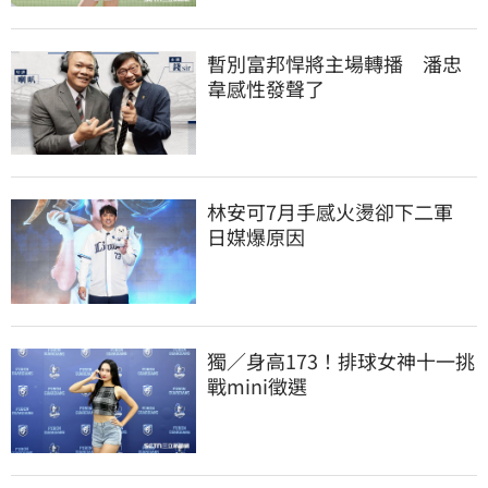
暫別富邦悍將主場轉播　潘忠
韋感性發聲了
林安可7月手感火燙卻下二軍　
日媒爆原因
獨／身高173！排球女神十一挑
戰mini徵選