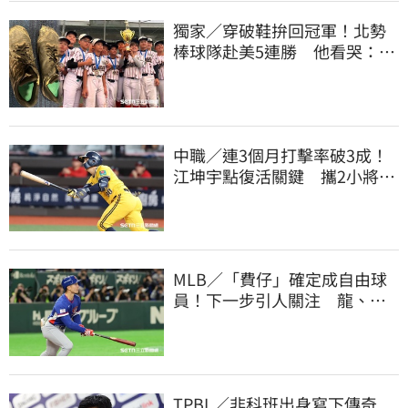
獨家／穿破鞋拚回冠軍！北勢
棒球隊赴美5連勝 他看哭：台
灣囡仔的韌性
中職／連3個月打擊率破3成！
江坤宇點復活關鍵 攜2小將赴
美特訓見成效
MLB／「費仔」確定成自由球
員！下一步引人關注 龍、獅
都曾表態想網羅
TPBL／非科班出身寫下傳奇