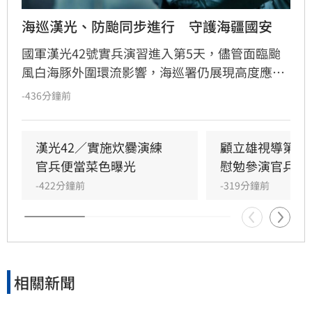
海巡漢光、防颱同步進行　守護海疆國安
國軍漢光42號實兵演習進入第5天，儘管面臨颱
風白海豚外圍環流影響，海巡署仍展現高度應變
能力，在兼顧防颱整備的同時，順利完成關鍵設
-436分鐘前
施防護、據點部署、側翼警戒及諮詢組進駐等重
要操演課目。
漢光42／實施炊爨演練　
顧立雄視導第三
官兵便當菜色曝光
慰勉參演官兵辛
-422分鐘前
-319分鐘前
相關新聞