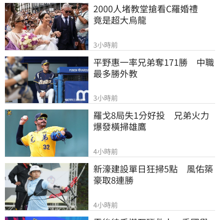
2000人堵教堂搶看C羅婚禮　
竟是超大烏龍
3小時前
平野惠一率兄弟奪171勝　中職
最多勝外教
3小時前
羅戈8局失1分好投　兄弟火力
爆發橫掃雄鷹
4小時前
新濠建設單日狂掃5點　風佑築
豪取8連勝
4小時前