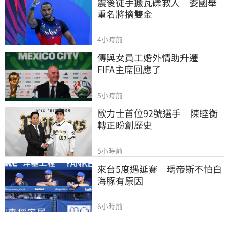
震後徒手搬瓦礫救人　委國舉
重名將摘雙金
4小時前
傳與女員工婚外情助升遷　
FIFA主席回應了
5小時前
歐力士首位92號選手　陳睦衡
轉正盼創歷史
5小時前
來台5度遇延賽　瑪帝斯不怕白
海豚有原因
6小時前