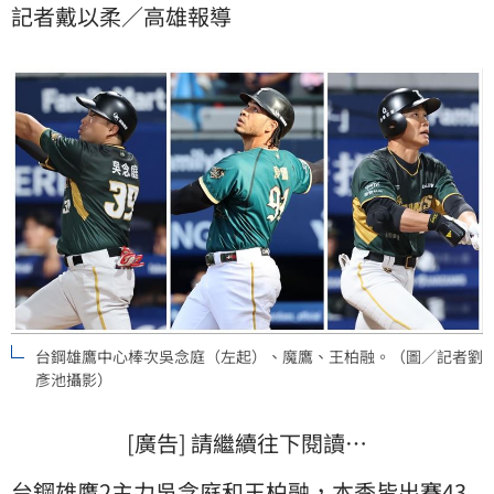
記者戴以柔／高雄報導
台鋼雄鷹中心棒次吳念庭（左起）、魔鷹、王柏融。（圖／記者劉
彥池攝影）
[廣告] 請繼續往下閱讀…
台鋼雄鷹
2主力
吳念庭
和
王柏融
，本季皆出賽43