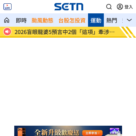
登入
即時
颱風動態
台股怎投資
運動
熱門
影音
甩法奪
2026盲眼龍婆5預言中2個「這項」牽涉台
陽台內
灣