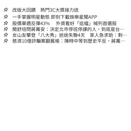
改版大回饋 熱門3C大獎接力送
一手掌握明星動態 即刻下載娛樂星聞APP
股價單週反彈43% 外資看好「這檔」喊列首選股
簡舒培問蔣萬安：決定北市停班停課的人，到底是台北
市長，還是氣象署？
女山友攀登「八大秀」迷途失聯4天 家人急求助：剩我
媽還沒找到
慈濟10億詐騙案翻舊帳：陳時中等到歷史平反，蔣萬安
償還2022政治利息