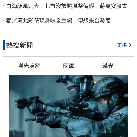
白海豚風雨大！北市沒放颱風整備假 蔣萬安臉書遭
網友灌爆：標準在哪？
獨／河北彩花現身味全主場 傳想來台發展
熱搜新聞
更多
漢光演習
國軍
漢光