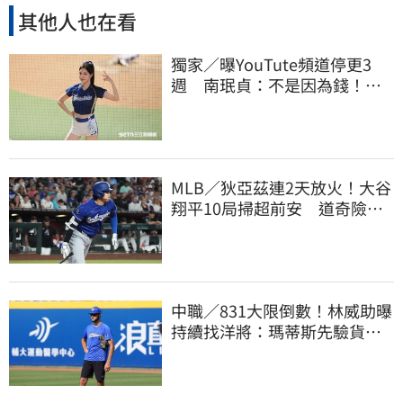
其他人也在看
獨家／曝YouTute頻道停更3
週 南珉貞：不是因為錢！粉
絲這句讓她不放棄
MLB／狄亞茲連2天放火！大谷
翔平10局掃超前安 道奇險逃9
年來最長8連敗
中職／831大限倒數！林威助曝
持續找洋將：瑪蒂斯先驗貨、
威哥神會再試