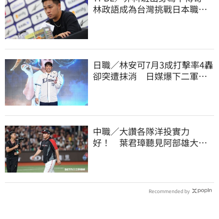
林政語成為台灣挑戰日本職籃
教練第一人
日職／林安可7月3成打擊率4轟
卻突遭抹消 日媒爆下二軍背
後原因
中職／大讚各隊洋投實力
好！ 葉君璋聽見阿部雄大被
註銷好吃驚
Recommended by