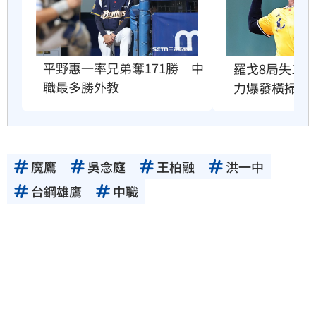
平野惠一率兄弟奪171勝　中
羅戈8局失1
職最多勝外教
力爆發橫掃雄
魔鷹
吳念庭
王柏融
洪一中
台鋼雄鷹
中職