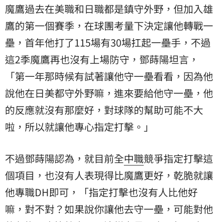
魔鷹過去在美職和日職都是鎮守外野，但加入雄
鷹的第一個賽季，在球團考量下決定讓他轉戰一
壘，首年他打了115場有30場扛起一壘手，不過
這2季魔鷹再也沒有上場防守，鄧蒔陽坦言，
「第一年那時候有試著讓他守一壘看看，因為他
說他在日美都守外野嘛，進來要給他守一壘，他
的反應就沒有那麼好，對球隊的幫助可能不大
啦，所以就讓他專心指定打擊。」
不過鄧蒔陽認為，就目前全
中職
競爭指定打擊這
個項目，也沒有人表現得比魔鷹更好，乾脆就讓
他專職DH即可，「指定打擊也沒有人比他好
嘛，對不對？如果說你讓他去守一壘，可能對他