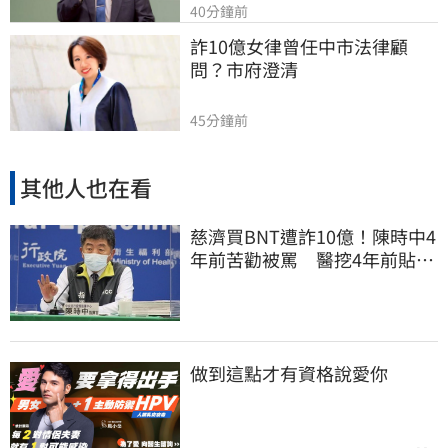
40分鐘前
詐10億女律曾任中市法律顧
問？市府澄清
45分鐘前
其他人也在看
慈濟買BNT遭詐10億！陳時中4
年前苦勸被罵 醫挖4年前貼
文：藍白全翻車
做到這點才有資格說愛你