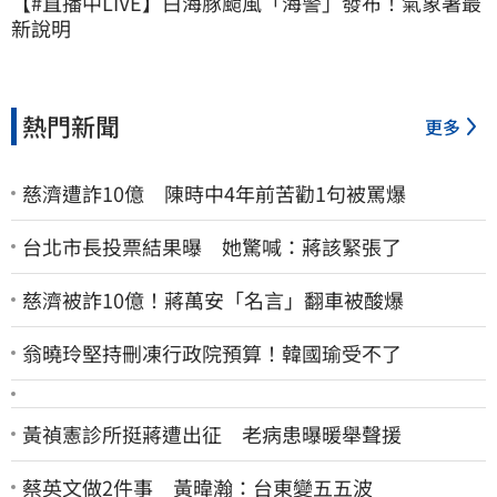
【#直播中LIVE】白海豚颱風「海警」發布！氣象署最
新說明
熱門新聞
更多
慈濟遭詐10億 陳時中4年前苦勸1句被罵爆
台北市長投票結果曝 她驚喊：蔣該緊張了
慈濟被詐10億！蔣萬安「名言」翻車被酸爆
翁曉玲堅持刪凍行政院預算！韓國瑜受不了
黃禎憲診所挺蔣遭出征 老病患曝暖舉聲援
蔡英文做2件事 黃暐瀚：台東變五五波