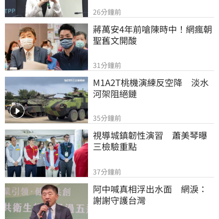
26分鐘前
蔣萬安4年前嗆陳時中！網瘋朝
聖舊文開酸
31分鐘前
M1A2T桃機演練反空降　淡水
河架阻絕鏈
35分鐘前
視導城鎮韌性演習　蕭美琴曝
三檢驗重點
37分鐘前
阿中喊真相浮出水面　網淚：
謝謝守護台灣