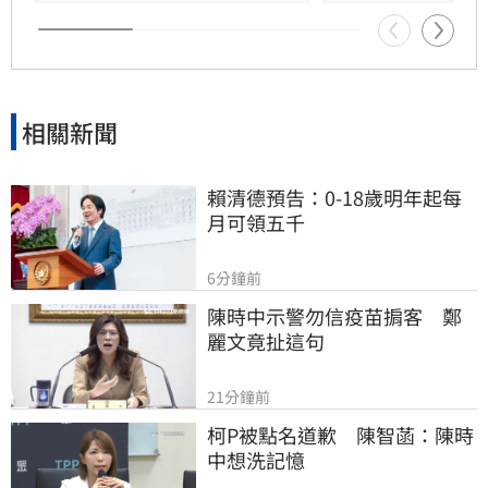
iPhone。此價格調整反映全球記憶體供需失衡，
恐進一步推高蘋果全系列產品定價，引發市場高
度關注。
相關新聞
賴清德預告：0-18歲明年起每
月可領五千
6分鐘前
陳時中示警勿信疫苗掮客　鄭
麗文竟扯這句
21分鐘前
柯P被點名道歉　陳智菡：陳時
中想洗記憶