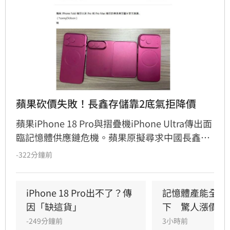
蘋果砍價失敗！長鑫存儲靠2底氣拒降價
蘋果iPhone 18 Pro與摺疊機iPhone Ultra傳出面
臨記憶體供應鏈危機。蘋果原擬尋求中國長鑫存
儲（CXMT）降低DRAM採購成本，卻因AI需求推
-322分鐘前
升記憶體價格，遭長鑫拒絕降價。長鑫憑藉中國
市場龐大訂單及高產能底氣，報價甚至與三星、
SK海力士相當。受記憶體成本飆升影響，市場預
iPhone 18 Pro出不了？傳
記憶體產能全被
測iPhone 18 Pro售價恐漲至1299美元，摺疊機
因「缺這貨」
下　驚人漲價潮
更可能突破2000美元大關，成為史上最貴
-249分鐘前
3小時前