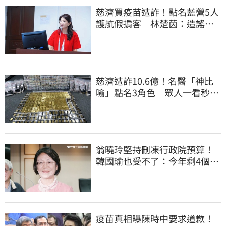
慈濟買疫苗遭詐！點名藍營5人
護航假掮客 林楚茵：造謠政
客出來道歉
慈濟遭詐10.6億！名醫「神比
喻」點名3角色 眾人一看秒懂
讚：好傳神
翁曉玲堅持刪凍行政院預算！
韓國瑜也受不了：今年剩4個月
你思考一下
疫苗真相曝陳時中要求道歉！