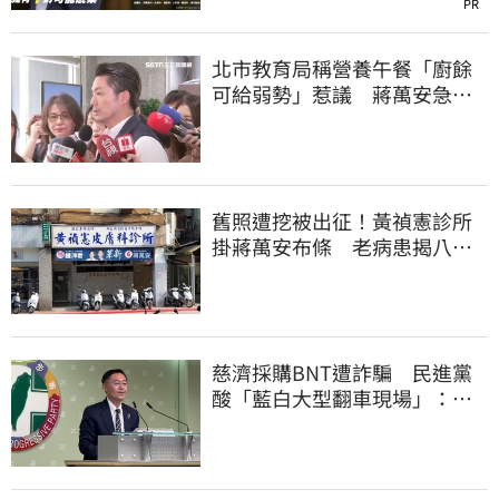
PR
北市教育局稱營養午餐「廚餘
可給弱勢」惹議 蔣萬安急
喊：不會這樣做
舊照遭挖被出征！黃禎憲診所
掛蔣萬安布條 老病患揭八仙
塵爆暖舉聲援
慈濟採購BNT遭詐騙 民進黨
酸「藍白大型翻車現場」：應
為無端抹黑道歉