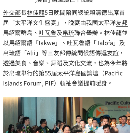
外交部
長
林佳龍
5日晚間陪同總統賴清德出席首
屆「太平洋文化盛宴」，晚宴由我國太平洋
友邦
馬紹爾群島
、
吐瓦魯
及
帛琉
聯合舉辦。林佳龍並
以馬紹爾語「Iakwe」、吐瓦魯語「Talofa」及
帛琉語「Alii」等三友邦傳統問候語傳遞友誼，
透過美食、音樂、舞蹈及文化交流，也為今年將
於帛琉舉行的第55屆太平洋島國論壇（Pacific
Islands Forum, PIF）領袖會議提前暖身。