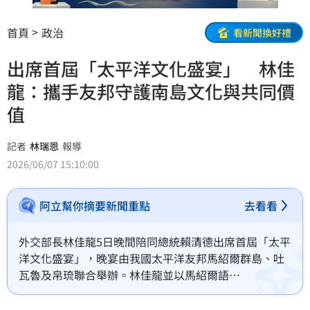
首頁
政治
看新聞換好禮
出席首屆「太平洋文化盛宴」 林佳
龍：攜手友邦守護南島文化與共同價
值
記者
林瑞恩
報導
2026/06/07 15:10:00
阿立幫你摘要新聞重點
去看看
外交部長林佳龍5日晚間陪同總統賴清德出席首屆「太平
洋文化盛宴」，晚宴由我國太平洋友邦馬紹爾群島、吐
瓦魯及帛琉聯合舉辦。林佳龍並以馬紹爾語
「Iakwe」、吐瓦魯語「Talofa」及帛琉語「Alii」等三
友邦傳統問候語傳遞友誼，透過美食、音樂、舞蹈及文