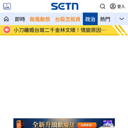
登入
即時
颱風動態
台股怎投資
政治
熱門
影音
期
小刀離婚台玻二千金林文晴！情變原因曝
新／白
光
曝