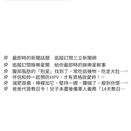
最即時的新聞話題 追蹤訂閱三立新聞網
追蹤訂閱娛樂星聞 給你最即時的娛樂星鮮事
腹部脂肪的「剋星」找到了，常吃這幾物，吃走大肚
PR
囊，瘦出小蠻腰
伴侶和妳一起預防HPV，才有資格說愛妳！
PR
減肥首選，檸檬加它，堅持一週，腰細了，瘦到你懷疑
PR
人生
爸爸代簽教召令！兒子未盡後備軍人義務「14天教召不
去」換3個月刑期