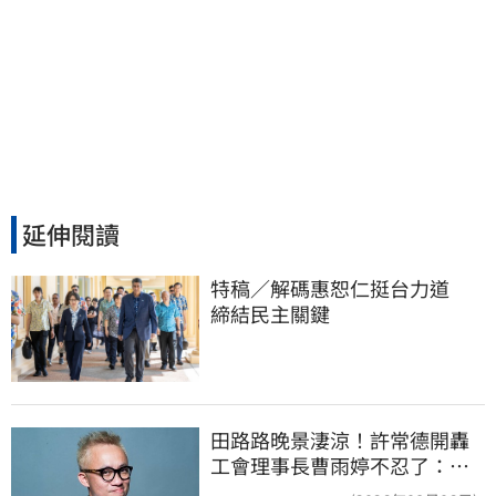
延伸閱讀
特稿／解碼惠恕仁挺台力道　
締結民主關鍵
田路路晚景淒涼！許常德開轟
工會理事長曹雨婷不忍了：別
只包紅包慰問