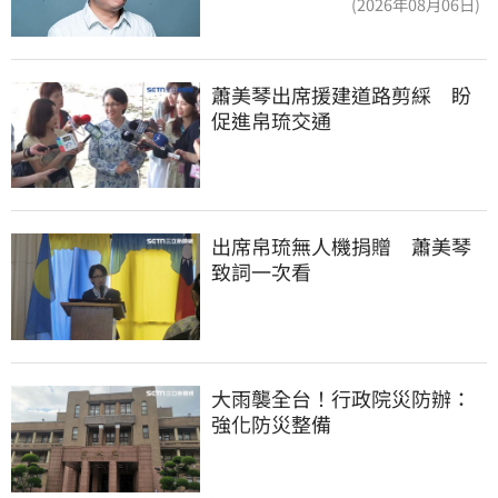
(2026年08月06日)
蕭美琴出席援建道路剪綵　盼
促進帛琉交通
出席帛琉無人機捐贈　蕭美琴
致詞一次看
大雨襲全台！行政院災防辦：
強化防災整備