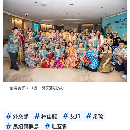
全場合影。（圖／外交部提供）
外交部
林佳龍
友邦
帛琉
馬紹爾群島
吐瓦魯