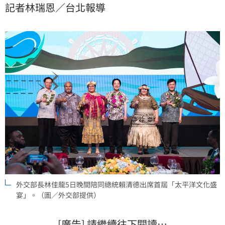
記者林瑞恩／台北報導
化交流，也為今年將於帛琉舉行的第55屆太平洋島國論
壇（Pacific Islands Forum, PIF）領袖會議提前暖身。
外交部長林佳龍5日晚間陪同總統賴清德出席首屆「太平洋文化盛
宴」。（圖／外交部提供）
[廣告] 請繼續往下閱讀…