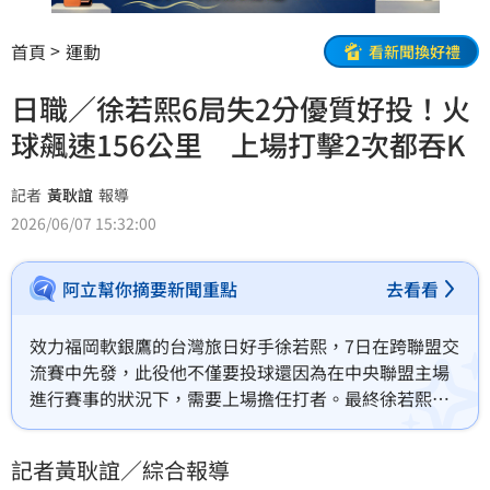
首頁
運動
看新聞換好禮
日職／徐若熙6局失2分優質好投！火
球飆速156公里 上場打擊2次都吞K
記者
黃耿誼
報導
2026/06/07 15:32:00
阿立幫你摘要新聞重點
去看看
效力福岡軟銀鷹的台灣旅日好手徐若熙，7日在跨聯盟交
流賽中先發，此役他不僅要投球還因為在中央聯盟主場
進行賽事的狀況下，需要上場擔任打者。最終徐若熙面
對橫濱DeNA灣星繳出6局失2分的優質先發，不過此役
無關勝敗，打擊則是2次都吞下三振。
記者黃耿誼／綜合報導