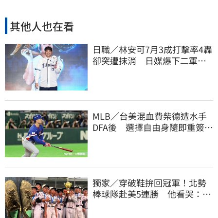
其他人也在看
日職／林安可7月3成打擊率4轟
卻突遭抹消 日媒爆下二軍背
後原因
MLB／台美混血費柴德遭水手
DFA後 選擇自由身隨即重簽加
盟3A
獨家／穿破鞋拚回冠軍！北勢
棒球隊赴美5連勝 他看哭：台
灣囡仔的韌性