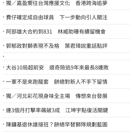
獨／嘉盈嚮往台灣應援文化 香港跨海追夢
費仔確定成自由球員 下一步動向引人關注
阿部雄大合約到831 林威助曝有續留機會
郭郁政對獅表現不及格 葉君璋說重話點評
大谷10局超前安 道奇險逃9年來最長8連敗
一軍不是來跑龍套 餅總對新人不手下留情
獨／河北彩花現身味全主場 傳想來台發展
連3個月打擊率飆破3成 江坤宇點復活關鍵
陳鏞基退休誰接班？餅總早替獅隊規劃藍圖