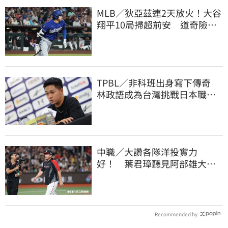
MLB／狄亞茲連2天放火！大谷
翔平10局掃超前安 道奇險逃9
年來最長8連敗
TPBL／非科班出身寫下傳奇
林政語成為台灣挑戰日本職籃
教練第一人
中職／大讚各隊洋投實力
好！ 葉君璋聽見阿部雄大被
註銷好吃驚
Recommended by