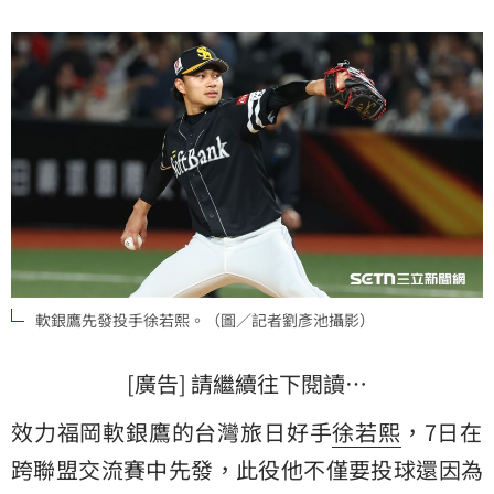
軟銀鷹先發投手徐若熙。（圖／記者劉彥池攝影）
[廣告] 請繼續往下閱讀…
效力福岡軟銀鷹的台灣旅日好手
徐若熙
，7日在
跨聯盟交流賽中先發，此役他不僅要投球還因為