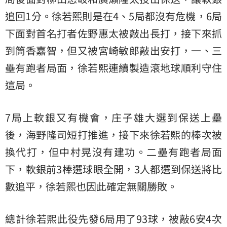
追回1分。徐若熙則是在4、5局都沒有危機，6局
下面對首名打者佐野惠太被敲出長打，接下來抓
到筒香嘉智，但又被宮崎敏郎敲出安打，一、三
壘有跑者局面，徐若熙連續製造滾地球順利守住
這局。
7局上軟銀又有機會，庄子雄大選到保送上壘
後，海野隆司短打推進，接下來徐若熙的棒次被
換代打，但中村晃沒有建功。二壘有跑者局面
下，軟銀前3棒選球眼全開，3人都選到保送將比
數追平，徐若熙也因此確定無關勝敗。
總計徐若熙此役先發6局用了93球，被敲6安4次