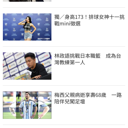
獨／身高173！排球女神十一挑
戰mini徵選
林政語挑戰日本職籃　成為台
灣教練第一人
梅西父親病逝享壽68歲　一路
陪伴兒闖足壇