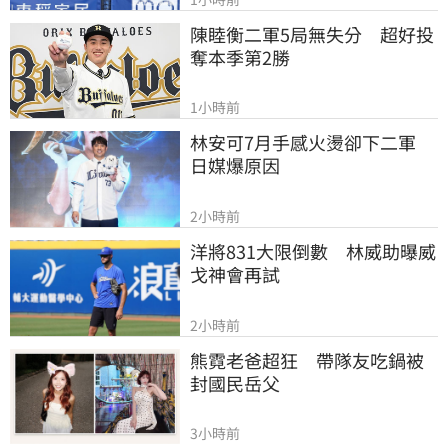
陳睦衡二軍5局無失分　超好投
奪本季第2勝
1小時前
林安可7月手感火燙卻下二軍　
日媒爆原因
2小時前
洋將831大限倒數　林威助曝威
戈神會再試
2小時前
熊霓老爸超狂　帶隊友吃鍋被
封國民岳父
3小時前