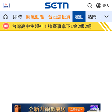
登入
即時
颱風動態
台股怎投資
運動
熱門
影音
回應
台灣高中生超神！這賽事拿下1金2銀2銅
二伯衣
笑