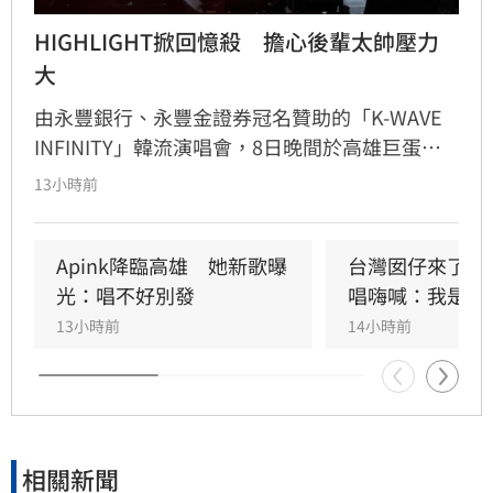
HIGHLIGHT掀回憶殺　擔心後輩太帥壓力
大
由永豐銀行、永豐金證券冠名贊助的「K-WAVE 
INFINITY」韓流演唱會，8日晚間於高雄巨蛋熱
力開唱，集結NEWBEAT、FLARE U、CRAVITY、
13小時前
Apink及HIGHLIGHT五組人氣韓星，從新生代團
體到韓流經典代表接力登台，滿場粉絲高舉手燈
熱情應援，尖叫與歡呼聲一路未停，最後由
Apink降臨高雄　她新歌曝
台灣囡仔來了　
HIGHLIGHT壓軸接管舞台，將現場氣氛推向最高
光：唱不好別發
唱嗨喊：我是誰
潮。
13小時前
14小時前
相關新聞