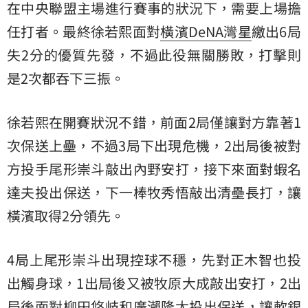
在中央聯盟主場進行賽事的狀況下，需要上場擔
任打者。最終徐若熙面對
橫濱DeNA灣星
繳出6局
失2分的優質先發，不過此役無關勝敗，打擊則
是2次都吞下三振。
徐若熙在開賽狀況不錯，前面2局僅讓對方靠著1
次保送上壘，不過3局下出現危機，2出局後被對
方投手尾形崇斗敲出內野安打，接下來面對蝦名
達夫投出保送，下一棒牧秀悟敲出清壘長打，讓
橫濱取得2分領先。
4局上尾形崇斗出現控球不穩，先對正木智也投
出觸身球，1出局後又被牧原大成敲出安打，2出
局後面對柳田悠岐和廣瀨隆太投出保送，讓軟銀