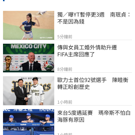
獨／曝YT暫停更3週　南珉貞：
不是因為錢
5分鐘前
傳與女員工婚外情助升遷　
FIFA主席回應了
8分鐘前
歐力士首位92號選手　陳睦衡
轉正盼創歷史
1小時前
來台5度遇延賽　瑪帝斯不怕白
海豚有原因
1小時前