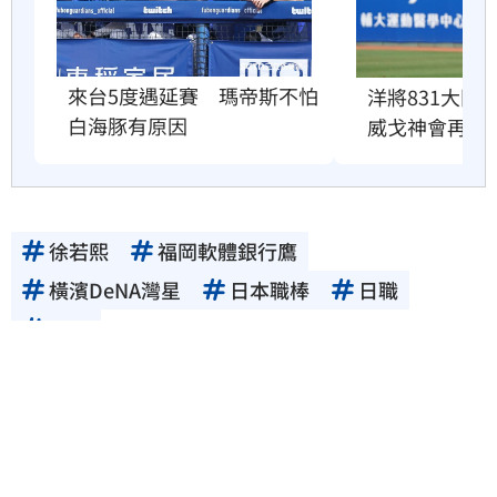
來台5度遇延賽　瑪帝斯不怕
洋將831大限
白海豚有原因
威戈神會再試
徐若熙
福岡軟體銀行鷹
橫濱DeNA灣星
日本職棒
日職
NPB