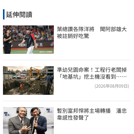
延伸閱讀
葉總讚各隊洋將　聞阿部雄大
被註銷好吃驚
準幼兒園命案！工程行老闆掉
「地基坑」挖土機沒看到…下
土石活埋他
(2026年08月09日)
暫別富邦悍將主場轉播　潘忠
韋感性發聲了