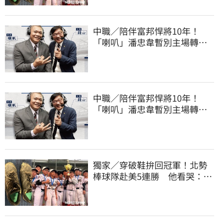
中職／陪伴富邦悍將10年！
「喇叭」潘忠韋暫別主場轉
播 感性發聲了
中職／陪伴富邦悍將10年！
「喇叭」潘忠韋暫別主場轉
播 感性發聲了
獨家／穿破鞋拚回冠軍！北勢
棒球隊赴美5連勝 他看哭：台
灣囡仔的韌性