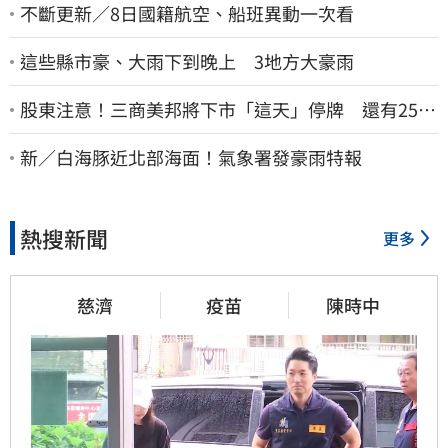
不斷更新／8日國籍航空、船班異動一次看
這些縣市豪、大雨下到晚上 3地方大豪雨
股東注意！三商美邦將下市「這天」停牌 還有252
名千張大戶
新／白海豚近北部海面！氣象署發豪雨特報
熱搜新聞
更多
慈濟
疫苗
陳時中