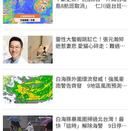
島8航班取消」 仁川返台班機
提前1天起飛
靈性大螯蝦跳缸亡！張元瀚猝
逝惹妻悲 愛貓心碎走：難過不
比我們少
白海豚外圍環流發威！強風豪
雨警告齊發 9地區風雨預測達
停班課標準
白海豚暴風圈掃過北台灣！最
快「這時」解除海警 9日停班