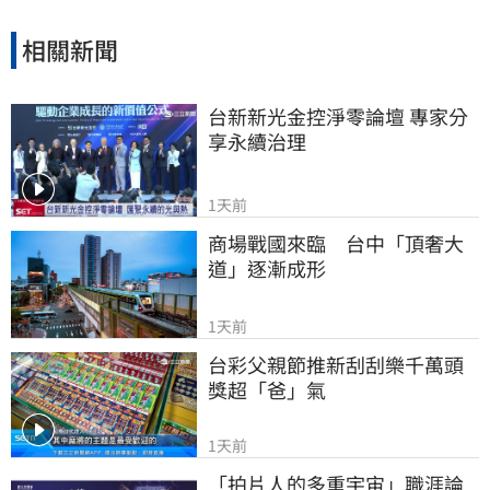
相關新聞
台新新光金控淨零論壇 專家分
享永續治理
1天前
商場戰國來臨　台中「頂奢大
道」逐漸成形
1天前
台彩父親節推新刮刮樂千萬頭
獎超「爸」氣
1天前
「拍片人的多重宇宙」職涯論