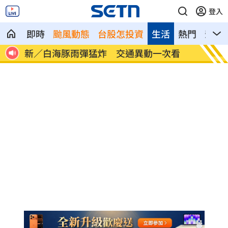
登入
即時
颱風動態
台股怎投資
生活
熱門
影音
發陸
新／白海豚雨彈猛炸 交通異動一次看
帶小三