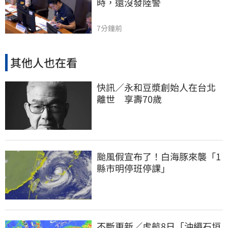
時，還沒發陸警
7分鐘前
其他人也在看
快訊／永和豆漿創始人在台北
離世 享壽70歲
颱風假宣布了！白海豚來襲「1
縣市明停班停課」
不斷更新／虎航8日「沖繩石垣