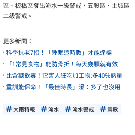
區、板橋區發出淹水一級警戒，五股區、土城區
二級警戒。
更多新聞：
科學抗老7招！「睡眠這時數」才能達標
「1常見食物」能防骨折！每天幾顆就有效
比含糖飲毒！它害人狂吃加工物:多40%熱量
重訓能保命！「最佳時長」曝：多了也沒用
大雨特報
淹水
淹水警戒
鶯歌