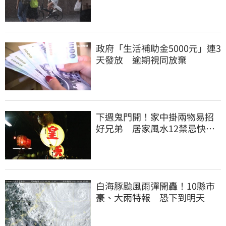
停課一覽
政府「生活補助金5000元」連3
天發放 逾期視同放棄
下週鬼門開！家中掛兩物易招
好兄弟 居家風水12禁忌快檢
查
白海豚颱風雨彈開轟！10縣市
豪、大雨特報 恐下到明天