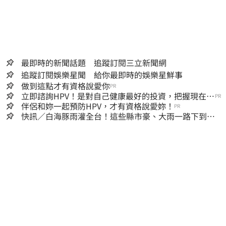
最即時的新聞話題 追蹤訂閱三立新聞網
追蹤訂閱娛樂星聞 給你最即時的娛樂星鮮事
做到這點才有資格說愛你
PR
立即諮詢HPV！是對自己健康最好的投資，把握現在不
PR
嫌晚！
伴侶和妳一起預防HPV，才有資格說愛妳！
PR
快訊／白海豚雨灌全台！這些縣市豪、大雨一路下到晚
上 3地方大豪雨