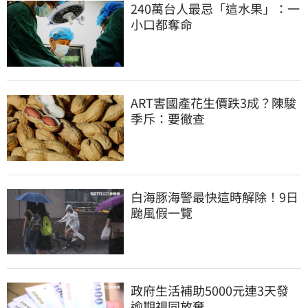
240萬台人最忌「這水果」：一
小口都奪命
ART害國產花生價跌3成？陳駿
季斥：要徹查
白海豚海警最快這時解除！9日
颱風假一覽
政府生活補助5000元連3天發 
逾期視同放棄