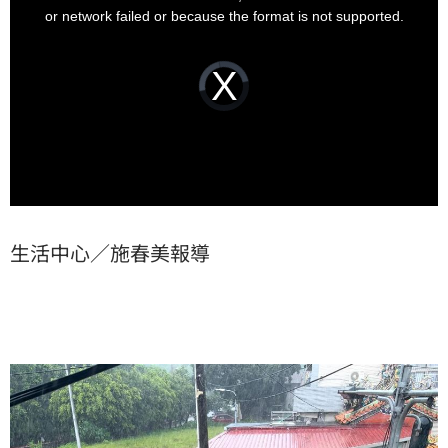
window.
or network failed or because the format is not supported.
Video
Player
is
loading.
生活中心／施春美報導