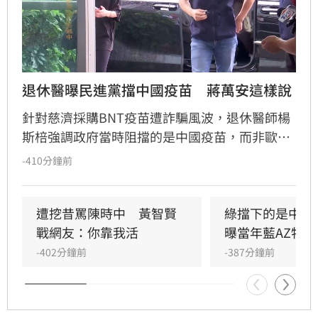
退休醫曝民進黨擋中國疫苗　蔣萬安這樣說
針對慈濟採購BNT疫苗遭詐騙風波，退休醫師楊
斯棓強調政府當時阻擋的是中國疫苗，而非歐美
疫苗。然而，台北市長蔣萬安則反駁，指出疫情
-410分鐘前
期間政府百般刁難民間企業與團體採購疫苗，造
成民眾慘痛經驗，此為客觀事實。
遭挖昔罵陳時中　黃智賢
綠擋下的是中國
戰網友：你靠我活
曝當年藍AZ特戰
-402分鐘前
-387分鐘前