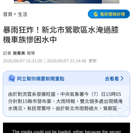
首頁
生活
看新聞換好禮
暴雨狂炸！新北市鶯歌區水淹過膝
機車族慘困水中
記者
施春美
報導
2026/06/07 16:31:00
2026/06/07 21:14:48
更新
阿立幫你摘要新聞重點
去看看
由於對流雲系發展旺盛，中央氣象署今（7）日15時05
分針對15縣市發布豪、大雨特報，雙北個多處出現積淹
水情況。有民眾驚呼，由於新北市雨勢過大，鶯歌區嚴
重淹水，一度水淹過膝，機車族還困黃水中，被迫牽車
前進。
This
is
a
The media could not be loaded, either because the server
modal