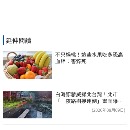
延伸閱讀
不只楊桃！這些水果吃多恐高
血鉀：害猝死
白海豚發威掃北台灣！北市
「一夜路樹接連倒」畫面曝
15米巨樹躺路中央
(2026年08月09日)