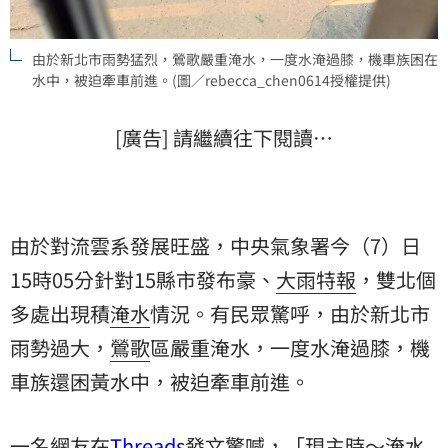
由於新北市雨勢猛烈，鶯歌嚴重淹水，一度水淹過膝，機車族困在
水中，被迫牽車前進。(圖／rebecca_chen0614授權提供)
[廣告] 請繼續往下閱讀…
由於對流雲系發展旺盛，中央氣象署今（7）日
15時05分針對15縣市發布豪、
大雨特報
，雙北個
多處出現積
淹水
情況。有民眾驚呼，由於新北市
雨勢過大，
鶯歌
區嚴重淹水，一度水淹過膝，機
車族還困黃水中，被迫牽車前進。
一名網友在
Threads
發文驚喊，「現主時～淹水