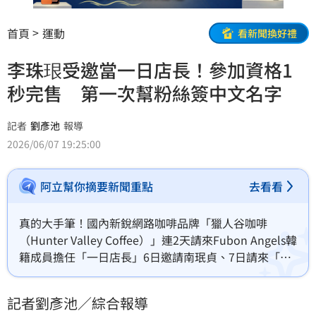
首頁
運動
看新聞換好禮
李珠珢受邀當一日店長！參加資格1
秒完售 第一次幫粉絲簽中文名字
記者
劉彥池
報導
2026/06/07 19:25:00
阿立幫你摘要新聞重點
去看看
真的大手筆！國內新銳網路咖啡品牌「獵人谷咖啡
（Hunter Valley Coffee）」連2天請來Fubon Angels韓
籍成員擔任「一日店長」6日邀請南珉貞、7日請來「珠
珠寶貝」李珠珢出席品牌6週年活動，「珠珠寶貝」的高
人氣讓粉絲擠滿桃園KIRI國際原住民族文創園區。
記者劉彥池／綜合報導