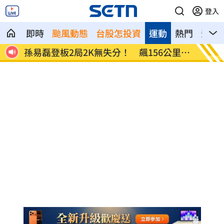
登入
即時
颱風動態
台股怎投資
運動
熱門
影音
單
孫易磊登板2局2K無失分！ 飆156公里火
直擊／
球
嗨翻