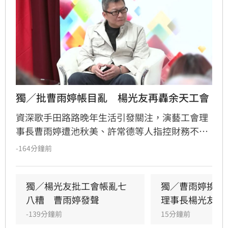
獨／批曹雨婷帳目亂　楊光友再轟余天工會
資深歌手田路路晚年生活引發關注，演藝工會理
事長曹雨婷遭池秋美、許常德等人指控財務不透
明及未照顧資深藝人，引發演藝圈軒然大波。針
-164分鐘前
對李亞萍提及余天過去經營工會的貢獻，前理事
長楊光友出面駁斥，澄清余天所屬工會與演藝工
會無關，更直言演藝圈工會林立現象混亂，強調
獨／楊光友批工會帳亂七
獨／曹雨婷挨轟
自己成立的台灣演藝人員協會運作順利，不願捲
八糟　曹雨婷發聲
理事長楊光友開
入紛爭。這場關於藝人工會權益與財務管理的爭
-139分鐘前
15分鐘前
議，隨著各界大咖發聲，讓演藝圈內部矛盾浮上