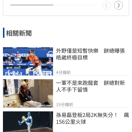
檯面，也凸顯了資深藝人照護制度的結構性問
題，引發社會廣泛關注與討論。
相關新聞
外野僅是短暫快樂　餅總曝張
皓崴終極目標
4分鐘前
一軍不是來跑龍套　餅總對新
人不手下留情
19分鐘前
孫易磊登板2局2K無失分！　飆
156公里火球