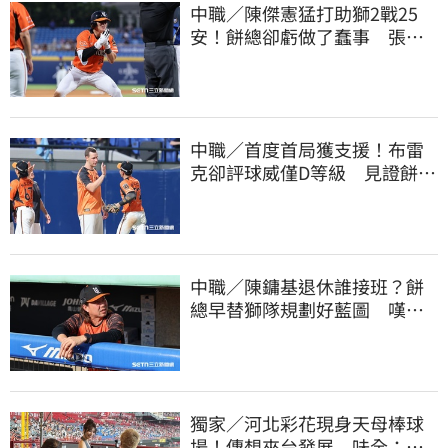
中職／陳傑憲猛打助獅2戰25
安！餅總卻虧做了蠢事 張翔
短打傷退不樂觀
中職／首度首局獲支援！布雷
克卻評球威僅D等級 見證餅總
400勝有感而發
中職／陳鏞基退休誰接班？餅
總早替獅隊規劃好藍圖 嘆新
生代安定感不足
獨家／河北彩花現身天母棒球
場！傳想來台發展 味全：歡