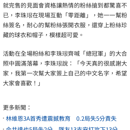
就完售的見面會資格讓熱情的粉絲搶到都驚喜不
已，李珠珢在現場互動「零距離」，她一一幫粉
絲簽名，耐心的幫粉絲張開衣服，還穿上粉絲珍
藏的球衣和帽子，模樣超可愛。
活動在全場粉絲和李珠珢齊喊「總冠軍」的大合
照中圓滿落幕，李珠珢說：「今天真的很感謝大
家，我第一次幫大家簽上自己的中文名字，希望
大家會喜歡！」
更多新聞：
林維恩3A首秀遭震撼教育 0.2局失5分責失
今井達也5局失2分 隊友13支安打攻下13分