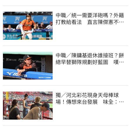
中職／統一需要洋砲嗎？外籍
打教給看法 直言陳傑憲不能
天天4安扛全隊
中職／陳鏞基退休誰接班？餅
總早替獅隊規劃好藍圖 嘆新
生代安定感不足
獨／河北彩花現身天母棒球
場！傳想來台發展 味全：歡
迎各界人士進場