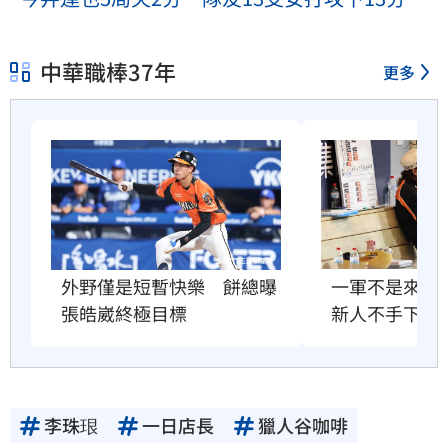
中華職棒37年
更多
外野僅是短暫快樂　餅總曝
一軍不是來跑
張皓崴終極目標
新人不手下留
李珠珢
一日店長
獵人谷咖啡