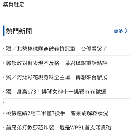
築巢駐足
熱門新聞
更多
獨／北勢棒球隊穿破鞋拚冠軍 台僑看哭了
郭郁政對獅表現不及格 葉君璋說重話點評
獨／河北彩花現身味全主場 傳想來台發展
獨／身高173！排球女神十一挑戰mini徵選
桃猿連續2場二軍僅3投手 曾豪駒解釋狀況
前兄弟打教莎菈炸裂 還是WPBL首支滿貫砲