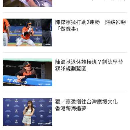
陳傑憲猛打助2連勝　餅總卻虧
「做蠢事」
陳鏞基退休誰接班？餅總早替
獅隊規劃藍圖
獨／嘉盈嚮往台灣應援文化　
香港跨海追夢