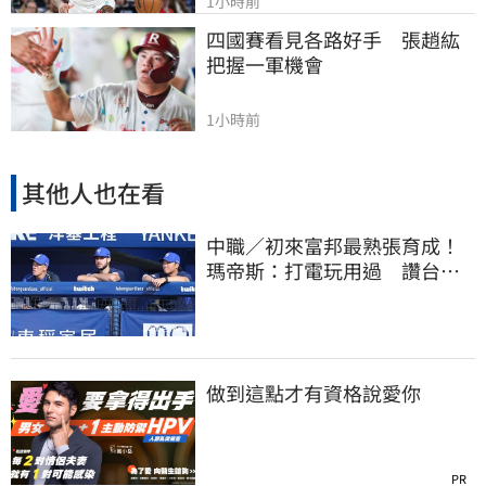
1小時前
四國賽看見各路好手　張趙紘
把握一軍機會
1小時前
其他人也在看
中職／初來富邦最熟張育成！
瑪帝斯：打電玩用過 讚台灣
麥當勞大勝美國
做到這點才有資格說愛你
PR