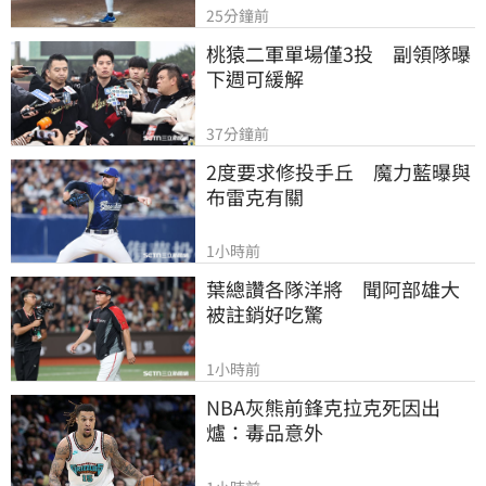
25分鐘前
桃猿二軍單場僅3投　副領隊曝
下週可緩解
37分鐘前
2度要求修投手丘　魔力藍曝與
布雷克有關
1小時前
葉總讚各隊洋將　聞阿部雄大
被註銷好吃驚
1小時前
NBA灰熊前鋒克拉克死因出
爐：毒品意外