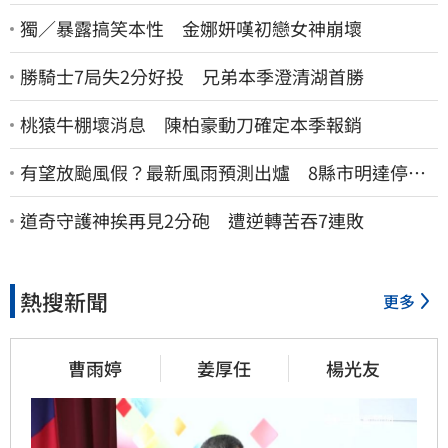
獨／暴露搞笑本性 金娜妍嘆初戀女神崩壞
勝騎士7局失2分好投 兄弟本季澄清湖首勝
桃猿牛棚壞消息 陳柏豪動刀確定本季報銷
有望放颱風假？最新風雨預測出爐 8縣市明達停班
停課標準
道奇守護神挨再見2分砲 遭逆轉苦吞7連敗
熱搜新聞
更多
曹雨婷
姜厚任
楊光友