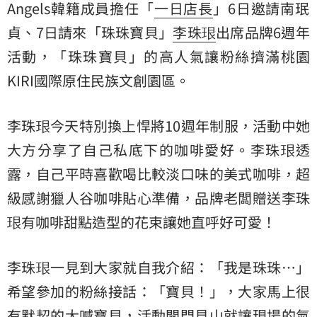
Angels韓籍成員擔任「
一日店長
」6日邀請南珉
貞、7日請來「珠珠寶貝」
李珠珢
出席品牌6週年
活動，「珠珠寶貝」的高人氣讓粉絲擠滿桃園
KIRI國際原住民族文創園區。
李珠珢今天特別換上悍將10週年制服，活動中她
大方分享了自己私底下的咖啡愛好。李珠珢透
露，自己平時喜歡喝比較淡口味的美式咖啡，超
級感謝獵人谷咖啡貼心準備，品牌老闆贈送李珠
珢有咖啡甜點造型的花束讓她直呼好可愛！
李珠珢一見到大家就自我介紹：「我是珠珠…」
希望參加的粉絲接話：「寶貝！」，大家馬上很
有默契的大喊寶貝，活動開門見山就讓現場的氣