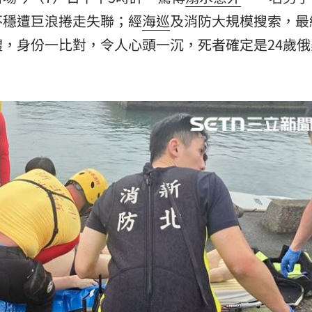
3天
06:38
不穩遭巨浪捲走失聯；經
海巡
及消防大規模搜索，最
，身份一比對，令人心頭一沉，死者確定是24歲
俄
送醫
06:24
彈
06:21
點
06:12
15