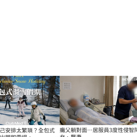
癱父躺對面…居服員3度性侵智
己安排太繁瑣？全包式
女、聾妻