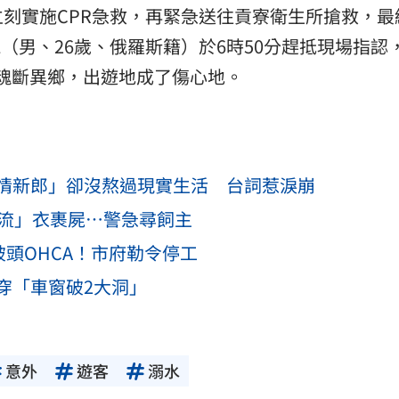
刻實施CPR急救，再緊急送往貢寮衛生所搶救，最
L（男、26歲、俄羅斯籍）於6時50分趕抵現場指認
。魂斷異鄉，出遊地成了傷心地。
情新郎」卻沒熬過現實生活 台詞惹淚崩
腸流」衣裹屍…警急尋飼主
破頭OHCA！市府勒令停工
穿「車窗破2大洞」
意外
遊客
溺水