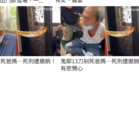
出門即雪場，一...
PR
剁死爸媽…死刑遭撤銷！
鬼鄰13刀剁死爸媽…死刑遭撤
有悲憫心