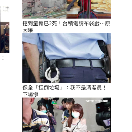
挖到童骨已2死！台積電請布袋戲…原
因曝
銷：
保全「拒倒垃圾」：我不是清潔員！
下場慘