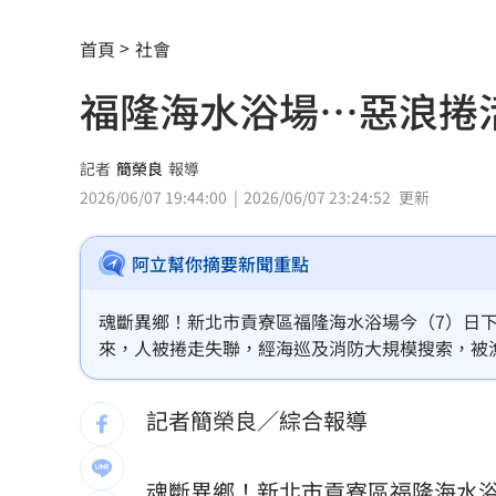
慈濟遭詐10億 柯文哲當年嗆陳時中慘
首頁
社會
揭美中角力暗潮 謝金河：台灣1類人危
福隆海水浴場…惡浪捲
車界女神忍7年職場性騷！李冠儀強勢回
醫曝「1情緒」恐是失智症警訊:大腦發炎
記者
簡榮良
報導
2026/06/07 19:44:00
2026/06/07 23:24:52
更新
平均大賺88%！「10檔」台股老牌基金
阿立幫你摘要新聞重點
以AI對抗AI！北富銀組金融業防詐聯盟
0
肉搜黃爸慘了！惹毛輝達下場曝
06:54
魂斷異鄉！新北市貢寮區福隆海水浴場今（7）日
來，人被捲走失聯，經海巡及消防大規模搜索，被
川普簽行政命令！限出生公民權禁生育
者確定是24歲俄羅斯籍男子MURAD。
記者簡榮良／綜合報導
王凱靈堂照惹淚 竟是「送媽媽的禮物
新／國道事故！車卡匝道…駕駛受困、
魂斷異鄉！
新北市貢寮區
福隆海水浴