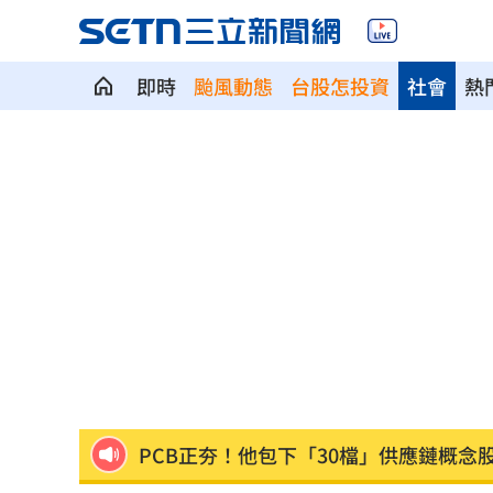
即時
颱風動態
台股怎投資
社會
熱
叫外送注意！2大平台防空演習暫停服務
白海豚路徑搖擺 專家：北台灣明顯颱
2槍破寧靜…男死命逃不甩警喊：要開槍
藍網軍講師落網！四叉貓酸爆
07:37
慈濟輕易被女律師騙10億？李怡貞拋4疑
PCB正夯！他包下「30檔」供應鏈概念