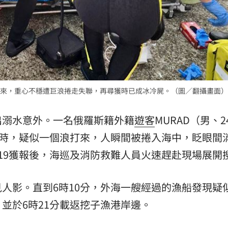
來，重心不穩遭巨浪捲走失聯，再尋獲時已成冰冷屍。（圖／翻攝畫面）
出溺水意外。一名俄羅斯籍外籍
遊客
MURAD（男、2
水時，疑似一個浪打來，人瞬間被捲入海中，眨眼間
19獲報後，海巡及消防救難人員火速趕赴現場展開
人影。直到6時10分，外海一艘經過的漁船發現疑
並於6時21分載返挖子漁港岸邊。