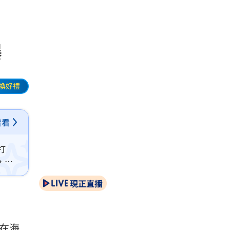
曝
換好禮
看看
打
，死
現正直播
在海