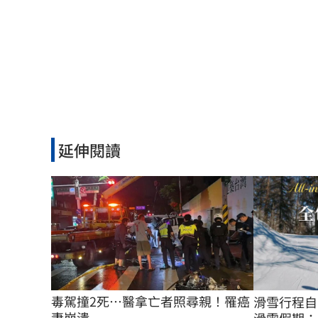
延伸閱讀
毒駕撞2死…醫拿亡者照尋親！罹癌
滑雪行程自
妻崩潰