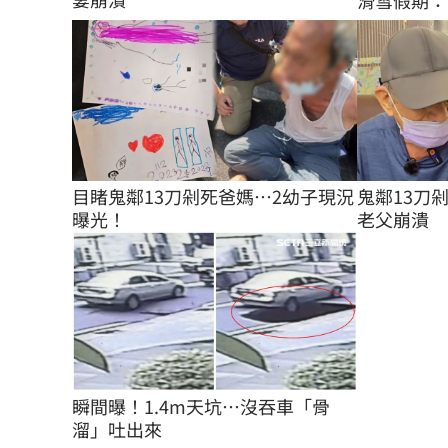
滑雪假期：
目睹鬼鄰13刀剁死爸媽…2幼子現況
鬼鄰13刀
曝光！
老父崩潰
瞬間曝！1.4m天坑…沒吞車「骨
溜」吐出來