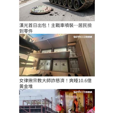
漢光首日出包！主戰車噴裝…居民撿
到零件
女律揪宗教大師詐慈濟！爽睡10.6億
黃金堆