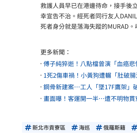
救護人員早已在港邊待命，接手後立
幸宣告不治。經死者同行友人DANI
死者身分就是落海失蹤的MURAD
更多新聞：
傅子純猝逝！八點檔曾演「血癌悲
1死2傷車禍！小黃狗遭輾「肚破
鋼骨新建案…工人「墜17F鷹架」
畫面曝！客運開一半…遭不明物貫
新北市貢寮區
海巡
俄羅斯籍