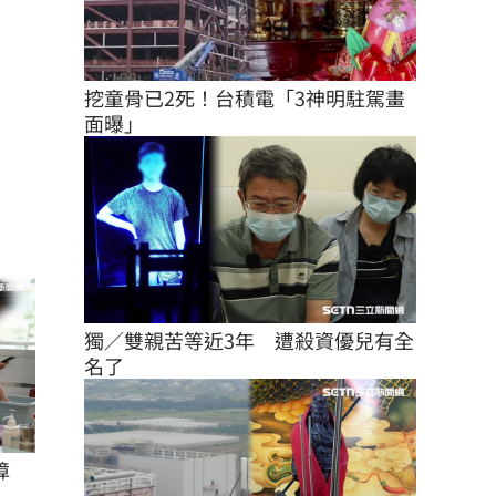
挖童骨已2死！台積電「3神明駐駕畫
面曝」
獨／雙親苦等近3年　遭殺資優兒有全
名了
障