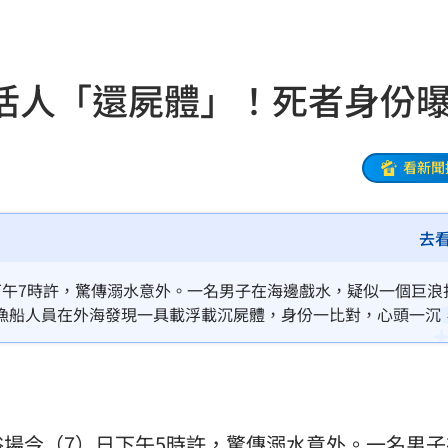
翻車
07:17
險
07:13
活人「還屍體」！死者身份
歸
07:11
中
07:08
看新聞
07:00
去
7:00
下午7時許，驚傳溺水意外。一名男子在海邊戲水，疑似一個巨浪
漁船人員在外海發現一具載浮載沉屍體，身份一比對，心頭一沉
旅遊
06:50
」
06:41
昏迷
06:39
場今（7）日下午5時許，驚傳
溺水
意外
。一名男子