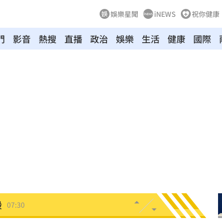
娛樂星聞
iNEWS
祝你健康
門
影音
熱搜
直播
政治
娛樂
生活
健康
國際
07:50
風天
07:45
了
07:44
點
07:35
股
07:30