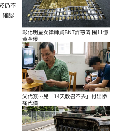
終仍不
，確認
彰化明星女律師買BNT詐慈濟 囤11億
黃金曝
父代簽…兒「14天教召不去」付出慘
痛代價