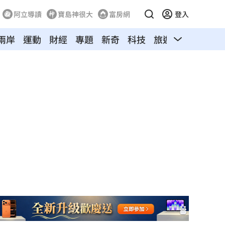
阿立導讀
寶島神很大
富房網
登入
兩岸
運動
財經
專題
新奇
科技
旅遊
汽車
寵物