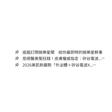
追蹤訂閱娛樂星聞 給你最即時的娛樂星鮮事
拒絕醫美冤枉錢！皮膚權威指定：矽谷電波...
PR
2026美肌新趨勢「外泌體＋矽谷電波X...
PR