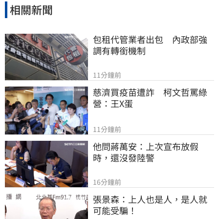
相關新聞
包租代管業者出包　內政部強
調有轉銜機制
11分鐘前
慈濟買疫苗遭詐　柯文哲罵綠
營：王X蛋
11分鐘前
他問蔣萬安：上次宣布放假
時，還沒發陸警
16分鐘前
張景森：上人也是人，是人就
可能受騙！