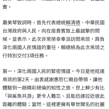
實。
蕭美琴致詞時，首先代表總統
賴清德
、中華民國
台灣政府與人民，向在座貴賓致上最誠摯的問
候。並表示，此次非常榮幸奉派訪問帛琉，肩負
深化兩國人民情誼的重任，賴總統為此次帛琉之
行特別交付3項任務。
第一，深化兩國人民的緊密情誼。今日是他抵達
帛琉的第2天，由衷感謝惠恕仁親自帶領，讓他
體驗到一趟精彩絕倫的知性之旅。世上鮮少有比
「與鯊魚共游」更令人難忘、且能迅速拉近彼此
距離的體驗；當然，這裡更擁有舉世聞名的壯麗