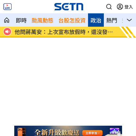
登入
即時
颱風動態
台股怎投資
政治
熱門
影音
發陸
新／白海豚雨彈猛炸 交通異動一次看
帶小三