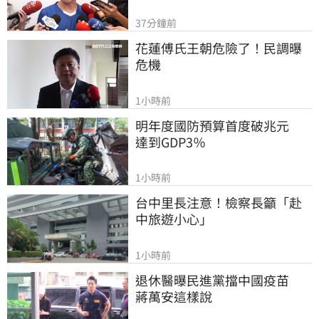
37分鐘前
花蓮傅氏王朝危險了！民調曝
危機
1小時前
明年度國防預算首度破兆元　
達到GDP3％
1小時前
台中里長注意！檢察長籲「赴
中旅遊小心」
1小時前
退休醫曝民進黨擋中國疫苗　
蔣萬安這樣說