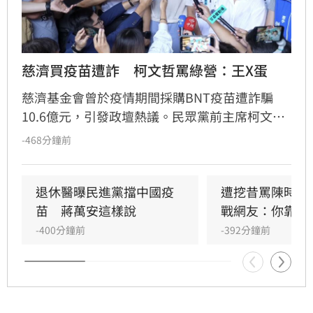
慈濟買疫苗遭詐　柯文哲罵綠營：王X蛋
慈濟基金會曾於疫情期間採購BNT疫苗遭詐騙
10.6億元，引發政壇熱議。民眾黨前主席柯文哲
今（9日）對此痛批，民進黨擁有龐大特別預
-468分鐘前
算，卻不負責任地讓民間團體奔走買疫苗，如今
竟反過來嘲笑慈濟受騙，怒斥這種行為實在是王
X蛋。
退休醫曝民進黨擋中國疫
遭挖昔罵陳時中
苗　蔣萬安這樣說
戰網友：你靠我
-400分鐘前
-392分鐘前