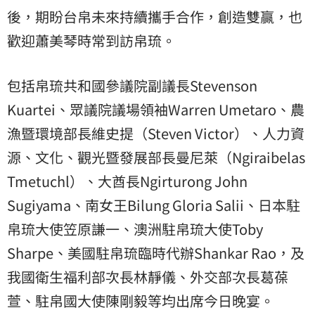
後，期盼台帛未來持續攜手合作，創造雙贏，也
歡迎蕭美琴時常到訪帛琉。
包括帛琉共和國參議院副議長Stevenson
Kuartei、眾議院議場領袖Warren Umetaro、農
漁暨環境部長維史提（Steven Victor）、人力資
源、文化、觀光暨發展部長曼尼萊（Ngiraibelas
Tmetuchl）、大酋長Ngirturong John
Sugiyama、南女王Bilung Gloria Salii、日本駐
帛琉大使笠原謙一、澳洲駐帛琉大使Toby
Sharpe、美國駐帛琉臨時代辦Shankar Rao，及
我國衛生福利部次長林靜儀、外交部次長葛葆
萱、駐帛國大使陳剛毅等均出席今日晚宴。