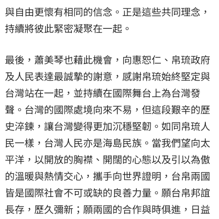
與自由更懷有相同的信念。正是這些共同理念，
持續將彼此緊密凝聚在一起。
最後，蕭美琴也藉此機會，向惠恕仁、帛琉政府
及人民表達最誠摯的謝意，感謝帛琉始終堅定與
台灣站在一起，並持續在國際舞台上為台灣發
聲。台灣的國際處境向來不易，但這段艱辛的歷
史淬鍊，讓台灣變得更加沉穩堅韌。如同帛琉人
民一樣，台灣人民亦是海島民族。當我們望向太
平洋，以開放的胸襟、開闊的心態以及引以為傲
的溫暖與熱情交心，攜手向世界證明，台帛兩國
皆是國際社會不可或缺的良善力量。願台帛邦誼
長存，歷久彌新；願兩國的合作與時俱進，日益