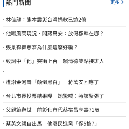
熱門新聞
更多
林佳龍：熊本震災台灣捐款已逾2億
他曝風雨現況、問蔣萬安：放假標準在哪？
張景森轟慈濟為什麼這麼好騙？
致詞中「他」突衝上台 賴清德笑點接班人
遭謝金河轟「顛倒黑白」 蔣萬安回應了
台北市長投票結果曝 她驚喊：蔣該緊張了
父親節辭世 前彰化市代蔡裕昌享壽71歲
蔡英文親自出馬 他曝民進黨「保5搶7」