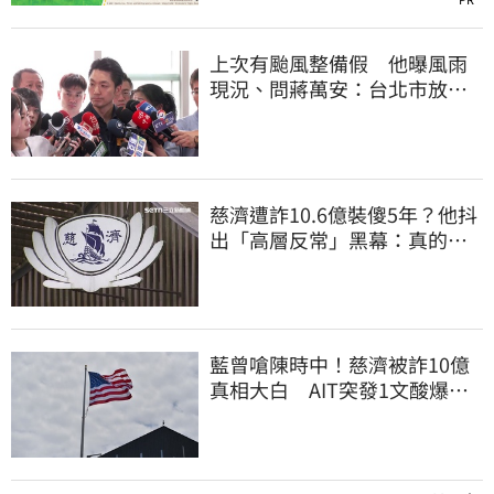
上次有颱風整備假 他曝風雨
現況、問蔣萬安：台北市放假
標準在哪？
慈濟遭詐10.6億裝傻5年？他抖
出「高層反常」黑幕：真的不
知情？
藍曾嗆陳時中！慈濟被詐10億
真相大白 AIT突發1文酸爆…
他笑：真的很會