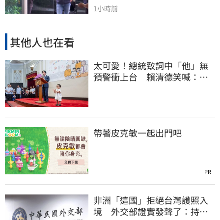
1小時前
其他人也在看
太可愛！總統致詞中「他」無
預警衝上台 賴清德笑喊：卸
任再交棒給你
帶著皮克敏一起出門吧
PR
非洲「這國」拒絕台灣護照入
境 外交部證實發聲了：持續