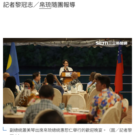
記者黎冠志／
帛琉
隨團報導
係穩固，強烈支持台灣有意義參與國際組織，並感謝台
灣在醫療與建設上的長期協助，期盼雙方持續攜手深化
南島民族文化淵源，共同開創印太地區的繁榮。
副總統蕭美琴出席帛琉總統惠恕仁舉行的歡迎晚宴。（圖／記者黎