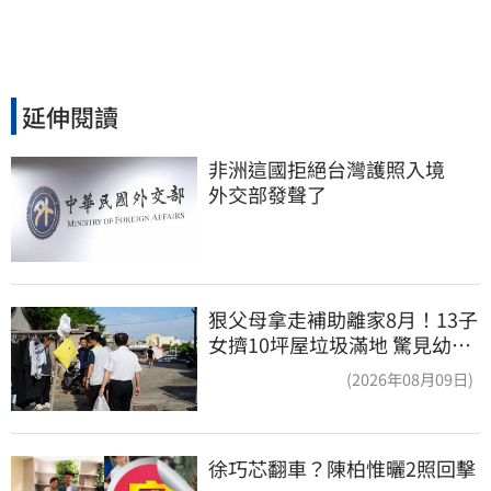
延伸閱讀
非洲這國拒絕台灣護照入境　
外交部發聲了
狠父母拿走補助離家8月！13子
女擠10坪屋垃圾滿地 驚見幼童
深夜遊蕩
(2026年08月09日)
徐巧芯翻車？陳柏惟曬2照回擊