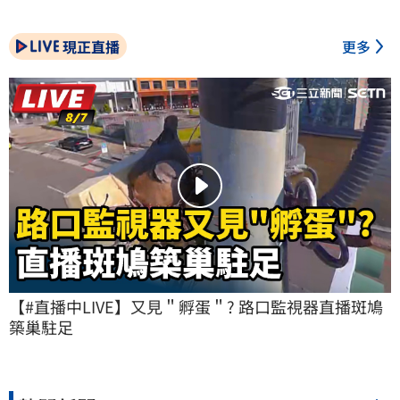
現正直播
更多
【#直播中LIVE】又見＂孵蛋＂? 路口監視器直播斑鳩
築巢駐足