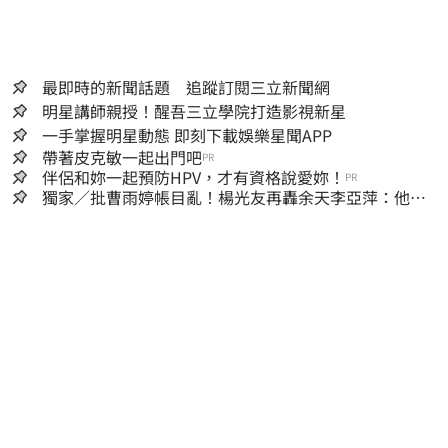
最即時的新聞話題 追蹤訂閱三立新聞網
明星講師親授！醒吾三立學院打造影視新星
一手掌握明星動態 即刻下載娛樂星聞APP
帶著皮克敏一起出門吧
PR
伴侶和妳一起預防HPV，才有資格說愛妳！
PR
獨家／批曹雨婷帳目亂！楊光友再轟余天李亞萍：他們
工會跟演藝圈沒關