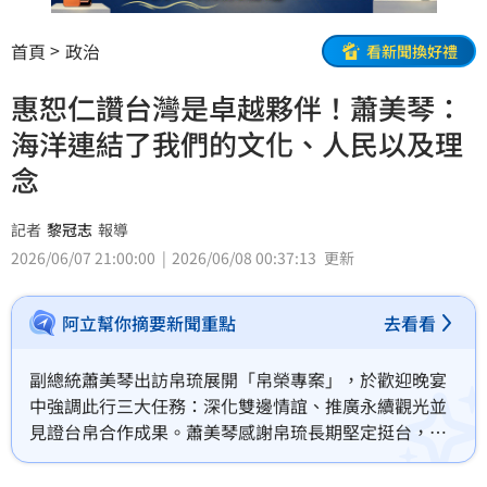
首頁
政治
看新聞換好禮
惠恕仁讚台灣是卓越夥伴！蕭美琴：
海洋連結了我們的文化、人民以及理
念
記者
黎冠志
報導
2026/06/07 21:00:00
2026/06/08 00:37:13
更新
阿立幫你摘要新聞重點
去看看
副總統蕭美琴出訪帛琉展開「帛榮專案」，於歡迎晚宴
中強調此行三大任務：深化雙邊情誼、推廣永續觀光並
見證台帛合作成果。蕭美琴感謝帛琉長期堅定挺台，並
表示兩國共享民主自由與環保價值，跨越太平洋的紐帶
讓彼此連結更緊密。帛琉總統惠恕仁則高度肯定台帛關