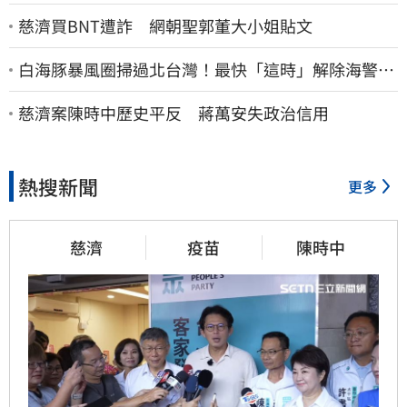
慈濟買BNT遭詐 網朝聖郭董大小姐貼文
白海豚暴風圈掃過北台灣！最快「這時」解除海警
9日停班停課一覽
慈濟案陳時中歷史平反 蔣萬安失政治信用
熱搜新聞
更多
慈濟
疫苗
陳時中