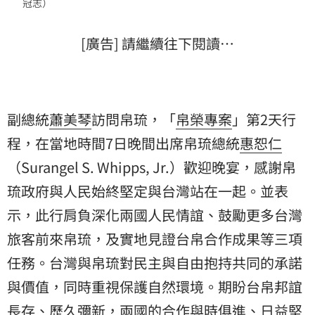
冠志）
[廣告] 請繼續往下閱讀…
副總統
蕭美琴
訪問帛琉，「
帛榮專案
」第2天行
程，在當地時間7日晚間出席帛琉總統
惠恕仁
（Surangel S. Whipps, Jr.）歡迎晚宴，感謝帛
琉政府與人民始終堅定與台灣站在一起。並表
示，此行肩負深化兩國人民情誼、鼓勵更多台灣
旅客前來帛琉，及實地見證台帛合作成果等三項
任務。台灣與帛琉對民主與自由抱持共同的承諾
與價值，同時重視保護自然環境。期盼台帛邦誼
長存、歷久彌新，兩國的合作與時俱進、日益堅