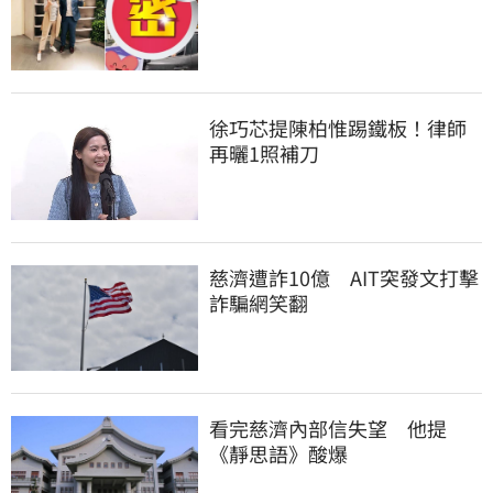
徐巧芯提陳柏惟踢鐵板！律師
再曬1照補刀
慈濟遭詐10億　AIT突發文打擊
詐騙網笑翻
看完慈濟內部信失望　他提
《靜思語》酸爆