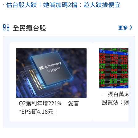
估台股大跌！她喊加碼2檔：趁大跌撿便宜
全民瘋台股
更多
一張百萬太貴
股買法：賺30
Q2獲利年增221%　愛普
*EPS衝4.18元！