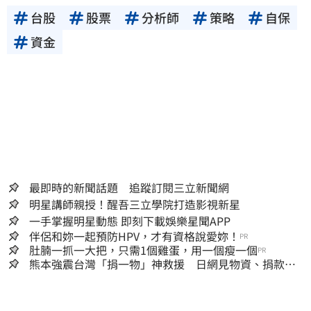
台股
股票
分析師
策略
自保
資金
最即時的新聞話題 追蹤訂閱三立新聞網
明星講師親授！醒吾三立學院打造影視新星
一手掌握明星動態 即刻下載娛樂星聞APP
伴侶和妳一起預防HPV，才有資格說愛妳！
PR
肚腩一抓一大把，只需1個雞蛋，用一個瘦一個
PR
熊本強震台灣「捐一物」神救援 日網見物資、捐款
喊：給台灣統治算了