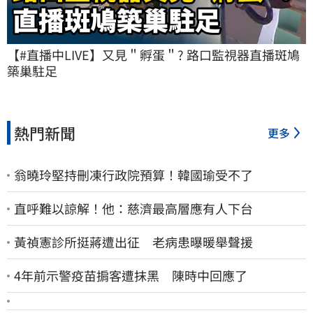
【#直播中LIVE】又見＂孵蛋＂? 路口監視器直播斑鳩
築巢駐足
熱門新聞
更多
翁曉玲堅持刪凍行政院預算！韓國瑜受不了
直呼難以諒解！他：慈濟最高層應有人下台
黃禎憲診所挺蔣遭出征 老病患曝暖舉聲援
4年前示警疫苗掮客遭抹黑 陳時中回應了