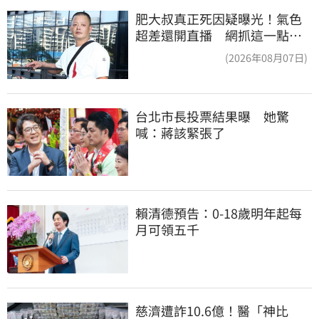
肥大叔真正死因疑曝光！氣色
超差還開直播 網抓這一點超
不合理
(2026年08月07日)
台北市長投票結果曝　她驚
喊：蔣該緊張了
賴清德預告：0-18歲明年起每
月可領五千
慈濟遭詐10.6億！醫「神比