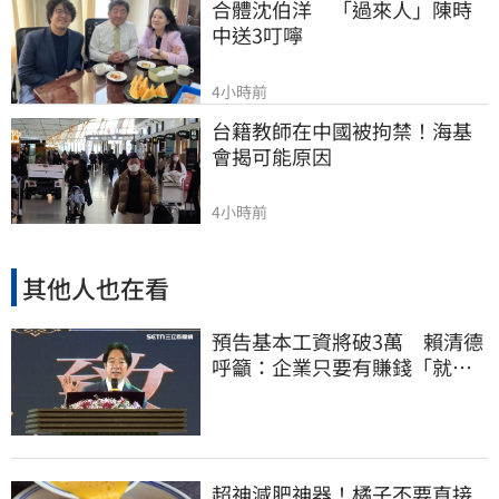
合體沈伯洋　「過來人」陳時
中送3叮嚀
4小時前
台籍教師在中國被拘禁！海基
會揭可能原因
4小時前
其他人也在看
預告基本工資將破3萬 賴清德
呼籲：企業只要有賺錢「就該
幫員工加薪」
超神減肥神器！橘子不要直接