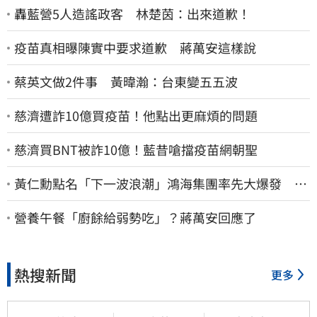
轟藍營5人造謠政客 林楚茵：出來道歉！
疫苗真相曝陳實中要求道歉 蔣萬安這樣說
蔡英文做2件事 黃暐瀚：台東變五五波
慈濟遭詐10億買疫苗！他點出更麻煩的問題
慈濟買BNT被詐10億！藍昔嗆擋疫苗網朝聖
黃仁勳點名「下一波浪潮」鴻海集團率先大爆發 台
股這族群全面噴出
營養午餐「廚餘給弱勢吃」？蔣萬安回應了
熱搜新聞
更多