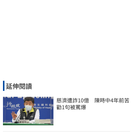
延伸閱讀
慈濟遭詐10億　陳時中4年前苦
勸1句被罵爆