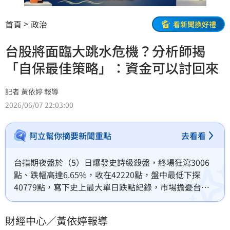
首頁
政治
看新聞換好禮
台股將面臨大跳水危機？分析師揭
「自保最佳策略」：資金可以討回來
記者 黃依婷 報導
2026/06/07 22:03:00
阿立幫你摘要新聞重點
去看看
台指期夜盤於（5）日爆發史詩級殺盤，終場狂瀉3006
點、跌幅高達6.65%，收在42220點，盤中最低下探
40779點，寫下史上最大單日跌點紀錄，市場擔憂台股
週一將面臨危機。對此，資深分析師陳玠儒也曝光「自
保的最佳策略」，提醒投資者不要恐慌。
財經中心／黃依婷報導