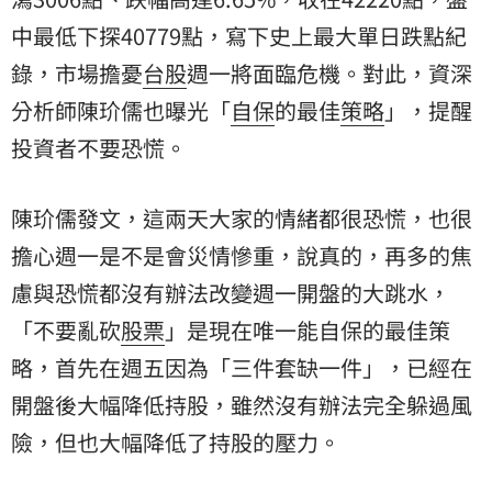
中最低下探40779點，寫下史上最大單日跌點紀
錄，市場擔憂
台股
週一將面臨危機。對此，資深
分析師
陳玠儒也曝光「
自保
的最佳
策略
」，提醒
投資者不要恐慌。
陳玠儒發文，這兩天大家的情緒都很恐慌，也很
擔心週一是不是會災情慘重，說真的，再多的焦
慮與恐慌都沒有辦法改變週一開盤的大跳水，
「不要亂砍
股票
」是現在唯一能自保的最佳策
略，首先在週五因為「三件套缺一件」，已經在
開盤後大幅降低持股，雖然沒有辦法完全躲過風
險，但也大幅降低了持股的壓力。