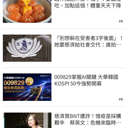
吃，加點這個！體重天天下降
PR
「別想躲在受害者3字後面」！
她要慈濟給社會交代：誰拍板
付10.6億
009829掌握AI關鍵 大華韓國
KOSPI 50今強勢開募
PR
慈濟買BNT遭詐！憶疫苗採購
艱辛 蔡英文：危機來臨時務