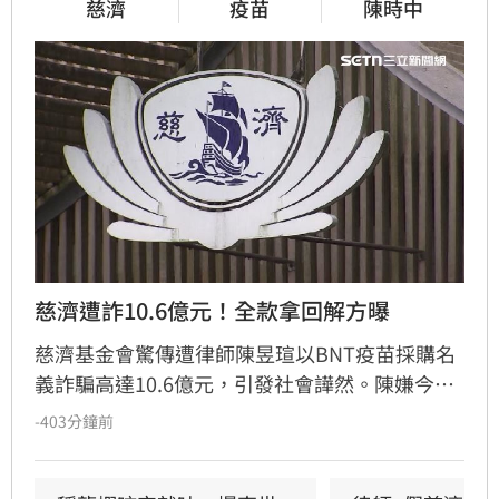
慈濟
疫苗
陳時中
慈濟遭詐10.6億元！全款拿回解方曝
慈濟基金會驚傳遭律師陳昱瑄以BNT疫苗採購名
義詐騙高達10.6億元，引發社會譁然。陳嫌今年
5月已遭羈押，但慈濟直到起訴曝光才發表聲
-403分鐘前
明，表示待法院判決有罪後，將依法請求發還犯
罪所得並保留民事求償權。此舉遭外界質疑慈濟