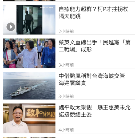
自癒能力超群？柯P才拄拐杖　
隔天能跳
2小時前
蔡英文重磅出手！民進黨「第
二戰場」成形
3小時前
中借颱風稱對台灣海峽交管　
海巡署譴責
3小時前
魏平政太樂觀　爆王惠美未允
諾接競總主委
4小時前