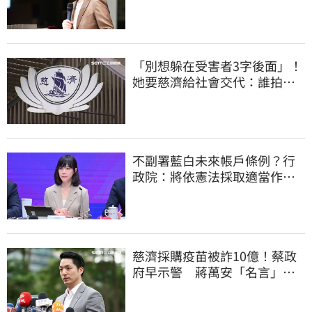
必相信專業
「別想躲在受害者3字後面」！
她要慈濟給社會交代：誰拍板
付10.6億
不副署藍白未來帳戶條例？行
政院：將依憲法採取適當作
為 恪守憲政責任
慈濟採購疫苗被詐10億！蔡政
府早示警 蔣萬安「名言」翻
車被酸爆