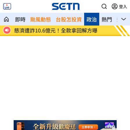
登入
即時
颱風動態
台股怎投資
政治
熱門
影音
慈濟遭詐10.6億元！全款拿回解方曝
稱龍蝦