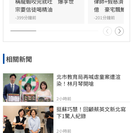
內部審核機制疏漏，更有法界人士認為聲明內容
稱龍蝦咬完就吐　爆李世
律師+假慈濟青年
顯得被動且不尋常。
宗要信徒喝精油
億　豪宅飄鮑魚
-399分鐘前
-201分鐘前
相關新聞
北市教育局再喊虐童案遭渲
染！林月琴開嗆
2小時前
挺蘇巧慧！回顧蔡英文新北寫
下1驚人紀錄
2小時前