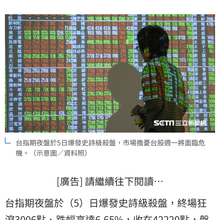
台指期夜盤於5日爆發史詩級殺盤，市場擔憂台股週一將面臨危
機。（示意圖／資料照）
[廣告] 請繼續往下閱讀…
台指期夜盤於（5）日爆發史詩級殺盤，終場狂
瀉3006點、跌幅高達6.65%，收在42220點，盤