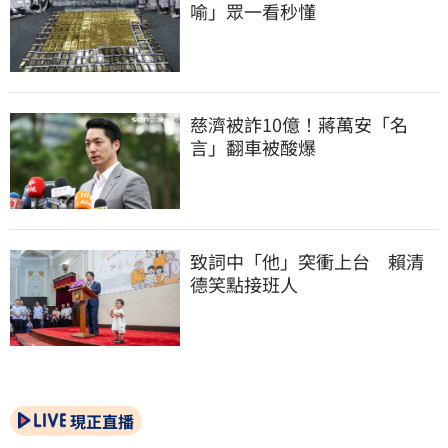
喻」眾一看秒懂
慈濟被詐10億！蔣萬安「名
言」翻車被酸爆
致詞中「他」突衝上台　賴清
德笑點接班人
現正直播