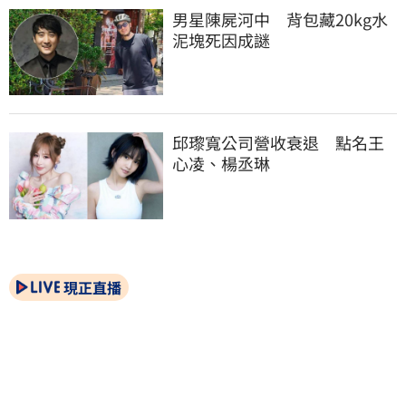
男星陳屍河中　背包藏20kg水
泥塊死因成謎
邱瓈寬公司營收衰退　點名王
心凌、楊丞琳
現正直播