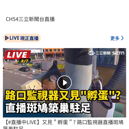
CH54三立新聞台直播
現正直播
更多
【#直播中LIVE】又見＂孵蛋＂? 路口監視器直播斑鳩
築巢駐足