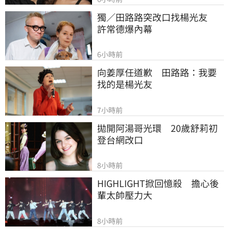
獨／田路路突改口找楊光友　
許常德爆內幕
6小時前
向姜厚任道歉　田路路：我要
找的是楊光友
7小時前
拋開阿湯哥光環　20歲舒莉初
登台網改口
8小時前
HIGHLIGHT掀回憶殺　擔心後
輩太帥壓力大
8小時前