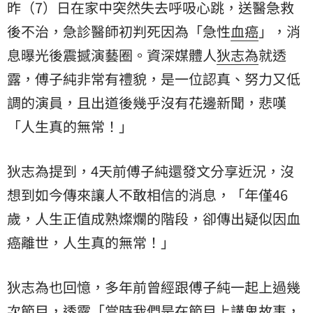
昨（7）日在家中突然失去呼吸心跳，送醫急救
後不治，急診醫師初判死因為「急性
血癌
」，消
息曝光後震撼演藝圈。資深媒體人
狄志為
就透
露，傅子純非常有禮貌，是一位認真、努力又低
調的演員，且出道後幾乎沒有花邊新聞，悲嘆
「人生真的無常！」
狄志為提到，4天前傅子純還發文分享近況，沒
想到如今傳來讓人不敢相信的消息，「年僅46
歲，人生正值成熟燦爛的階段，卻傳出疑似因血
癌離世，人生真的無常！」
狄志為也回憶，多年前曾經跟傅子純一起上過幾
次節目，透露「當時我們是在節目上講鬼故事，