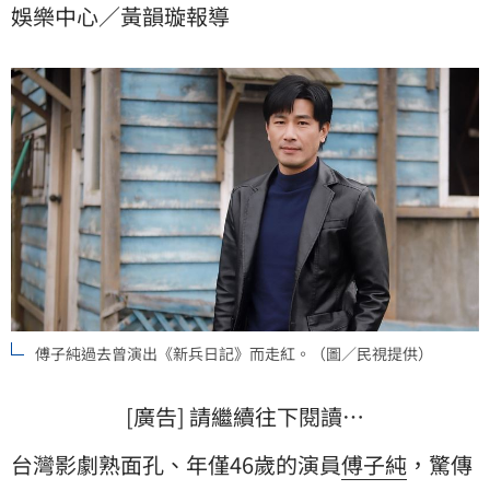
娛樂中心／黃韻璇報導
新聞，悲嘆「人生真的無常！」
傅子純過去曾演出《新兵日記》而走紅。（圖／民視提供）
[廣告] 請繼續往下閱讀…
台灣影劇熟面孔、年僅46歲的演員
傅子純
，驚傳