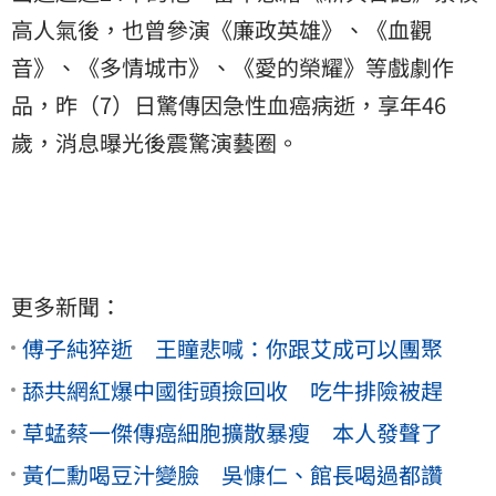
高人氣後，也曾參演《廉政英雄》、《血觀
音》、《多情城市》、《愛的榮耀》等戲劇作
品，昨（7）日驚傳因急性血癌病逝，享年46
歲，消息曝光後震驚演藝圈。
更多新聞：
傅子純猝逝 王瞳悲喊：你跟艾成可以團聚
舔共網紅爆中國街頭撿回收 吃牛排險被趕
草蜢蔡一傑傳癌細胞擴散暴瘦 本人發聲了
黃仁勳喝豆汁變臉 吳慷仁、館長喝過都讚