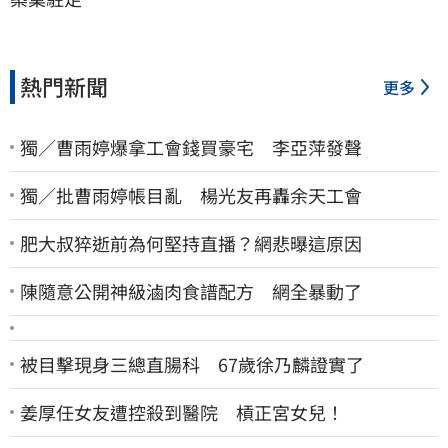
熱門新聞
更多
獨／曹雨婷爆拿工會錢買豪宅 李亞萍發聲
獨／批曹雨婷帳目亂 楊光友再轟余天工會
肥大叔猝逝前為何堅持直播？網悲曝這原因
陳隨意公開神級滷肉食譜配方 網全暴動了
被目擊現身三總直腸科 67歲徐乃麟證實了
姜厚任女友遭控殺到醫院 槓正宮女兒！