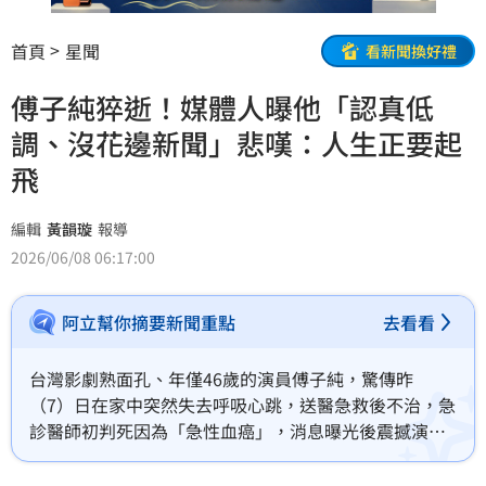
首頁
星聞
看新聞換好禮
傅子純猝逝！媒體人曝他「認真低
調、沒花邊新聞」悲嘆：人生正要起
飛
編輯
黃韻璇
報導
2026/06/08 06:17:00
阿立幫你摘要新聞重點
去看看
台灣影劇熟面孔、年僅46歲的演員傅子純，驚傳昨
（7）日在家中突然失去呼吸心跳，送醫急救後不治，急
診醫師初判死因為「急性血癌」，消息曝光後震撼演藝
圈。資深媒體人狄志為就透露，傅子純非常有禮貌，是
一位認真、努力又低調的演員，且出道後幾乎沒有花邊