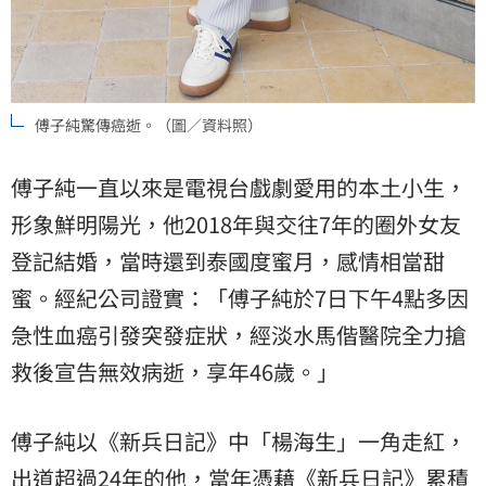
傅子純驚傳癌逝。（圖／資料照）
傅子純一直以來是電視台戲劇愛用的本土小生，
形象鮮明陽光，他2018年與交往7年的圈外女友
登記結婚，當時還到泰國度蜜月，感情相當甜
蜜。經紀公司證實：「傅子純於7日下午4點多因
急性血癌引發突發症狀，經淡水馬偕醫院全力搶
救後宣告無效病逝，享年46歲。」
傅子純以《新兵日記》中「楊海生」一角走紅，
出道超過24年的他，當年憑藉《新兵日記》累積