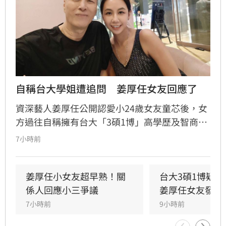
自稱台大學姐遭追問　姜厚任女友回應了
資深藝人姜厚任公開認愛小24歲女友童芯後，女
方過往自稱擁有台大「3碩1博」高學歷及智商
146等背景引發外界高度質疑。童芯日前於社群
7小時前
發布千字長文，以「台大學姐」自居暢談邏輯與
真相，試圖回應爭議，卻未提供具體學歷證明文
件，導致話題持續發酵，網友針對其學歷真實性
姜厚任小女友超早熟！關
台大3碩1博疑
仍存有諸多疑問。面對女友身陷輿論風波，姜厚
係人回應小三爭議
姜厚任女友發聲
任展現力挺態度，笑稱兩人的戀情已像偵探片，
7小時前
9小時前
強調對女友背景知情且不擔憂。林宜君