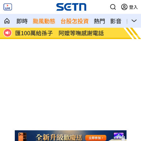
登入
即時
颱風動態
台股怎投資
熱門
影音
熱搜
假一覽
匯100萬給孫子 阿嬤等嘸感謝電話
張元瀚