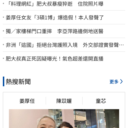
「料理網紅」肥大叔暴瘦猝逝 住院照片曝
姜厚任女友「3碩1博」爆造假！本人發聲了
獨／家樓梯門口重摔 李亞萍路邊倒地送醫
非洲「這國」拒絕台灣護照入境 外交部證實發聲
了：持續交涉聯繫
肥大叔真正死因疑曝光！氣色超差還開直播
熱搜新聞
更多
姜厚任
陳苡孋
童芯