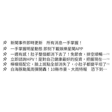
新聞事件即時更新 所有消息一手掌握！
一手掌握明星動態 即刻下載娛樂星聞APP
一週有感！肚子整個都消下去了！免節食，排空順暢就
PR
夠
立即諮詢HPV！是對自己健康最好的投資，把握現在不
PR
嫌晚！
檸檬搭配它，臉上斑點全部消失了，小肚子都變平坦了
PR
白海豚颱風雨彈開轟！10縣市豪、大雨特報 恐下到明
天