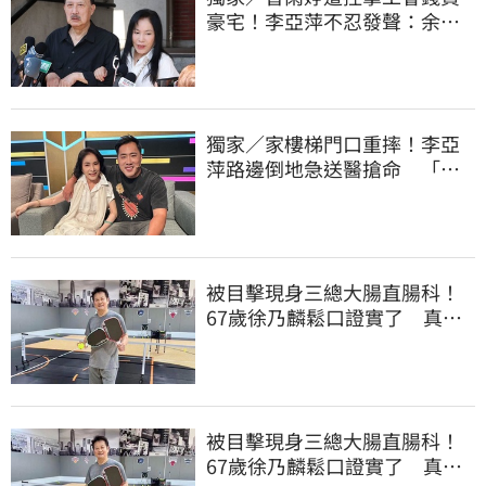
豪宅！李亞萍不忍發聲：余天
管工會都貼錢
獨家／家樓梯門口重摔！李亞
萍路邊倒地急送醫搶命 「最
新傷況」曝
被目擊現身三總大腸直腸科！
67歲徐乃麟鬆口證實了 真實
體況曝光
被目擊現身三總大腸直腸科！
67歲徐乃麟鬆口證實了 真實