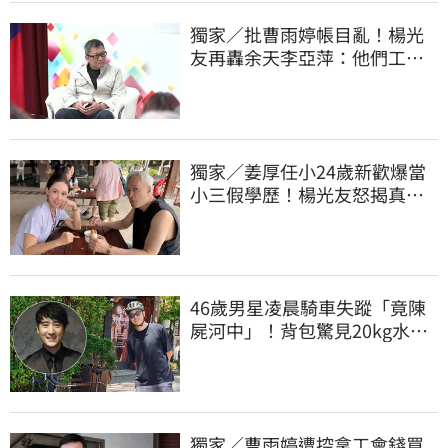
獨家／批曹雨婷帳目亂！楊光
友再轟余天李亞萍：他們工會
跟演藝圈沒關
獨家／姜厚任小24歲新歡爆當
小三假學歷！楊光友怒揭真實
內幕：我祝福
46歲男星凌晨騎車失蹤「竟陳
屍河中」！背包驚見20kg水泥
塊 死因成謎
獨家／曹雨婷遭控拿工會錢買