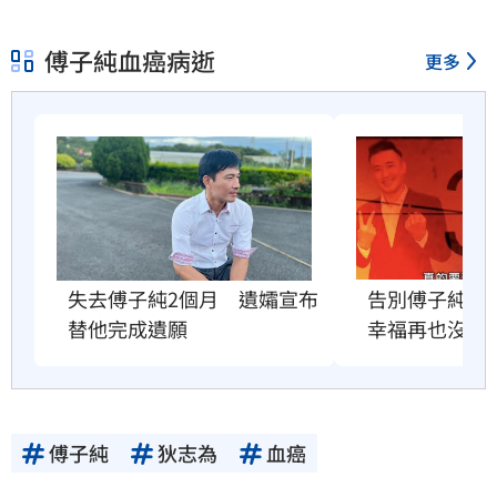
傅子純血癌病逝
更多
失去傅子純2個月　遺孀宣布
告別傅子純　
替他完成遺願
幸福再也沒有
傅子純
狄志為
血癌