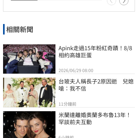
相關新聞
Apink走過15年粉紅奇蹟！8/8
相約高雄巨蛋
2026/06/29 08:00
台玻夫人稱長子2原因逝　兒媳
嗆：我不信
11分鐘前
米蘭達離婚奧蘭多布魯13年！
罕談前夫互動
6小時前