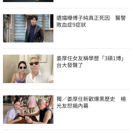
遺孀曝傅子純真正死因　醫警
敗血症9症狀
姜厚任女友稱學歷「3碩1博」 
台大發聲了
獨／姜厚任新歡爆黑歷史　楊
光友怒揭內幕