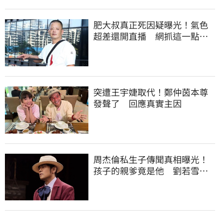
肥大叔真正死因疑曝光！氣色
超差還開直播 網抓這一點超
不合理
突遭王宇婕取代！鄭仲茵本尊
發聲了 回應真實主因
周杰倫私生子傳聞真相曝光！
孩子的親爹竟是他 劉若雪閨
密出面全說了