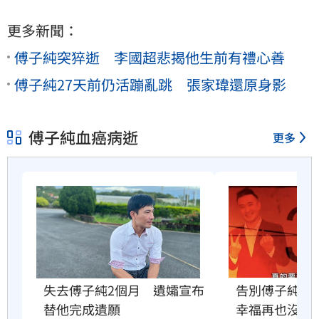
更多新聞：
傅子純突猝逝 李國超悲揭他生前有禮心善
傅子純27天前仍活蹦亂跳 張家瑋還原身影
傅子純血癌病逝
更多
失去傅子純2個月　遺孀宣布
告別傅子純　
替他完成遺願
幸福再也沒有