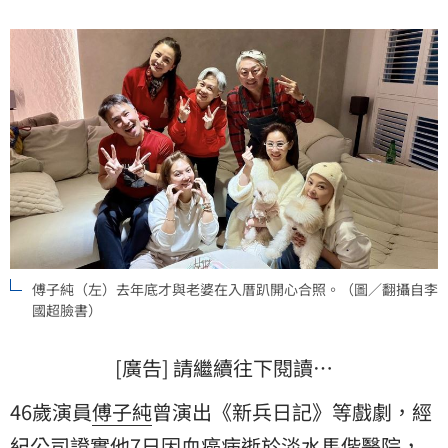
傅子純（左）去年底才與老婆在入厝趴開心合照。（圖／翻攝自李
國超臉書）
[廣告] 請繼續往下閱讀…
46歲演員
傅子純
曾演出《新兵日記》等戲劇，經
紀公司證實他7日因血癌病逝於淡水馬偕醫院，