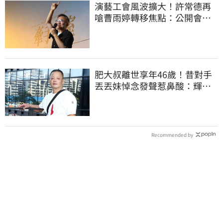
演藝工會風波擴大！許常德再
嗆曹雨婷轉移焦點：公開會費
流向用途
肥大叔離世享年46歲！昔對手
丟丟妹悼念發聲惹鼻酸：輝哥
一路好走
Recommended by