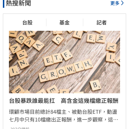
熱搜新聞
更多
台股
基金
記者
台股暴跌誰最能扛　高含金這幾檔繳正報酬
環顧市場目前總計84檔主、被動台股ETF，動盪
七月中只有10檔繳出正報酬，進一步觀察，這10
檔突圍的ETF都有雙位數權重的金融股，在電子