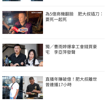
為5億商機翻臉　肥大叔插刀：
要死一起死
獨／曹雨婷爆拿工會錢買豪
宅　李亞萍發聲
直播年賺破億！肥大叔離世　
曾連播17小時