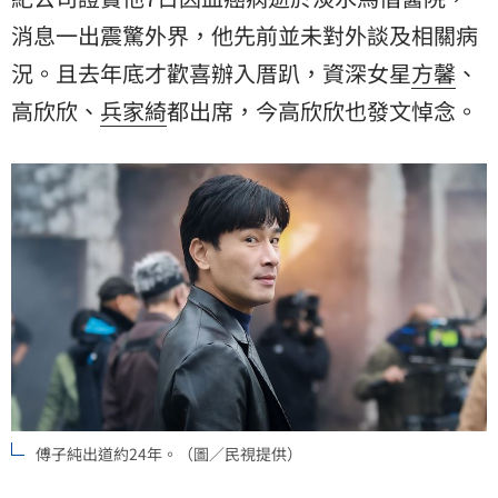
消息一出震驚外界，他先前並未對外談及相關病
況。且去年底才歡喜辦入厝趴，資深女星
方馨
、
高欣欣
、
兵家綺
都出席，今高欣欣也發文悼念。
傅子純出道約24年。（圖／民視提供）