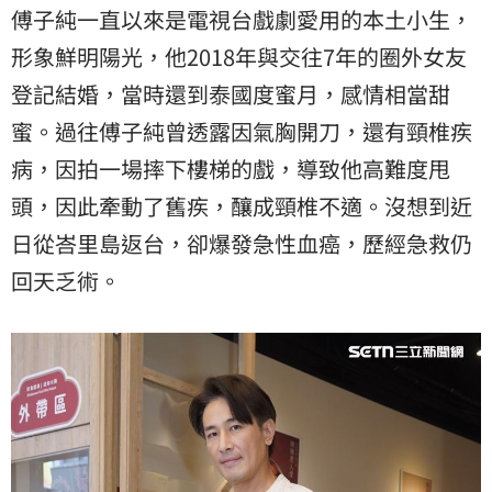
傅子純一直以來是電視台戲劇愛用的本土小生，
形象鮮明陽光，他2018年與交往7年的圈外女友
登記結婚，當時還到泰國度蜜月，感情相當甜
蜜。過往傅子純曾透露因氣胸開刀，還有頸椎疾
病，因拍一場摔下樓梯的戲，導致他高難度甩
頭，因此牽動了舊疾，釀成頸椎不適。沒想到近
日從峇里島返台，卻爆發急性血癌，歷經急救仍
回天乏術。