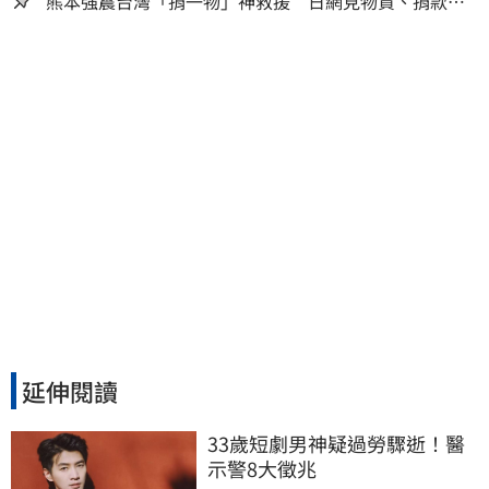
熊本強震台灣「捐一物」神救援 日網見物資、捐款
喊：給台灣統治算了
延伸閱讀
33歲短劇男神疑過勞驟逝！醫
示警8大徵兆