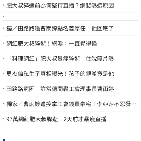
肥大叔猝逝前為何堅持直播？網悲曝這原因
獨／田路路嗆曹雨婷點名姜厚任 他回應了
網紅肥大叔猝逝！網淚：一直覺得怪
「料理網紅」肥大叔暴瘦猝逝 住院照片曝
周杰倫私生子真相曝光！孩子的親爹竟是他
田路路窮困 許常德開轟工會理事長曹雨婷
獨家／曹雨婷遭控拿工會錢買豪宅！李亞萍不忍發
聲：余天管工會都貼錢
97萬網紅肥大叔驟逝 2天前才暴瘦直播