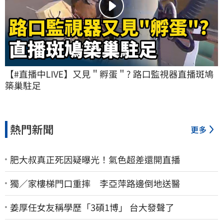
【#直播中LIVE】又見＂孵蛋＂? 路口監視器直播斑鳩
築巢駐足
熱門新聞
更多
肥大叔真正死因疑曝光！氣色超差還開直播
獨／家樓梯門口重摔 李亞萍路邊倒地送醫
姜厚任女友稱學歷「3碩1博」 台大發聲了