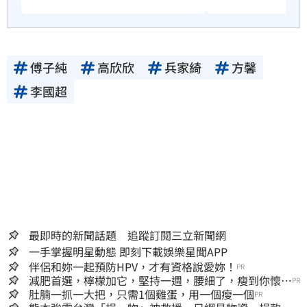
傅子純
高欣欣
兵家綺
方馨
李國超
最即時的新聞話題 追蹤訂閱三立新聞網
一手掌握明星動態 即刻下載娛樂星聞APP
伴侶和妳一起預防HPV，才有資格說愛妳！
PR
減肥首選，檸檬加它，堅持一週，腰細了，瘦到你懷疑
PR
人生
肚腩一抓一大把，只需1個雞蛋，用一個瘦一個
PR