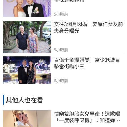
5小時前
交往3個月閃婚　姜厚任女友前
夫身分曝光
5小時前
百億千金爆婚變　富少尪遭目
擊當街吻小三
6小時前
其他人也在看
愷樂雙胞胎女兒早產！道歉曝
「一度裝呼吸機」：知道妳們
很努力