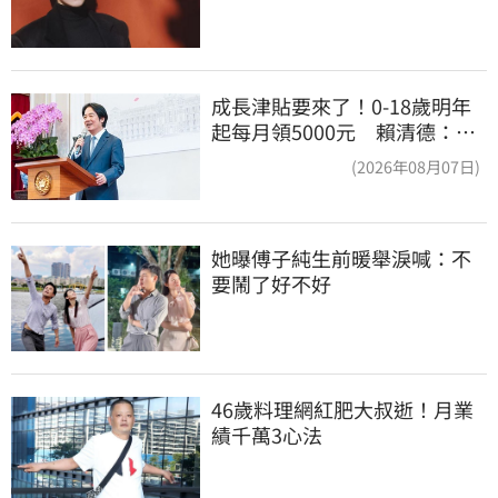
成長津貼要來了！0-18歲明年
起每月領5000元 賴清德：此
時不生更待何時
(2026年08月07日)
她曝傅子純生前暖舉淚喊：不
要鬧了好不好
46歲料理網紅肥大叔逝！月業
績千萬3心法