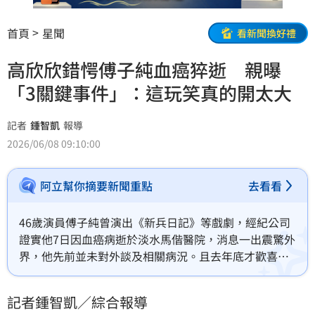
首頁
星聞
看新聞換好禮
高欣欣錯愕傅子純血癌猝逝 親曝
「3關鍵事件」：這玩笑真的開太大
記者
鍾智凱
報導
2026/06/08 09:10:00
阿立幫你摘要新聞重點
去看看
46歲演員傅子純曾演出《新兵日記》等戲劇，經紀公司
證實他7日因血癌病逝於淡水馬偕醫院，消息一出震驚外
界，他先前並未對外談及相關病況。且去年底才歡喜辦
入厝趴，資深女星方馨、高欣欣、兵家綺都出席，今高
欣欣也發文悼念。
記者鍾智凱／綜合報導