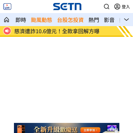
登入
即時
颱風動態
台股怎投資
熱門
影音
熱搜
慈濟遭詐10.6億元！全款拿回解方曝
稱龍蝦