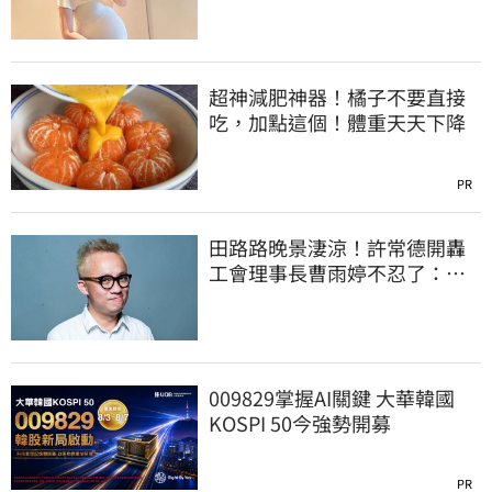
超神減肥神器！橘子不要直接
吃，加點這個！體重天天下降
PR
田路路晚景淒涼！許常德開轟
工會理事長曹雨婷不忍了：別
只包紅包慰問
009829掌握AI關鍵 大華韓國
KOSPI 50今強勢開募
PR