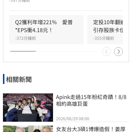
-397分鐘前
股大幅修正之際，猶如加裝了下檔防護，是投資
人重要的資產配置之一。表現相對靠前的是元大
MSCI金融(0055)、統一台灣高息動能(00939)、
Q2獲利年增221%　愛普
定投10年翻逾5
永豐優息存股(00907)、FT臺灣永續高息
*EPS衝4.18元！
引存股族卡位！
(00961)，及凱基優選30(00938)；無獨有偶，能
-372分鐘前
-355分鐘前
在台股修正之際，逆勢突圍的ETF，皆有高含
「金」量，元大MSCI金融(0055)、國泰股利精選
30(00701)、凱基優選30(00938)、統一台灣高息
動能(00939)、復華富時高息低波(00731)、群益
台灣精選高息(00919)就各有逾5成的金融權重，
相關新聞
顯見大打「金」光的台股ETF成為助攻投資人抗
波動的良伴。
Apink走過15年粉紅奇蹟！8/8
相約高雄巨蛋
2026/06/29 08:00
女友台大3碩1博爆造假！姜厚