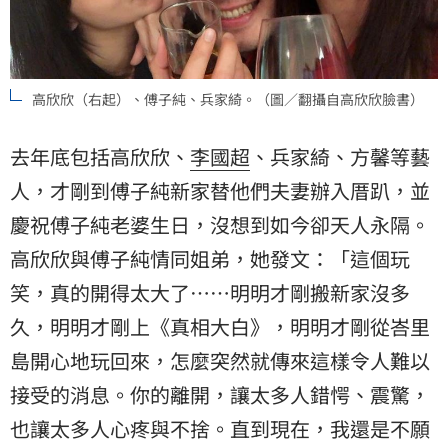
高欣欣（右起）、傅子純、兵家綺。（圖／翻攝自高欣欣臉書）
去年底包括高欣欣、
李國超
、兵家綺、方馨等藝
人，才剛到傅子純新家替他們夫妻辦入厝趴，並
慶祝傅子純老婆生日，沒想到如今卻天人永隔。
高欣欣與傅子純情同姐弟，她發文：「這個玩
笑，真的開得太大了……明明才剛搬新家沒多
久，明明才剛上《真相大白》，明明才剛從峇里
島開心地玩回來，怎麼突然就傳來這樣令人難以
接受的消息。你的離開，讓太多人錯愕、震驚，
也讓太多人心疼與不捨。直到現在，我還是不願