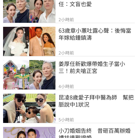
任：文盲也愛
2小時前
63歲章小蕙吐露心聲：後悔當
年嫁給鍾鎮濤
2小時前
姜厚任新歡爆帶婚生子當小
三！前夫嗆正宮
4小時前
昆凌8歲愛子拜中醫為師　幫把
脈說中1狀況
5小時前
小刀婚姻告終　昔砸百萬辦婚
禮找連戰證婚