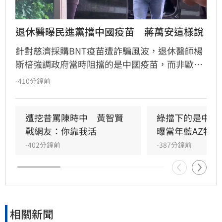
退休醫曝民進黨擋中國疫苗　蔣萬安這樣說
針對慈濟採購BNT疫苗遭詐騙風波，退休醫師楊
斯棓強調政府當時阻擋的是中國疫苗，而非歐美
疫苗。然而，台北市長蔣萬安則反駁，指出疫情
-410分鐘前
期間政府百般刁難民間企業與團體採購疫苗，造
成民眾慘痛經驗，此為客觀事實。
遭挖昔罵陳時中　黃智賢
綠擋下的是中國
戰網友：你靠我活
曝當年藍AZ特戰
-402分鐘前
-387分鐘前
相關新聞