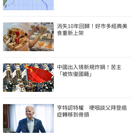
消失10年回歸！好市多經典美
食重新上架
中國出入境新規炸鍋！苦主
「被恢復國籍」
亨特認特權　哽咽談父拜登癌
症轉移到骨頭