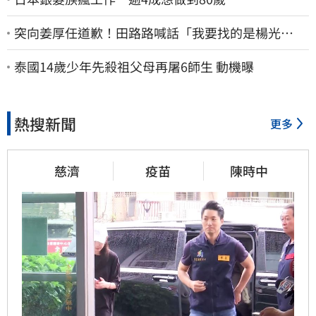
突向姜厚任道歉！田路路喊話「我要找的是楊光
友」：當時太衝動
泰國14歲少年先殺祖父母再屠6師生 動機曝
熱搜新聞
更多
慈濟
疫苗
陳時中