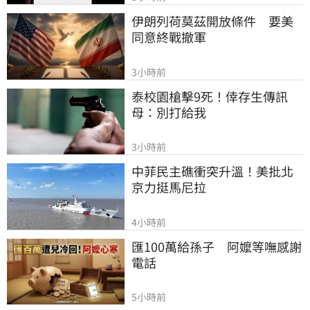
伊朗列荷莫茲開放條件　要美
同意終戰撤軍
3小時前
泰校園槍擊9死！倖存生傳訊
母：別打給我
3小時前
中菲民主礁衝突升溫！美批北
京力挺馬尼拉
4小時前
匯100萬給孫子　阿嬤等嘸感謝
電話
5小時前