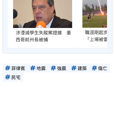
職涯剛起步　2
涉湮滅學生失蹤案證據　墨
「上場被雷劈
西哥前州長被捕
菲律賓
地震
強震
建築
傷亡
民宅