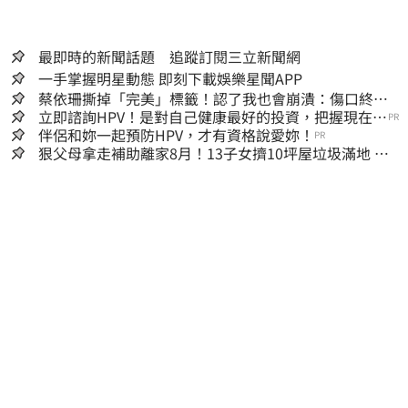
最即時的新聞話題 追蹤訂閱三立新聞網
一手掌握明星動態 即刻下載娛樂星聞APP
蔡依珊撕掉「完美」標籤！認了我也會崩潰：傷口終究
會癒合
立即諮詢HPV！是對自己健康最好的投資，把握現在不
PR
嫌晚！
伴侶和妳一起預防HPV，才有資格說愛妳！
PR
狠父母拿走補助離家8月！13子女擠10坪屋垃圾滿地 驚
見幼童深夜遊蕩