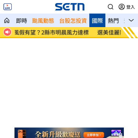
登入
即時
颱風動態
台股怎投資
國際
熱門
影音
達標
選美佳麗舞台「與蛇共舞」爆紅 結果慘
主機、
了
潰