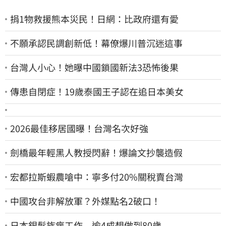
捐1物救援熊本災民！日網：比政府還有愛
不願承認民調創新低！幕僚爆川普沉迷這事
台灣人小心！她曝中國鎖國新法3恐怖後果
傳患自閉症！19歲泰國王子認在追日本美女
2026最佳移居國曝！台灣名次好強
劍橋最年輕黑人教授閃辭！爆論文抄襲造假
宏都拉斯蝦農嗆中：寧多付20%關稅賣台灣
中國攻台非解放軍？外媒點名2破口！
日本銀髮族瘋工作 逾4成想做到80歲