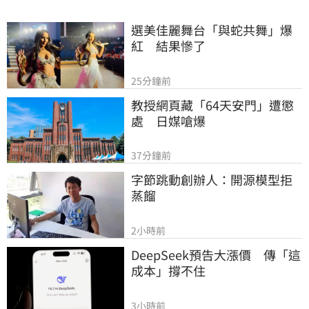
選美佳麗舞台「與蛇共舞」爆
紅　結果慘了
25分鐘前
教授網頁藏「64天安門」遭懲
處　日媒嗆爆
37分鐘前
字節跳動創辦人：開源模型拒
蒸餾
2小時前
DeepSeek預告大漲價　傳「這
成本」撐不住
3小時前