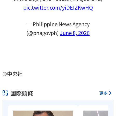
pic.twitter.com/yiDEIZKwHQ
— Philippine News Agency
(@pnagovph)
June 8, 2026
©中央社
國際頭條
更多