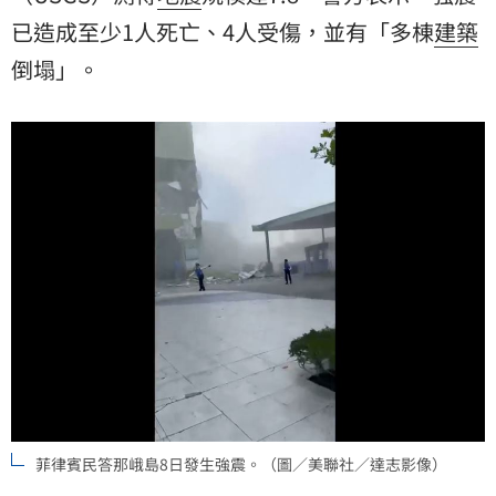
已造成至少1人死亡、4人受傷，並有「多棟
建築
倒塌」。
菲律賓民答那峨島8日發生強震。（圖／美聯社／達志影像）