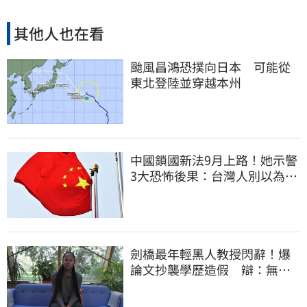
其他人也在看
颱風昌鴻恐撲向日本 可能從
東北登陸並穿越本州
中國鎖國新法9月上路！她示警
3大恐怖後果：台灣人別以為是
隔岸觀火
劍橋最年輕黑人教授閃辭！爆
論文抄襲學歷造假 辯：無法
讓每個人相信我