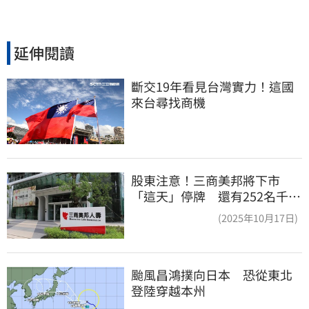
延伸閱讀
斷交19年看見台灣實力！這國
來台尋找商機
股東注意！三商美邦將下市
「這天」停牌 還有252名千張
大戶
(2025年10月17日)
颱風昌鴻撲向日本　恐從東北
登陸穿越本州