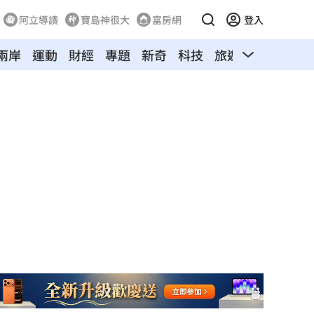
阿立導讀
寶島神很大
富房網
登入
兩岸
運動
財經
專題
新奇
科技
旅遊
汽車
寵物