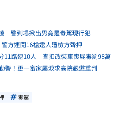
饒 警到場揪出男竟是毒駕現行犯
警方連開16槍逮人遭檢方聲押
11路逮10人 查扣改裝車喪屍毒罰98萬
執勤警！更一審家屬淚求高院嚴懲重判
押
毒駕