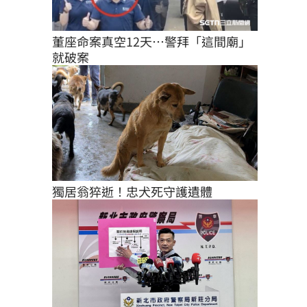
董座命案真空12天…警拜「這間廟」
就破案
獨居翁猝逝！忠犬死守護遺體