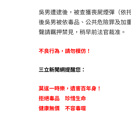
吳男遭逮後，被查獲喪屍煙彈（依托
後吳男被依毒品、公共危險罪及加
聲請羈押禁見，稍早前法官裁准。
不良行為，請勿模仿！
三立新聞網提醒您：
莫逞一時樂，遺害百年身！
拒絕毒品 珍惜生命
健康無價 不容毒噬