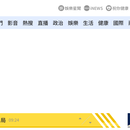
娛樂星聞
iNEWS
祝你健康
門
影音
熱搜
直播
政治
娛樂
生活
健康
國際
海警
09:34
酸爆
09:31
曝」
09:30
歉
09:27
因曝
09:25
出局
09:24
保
09:20