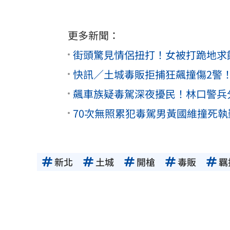
更多新聞：
街頭驚見情侶扭打！女被打跪地求
快訊／土城毒販拒捕狂飆撞傷2警！
飆車族疑毒駕深夜擾民！林口警兵分
70次無照累犯毒駕男黃國維撞死
新北
土城
開槍
毒販
羈