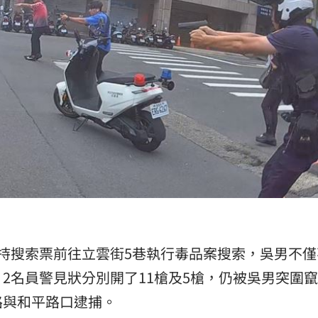
持搜索票前往立雲街5巷執行毒品案搜索，吳男不僅
2名員警見狀分別開了11槍及5槍，仍被吳男突圍
路與和平路口逮捕。