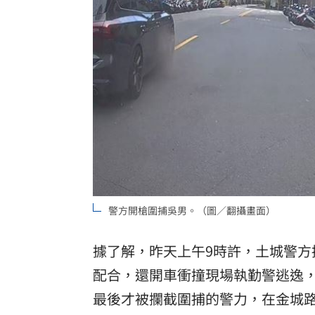
警方開槍圍捕吳男。（圖／翻攝畫面）
據了解，昨天上午9時許，土城警方
配合，還開車衝撞現場執勤警逃逸，
最後才被攔截圍捕的警力，在金城