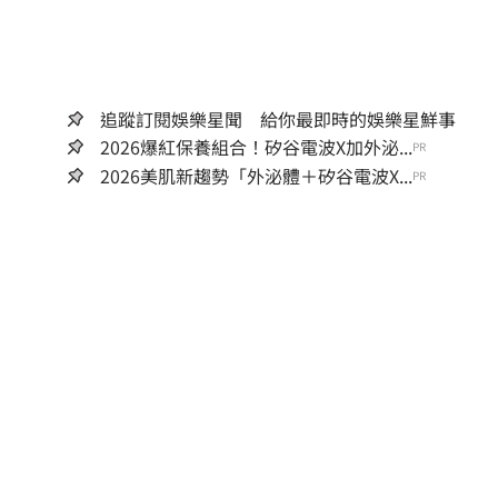
追蹤訂閱娛樂星聞 給你最即時的娛樂星鮮事
2026爆紅保養組合！矽谷電波X加外泌...
PR
2026美肌新趨勢「外泌體＋矽谷電波X...
PR