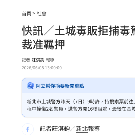
嗆妻：只要錢！尪恐嚇連發…觸保護令
首頁
社會
國安基金持股名單一次看 它成最大功
快訊／土城毒販拒捕毒
嫁龜梨和也首亮相！田中美奈實辣挺孕
裁准羈押
「創意私房」陳老師偷拍！更一審改判
獨／雙親苦等近3年 遭殺資優兒有全名
記者
莊淇鈞
報導
2026/06/08 13:00:00
口腔癌友拔全牙 悔嘆：現在吃得像餿
阿立幫你摘要新聞重點
開盤／台積電跌20元壓盤 大盤摔近200
幼幼台哥哥變博士藝人 李博翔情牽王
新北市土城警方昨天（7日）9時許，持搜索票前往
程中撞傷2名警員，遭警方開16槍阻逃，最後在
關公生日「2類人」不能拜！恐惹禍上身
公務移送，經檢察官漏夜複訊向法官聲請羈押，稍
記者莊淇鈞／
新北
報導
突遭王宇婕取代 鄭仲茵本尊回應真實