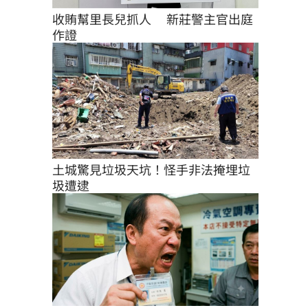
收賄幫里長兒抓人 　新莊警主官出庭
作證
土城驚見垃圾天坑！怪手非法掩埋垃
圾遭逮