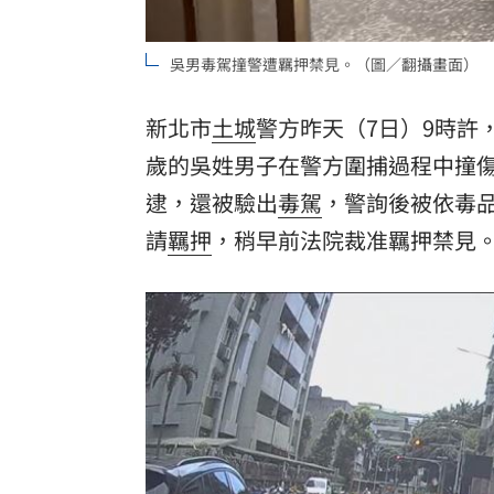
酷澎「爸氣父親節」國際官方品牌齊聚
吳男毒駕撞警遭羈押禁見。（圖／翻攝畫面）
新北市
土城
警方昨天（7日）9時許
歲的吳姓男子在警方圍捕過程中撞傷
逮，還被驗出
毒駕
，警詢後被依毒
請
羈押
，稍早前法院裁准羈押禁見