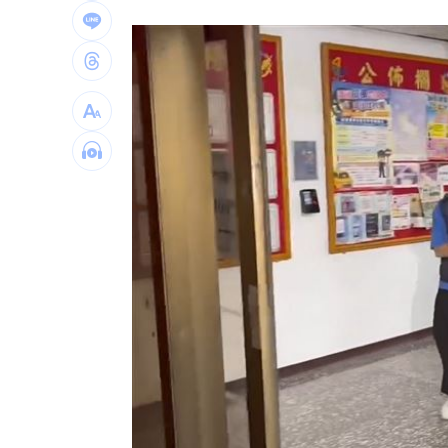
孫儷妝容靠12歲女兒化 友人一看成果
黃捷親赴公視考察 力挺：別成惡鬥犧
關聖帝君生日快樂！關公最疼的3種人曝
台灣彩券開獎直播中
20:31
LIVE三立+24小時直播
15:27
三立iNEWS新聞台線上直播
18:00
市場到酒場料理！可果美蕃茄醬創無限
父親節送會拉筋的按摩椅 爸爸「筋歡喜
油品食安事件引關注 挑選保健食品要注
罕病博士彭士齊 輪椅上的生命覺醒！
11