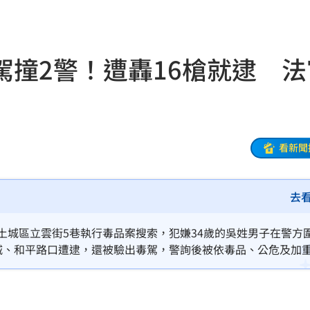
紅線
09:19
臣
09:15
駕撞2警！遭轟16槍就逮 法
肚
09:15
輕刑
09:13
了
09:12
看新聞
水
09:10
去
點
09:07
欣晨
09:05
土城區立雲街5巷執行毒品案搜索，犯嫌34歲的吳姓男子在警方
金城、和平路口遭逮，還被驗出毒駕，警詢後被依毒品、公危及加
09:04
早前法院裁准羈押禁見。
主因
09:04