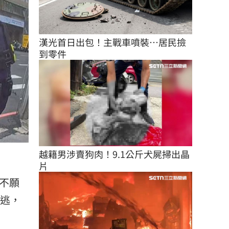
漢光首日出包！主戰車噴裝…居民撿
到零件
越籍男涉賣狗肉！9.1公斤犬屍掃出晶
片
不願
竄逃，