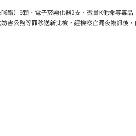
咪酯）9顆、電子菸霧化器2支、微量K他命等毒品
重妨害公務等罪移送新北檢，經檢察官漏夜複訊後，