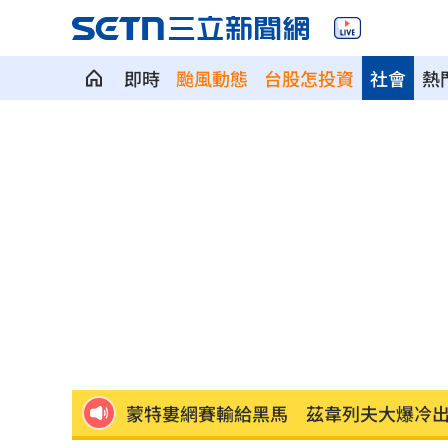
即時
颱風動態
台股怎投資
社會
熱
白海豚逼近！賈新興：最快明天這時發
香港玩具商急喊「永遠支持一中」 遭
挖童骨已2死！台積電「3神明駐駕畫面
軍人支援「蜈蚣陣」收2千觸法 廟方道
寫運勢書下半年廢了！唐綺陽瘦下來原
蒙特婁網賽輸給黑馬 茲韋列夫大爆冷
永慶不動產爆違反個資法！士院裁定交