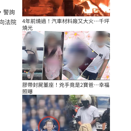
，警詢
4年前燒過！汽車材料廠又大火…千坪
向法院
燒光
膠帶封屍董座！兇手竟是2寶爸…幸福
照曝