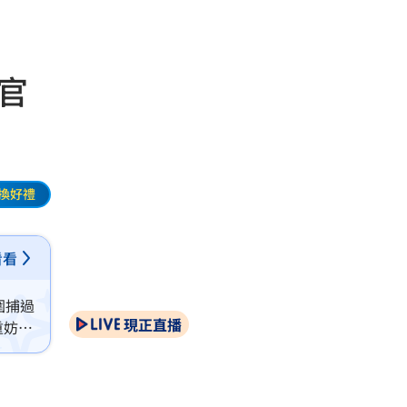
官
換好禮
看看
圍捕過
現正直播
重妨害