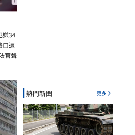
嫌34
路口遭
法官聲
熱門新聞
更多