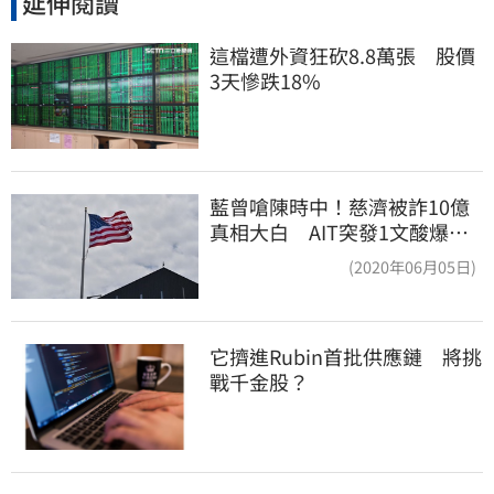
延伸閱讀
這檔遭外資狂砍8.8萬張　股價
3天慘跌18%
藍曾嗆陳時中！慈濟被詐10億
真相大白 AIT突發1文酸爆…
他笑：真的很會
(2020年06月05日)
它擠進Rubin首批供應鏈　將挑
戰千金股？