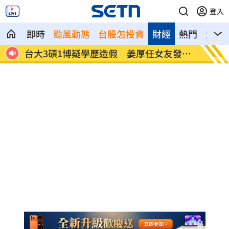
登入
即時
颱風動態
台股怎投資
財經
熱門
影音
大正
台大3碩1博疑學歷造假 姜厚任女友發聲
發新冠
了