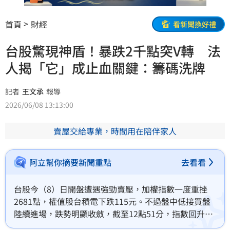
首頁
財經
看新聞換好禮
台股驚現神盾！暴跌2千點突V轉 法
人揭「它」成止血關鍵：籌碼洗牌
記者
王文承
報導
2026/06/08 13:13:00
賣屋交給專業，時間用在陪伴家人
阿立幫你摘要新聞重點
去看看
台股今（8）日開盤遭遇強勁賣壓，加權指數一度重挫
2681點，權值股台積電下跌115元。不過盤中低接買盤
陸續進場，跌勢明顯收斂，截至12點51分，指數回升至
43523.13點，仍下跌1547.81點、跌幅3.43%，顯示市