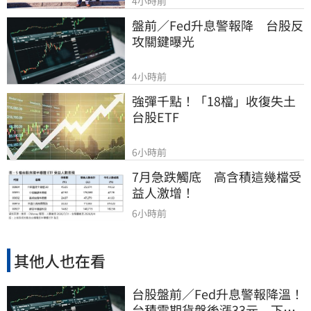
4小時前
盤前／Fed升息警報降　台股反
攻關鍵曝光
4小時前
強彈千點！「18檔」收復失土
台股ETF
6小時前
7月急跌觸底　高含積這幾檔受
益人激增！
6小時前
其他人也在看
台股盤前／Fed升息警報降溫！
台積電期貨盤後漲33元 下周