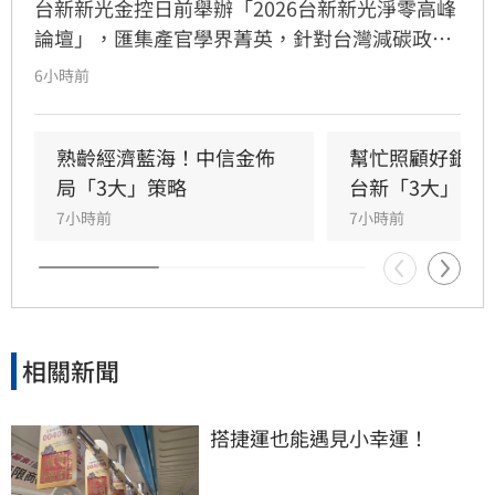
台新新光金控日前舉辦「2026台新新光淨零高峰
論壇」，匯集產官學界菁英，針對台灣減碳政
策、碳定價制度及企業轉型策略進行深度對話。
6小時前
國發會主委葉俊顯與環境部部長彭啟明出席，強
調台灣正邁向碳定價市場機制時代。台新新光金
控總經理林維俊指出，論壇邁入第五年，致力協
熟齡經濟藍海！中信金佈
幫忙照顧好銀髮
助企業將永續轉化為國際競爭力。會中上銀、強
局「3大」策略
台新「3大」防
茂、宏碁及金寶等指標企業分享低碳實踐經驗。
7小時前
7小時前
台新新光金控憑藉優異的永續績效，不僅連續三
年獲標普全球永續年鑑銀行業全球前1%，更獲
MSCI ESG AAA最高評級，展現其帶領產業接軌
國際、推進淨零韌性家園的決心，持續成為企業
邁向永續發展的強力後盾。
相關新聞
搭捷運也能遇見小幸運！