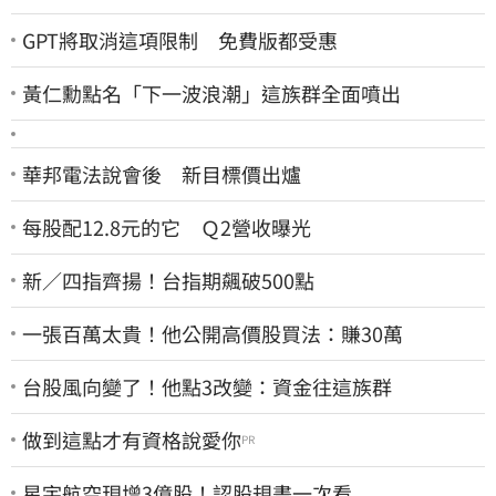
GPT將取消這項限制 免費版都受惠
黃仁勳點名「下一波浪潮」這族群全面噴出
華邦電法說會後 新目標價出爐
每股配12.8元的它 Ｑ2營收曝光
新／四指齊揚！台指期飆破500點
一張百萬太貴！他公開高價股買法：賺30萬
台股風向變了！他點3改變：資金往這族群
做到這點才有資格說愛你
PR
星宇航空現增3億股！認股規畫一次看