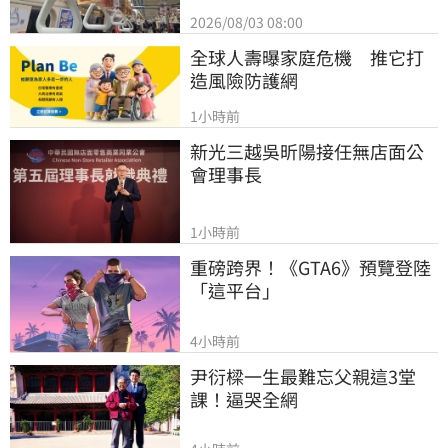
2026/08/03 08:00
全球人壽曝家庭危機　推它打
造風險防護網
1小時前
新光三越吳昕陽接任無店面公
會理事長
1小時前
重磅跨界！《GTA6》預覽登陸
「這平台」
4小時前
尹衍樑一生最難忘父親這3堂
課！逼哭全網