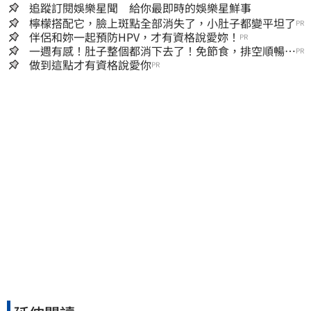
追蹤訂閱娛樂星聞 給你最即時的娛樂星鮮事
檸檬搭配它，臉上斑點全部消失了，小肚子都變平坦了
PR
伴侶和妳一起預防HPV，才有資格說愛妳！
PR
一週有感！肚子整個都消下去了！免節食，排空順暢就
PR
夠
做到這點才有資格說愛你
PR