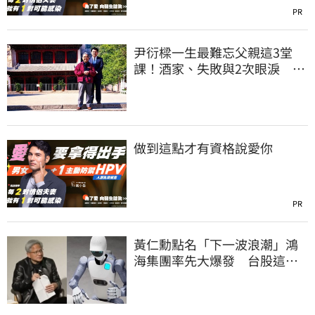
PR
尹衍樑一生最難忘父親這3堂
課！酒家、失敗與2次眼淚 逼
哭全網
做到這點才有資格說愛你
PR
黃仁勳點名「下一波浪潮」鴻
海集團率先大爆發 台股這族
群全面噴出