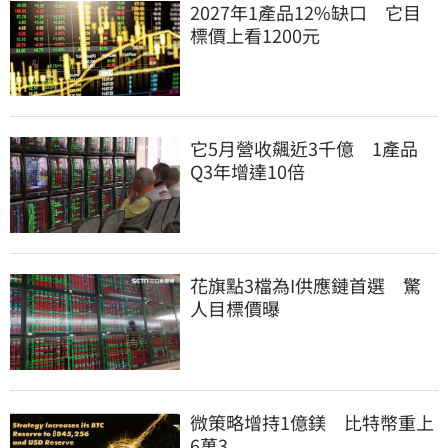
2027年1產品12%缺口　它目
標價上看1200元
它5月營收飆近3千億　1產品
Q3年增達10倍
花旗點3檔為I供應鏈首選　驚
人目標價曝
微策略增持1億鎂　比特幣重上
6萬3