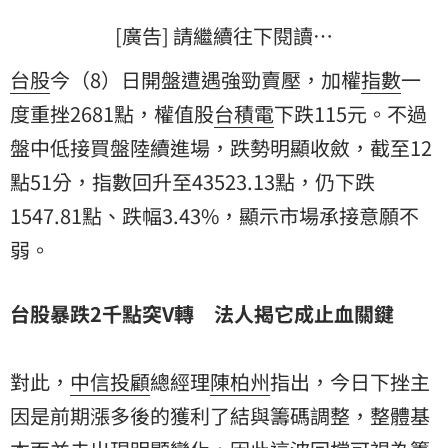
[廣告] 請繼續往下閱讀…
台股
今（8）日開盤遭遇強勁賣壓，加權
指數
一
度重挫2681點，權值股
台積電
下跌115元。不過
盤中低接買盤陸續進場，跌勢明顯收斂，截至12
點51分，指數回升至43523.13點，仍下跌
1547.81點、跌幅3.43%，顯示市場承接意願不
弱。
台股暴跌2千點突V轉 法人揭它成止血關鍵
對此，
中信投顧
總經理
陳柏州
指出，今日下挫主
因是前期漲多後的獲利了結與籌碼調整，整體基