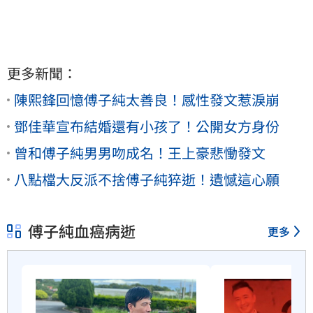
更多新聞：
陳熙鋒回憶傅子純太善良！感性發文惹淚崩
鄧佳華宣布結婚還有小孩了！公開女方身份
曾和傅子純男男吻成名！王上豪悲慟發文
八點檔大反派不捨傅子純猝逝！遺憾這心願
傅子純血癌病逝
更多