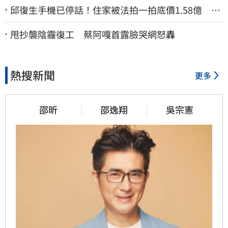
邱復生手機已停話！住家被法拍一拍底價1.58億 女
兒曝原因：幫台開還債
甩抄襲陰霾復工 蔡阿嘎首露臉哭網怒轟
熱搜新聞
更多
邵昕
邵逸翔
吳宗憲