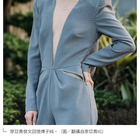
廖苡喬發文回憶傅子純。（圖／翻攝自廖苡喬IG)