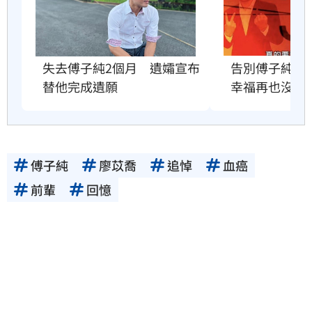
失去傅子純2個月　遺孀宣布
告別傅子純　
替他完成遺願
幸福再也沒有
傅子純
廖苡喬
追悼
血癌
前輩
回憶