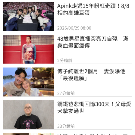
Apink走過15年粉紅奇蹟！8/8
相約高雄巨蛋
2026/06/29 08:00
48歲男星直播突亮刀自殘　滿
身血畫面瘋傳
2分鐘前
傅子純離世2個月　妻淚曝他
「最後遺願」
27分鐘前
鋼鐵爸悲慟回憶300天！父母愛
犬摯友過世
33分鐘前