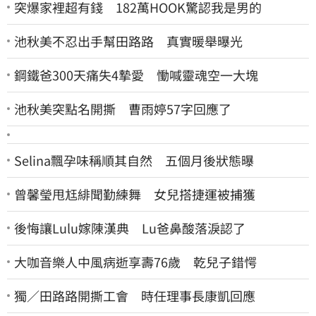
突爆家裡超有錢 182萬HOOK驚認我是男的
池秋美不忍出手幫田路路 真實暖舉曝光
鋼鐵爸300天痛失4摯愛 慟喊靈魂空一大塊
池秋美突點名開撕 曹雨婷57字回應了
Selina飄孕味稱順其自然 五個月後狀態曝
曾馨瑩甩尪緋聞勤練舞 女兒搭捷運被捕獲
後悔讓Lulu嫁陳漢典 Lu爸鼻酸落淚認了
大咖音樂人中風病逝享壽76歲 乾兒子錯愕
獨／田路路開撕工會 時任理事長康凱回應