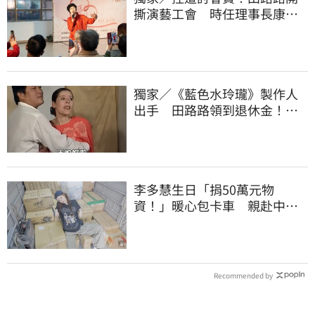
撕演藝工會 時任理事長康凱
回應了
獨家／《藍色水玲瓏》製作人
出手 田路路領到退休金！隱
忍6年吐內幕
李多慧生日「捐50萬元物
資！」暖心包卡車 親赴中南
部偏鄉機構送愛
Recommended by