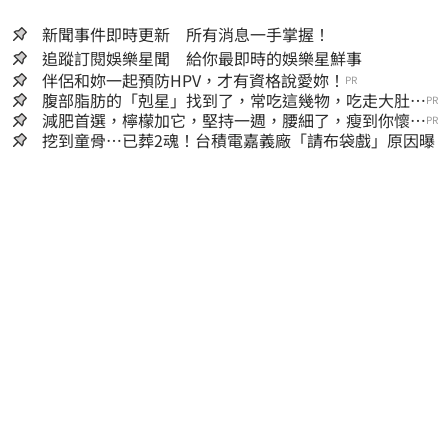
新聞事件即時更新 所有消息一手掌握！
追蹤訂閱娛樂星聞 給你最即時的娛樂星鮮事
伴侶和妳一起預防HPV，才有資格說愛妳！
PR
腹部脂肪的「剋星」找到了，常吃這幾物，吃走大肚
PR
囊，瘦出小蠻腰
減肥首選，檸檬加它，堅持一週，腰細了，瘦到你懷疑
PR
人生
挖到童骨…已葬2魂！台積電嘉義廠「請布袋戲」原因曝