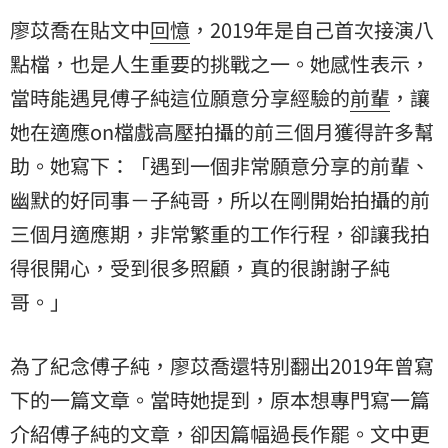
廖苡喬在貼文中
回憶
，2019年是自己首次接演八
點檔，也是人生重要的挑戰之一。她感性表示，
當時能遇見傅子純這位願意分享經驗的
前輩
，讓
她在適應on檔戲高壓拍攝的前三個月獲得許多幫
助。她寫下：「遇到一個非常願意分享的前輩、
幽默的好同事－子純哥，所以在剛開始拍攝的前
三個月適應期，非常繁重的工作行程，卻讓我拍
得很開心，受到很多照顧，真的很謝謝子純
哥。」
為了紀念傅子純，廖苡喬還特別翻出2019年曾寫
下的一篇文章。當時她提到，原本想專門寫一篇
介紹傅子純的文章，卻因篇幅過長作罷。文中更