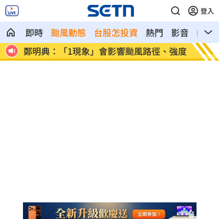
登入
即時
颱風動態
台股怎投資
熱門
影音
熱搜
鄭明典：「1現象」會影響颱風路徑、強度
真相只
場