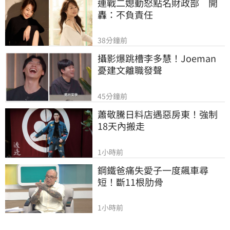
連戰二媳動怒點名財政部　開
轟：不負責任
38分鐘前
攝影爆跳槽李多慧！Joeman
憂建文離職發聲
45分鐘前
蕭敬騰日料店遇惡房東！強制
18天內搬走
1小時前
鋼鐵爸痛失愛子一度飆車尋
短！斷11根肋骨
1小時前