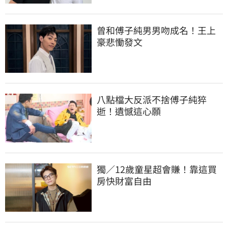
曾和傅子純男男吻成名！王上
豪悲慟發文
八點檔大反派不捨傅子純猝
逝！遺憾這心願
獨／12歲童星超會賺！靠這買
房快財富自由