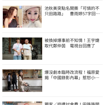
池秋美突點名開撕「可憐的不
只田路路」 曹雨婷57字回應
了
被換掉爆事前不知情！王宇婕
取代鄭仲茵 電視台回應了
爆沒劇本臨時改流程！福原愛
揭「中國錄影內幕」惹怒小粉
紅：忘恩負義
獨家／控遭討會費！田路路開