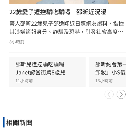
22歲愛子遭控騙吃騙喝　邵昕近況曝
藝人邵昕22歲兒子邵逸翔近日遭網友爆料，指控
其涉嫌謊報身分、詐騙及恐嚇，引發社會高度關
注。隨著風波延燒，邵昕的近況也隨之曝光，據
8小時前
悉他已於三年前移民美國，並與現任妻子
Christina在當地再婚，目前重心轉往海外經營食
品團購生意。林品妤
邵昕兒遭控騙吃騙喝　
邵昕約會第一天
Janet認當街罵8歲兒
卸妝」小S傻眼
11小時前
13小時前
相關新聞