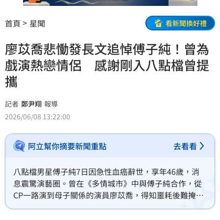
首頁
星聞
看新聞換好禮
廖苡喬悲慟發長文追悼傅子純！曾為
戲演熱戀情侶 感謝剛入八點檔曾提
攜
記者
鄭尹翔
報導
2026/06/08 13:22:00
阿立幫你摘要新聞重點
去看看
八點檔男星傅子純7日因急性血癌辭世，享年46歲，消
息震驚演藝圈。曾在《多情城市》中與傅子純合作，從
CP一路演到母子關係的演員廖苡喬，得知噩耗後難掩悲
痛，第一時間透過社群發文悼念，直言：「這個消息真
的太突然了！」更坦言自己是從新聞上得知消息，「第