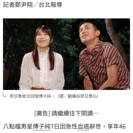
記者鄭尹翔／台北報導
一時間聽到我還不敢相信，一時說不出話來⋯⋯」。
廖苡喬發文回憶傅子純。（圖／翻攝自廖苡喬IG)
[廣告] 請繼續往下閱讀…
八點檔男星
傅子純
7日因急性
血癌
辭世，享年46