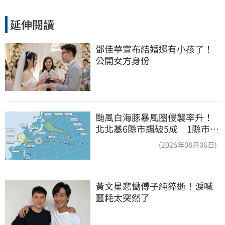
延伸閱讀
鄧佳華宣布結婚還有小孩了！
公開女方身份
颱風白海豚暴風圈侵襲率升！
北北基6縣市飆破5成 1縣市
「最高達67%」
(2026年08月06日)
黃文星悲慟傅子純猝逝！淚喊
噩耗太突然了