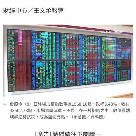
片慘綠之中，數位雲端族群逆勢抗跌，成為盤面亮點。
財經中心／王文承報導
台股今（8）日終場加權指數重挫1568.16點、跌幅3.48%，收在
43502.78點，市場賣壓沉重。不過，在一片慘綠之中，數位雲端
族群逆勢抗跌，成為盤面亮點。（示意圖／資料照）
[廣告] 請繼續往下閱讀…