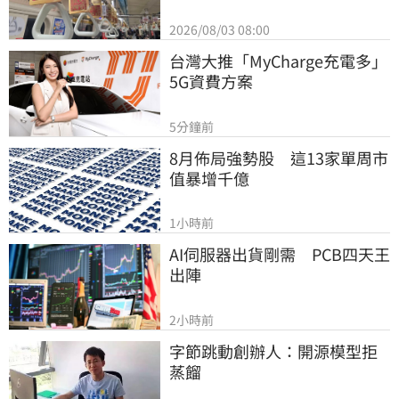
2026/08/03 08:00
台灣大推「MyCharge充電多」
5G資費方案
5分鐘前
8月佈局強勢股　這13家單周市
值暴增千億
1小時前
AI伺服器出貨剛需　PCB四天王
出陣
2小時前
字節跳動創辦人：開源模型拒
蒸餾