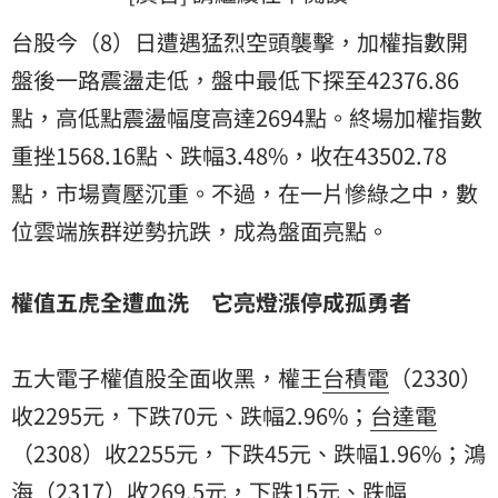
台股今（8）日遭遇猛烈空頭襲擊，加權指數開
盤後一路震盪走低，盤中最低下探至42376.86
點，高低點震盪幅度高達2694點。終場加權指數
重挫1568.16點、跌幅3.48%，收在43502.78
點，市場賣壓沉重。不過，在一片慘綠之中，數
位雲端族群逆勢抗跌，成為盤面亮點。
權值五虎全遭血洗 它亮燈漲停成孤勇者
五大電子權值股全面收黑，權王
台積電
（2330）
收2295元，下跌70元、跌幅2.96%；
台達電
（2308）收2255元，下跌45元、跌幅1.96%；
鴻
海
（2317）收269.5元，下跌15元、跌幅