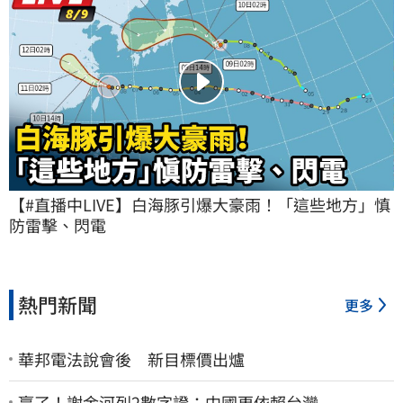
【#直播中LIVE】白海豚引爆大豪雨！「這些地方」慎
防雷擊、閃電
熱門新聞
更多
華邦電法說會後 新目標價出爐
贏了！謝金河列2數字證：中國更依賴台灣