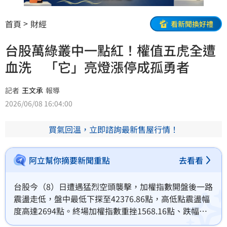
首頁
財經
看新聞換好禮
台股萬綠叢中一點紅！權值五虎全遭
血洗 「它」亮燈漲停成孤勇者
記者
王文承
報導
2026/06/08 16:04:00
買氣回溫，立即諮詢最新售屋行情！
阿立幫你摘要新聞重點
去看看
台股今（8）日遭遇猛烈空頭襲擊，加權指數開盤後一路
震盪走低，盤中最低下探至42376.86點，高低點震盪幅
度高達2694點。終場加權指數重挫1568.16點、跌幅
3.48%，收在43502.78點，市場賣壓沉重。不過，在一