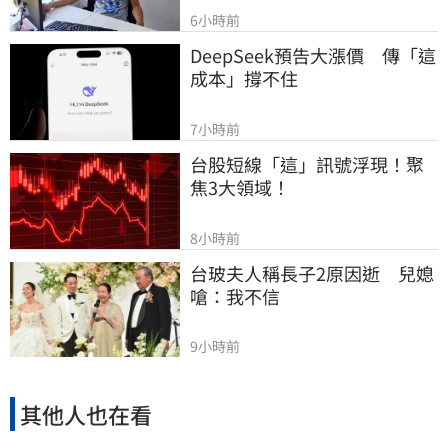
6小時前
DeepSeek預告大漲價　傳「這
成本」撐不住
7小時前
台股短線「這」訊號浮現！聚
焦3大領域！
8小時前
台玻夫人稱長子2原因逝　兒媳
嗆：我不信
9小時前
其他人也在看