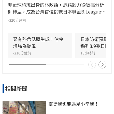
非籃球科班出身的林政語，憑藉毅力從數據分析
師轉型，成為台灣首位挑戰日本職籃B.League的
教練。他曾助新北國王奪下兩座冠軍，並在美籍
-320分鐘前
教練派翠克的引薦下，獲邀至日本靜岡Veltex擔
任助理教練。林政語不僅展現追夢決心，更積極
自學日文迎接挑戰，期許能在高強度的日本職籃
又有熱帶低壓生成！估今
日本防衛預算創
中磨練執教能力，成為國際級教練，未來更希望
增強為颱風
編列8.9兆日圓
能將寶貴的海外執教經驗帶回台灣，為本土籃壇
-210分鐘前
13小時前
注入新氣象，實踐深耕籃球的長遠目標。
相關新聞
搭捷運也能遇見小幸運！