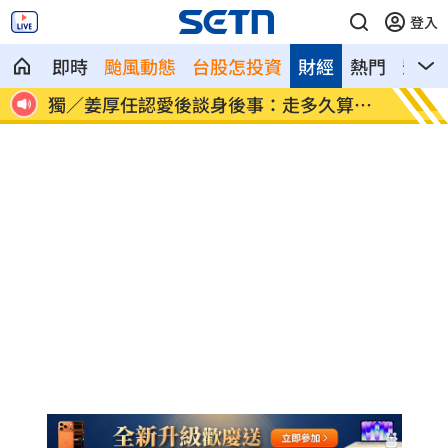
登入
即時
颱風動態
台股怎投資
財經
熱門
影音
說話
獨／姜厚任認愛後談身後事：走多久算多
12生
久