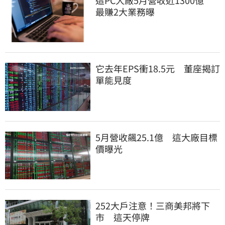
最賺2大業務曝
它去年EPS衝18.5元　董座揭訂
單能見度
5月營收飆25.1億　這大廠目標
價曝光
252大戶注意！三商美邦將下
市　這天停牌