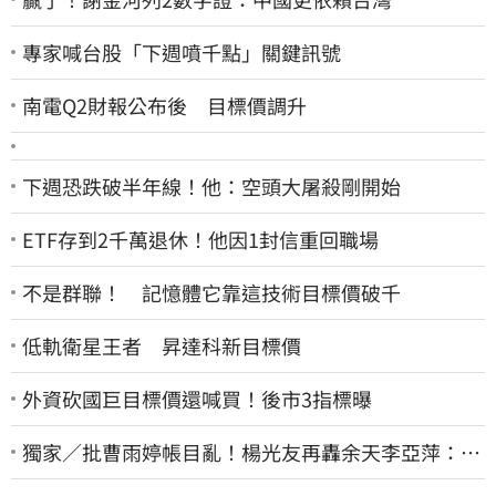
專家喊台股「下週噴千點」關鍵訊號
南電Q2財報公布後 目標價調升
下週恐跌破半年線！他：空頭大屠殺剛開始
ETF存到2千萬退休！他因1封信重回職場
不是群聯！ 記憶體它靠這技術目標價破千
低軌衛星王者 昇達科新目標價
外資砍國巨目標價還喊買！後市3指標曝
獨家／批曹雨婷帳目亂！楊光友再轟余天李亞萍：他
們工會跟演藝圈沒關