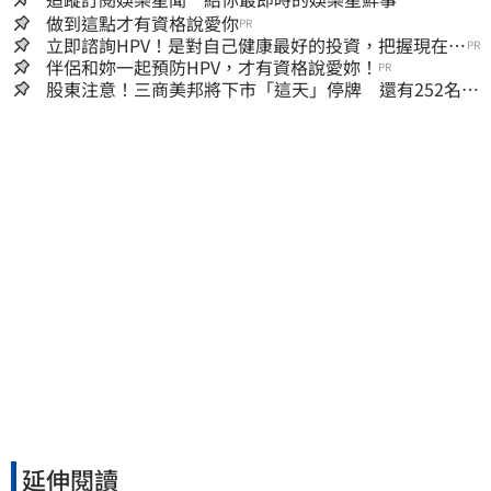
做到這點才有資格說愛你
PR
立即諮詢HPV！是對自己健康最好的投資，把握現在不
PR
嫌晚！
伴侶和妳一起預防HPV，才有資格說愛妳！
PR
股東注意！三商美邦將下市「這天」停牌 還有252名千
張大戶
延伸閱讀