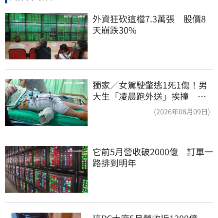
外資狂砍這檔7.3萬張　股價8
天崩跌30%
獨家／女駕駛肇逃1死1傷！男
大生「凌晨跑外送」挨撞 媽
淚：家快瓦解
(2026年08月09日)
它前5月營收破2000億　訂單一
路排到明年
這PC大廠5月營收近1300億　