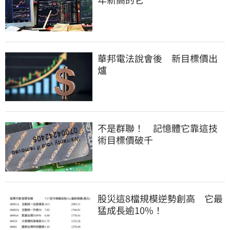
華邦電法說會後 新目標價出
爐
不是群聯！ 記憶體它靠這技
術目標價破千
股災這8檔規模逆勢創高 它最
猛成長逾10%！