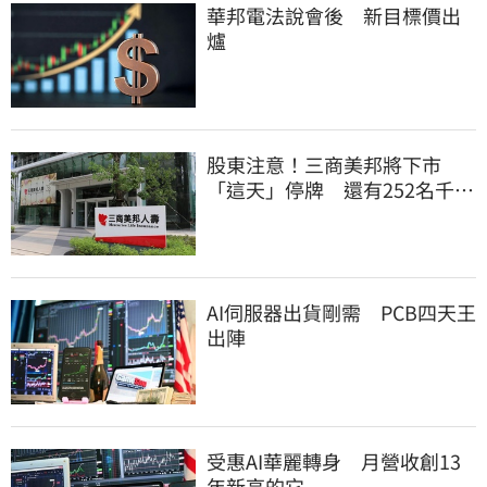
華邦電法說會後 新目標價出
爐
股東注意！三商美邦將下市
「這天」停牌 還有252名千張
大戶
AI伺服器出貨剛需 PCB四天王
出陣
受惠AI華麗轉身 月營收創13
年新高的它