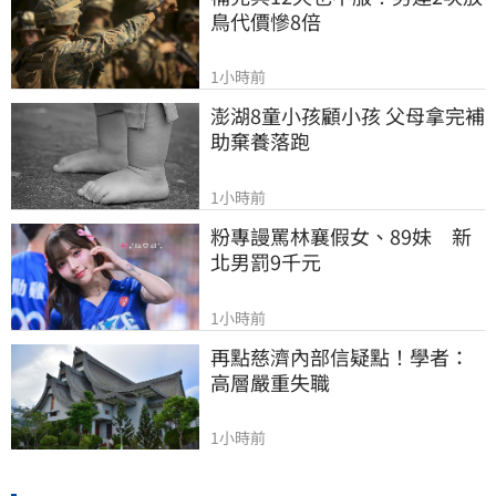
鳥代價慘8倍
1小時前
澎湖8童小孩顧小孩 父母拿完補
助棄養落跑
1小時前
粉專謾罵林襄假女、89妹　新
北男罰9千元
1小時前
再點慈濟內部信疑點！學者：
高層嚴重失職
1小時前