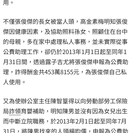
用。
不僅張俊傑的長女被當人頭，高金素梅明知張俊
傑因健康因素，及協助照料孫女、照顧住在台中
的母親，多在家中處理私人事務，並未實際從事
公費助理工作，卻仍於2013年1月1日起至同年1
月31日間，透過露子吉尤將張俊傑申報為公費助
理，詐得酬金共453萬8155元，為張俊傑自己私
人使用。
又為使辦公室主任陳智篁得以向勞動部勞工保險
局
詐領
育嬰補助，明知陳男並沒有因為女兒出生
而中斷立院職務，於2013年2月1日起至同年7月
31日，將陳男找來的人頭楊昀儒，申報為公費助