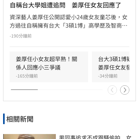
自稱台大學姐遭追問　姜厚任女友回應了
資深藝人姜厚任公開認愛小24歲女友童芯後，女
方過往自稱擁有台大「3碩1博」高學歷及智商
146等背景引發外界高度質疑。童芯日前於社群
-190分鐘前
發布千字長文，以「台大學姐」自居暢談邏輯與
真相，試圖回應爭議，卻未提供具體學歷證明文
件，導致話題持續發酵，網友針對其學歷真實性
姜厚任小女友超早熟！關
台大3碩1博疑
仍存有諸多疑問。面對女友身陷輿論風波，姜厚
係人回應小三爭議
姜厚任女友發聲
任展現力挺態度，笑稱兩人的戀情已像偵探片，
-165分鐘前
-34分鐘前
強調對女友背景知情且不擔憂。林宜君
相關新聞
男同事追求不成跟騷偷拍　女