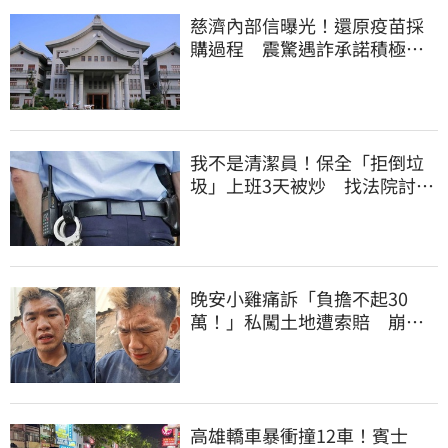
慈濟內部信曝光！還原疫苗採
購過程 震驚遇詐承諾積極追
回善款
我不是清潔員！保全「拒倒垃
圾」上班3天被炒 找法院討公
道結果出爐
晚安小雞痛訴「負擔不起30
萬！」私闖土地遭索賠 崩
潰：不接受漫天要價
高雄轎車暴衝撞12車！賓士