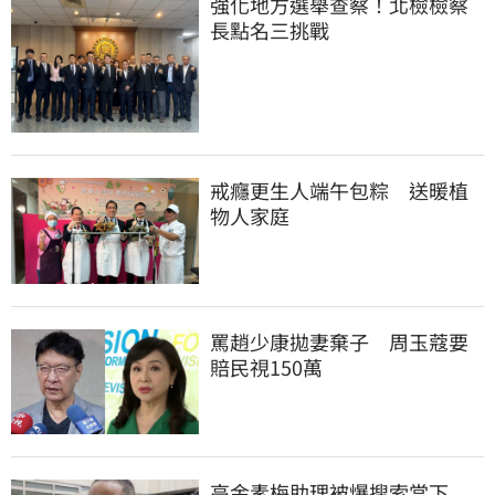
強化地方選舉查察！北檢檢察
長點名三挑戰
戒癮更生人端午包粽　送暖植
物人家庭
罵趙少康拋妻棄子　周玉蔻要
賠民視150萬
高金素梅助理被爆搜索當下