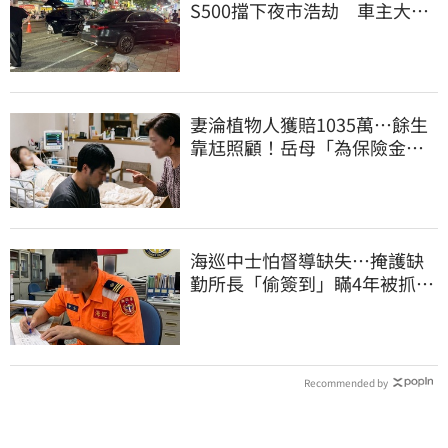
S500擋下夜市浩劫 車主大
度：車再買就有
妻淪植物人獲賠1035萬…餘生
靠尪照顧！岳母「為保險金開
撕」告女婿討錢
海巡中士怕督導缺失…掩護缺
勤所長「偷簽到」瞞4年被抓
包！下場曝光
Recommended by