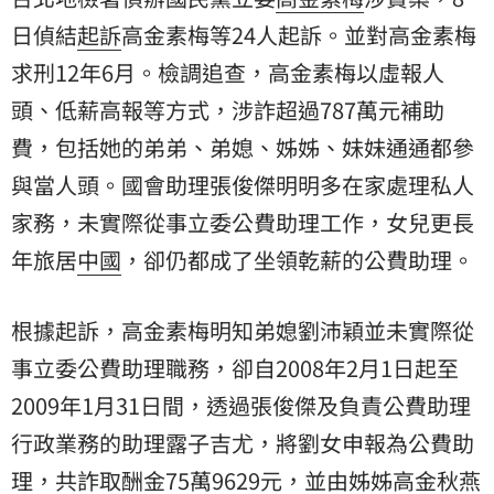
日偵結
起訴
高金素梅等24人起訴。並對高金素梅
求刑12年6月。檢調追查，高金素梅以虛報人
頭、低薪高報等方式，涉詐超過787萬元補助
費，包括她的弟弟、弟媳、姊姊、妹妹通通都參
與當人頭。國會助理張俊傑明明多在家處理私人
家務，未實際從事立委公費助理工作，女兒更長
年旅居
中國
，卻仍都成了坐領乾薪的公費助理。
根據起訴，高金素梅明知弟媳劉沛穎並未實際從
事立委公費助理職務，卻自2008年2月1日起至
2009年1月31日間，透過張俊傑及負責公費助理
行政業務的助理露子吉尤，將劉女申報為公費助
理，共詐取酬金75萬9629元，並由姊姊高金秋燕