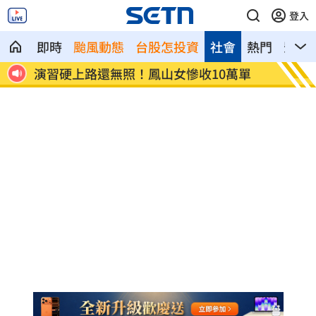
登入
即時
颱風動態
台股怎投資
社會
熱門
影音
單
孫易磊登板2局2K無失分！ 飆156公里火
直擊／
球
嗨翻