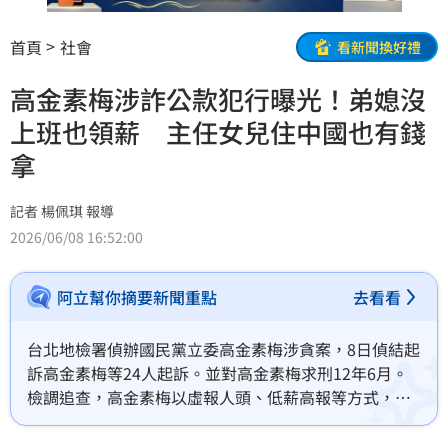
首頁
社會
看新聞換好禮
高金素梅涉詐公款犯行曝光！弟媳沒
上班也領薪 主任女兒住中國也有錢
拿
記者 楊佩琪 報導
2026/06/08 16:52:00
阿立幫你摘要新聞重點
去看看
台北地檢署偵辦國民黨立委高金素梅涉貪案，8日偵結起
訴高金素梅等24人起訴。並對高金素梅求刑12年6月。
檢調追查，高金素梅以虛報人頭、低薪高報等方式，涉
詐超過787萬元補助費，包括她的弟弟、弟媳、姊姊、
妹妹通通都參與當人頭。國會助理張俊傑明明多在家處