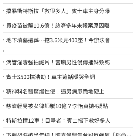
擋暴衝特斯拉「救很多人」賓士車主身分曝
買疫苗被騙10.6億！慈濟多年未報案原因曝
地下墳墓遷葬…挖3.6米見400座！今辦法會
滴管灌毒強拍謎片！宮廟男性侵傳播妹致死
賓士S500擋浩劫！車主這話暖哭全網
精神科名醫驚爆性侵！逼男病患跪地硬上
慈濟輕易被女律師騙10億？李怡貞拋4疑點
特斯拉撞12車！目擊者：賓士擋下救好多人
下週恐跌破半年線！陳嘉偉警告台股反彈屬「逃命