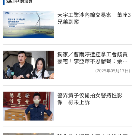
天宇工業涉內線交易案　董座3
兄弟到案
獨家／曹雨婷遭控拿工會錢買
豪宅！李亞萍不忍發聲：余天
管工會都貼錢
(2025年05月17日)
警界黃子佼偷拍女警持性影
像　檢未上訴