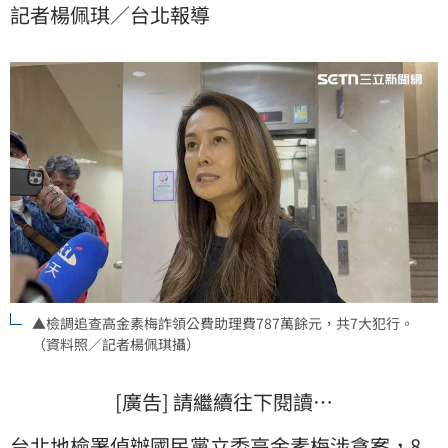
記者楊佩琪／台北報導
理私人家務，未實際從事立委公費助理工作，女兒更長
年旅居中國，卻仍都成了坐領乾薪的公費助理。
▲檢調追查高金素梅詐領公費助理費787萬餘元，共7大犯行。
（資料照／記者楊佩琪攝）
[廣告] 請繼續往下閱讀…
台北地檢署偵辦國民黨立委
高金素梅
涉貪案，8