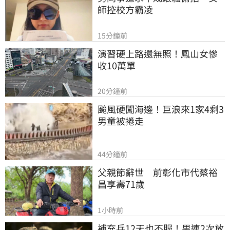
師控校方霸凌
15分鐘前
演習硬上路還無照！鳳山女慘
收10萬單
20分鐘前
颱風硬闖海邊！巨浪來1家4剩3 
男童被捲走
44分鐘前
父親節辭世　前彰化市代蔡裕
昌享壽71歲
1小時前
補充兵12天也不服！男連2次放