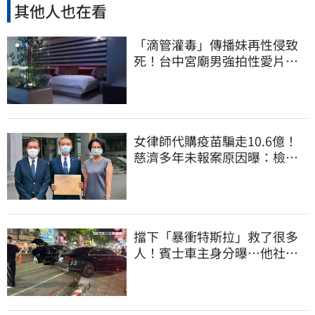
其他人也在看
「滴管灌毒」傳播妹再性侵致
死！台中宮廟男強拍性愛片
惡行曝光
女律師代購疫苗騙走10.6億！
慈濟多年未報案原因曝：檢警
上門才知被騙
擋下「暴衝特斯拉」救了很多
人！賓士車主身分曝…他社群
擁1.4萬追蹤