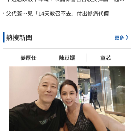
波」：空頭大屠殺剛開始
父代簽…兒「14天教召不去」付出慘痛代價
熱搜新聞
更多
姜厚任
陳苡孋
童芯