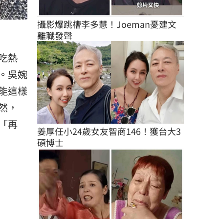
攝影爆跳槽李多慧！Joeman憂建文
離職發聲
吃熱
。吳婉
能這樣
然，
「再
姜厚任小24歲女友智商146！獲台大3
碩博士