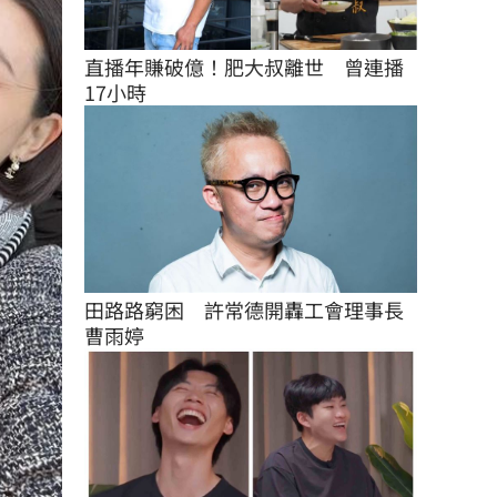
直播年賺破億！肥大叔離世　曾連播
17小時
田路路窮困　許常德開轟工會理事長
曹雨婷