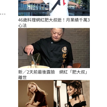
46歲料理網紅肥大叔逝！月業績千萬3
心法
新／2天前最後露臉　網紅「肥大叔」
離世