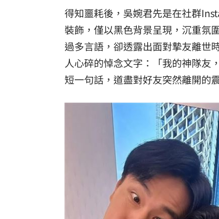
得知噩耗後，吳婉君先是在社群Ins
裝飾，僅以黑色背景呈現，沉重氛
過多言語，卻透露出面對摯友離世時難
人心碎的悼念文字：「我的神隊友
短一句話，道盡對好友突然離開的