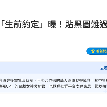
風阻
23:14
勝
23:10
「生前約定」曝！貼黑圖難
災
23:06
部勸
23:05
23:03
看新聞
去
癌
23:00
萬
22:59
消息曝光後震驚演藝圈，不少合作過的藝人紛紛發聲悼念。其中曾
德嘉CP」的台劇女神吳婉君，也透過社群平台表達哀思，難以接
交保
22:58
落戶
22:57