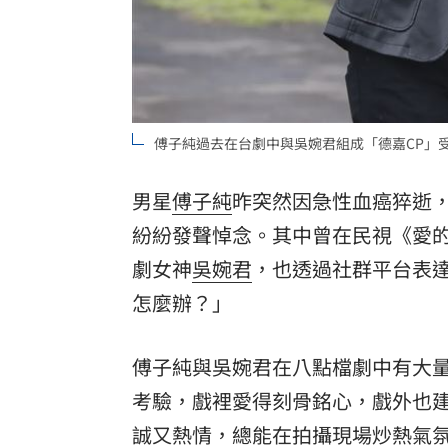
傅子純過去在台劇中與吳婉君組成「德嘉CP」
男星
傅子純
昨突然因急性血癌猝逝，
紛紛發聲悼念。其中曾在民視《愛
劇女神
吳婉君
，也透過社群平台表
怎麼辦？」
傅子純與吳婉君在八點檔劇中有大
考驗，戲裡愛得刻骨銘心，戲外也
誠又熱情，總能在拍攝現場炒熱氣