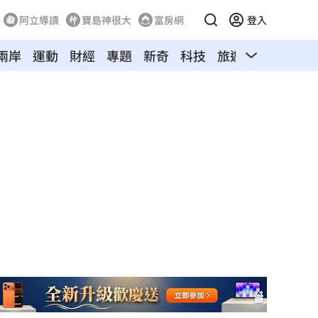
阿立導讀
寶島神很大
富房網
登入
兩岸
運動
財經
專題
新奇
科技
旅遊
汽車
寵物