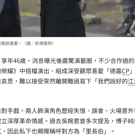
受劇迷喜愛。（圖／民視提供）
享年46歲，消息曝光後震驚演藝圈，不少合作過的
的榮耀》中搭檔演出、組成深受觀眾喜愛「德嘉
CP
達哀思，難以接受突然離開難過寫下「我們說好的
江
量對手戲，兩人飾演角色歷經失憶、誤會、火場意外
建立深厚革命情感。過去吳婉君曾多次提及，傅子純
氛，因此私下也親暱稱呼對方為「里長伯」。