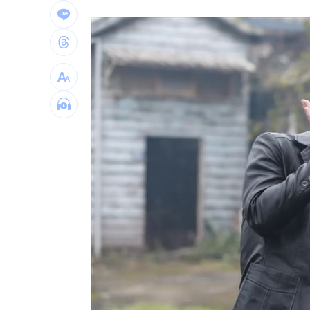
慈濟遭詐10億買疫苗！他點出更麻煩的
日神級甜點快閃台北！連5天「買一送一
圖書館借書作者賺什麼？菜販作家：有
台灣彩券開獎直播中
20:31
LIVE三立+24小時直播
15:27
三立iNEWS新聞台線上直播
18:00
理想混蛋號召粉絲跨海追星吃美食！
18: