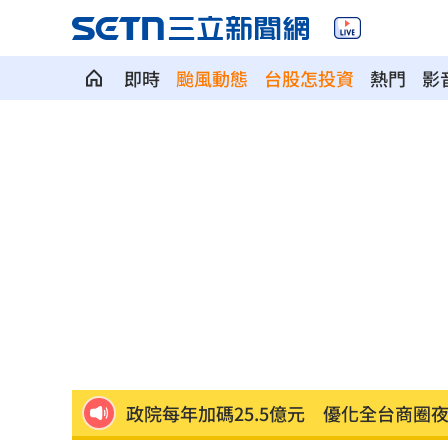
即時
颱風動態
台股怎投資
熱門
影
斷交國200萬磅蝦遭我友邦封殺！業者慘
新北待售餘屋萬8戶 永和竟只賣贏八里
為5億商機翻臉 肥大叔插刀：要死一起
杜金龍點名：「這檔權值股」千萬別長
額頭冒出痘痘 女手癢猛摳竟成「病毒
政院每年加碼25.5億元 優化全台商圈
癌末男缺錢鋌而走險 3D玩具熊夾藏K