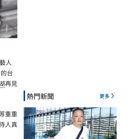
藝人
」的
台
湖
再見
熱門新聞
更多
等重重
待人真