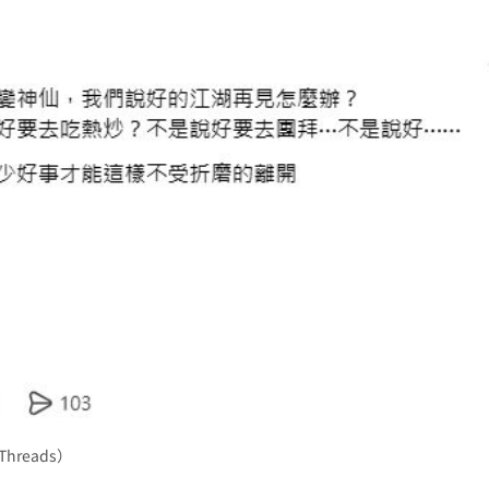
reads）