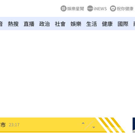
娛樂星聞
iNEWS
祝你健康
音
熱搜
直播
政治
社會
娛樂
生活
健康
國際
叫
23:54
！
23:47
死
23:32
抱
23:25
疣」
23:18
夜市
23:17
他命
23:16