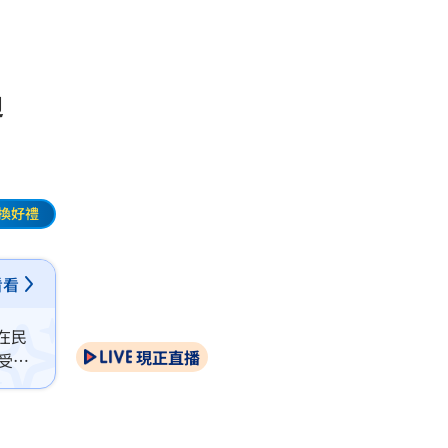
過
換好禮
看看
在民
現正直播
受突