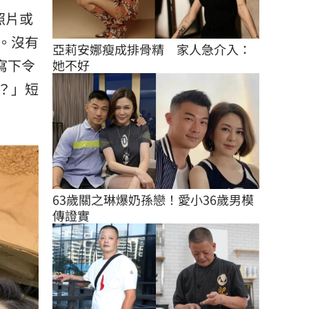
照片或
。沒有
亞莉安娜瘦成排骨精　家人急介入：
寫下令
她不好
？」短
63歲關之琳爆奶孫戀！愛小36歲男模
傳證實