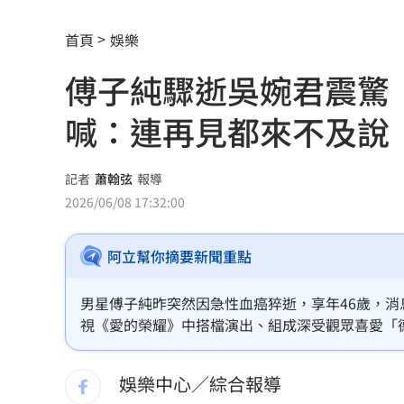
環法自行車賽爆作弊！女靠胸部裝備降
首頁
娛樂
學霸牙醫槓離職員工 為3萬筆電互告慘
傅子純驟逝吳婉君震驚
俄羅斯蝗害肆虐如末日 網驚：聖經十
喊：連再見都來不及說
慈濟採購BNT遭詐10億 他：不聽衛福
蔡英文做2件事 黃暐瀚：台東變五五波
記者
蕭翰弦
報導
2026/06/08 17:32:00
蔣萬安危險了！《壹蘋》台北市...
23:00
阿立幫你摘要新聞重點
「地獄酷暑」襲南韓 礦泉水曝曬恐致
父親節真的快樂嗎？房貸10年暴增逾400
男星傅子純昨突然因急性血癌猝逝，享年46歲，
視《愛的榮耀》中搭檔演出、組成深受觀眾喜愛「
律師勾宗教大師「家族」詐慈濟 僅她
然離開難過寫下「我們說好的江湖再見怎麼辦？」
娛樂中心／綜合報導
富豪遭大義滅親！偷生子竟盜鄰居身份